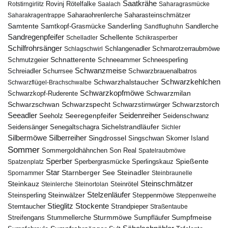
Saatkrähe
Rovinj
Rotstirngirlitz
Rötelfalke
Saalach
Saharagrasmücke
Saharasteinschmätzer
Saharakragentrappe
Saharaohrenlerche
Samtente
Sanderling
Samtkopf-Grasmücke
Sandflughuhn
Sandlerche
Sandregenpfeifer
Schellente
Schelladler
Schikrasperber
Schilfrohrsänger
Schlangenadler
Schlagschwirl
Schmarotzerraubmöwe
Schnatterente
Schmutzgeier
Schneeammer
Schneesperling
Schwanzmeise
Schwarzbrauenalbatros
Schreiadler
Schurrsee
Schwarzkehlchen
Schwarzhalstaucher
Schwarzflügel-Brachschwalbe
Schwarzkopfmöwe
Schwarzmilan
Schwarzkopf-Ruderente
Schwarzschwan
Schwarzspecht
Schwarzstirnwürger
Schwarzstorch
Seeadler
Seidenreiher
Seeregenpfeifer
Seeholz
Seidenschwanz
Seidensänger
Sichelstrandläufer
Senegaltschagra
Sichler
Silbermöwe
Silberreiher
Singdrossel
Singschwan
Skomer Island
Sommer
Sommergoldhähnchen
Son Real
Spatelraubmöwe
Sperber
Sperbergrasmücke
Spießente
Spatzenplatz
Sperlingskauz
Star
Starnberger See
Steinadler
Spornammer
Steinbraunelle
Steinschmätzer
Steinkauz
Steinrötel
Steinlerche
Steinortolan
Steinwälzer
Stelzenläufer
Steinsperling
Steppenmöwe
Steppenweihe
Stieglitz
Stockente
Sterntaucher
Strandpieper
Straßentaube
Sturmmöwe
Sumpfmeise
Streifengans
Sumpfläufer
Stummellerche