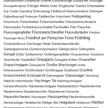
Eisvogel
Eistaucher
Eidersperrwerk
Einfarbstar
Eisente
Eissturmvogel
Englischer Garten
Entenweiher
Eisvogelbrutplatz
Eittinger Weiher
Elster
Erlenzeisig
Fahlbürzel-Steinschmätzer
Erg Chebbi
Ergolding
Fahlsegler
Feldsperling
Feldlerche
Falkenbussard
Federsee
Feldschwirl
Felsenschwalbe
Felsensteinschmätzer
Felsenhuhn
Felsenkleiber
Fischadler
Fitis
Flaucher
Fichtenkreuzschnabel
Felsentaube
Flussregenpfeifer
Flussseeschwalbe
Flussuferläufer
Franken
Frühling
Friedhof am Perlacher Forst
Freisinger Moos
Gartenbaumläufer
Garchinger Heide
Fürstenfeldbruck
Gartenrotschwanz
Gartengrasmücke
Gebirgsstelze
Gelbspötter
Gimpel
Goldammer
Goldregenpfeifer
Girlitz
Grauammer
Graubrust-
Graugans
Graureiher
Graubülbül
Graugans-Küken
Strandläufer
Grauschnäpper
Großer Brachvogel
Grauspecht
Große
Grünfink
Großmöwen
Großtrappe
Rötelseeweiher
Gryllteiste
Gänsesäger
Grünschenkel
Grünspecht
Gänsegeier
Günzburg
Hachinger Tal
Habicht
Habichtsadler
Halbringschnäpper
Haubenlerche
Halsbandfrankolin
Halsbandschnäpper
Halsbandsittich
Haubentaucher
Haubenmeise
Hausammer
Hausente
Hausrotschwanz
Haussperling
Heckenbraunelle
Haussegler
Herbst
Helgoland
Heidelerche
Heiliger Ibis
Heckensänger
Hellabrunn
Heringsmöwe
Hybridgans