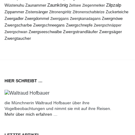
Zaunkönig
Zilpzalp
Zaunammer
Wüstenuhu
Zellsee
Ziegenmelker
Zippammer
Zistensänger
Zuckerteiche
Zitronengirlitz
Zitronenschafstelze
Zwergdommel
Zwergmöwe
Zwergadler
Zwerggans
Zwergkanadagans
Zwergscharbe
Zwergschneegans
Zwergschnepfe
Zwergschnäpper
Zwergstrandläufer
Zwergseeschwalbe
Zwergsäger
Zwergschwan
Zwergtaucher
HIER SCHREIBT …
die Münchnerin Waltraud Hofbauer über ihre
Vogelbeobachtungen und nimmt sie mit auf ihre Reisen.
Mehr über mich erfahren …