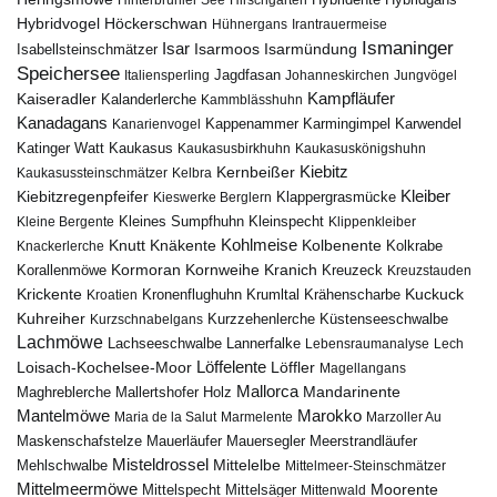
Hinterbrühler See
Hirschgarten
Hybridente
Höckerschwan
Hybridvogel
Hühnergans
Irantrauermeise
Ismaninger
Isar
Isarmündung
Isabellsteinschmätzer
Isarmoos
Speichersee
Italiensperling
Jagdfasan
Johanneskirchen
Jungvögel
Kampfläufer
Kaiseradler
Kalanderlerche
Kammblässhuhn
Kanadagans
Karmingimpel
Karwendel
Kanarienvogel
Kappenammer
Katinger Watt
Kaukasus
Kaukasusbirkhuhn
Kaukasuskönigshuhn
Kiebitz
Kernbeißer
Kaukasussteinschmätzer
Kelbra
Kiebitzregenpfeifer
Kleiber
Klappergrasmücke
Kieswerke Berglern
Kleines Sumpfhuhn
Kleinspecht
Kleine Bergente
Klippenkleiber
Kohlmeise
Knutt
Knäkente
Kolbenente
Knackerlerche
Kolkrabe
Kormoran
Kornweihe
Kranich
Kreuzeck
Korallenmöwe
Kreuzstauden
Krickente
Kuckuck
Kroatien
Kronenflughuhn
Krumltal
Krähenscharbe
Kuhreiher
Küstenseeschwalbe
Kurzschnabelgans
Kurzzehenlerche
Lachmöwe
Lannerfalke
Lachseeschwalbe
Lebensraumanalyse
Lech
Löffelente
Löffler
Loisach-Kochelsee-Moor
Magellangans
Mallorca
Mandarinente
Maghreblerche
Mallertshofer Holz
Marokko
Mantelmöwe
Maria de la Salut
Marmelente
Marzoller Au
Maskenschafstelze
Mauersegler
Mauerläufer
Meerstrandläufer
Misteldrossel
Mehlschwalbe
Mittelelbe
Mittelmeer-Steinschmätzer
Mittelmeermöwe
Mittelsäger
Moorente
Mittelspecht
Mittenwald