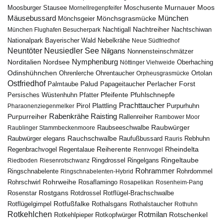
Murnauer Moos
Moosburger Stausee
Mornellregenpfeifer
Moschusente
Mäusebussard
München
Mönchsgeier
Mönchsgrasmücke
Nachtreiher
Nachtigall
München Flughafen Besucherpark
Nachtschiwan
Nebelkrähe
Nationalpark Bayerischer Wald
Neue Südfriedhof
Neuntöter
Neusiedler See
Nilgans
Nonnensteinschmätzer
Nymphenburg
Norditalien
Nordsee
Nöttinger Viehweide
Oberhaching
Odinshühnchen
Ohrentaucher
Ortolan
Ohrenlerche
Orpheusgrasmücke
Ostfriedhof
Palud
Palmtaube
Papageitaucher
Perlacher Forst
Pfuhlschnepfe
Pfeifente
Persisches Wüstenhuhn
Pfatter
Pirol
Prachttaucher
Plattling
Purpurhuhn
Pharaonenziegenmelker
Rabenkrähe
Purpurreiher
Raisting
Rallenreiher
Rambower Moor
Raubwürger
Raubseeschwalbe
Raublinger Stammbeckenmoore
Rauchschwalbe
Raubwürger elegans
Rebhuhn
Raufußbussard
Rauris
Reiherente
Rheindelta
Regenbrachvogel
Regentalaue
Rennvogel
Ringeltaube
Ringdrossel
Ringelgans
Riedboden
Riesenrotschwanz
Rohrammer
Ringschnabelente
Ringschnabelenten-Hybrid
Rohrdommel
Rohrweihe
Rohrschwirl
Rosaflamingo
Rosapelikan
Rosenheim-Pang
Rostgans
Rotdrossel
Rosenstar
Rotflügel-Brachschwalbe
Rotfußfalke
Rothalsgans
Rothalstaucher
Rotflügelgimpel
Rothuhn
Rotkehlchen
Rotmilan
Rotschenkel
Rotkopfwürger
Rotkehlpieper