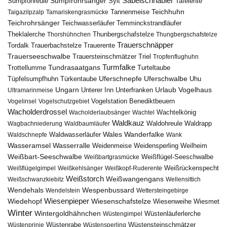
Sumpfrohrsänger
Säbelschnäbler
Sylt
Tafelente
Sumpfohreule
Teichhuhn
Tannenmeise
Taigazilpzalp
Tamariskengrasmücke
Teichrohrsänger
Teichwasserläufer
Temminckstrandläufer
Theklalerche
Thunbergschafstelze
Thorshühnchen
Thungbergschafstelze
Trauerschnäpper
Tordalk
Trauerbachstelze
Trauerente
Trauerseeschwalbe
Trauersteinschmätzer
Triel
Tropfenflughuhn
Turmfalke
Trottellumme
Tundrasaatgans
Turteltaube
Uferschnepfe
Tüpfelsumpfhuhn
Uferschwalbe
Türkentaube
Uhu
Urlaub
Ungarn
Unterer Inn
Vogelhaus
Ultramarinmeise
Unterfranken
Vogelstation Benediktbeuern
Vogelinsel
Vogelschutzgebiet
Wacholderdrossel
Wacholderlaubsänger
Wachtel
Wachtelkönig
Waldkauz
Waldohreule
Waldrapp
Wagbachniederung
Waldbaumläufer
Wales
Wanderfalke
Waldschnepfe
Waldwasserläufer
Wank
Wasseramsel
Wasserralle
Weidenmeise
Weidensperling
Weilheim
Weißbart-Seeschwalbe
Weißbartgrasmücke
Weißflügel-Seeschwalbe
Weißflügelgimpel
Weißkehlsänger
Weißkopf-Ruderente
Weißrückenspecht
Weißstorch
Weißwangengans
Weißschwanzkiebitz
Wellensittich
Wendehals
Wespenbussard
Wendelstein
Wettersteingebirge
Wiedehopf
Wiesenpieper
Wiesenschafstelze
Wiesmet
Wiesenweihe
Winter
Wintergoldhähnchen
Wüstenläuferlerche
Wüstengimpel
Wüstenprinie
Wüstenrabe
Wüstensperling
Wüstensteinschmätzer