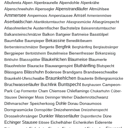
Alpen
Albufereta
Alpenbraunelle
Alpendohle
Alpenkrähe
Alpenstrandläufer
Alpenschneehuhn
Alpensegler
Altmühlsee
Ammersee
Amsel
Ampermoos
Amperstausee
Armenienmöwe
Aserbaidschan
Atlantiksturmtaucher
Atlasgrasmücke
Atlasgrünspecht
Austernfischer
Bachstelze
Atlasohrenlerche
Balearensturmtaucher
Balkon
Basstölpel
Balkansteinschmätzer
Bartgeier
Bartmeise
Bekassine
Baumfalke
Baumpieper
Benediktbeuern
Bergfink
Berbersteinschmätzer
Bergente
Berghänfling
Berglaubsänger
Bergpieper
Bienenfresser
Beutelmeise
Bertoldsheim
Birkenzeisig
Blaumeise
Blaukehlchen
Blaumerle
Birkhuhn
Blassspötter
Bluthänfling
Blauohrelster
Blauracke
Blutspecht
Blauwangenspint
Blässhuhn
Brandseeschwalbe
Blässgans
Brandgans
Bodensee
Braunkehlchen
Brillengrasmücke
Braunkehl-Uferschwalbe
Brautente
Bruchwasserläufer
Buchfink
Buntspecht
Campeon-
Burghausen
Park
Chiemsee
Chileflamingo
Cap Formentor
Cham
Chukarhuhn
Cúber-
Diademrotschwanz
Stausee
Deininger Moos
Deininger Weiher
Dohle
Dithmarscher Speicherkoog
Donau
Donaumoos
Dorngrasmücke
Dornspötter
Dreizehenmöwe
Dreizehenspecht
Drosselrohrsänger
Dunkler Wasserläufer
Düne
Dupontlerche
Echinger Stausee
Eichelhäher
Eiderente
Eichenkofen
Eibsee