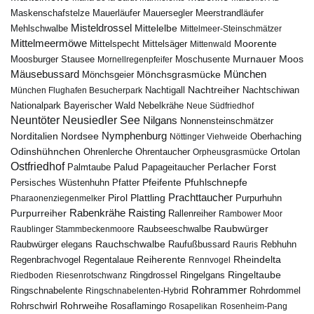
Maskenschafstelze
Mauersegler
Mauerläufer
Meerstrandläufer
Misteldrossel
Mehlschwalbe
Mittelelbe
Mittelmeer-Steinschmätzer
Mittelmeermöwe
Mittelsäger
Moorente
Mittelspecht
Mittenwald
Murnauer Moos
Moosburger Stausee
Mornellregenpfeifer
Moschusente
Mäusebussard
München
Mönchsgeier
Mönchsgrasmücke
Nachtreiher
Nachtigall
München Flughafen Besucherpark
Nachtschiwan
Nebelkrähe
Nationalpark Bayerischer Wald
Neue Südfriedhof
Neuntöter
Neusiedler See
Nilgans
Nonnensteinschmätzer
Nymphenburg
Norditalien
Nordsee
Nöttinger Viehweide
Oberhaching
Odinshühnchen
Ohrentaucher
Ortolan
Ohrenlerche
Orpheusgrasmücke
Ostfriedhof
Palud
Palmtaube
Papageitaucher
Perlacher Forst
Pfuhlschnepfe
Pfeifente
Persisches Wüstenhuhn
Pfatter
Pirol
Prachttaucher
Plattling
Purpurhuhn
Pharaonenziegenmelker
Rabenkrähe
Purpurreiher
Raisting
Rallenreiher
Rambower Moor
Raubwürger
Raubseeschwalbe
Raublinger Stammbeckenmoore
Rauchschwalbe
Raubwürger elegans
Rebhuhn
Raufußbussard
Rauris
Reiherente
Rheindelta
Regenbrachvogel
Regentalaue
Rennvogel
Ringeltaube
Ringdrossel
Ringelgans
Riedboden
Riesenrotschwanz
Rohrammer
Ringschnabelente
Ringschnabelenten-Hybrid
Rohrdommel
Rohrweihe
Rohrschwirl
Rosaflamingo
Rosapelikan
Rosenheim-Pang