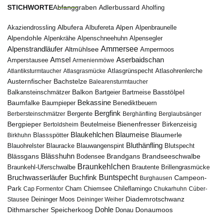
STICHWORTE
Abfanggraben
Adlerbussard
Aholfing
Albufera
Alpen
Albufereta
Alpenbraunelle
Akaziendrossling
Alpendohle
Alpenkrähe
Alpenschneehuhn
Alpensegler
Ammersee
Alpenstrandläufer
Altmühlsee
Ampermoos
Amsel
Aserbaidschan
Amperstausee
Armenienmöwe
Atlantiksturmtaucher
Atlasgrasmücke
Atlasgrünspecht
Atlasohrenlerche
Austernfischer
Bachstelze
Balearensturmtaucher
Balkon
Basstölpel
Balkansteinschmätzer
Bartgeier
Bartmeise
Bekassine
Baumfalke
Baumpieper
Benediktbeuern
Bergfink
Berbersteinschmätzer
Bergente
Berghänfling
Berglaubsänger
Bergpieper
Bienenfresser
Beutelmeise
Bertoldsheim
Birkenzeisig
Blaumeise
Blaukehlchen
Blaumerle
Birkhuhn
Blassspötter
Bluthänfling
Blauohrelster
Blauracke
Blutspecht
Blauwangenspint
Blässhuhn
Brandseeschwalbe
Blässgans
Brandgans
Bodensee
Braunkehlchen
Brillengrasmücke
Braunkehl-Uferschwalbe
Brautente
Bruchwasserläufer
Buchfink
Buntspecht
Campeon-
Burghausen
Park
Chiemsee
Chileflamingo
Cap Formentor
Cham
Chukarhuhn
Cúber-
Diademrotschwanz
Stausee
Deininger Moos
Deininger Weiher
Dohle
Dithmarscher Speicherkoog
Donau
Donaumoos