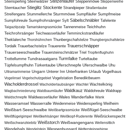
Steinwälzer
Stelzenläufer
Steinsperling
Steppenmöwe
Steppenweihe
Stieglitz
Stockente
Sterntaucher
Strandpieper
Straßentaube
Sturmmöwe
Sumpfmeise
Streifengans
Sumpfläufer
Stummellerche
Sumpfrohrsänger
Säbelschnäbler
Sylt
Tafelente
Sumpfohreule
Teichhuhn
Tannenmeise
Taigazilpzalp
Tamariskengrasmücke
Teichrohrsänger
Teichwasserläufer
Temminckstrandläufer
Theklalerche
Thunbergschafstelze
Thorshühnchen
Thungbergschafstelze
Trauerschnäpper
Tordalk
Trauerbachstelze
Trauerente
Trauerseeschwalbe
Trauersteinschmätzer
Triel
Tropfenflughuhn
Turmfalke
Trottellumme
Tundrasaatgans
Turteltaube
Uferschnepfe
Tüpfelsumpfhuhn
Uferschwalbe
Türkentaube
Uhu
Urlaub
Ungarn
Unterer Inn
Vogelhaus
Ultramarinmeise
Unterfranken
Vogelstation Benediktbeuern
Vogelinsel
Vogelschutzgebiet
Wacholderdrossel
Wacholderlaubsänger
Wachtel
Wachtelkönig
Waldkauz
Waldohreule
Waldrapp
Wagbachniederung
Waldbaumläufer
Wales
Wanderfalke
Waldschnepfe
Waldwasserläufer
Wank
Wasseramsel
Wasserralle
Weidenmeise
Weidensperling
Weilheim
Weißbart-Seeschwalbe
Weißbartgrasmücke
Weißflügel-Seeschwalbe
Weißflügelgimpel
Weißkehlsänger
Weißkopf-Ruderente
Weißrückenspecht
Weißstorch
Weißwangengans
Weißschwanzkiebitz
Wellensittich
Wendehals
Wespenbussard
Wendelstein
Wettersteingebirge