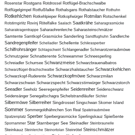
Rostgans
Rotdrossel
Rosenstar
Rotflügel-Brachschwalbe
Rotfußfalke
Rothalsgans
Rothalstaucher
Rotflügelgimpel
Rothuhn
Rotkehlchen
Rotmilan
Rotschenkel
Rotkopfwürger
Rotkehlpieper
Saatkrähe
Rovinj
Rotstirngirlitz
Rötelfalke
Saalach
Saharagrasmücke
Saharasteinschmätzer
Saharakragentrappe
Saharaohrenlerche
Samtente
Sanderling
Samtkopf-Grasmücke
Sandflughuhn
Sandlerche
Sandregenpfeifer
Schellente
Schelladler
Schikrasperber
Schilfrohrsänger
Schlangenadler
Schlagschwirl
Schmarotzerraubmöwe
Schnatterente
Schmutzgeier
Schneeammer
Schneesperling
Schwanzmeise
Schwarzbrauenalbatros
Schreiadler
Schurrsee
Schwarzkehlchen
Schwarzhalstaucher
Schwarzflügel-Brachschwalbe
Schwarzkopfmöwe
Schwarzmilan
Schwarzkopf-Ruderente
Schwarzschwan
Schwarzspecht
Schwarzstirnwürger
Schwarzstorch
Seeadler
Seidenreiher
Seeregenpfeifer
Seeholz
Seidenschwanz
Seidensänger
Sichelstrandläufer
Senegaltschagra
Sichler
Silbermöwe
Silberreiher
Singdrossel
Singschwan
Skomer Island
Sommer
Sommergoldhähnchen
Son Real
Spatelraubmöwe
Sperber
Sperbergrasmücke
Spießente
Spatzenplatz
Sperlingskauz
Star
Starnberger See
Steinadler
Spornammer
Steinbraunelle
Steinschmätzer
Steinkauz
Steinrötel
Steinlerche
Steinortolan