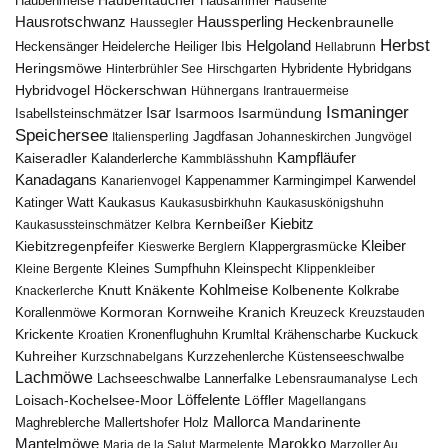
Haubentaucher
Haubenmeise
Hausammer
Hausente
Hausrotschwanz
Haussperling
Heckenbraunelle
Haussegler
Herbst
Helgoland
Heidelerche
Heiliger Ibis
Heckensänger
Hellabrunn
Heringsmöwe
Hybridgans
Hinterbrühler See
Hirschgarten
Hybridente
Höckerschwan
Hybridvogel
Hühnergans
Irantrauermeise
Ismaninger
Isar
Isarmündung
Isabellsteinschmätzer
Isarmoos
Speichersee
Italiensperling
Jagdfasan
Johanneskirchen
Jungvögel
Kampfläufer
Kaiseradler
Kalanderlerche
Kammblässhuhn
Kanadagans
Karmingimpel
Karwendel
Kanarienvogel
Kappenammer
Katinger Watt
Kaukasus
Kaukasusbirkhuhn
Kaukasuskönigshuhn
Kiebitz
Kernbeißer
Kaukasussteinschmätzer
Kelbra
Kiebitzregenpfeifer
Kleiber
Klappergrasmücke
Kieswerke Berglern
Kleines Sumpfhuhn
Kleinspecht
Kleine Bergente
Klippenkleiber
Kohlmeise
Knutt
Knäkente
Kolbenente
Knackerlerche
Kolkrabe
Kormoran
Kornweihe
Kranich
Kreuzeck
Korallenmöwe
Kreuzstauden
Krickente
Kuckuck
Kroatien
Kronenflughuhn
Krumltal
Krähenscharbe
Kuhreiher
Küstenseeschwalbe
Kurzschnabelgans
Kurzzehenlerche
Lachmöwe
Lannerfalke
Lachseeschwalbe
Lebensraumanalyse
Lech
Löffelente
Löffler
Loisach-Kochelsee-Moor
Magellangans
Mallorca
Mandarinente
Maghreblerche
Mallertshofer Holz
Marokko
Mantelmöwe
Maria de la Salut
Marmelente
Marzoller Au