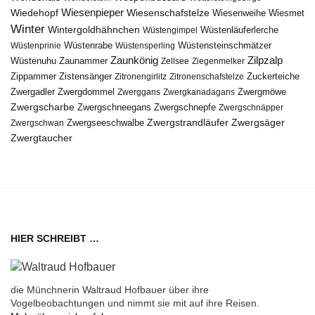
Wiedehopf
Wiesenpieper
Wiesenschafstelze
Wiesmet
Wiesenweihe
Winter
Wintergoldhähnchen
Wüstenläuferlerche
Wüstengimpel
Wüstenprinie
Wüstenrabe
Wüstensperling
Wüstensteinschmätzer
Zaunkönig
Zilpzalp
Zaunammer
Wüstenuhu
Zellsee
Ziegenmelker
Zippammer
Zistensänger
Zuckerteiche
Zitronengirlitz
Zitronenschafstelze
Zwergdommel
Zwergmöwe
Zwergadler
Zwerggans
Zwergkanadagans
Zwergscharbe
Zwergschneegans
Zwergschnepfe
Zwergschnäpper
Zwergstrandläufer
Zwergseeschwalbe
Zwergsäger
Zwergschwan
Zwergtaucher
HIER SCHREIBT …
die Münchnerin Waltraud Hofbauer über ihre
Vogelbeobachtungen und nimmt sie mit auf ihre Reisen.