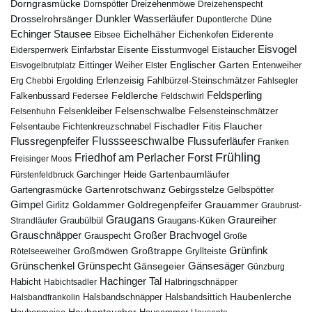
Dorngrasmücke
Dornspötter
Dreizehenmöwe
Dreizehenspecht
Drosselrohrsänger
Dunkler Wasserläufer
Düne
Dupontlerche
Echinger Stausee
Eichelhäher
Eiderente
Eichenkofen
Eibsee
Eisvogel
Eistaucher
Eidersperrwerk
Einfarbstar
Eisente
Eissturmvogel
Englischer Garten
Entenweiher
Eisvogelbrutplatz
Eittinger Weiher
Elster
Erlenzeisig
Fahlbürzel-Steinschmätzer
Erg Chebbi
Ergolding
Fahlsegler
Feldsperling
Feldlerche
Falkenbussard
Federsee
Feldschwirl
Felsenschwalbe
Felsensteinschmätzer
Felsenhuhn
Felsenkleiber
Fischadler
Fitis
Flaucher
Fichtenkreuzschnabel
Felsentaube
Flussregenpfeifer
Flussseeschwalbe
Flussuferläufer
Franken
Frühling
Friedhof am Perlacher Forst
Freisinger Moos
Gartenbaumläufer
Garchinger Heide
Fürstenfeldbruck
Gartenrotschwanz
Gartengrasmücke
Gebirgsstelze
Gelbspötter
Gimpel
Goldammer
Goldregenpfeifer
Girlitz
Grauammer
Graubrust-
Graugans
Graureiher
Graubülbül
Graugans-Küken
Strandläufer
Grauschnäpper
Großer Brachvogel
Grauspecht
Große
Grünfink
Großmöwen
Großtrappe
Rötelseeweiher
Gryllteiste
Gänsesäger
Grünschenkel
Grünspecht
Gänsegeier
Günzburg
Hachinger Tal
Habicht
Habichtsadler
Halbringschnäpper
Haubenlerche
Halsbandfrankolin
Halsbandschnäpper
Halsbandsittich