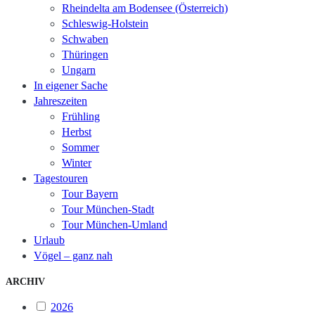
Rheindelta am Bodensee (Österreich)
Schleswig-Holstein
Schwaben
Thüringen
Ungarn
In eigener Sache
Jahreszeiten
Frühling
Herbst
Sommer
Winter
Tagestouren
Tour Bayern
Tour München-Stadt
Tour München-Umland
Urlaub
Vögel – ganz nah
ARCHIV
2026