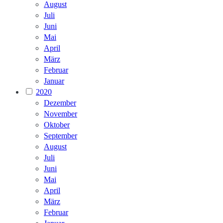
August
Juli
Juni
Mai
April
März
Februar
Januar
2020
Dezember
November
Oktober
September
August
Juli
Juni
Mai
April
März
Februar