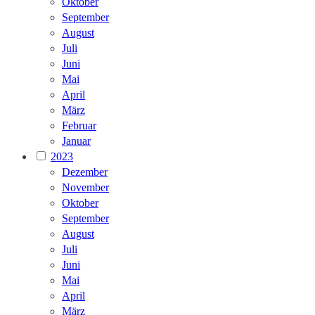
Oktober
September
August
Juli
Juni
Mai
April
März
Februar
Januar
2023
Dezember
November
Oktober
September
August
Juli
Juni
Mai
April
März