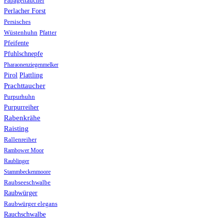
Papageitaucher
Perlacher Forst
Persisches
Wüstenhuhn
Pfatter
Pfeifente
Pfuhlschnepfe
Pharaonenziegenmelker
Pirol
Plattling
Prachttaucher
Purpurhuhn
Purpurreiher
Rabenkrähe
Raisting
Rallenreiher
Rambower Moor
Raublinger
Stammbeckenmoore
Raubseeschwalbe
Raubwürger
Raubwürger elegans
Rauchschwalbe