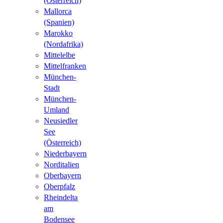
(Österreich)
Mallorca
(Spanien)
Marokko
(Nordafrika)
Mittelelbe
Mittelfranken
München-
Stadt
München-
Umland
Neusiedler
See
(Österreich)
Niederbayern
Norditalien
Oberbayern
Oberpfalz
Rheindelta
am
Bodensee