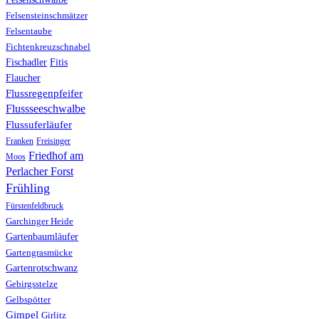
Felsensteinschmätzer
Felsentaube
Fichtenkreuzschnabel
Fischadler
Fitis
Flaucher
Flussregenpfeifer
Flussseeschwalbe
Flussuferläufer
Franken
Freisinger
Friedhof am
Moos
Perlacher Forst
Frühling
Fürstenfeldbruck
Garchinger Heide
Gartenbaumläufer
Gartengrasmücke
Gartenrotschwanz
Gebirgsstelze
Gelbspötter
Gimpel
Girlitz