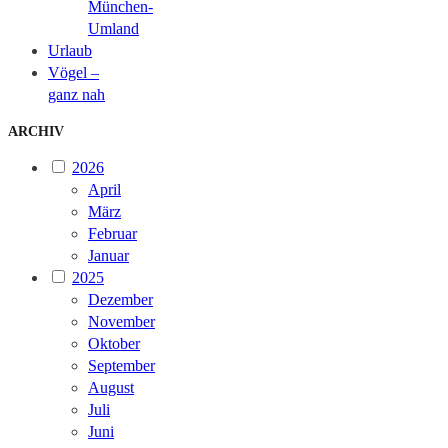
München-
Umland
Urlaub
Vögel –
ganz nah
ARCHIV
2026
April
März
Februar
Januar
2025
Dezember
November
Oktober
September
August
Juli
Juni