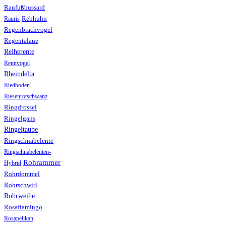
Raufußbussard
Rebhuhn
Rauris
Regenbrachvogel
Regentalaue
Reiherente
Rennvogel
Rheindelta
Riedboden
Riesenrotschwanz
Ringdrossel
Ringelgans
Ringeltaube
Ringschnabelente
Ringschnabelenten-
Rohrammer
Hybrid
Rohrdommel
Rohrschwirl
Rohrweihe
Rosaflamingo
Rosapelikan