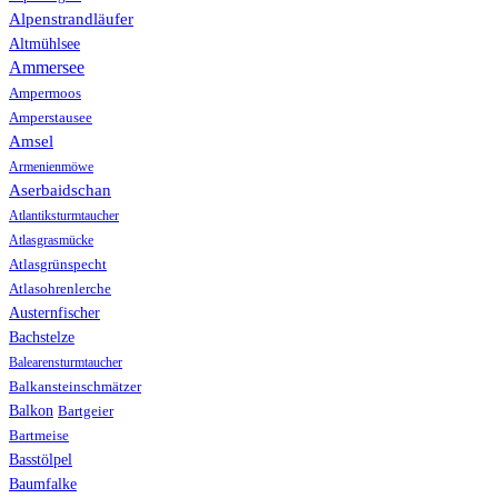
Alpenstrandläufer
Altmühlsee
Ammersee
Ampermoos
Amperstausee
Amsel
Armenienmöwe
Aserbaidschan
Atlantiksturmtaucher
Atlasgrasmücke
Atlasgrünspecht
Atlasohrenlerche
Austernfischer
Bachstelze
Balearensturmtaucher
Balkansteinschmätzer
Balkon
Bartgeier
Bartmeise
Basstölpel
Baumfalke