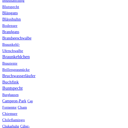
Bluthänfling
Blutspecht
Blässgans
Blässhuhn
Bodensee
Brandgans
Brandseeschwalbe
Braunkehl-
Uferschwalbe
Braunkehlchen
Brautente
Brillengrasmücke
Bruchwasserläufer
Buchfink
Buntspecht
Burghausen
Campeon-Park
Cap
Formentor
Cham
Chiemsee
Chileflamingo
Chukarhuhn
Cúber-