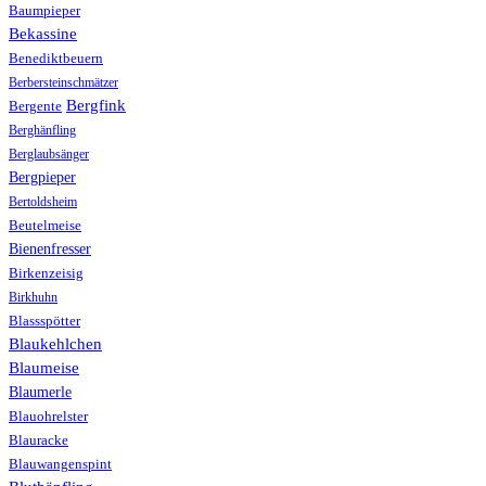
Baumpieper
Bekassine
Benediktbeuern
Berbersteinschmätzer
Bergfink
Bergente
Berghänfling
Berglaubsänger
Bergpieper
Bertoldsheim
Beutelmeise
Bienenfresser
Birkenzeisig
Birkhuhn
Blassspötter
Blaukehlchen
Blaumeise
Blaumerle
Blauohrelster
Blauracke
Blauwangenspint