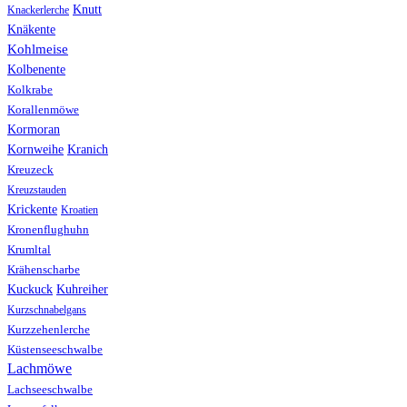
Knutt
Knackerlerche
Knäkente
Kohlmeise
Kolbenente
Kolkrabe
Korallenmöwe
Kormoran
Kranich
Kornweihe
Kreuzeck
Kreuzstauden
Krickente
Kroatien
Kronenflughuhn
Krumltal
Krähenscharbe
Kuhreiher
Kuckuck
Kurzschnabelgans
Kurzzehenlerche
Küstenseeschwalbe
Lachmöwe
Lachseeschwalbe