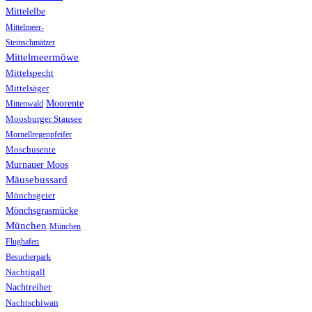
Mittelelbe
Mittelmeer-
Steinschmätzer
Mittelmeermöwe
Mittelspecht
Mittelsäger
Moorente
Mittenwald
Moosburger Stausee
Mornellregenpfeifer
Moschusente
Murnauer Moos
Mäusebussard
Mönchsgeier
Mönchsgrasmücke
München
München
Flughafen
Besucherpark
Nachtigall
Nachtreiher
Nachtschiwan