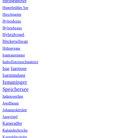
Heringsmöwe
Hinterbrühler See
Hirschgarten
Hybridente
Hybridgans
Hybridvogel
Höckerschwan
Hühnergans
Irantrauermeise
Isabellsteinschmätzer
Isar
Isarmoos
Isarmündung
Ismaninger
Speichersee
Italiensperling
Jagdfasan
Johanneskirchen
Jungvögel
Kaiseradler
Kalanderlerche
Kammblässhuhn