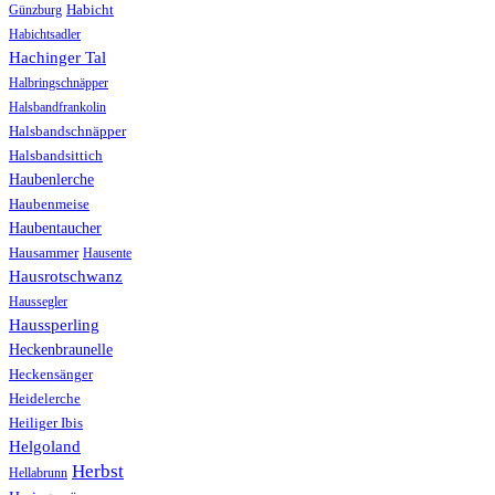
Günzburg
Habicht
Habichtsadler
Hachinger Tal
Halbringschnäpper
Halsbandfrankolin
Halsbandschnäpper
Halsbandsittich
Haubenlerche
Haubenmeise
Haubentaucher
Hausammer
Hausente
Hausrotschwanz
Haussegler
Haussperling
Heckenbraunelle
Heckensänger
Heidelerche
Heiliger Ibis
Helgoland
Herbst
Hellabrunn