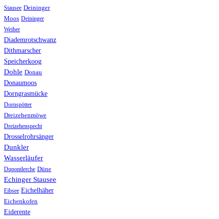
Stausee
Deininger
Moos
Deininger
Weiher
Diademrotschwanz
Dithmarscher
Speicherkoog
Dohle
Donau
Donaumoos
Dorngrasmücke
Dornspötter
Dreizehenmöwe
Dreizehenspecht
Drosselrohrsänger
Dunkler
Wasserläufer
Düne
Dupontlerche
Echinger Stausee
Eichelhäher
Eibsee
Eichenkofen
Eiderente