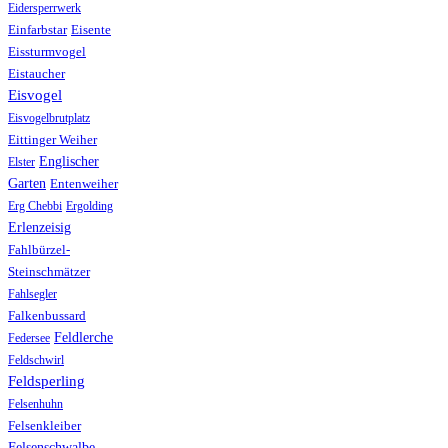
Eidersperrwerk
Einfarbstar
Eisente
Eissturmvogel
Eistaucher
Eisvogel
Eisvogelbrutplatz
Eittinger Weiher
Englischer
Elster
Garten
Entenweiher
Erg Chebbi
Ergolding
Erlenzeisig
Fahlbürzel-
Steinschmätzer
Fahlsegler
Falkenbussard
Feldlerche
Federsee
Feldschwirl
Feldsperling
Felsenhuhn
Felsenkleiber
Felsenschwalbe