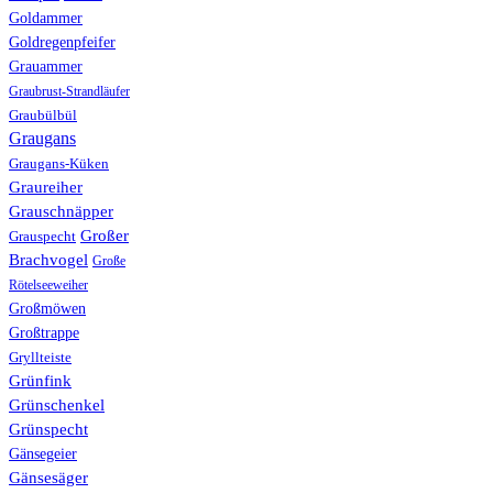
Goldammer
Goldregenpfeifer
Grauammer
Graubrust-Strandläufer
Graubülbül
Graugans
Graugans-Küken
Graureiher
Grauschnäpper
Großer
Grauspecht
Brachvogel
Große
Rötelseeweiher
Großmöwen
Großtrappe
Gryllteiste
Grünfink
Grünschenkel
Grünspecht
Gänsegeier
Gänsesäger