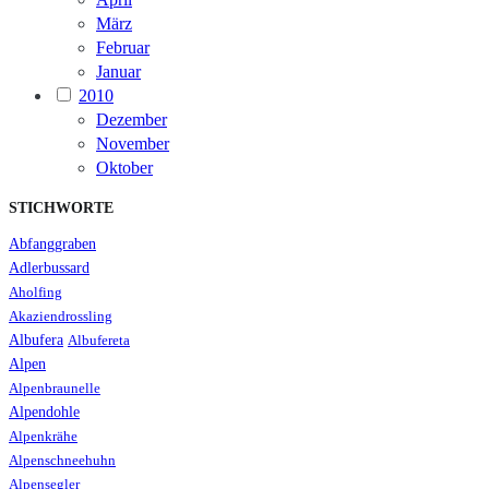
März
Februar
Januar
2010
Dezember
November
Oktober
STICHWORTE
Abfanggraben
Adlerbussard
Aholfing
Akaziendrossling
Albufera
Albufereta
Alpen
Alpenbraunelle
Alpendohle
Alpenkrähe
Alpenschneehuhn
Alpensegler