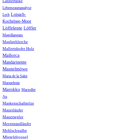
Lannerfalke
Lebensraumanalyse
Loisach-
Lech
Kochelsee-Moor
Löffelente
Löffler
Magellangans
Maghreblerche
Mallertshofer Holz
Mallorca
Mandarinente
Mantelmöwe
Maria de la Salut
Marmelente
Marokko
Marzoller
Au
Maskenschafstelze
Mauerläufer
Mauersegler
Meerstrandläufer
Mehlschwalbe
Misteldrossel