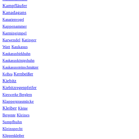
Kampfläufer
Kanadagans
Kanarienvogel
Kappenammer
Karmingimpel
Karwendel
Katinger
Watt
Kaukasus
Kaukasusbirkhuhn
Kaukasuskönigshuhn
Kaukasussteinschmätzer
Kernbeißer
Kelbra
Kiebitz
Kiebitzregenpfeifer
Kieswerke Berglern
Klappergrasmücke
Kleiber
Kleine
Bergente
Kleines
Sumpfhuhn
Kleinspecht
Klippenkleiber