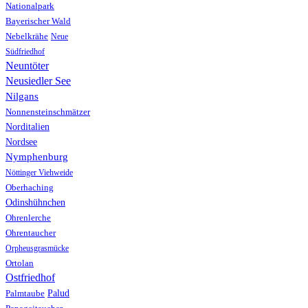
Nationalpark
Bayerischer Wald
Nebelkrähe
Neue
Südfriedhof
Neuntöter
Neusiedler See
Nilgans
Nonnensteinschmätzer
Norditalien
Nordsee
Nymphenburg
Nöttinger Viehweide
Oberhaching
Odinshühnchen
Ohrenlerche
Ohrentaucher
Orpheusgrasmücke
Ortolan
Ostfriedhof
Palud
Palmtaube