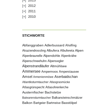
2013
2012
2011
2010
STICHWORTE
Abfanggraben
Adlerbussard
Aholfing
Albufera
Alpen
Albufereta
Akaziendrossling
Alpenbraunelle
Alpendohle
Alpenkrähe
Alpenschneehuhn
Alpensegler
Alpenstrandläufer
Altmühlsee
Ammersee
Ampermoos
Amperstausee
Amsel
Aserbaidschan
Armenienmöwe
Atlantiksturmtaucher
Atlasgrasmücke
Atlasgrünspecht
Atlasohrenlerche
Austernfischer
Bachstelze
Balkansteinschmätzer
Balearensturmtaucher
Balkon
Basstölpel
Bartgeier
Bartmeise