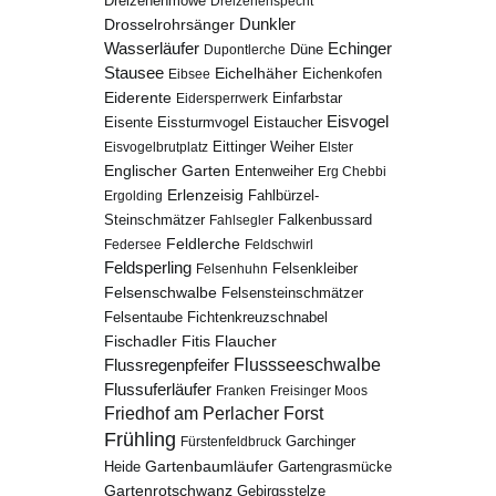
Dreizehenmöwe
Dreizehenspecht
Drosselrohrsänger
Dunkler
Echinger
Wasserläufer
Düne
Dupontlerche
Stausee
Eichelhäher
Eichenkofen
Eibsee
Eiderente
Eidersperrwerk
Einfarbstar
Eisvogel
Eistaucher
Eisente
Eissturmvogel
Eisvogelbrutplatz
Eittinger Weiher
Elster
Englischer Garten
Entenweiher
Erg Chebbi
Erlenzeisig
Fahlbürzel-
Ergolding
Steinschmätzer
Fahlsegler
Falkenbussard
Feldlerche
Federsee
Feldschwirl
Feldsperling
Felsenhuhn
Felsenkleiber
Felsenschwalbe
Felsensteinschmätzer
Fichtenkreuzschnabel
Felsentaube
Fischadler
Fitis
Flaucher
Flussregenpfeifer
Flussseeschwalbe
Flussuferläufer
Franken
Freisinger Moos
Friedhof am Perlacher Forst
Frühling
Garchinger
Fürstenfeldbruck
Gartenbaumläufer
Heide
Gartengrasmücke
Gartenrotschwanz
Gebirgsstelze