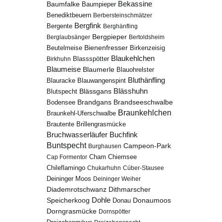
Bekassine
Baumfalke
Baumpieper
Benediktbeuern
Berbersteinschmätzer
Bergfink
Bergente
Berghänfling
Bergpieper
Berglaubsänger
Bertoldsheim
Bienenfresser
Beutelmeise
Birkenzeisig
Blaukehlchen
Birkhuhn
Blassspötter
Blaumeise
Blaumerle
Blauohrelster
Bluthänfling
Blauracke
Blauwangenspint
Blässhuhn
Blutspecht
Blässgans
Brandseeschwalbe
Brandgans
Bodensee
Braunkehlchen
Braunkehl-Uferschwalbe
Brillengrasmücke
Brautente
Bruchwasserläufer
Buchfink
Buntspecht
Campeon-Park
Burghausen
Chiemsee
Cap Formentor
Cham
Chileflamingo
Chukarhuhn
Cúber-Stausee
Deininger Moos
Deininger Weiher
Diademrotschwanz
Dithmarscher
Dohle
Speicherkoog
Donau
Donaumoos
Dorngrasmücke
Dornspötter