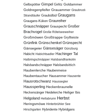
Gimpel
Goldammer
Gelbspötter
Girlitz
Goldregenpfeifer
Grauammer
Graubrust-
Graugans
Graubülbül
Strandläufer
Graureiher
Graugans-Küken
Grauschnäpper
Großer
Grauspecht
Brachvogel
Große Rötelseeweiher
Großmöwen
Großtrappe
Gryllteiste
Grünfink
Grünschenkel
Grünspecht
Gänsesäger
Gänsegeier
Günzburg
Hachinger Tal
Habicht
Habichtsadler
Halbringschnäpper
Halsbandfrankolin
Halsbandschnäpper
Halsbandsittich
Haubenlerche
Haubenmeise
Haubentaucher
Hausammer
Hausente
Hausrotschwanz
Haussegler
Haussperling
Heckenbraunelle
Heidelerche
Heiliger Ibis
Heckensänger
Herbst
Helgoland
Hellabrunn
Heringsmöwe
Hinterbrühler See
Hybridgans
Hirschgarten
Hybridente