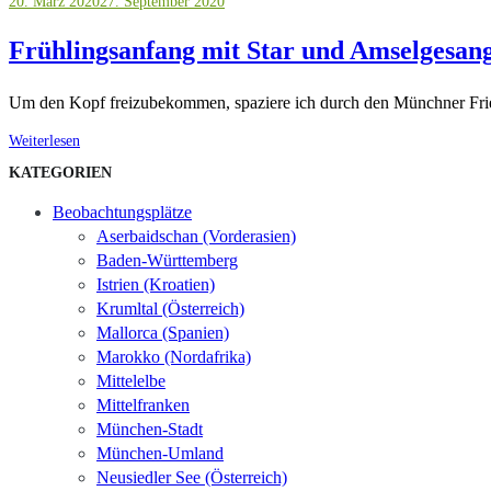
20. März 2020
27. September 2020
Frühlingsanfang mit Star und Amselgesan
Um den Kopf freizubekommen, spaziere ich durch den Münchner Fried
Weiterlesen
KATEGORIEN
Beobachtungsplätze
Aserbaidschan (Vorderasien)
Baden-Württemberg
Istrien (Kroatien)
Krumltal (Österreich)
Mallorca (Spanien)
Marokko (Nordafrika)
Mittelelbe
Mittelfranken
München-Stadt
München-Umland
Neusiedler See (Österreich)