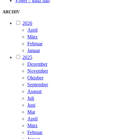
Vögel – ganz nah
ARCHIV
2026
April
März
Februar
Januar
2025
Dezember
November
Oktober
September
August
Juli
Juni
Mai
April
März
Februar