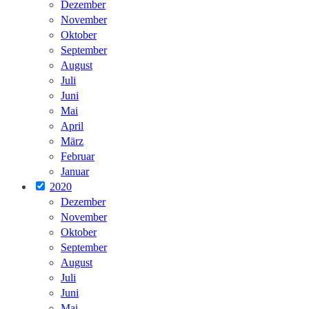
Dezember
November
Oktober
September
August
Juli
Juni
Mai
April
März
Februar
Januar
2020
Dezember
November
Oktober
September
August
Juli
Juni
Mai