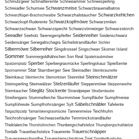
Schnatterente
Schmutzgeier
Schneeammer
Schneesperling
Schwanzmeise
Schwarzbrauenalbatros
Schreiadler
Schurrsee
Schwarzkehlchen
Schwarzhalstaucher
Schwarzflügel-Brachschwalbe
Schwarzkopfmöwe
Schwarzmilan
Schwarzkopf-Ruderente
Schwarzschwan
Schwarzspecht
Schwarzstirnwürger
Schwarzstorch
Seeadler
Seidenreiher
Seeregenpfeifer
Seeholz
Seidenschwanz
Seidensänger
Sichelstrandläufer
Senegaltschagra
Sichler
Silbermöwe
Silberreiher
Singdrossel
Singschwan
Skomer Island
Sommer
Sommergoldhähnchen
Son Real
Spatelraubmöwe
Sperber
Sperbergrasmücke
Spießente
Spatzenplatz
Sperlingskauz
Star
Starnberger See
Steinadler
Spornammer
Steinbraunelle
Steinschmätzer
Steinkauz
Steinrötel
Steinlerche
Steinortolan
Steinwälzer
Stelzenläufer
Steinsperling
Steppenmöwe
Steppenweihe
Stieglitz
Stockente
Sterntaucher
Strandpieper
Straßentaube
Sturmmöwe
Sumpfmeise
Streifengans
Sumpfläufer
Stummellerche
Sumpfrohrsänger
Säbelschnäbler
Sylt
Tafelente
Sumpfohreule
Teichhuhn
Tannenmeise
Taigazilpzalp
Tamariskengrasmücke
Teichrohrsänger
Teichwasserläufer
Temminckstrandläufer
Theklalerche
Thunbergschafstelze
Thorshühnchen
Thungbergschafstelze
Trauerschnäpper
Tordalk
Trauerbachstelze
Trauerente
Trauerseeschwalbe
Trauersteinschmätzer
Triel
Tropfenflughuhn