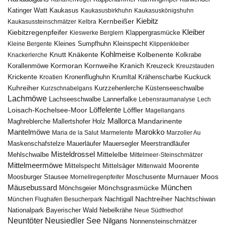
Katinger Watt
Kaukasus
Kaukasusbirkhuhn
Kaukasuskönigshuhn
Kiebitz
Kernbeißer
Kaukasussteinschmätzer
Kelbra
Kiebitzregenpfeifer
Kleiber
Klappergrasmücke
Kieswerke Berglern
Kleines Sumpfhuhn
Kleinspecht
Kleine Bergente
Klippenkleiber
Kohlmeise
Knutt
Knäkente
Kolbenente
Knackerlerche
Kolkrabe
Kormoran
Kornweihe
Kranich
Kreuzeck
Korallenmöwe
Kreuzstauden
Krickente
Kuckuck
Kroatien
Kronenflughuhn
Krumltal
Krähenscharbe
Kuhreiher
Küstenseeschwalbe
Kurzschnabelgans
Kurzzehenlerche
Lachmöwe
Lannerfalke
Lachseeschwalbe
Lebensraumanalyse
Lech
Löffelente
Löffler
Loisach-Kochelsee-Moor
Magellangans
Mallorca
Mandarinente
Maghreblerche
Mallertshofer Holz
Marokko
Mantelmöwe
Maria de la Salut
Marmelente
Marzoller Au
Maskenschafstelze
Mauersegler
Mauerläufer
Meerstrandläufer
Misteldrossel
Mehlschwalbe
Mittelelbe
Mittelmeer-Steinschmätzer
Mittelmeermöwe
Mittelsäger
Moorente
Mittelspecht
Mittenwald
Murnauer Moos
Moosburger Stausee
Mornellregenpfeifer
Moschusente
Mäusebussard
München
Mönchsgeier
Mönchsgrasmücke
Nachtreiher
Nachtigall
München Flughafen Besucherpark
Nachtschiwan
Nebelkrähe
Nationalpark Bayerischer Wald
Neue Südfriedhof
Neuntöter
Neusiedler See
Nilgans
Nonnensteinschmätzer