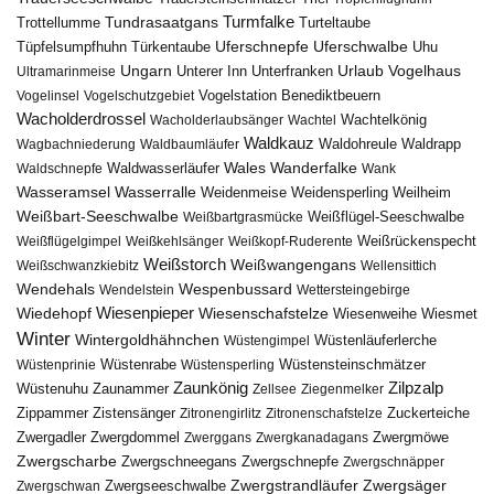
Turmfalke
Trottellumme
Tundrasaatgans
Turteltaube
Uferschnepfe
Tüpfelsumpfhuhn
Uferschwalbe
Türkentaube
Uhu
Urlaub
Ungarn
Unterer Inn
Vogelhaus
Ultramarinmeise
Unterfranken
Vogelstation Benediktbeuern
Vogelinsel
Vogelschutzgebiet
Wacholderdrossel
Wacholderlaubsänger
Wachtel
Wachtelkönig
Waldkauz
Waldohreule
Waldrapp
Wagbachniederung
Waldbaumläufer
Wales
Wanderfalke
Waldschnepfe
Waldwasserläufer
Wank
Wasseramsel
Wasserralle
Weidenmeise
Weidensperling
Weilheim
Weißbart-Seeschwalbe
Weißbartgrasmücke
Weißflügel-Seeschwalbe
Weißflügelgimpel
Weißkehlsänger
Weißkopf-Ruderente
Weißrückenspecht
Weißstorch
Weißwangengans
Weißschwanzkiebitz
Wellensittich
Wendehals
Wespenbussard
Wendelstein
Wettersteingebirge
Wiedehopf
Wiesenpieper
Wiesenschafstelze
Wiesmet
Wiesenweihe
Winter
Wintergoldhähnchen
Wüstenläuferlerche
Wüstengimpel
Wüstenprinie
Wüstenrabe
Wüstensperling
Wüstensteinschmätzer
Zaunkönig
Zilpzalp
Zaunammer
Wüstenuhu
Zellsee
Ziegenmelker
Zippammer
Zistensänger
Zuckerteiche
Zitronengirlitz
Zitronenschafstelze
Zwergdommel
Zwergmöwe
Zwergadler
Zwerggans
Zwergkanadagans
Zwergscharbe
Zwergschneegans
Zwergschnepfe
Zwergschnäpper
Zwergstrandläufer
Zwergseeschwalbe
Zwergsäger
Zwergschwan