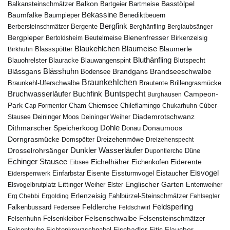
Balkon
Basstölpel
Balkansteinschmätzer
Bartgeier
Bartmeise
Bekassine
Baumfalke
Baumpieper
Benediktbeuern
Bergfink
Berbersteinschmätzer
Bergente
Berghänfling
Berglaubsänger
Bergpieper
Bienenfresser
Beutelmeise
Bertoldsheim
Birkenzeisig
Blaumeise
Blaukehlchen
Blaumerle
Birkhuhn
Blassspötter
Bluthänfling
Blauohrelster
Blauracke
Blutspecht
Blauwangenspint
Blässhuhn
Brandseeschwalbe
Blässgans
Brandgans
Bodensee
Braunkehlchen
Brillengrasmücke
Braunkehl-Uferschwalbe
Brautente
Bruchwasserläufer
Buchfink
Buntspecht
Campeon-
Burghausen
Park
Chiemsee
Chileflamingo
Cap Formentor
Cham
Chukarhuhn
Cúber-
Diademrotschwanz
Stausee
Deininger Moos
Deininger Weiher
Dohle
Dithmarscher Speicherkoog
Donau
Donaumoos
Dorngrasmücke
Dornspötter
Dreizehenmöwe
Dreizehenspecht
Drosselrohrsänger
Dunkler Wasserläufer
Düne
Dupontlerche
Echinger Stausee
Eichelhäher
Eiderente
Eichenkofen
Eibsee
Eisvogel
Eistaucher
Eidersperrwerk
Einfarbstar
Eisente
Eissturmvogel
Englischer Garten
Entenweiher
Eisvogelbrutplatz
Eittinger Weiher
Elster
Erlenzeisig
Fahlbürzel-Steinschmätzer
Erg Chebbi
Ergolding
Fahlsegler
Feldsperling
Feldlerche
Falkenbussard
Federsee
Feldschwirl
Felsenschwalbe
Felsensteinschmätzer
Felsenhuhn
Felsenkleiber
Fischadler
Fitis
Flaucher
Fichtenkreuzschnabel