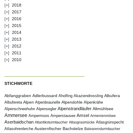
2018
2017
2016
2015
2014
2013
2012
2011
2010
STICHWORTE
Abfanggraben
Albufera
Adlerbussard
Aholfing
Akaziendrossling
Alpen
Albufereta
Alpenbraunelle
Alpendohle
Alpenkrähe
Alpenstrandläufer
Alpenschneehuhn
Alpensegler
Altmühlsee
Ammersee
Amsel
Ampermoos
Amperstausee
Armenienmöwe
Aserbaidschan
Atlantiksturmtaucher
Atlasgrasmücke
Atlasgrünspecht
Austernfischer
Bachstelze
Atlasohrenlerche
Balearensturmtaucher