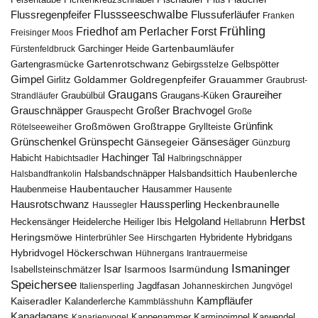
Felsentaube
Flussregenpfeifer
Flussseeschwalbe
Flussuferläufer
Franken
Frühling
Friedhof am Perlacher Forst
Freisinger Moos
Gartenbaumläufer
Garchinger Heide
Fürstenfeldbruck
Gartenrotschwanz
Gartengrasmücke
Gebirgsstelze
Gelbspötter
Gimpel
Goldammer
Goldregenpfeifer
Girlitz
Grauammer
Graubrust-
Graugans
Graureiher
Graubülbül
Graugans-Küken
Strandläufer
Grauschnäpper
Großer Brachvogel
Grauspecht
Große
Grünfink
Großmöwen
Großtrappe
Rötelseeweiher
Gryllteiste
Gänsesäger
Grünschenkel
Grünspecht
Gänsegeier
Günzburg
Hachinger Tal
Habicht
Habichtsadler
Halbringschnäpper
Haubenlerche
Halsbandfrankolin
Halsbandschnäpper
Halsbandsittich
Haubentaucher
Haubenmeise
Hausammer
Hausente
Hausrotschwanz
Haussperling
Heckenbraunelle
Haussegler
Herbst
Helgoland
Heidelerche
Heiliger Ibis
Heckensänger
Hellabrunn
Heringsmöwe
Hybridgans
Hinterbrühler See
Hirschgarten
Hybridente
Höckerschwan
Hybridvogel
Hühnergans
Irantrauermeise
Ismaninger
Isar
Isarmündung
Isabellsteinschmätzer
Isarmoos
Speichersee
Italiensperling
Jagdfasan
Johanneskirchen
Jungvögel
Kampfläufer
Kaiseradler
Kalanderlerche
Kammblässhuhn
Kanadagans
Karmingimpel
Karwendel
Kanarienvogel
Kappenammer