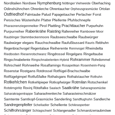
Nymphenburg
Norditalien
Nordsee
Nöttinger Viehweide
Oberhaching
Odinshühnchen
Ohrentaucher
Ortolan
Ohrenlerche
Orpheusgrasmücke
Ostfriedhof
Palud
Palmtaube
Papageitaucher
Perlacher Forst
Pfuhlschnepfe
Pfeifente
Persisches Wüstenhuhn
Pfatter
Pirol
Prachttaucher
Plattling
Purpurhuhn
Pharaonenziegenmelker
Rabenkrähe
Purpurreiher
Raisting
Rallenreiher
Rambower Moor
Raubwürger
Raubseeschwalbe
Raublinger Stammbeckenmoore
Rauchschwalbe
Raubwürger elegans
Rebhuhn
Raufußbussard
Rauris
Reiherente
Rheindelta
Regenbrachvogel
Regentalaue
Rennvogel
Ringeltaube
Ringdrossel
Ringelgans
Riedboden
Riesenrotschwanz
Rohrammer
Ringschnabelente
Ringschnabelenten-Hybrid
Rohrdommel
Rohrweihe
Rohrschwirl
Rosaflamingo
Rosapelikan
Rosenheim-Pang
Rostgans
Rotdrossel
Rosenstar
Rotflügel-Brachschwalbe
Rotfußfalke
Rothalsgans
Rothalstaucher
Rotflügelgimpel
Rothuhn
Rotkehlchen
Rotmilan
Rotschenkel
Rotkopfwürger
Rotkehlpieper
Saatkrähe
Rovinj
Rotstirngirlitz
Rötelfalke
Saalach
Saharagrasmücke
Saharasteinschmätzer
Saharakragentrappe
Saharaohrenlerche
Samtente
Sanderling
Samtkopf-Grasmücke
Sandflughuhn
Sandlerche
Sandregenpfeifer
Schellente
Schelladler
Schikrasperber
Schilfrohrsänger
Schlangenadler
Schlagschwirl
Schmarotzerraubmöwe