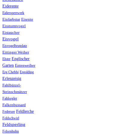
Eiderente
Eidersperrwerk
Einfarbstar
Eisente
Eissturmvogel
Eistaucher
Eisvogel
Eisvogelbrutplatz
Eittinger Weiher
Englischer
Elster
Garten
Entenweiher
Erg Chebbi
Ergolding
Erlenzeisig
Fahlbürzel-
Steinschmätzer
Fahlsegler
Falkenbussard
Feldlerche
Federsee
Feldschwirl
Feldsperling
Felsenhuhn