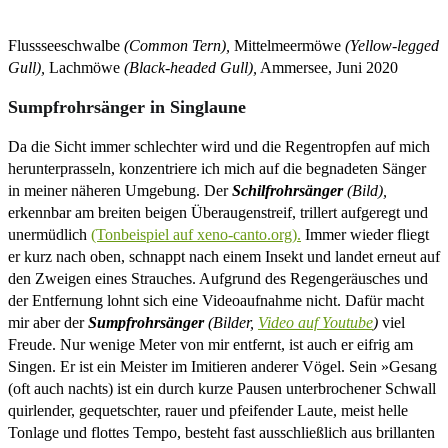
Flussseeschwalbe
(Common Tern),
Mittelmeermöwe
(Yellow-legged
Gull),
Lachmöwe
(Black-headed Gull),
Ammersee, Juni 2020
Sumpfrohrsänger in Singlaune
Da die Sicht immer schlechter wird und die Regentropfen auf mich
herunterprasseln, konzentriere ich mich auf die begnadeten Sänger
in meiner näheren Umgebung. Der
Schilfrohrsänger
(Bild),
erkennbar am breiten beigen Überaugenstreif, trillert aufgeregt und
unermüdlich
(Tonbeispiel auf xeno-canto.org).
Immer wieder fliegt
er kurz nach oben, schnappt nach einem Insekt und landet erneut auf
den Zweigen eines Strauches. Aufgrund des Regengeräusches und
der Entfernung lohnt sich eine Videoaufnahme nicht. Dafür macht
mir aber der
Sumpfrohrsänger
(Bilder,
Video auf Youtube
)
viel
Freude. Nur wenige Meter von mir entfernt, ist auch er eifrig am
Singen. Er ist ein Meister im Imitieren anderer Vögel. Sein »Gesang
(oft auch nachts) ist ein durch kurze Pausen unterbrochener Schwall
quirlender, gequetschter, rauer und pfeifender Laute, meist helle
Tonlage und flottes Tempo, besteht fast ausschließlich aus brillanten