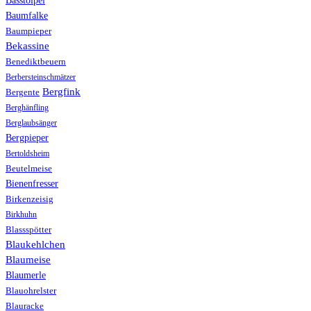
Basstölpel
Baumfalke
Baumpieper
Bekassine
Benediktbeuern
Berbersteinschmätzer
Bergfink
Bergente
Berghänfling
Berglaubsänger
Bergpieper
Bertoldsheim
Beutelmeise
Bienenfresser
Birkenzeisig
Birkhuhn
Blassspötter
Blaukehlchen
Blaumeise
Blaumerle
Blauohrelster
Blauracke