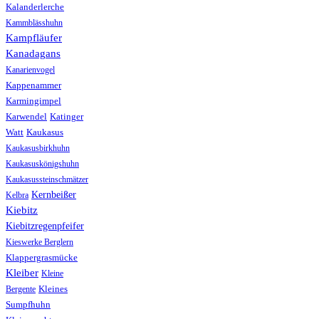
Kalanderlerche
Kammblässhuhn
Kampfläufer
Kanadagans
Kanarienvogel
Kappenammer
Karmingimpel
Karwendel
Katinger
Watt
Kaukasus
Kaukasusbirkhuhn
Kaukasuskönigshuhn
Kaukasussteinschmätzer
Kernbeißer
Kelbra
Kiebitz
Kiebitzregenpfeifer
Kieswerke Berglern
Klappergrasmücke
Kleiber
Kleine
Bergente
Kleines
Sumpfhuhn