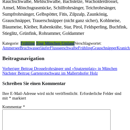
Rauchschwalbe, Mehlschwalbe, Bachstelze, Wacholderdrossel,
Amsel, Mönchsgrasmücke, Schilfrohrsänger, Teichrohrsänger,
Sumpfrohrsänger, Gelbspötter, Fitis, Zilpzalp, Zaunkönig,
Grauschnäpper, Trauerschnäpper (nicht ganz sicher), Kohlmeise,
Blaumeise, Kleiber, Rabenkrähe, Star, Pirol, Feldsperling, Buchfink,
Stieglitz, Grünfink, Rohrammer, Goldammer
Kategorie:
Frühling
Tour München-Umland
Verschlagwortet:
Ammersee
Bruchwasserläufer
Flussseeschwalbe
Frühling
Grauschnäpper
Kranich
Beitragsnavigation
Vorheriger Beitrag
Drosselrohrsänger und »Spatzenplatz« in München
Nächster Beitrag
Gartenrotschwanz im Mallertshofer Holz
Schreiben Sie einen Kommentar
Ihre E-Mail-Adresse wird nicht veröffentlicht.
Erforderliche Felder sind
mit
*
markiert
Kommentar
*