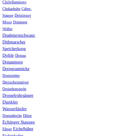
Chileflamingo
Chukarhuhn
Cúber-
Stausee
Deininger
Moos
Deininger
Weiher
Diademrotschwanz
Dithmarscher
Speicherkoog
Dohle
Donau
Donaumoos
Dorngrasmücke
Dornspötter
Dreizehenmöwe
Dreizehenspecht
Drosselrohrsänger
Dunkler
Wasserläufer
Düne
Dupontlerche
Echinger Stausee
Eichelhäher
Eibsee
Eichenkofen