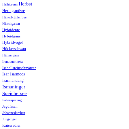
Herbst
Hellabrunn
Heringsmöwe
Hinterbrühler See
Hirschgarten
Hybridente
Hybridgans
Hybridvogel
Höckerschwan
Hühnergans
Irantrauermeise
Isabellsteinschmätzer
Isar
Isarmoos
Isarmündung
Ismaninger
Speichersee
Italiensperling
Jagdfasan
Johanneskirchen
Jungvögel
Kaiseradler