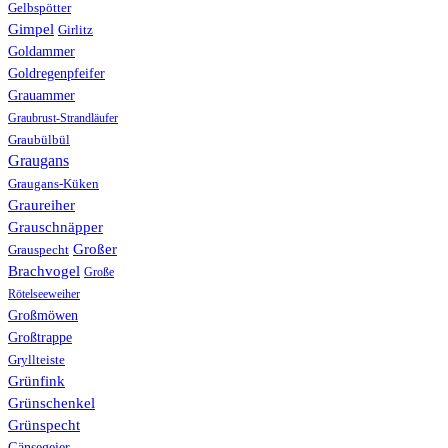
Gelbspötter
Gimpel
Girlitz
Goldammer
Goldregenpfeifer
Grauammer
Graubrust-Strandläufer
Graubülbül
Graugans
Graugans-Küken
Graureiher
Grauschnäpper
Großer
Grauspecht
Brachvogel
Große
Rötelseeweiher
Großmöwen
Großtrappe
Gryllteiste
Grünfink
Grünschenkel
Grünspecht
Gänsegeier