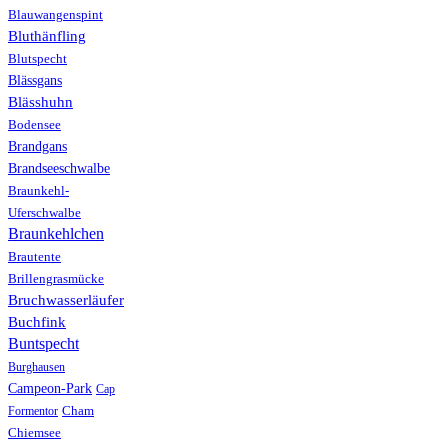
Blauwangenspint
Bluthänfling
Blutspecht
Blässgans
Blässhuhn
Bodensee
Brandgans
Brandseeschwalbe
Braunkehl-
Uferschwalbe
Braunkehlchen
Brautente
Brillengrasmücke
Bruchwasserläufer
Buchfink
Buntspecht
Burghausen
Campeon-Park
Cap
Formentor
Cham
Chiemsee