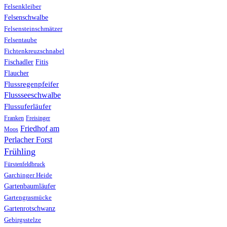
Felsenkleiber
Felsenschwalbe
Felsensteinschmätzer
Felsentaube
Fichtenkreuzschnabel
Fischadler
Fitis
Flaucher
Flussregenpfeifer
Flussseeschwalbe
Flussuferläufer
Franken
Freisinger
Friedhof am
Moos
Perlacher Forst
Frühling
Fürstenfeldbruck
Garchinger Heide
Gartenbaumläufer
Gartengrasmücke
Gartenrotschwanz
Gebirgsstelze