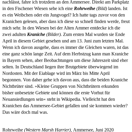
nachlässt, fahre ich trotzdem an den Ammersee. Direkt am Parkplatz
in den Fischener Wiesen sehe ich eine
Rohrweihe
(Bild)
landen. Ist
es ein Weibchen oder ein Jungvogel? Ich hatte tags zuvor von den
Kranichen gelesen, aber dass ich diese so schnell finden werde, freut
mich sehr. In den Wiesen bei der Alten Ammer entdecke ich die
zwei adulten
Kraniche
(Bilder).
Zum ersten Mal wurden sie Ende
April in diesem Gebiet gesehen und am 13. Juni zum letzten Mal.
Wenn ich davon ausgehe, dass es immer die Gleichen waren, ist das
eine ganz schön lange Zeit. Auf dem Herbstzug kann man Kraniche
in Bayern sehen, aber Beobachtungen um diese Jahreszeit sind eher
selten. In Deutschland liegen ihre Brutgebiete überwiegend im
Nordosten. Mit der Eiablage wird im März bis Mitte April
begonnen. Von daher gehe ich davon aus, dass die beiden Kraniche
Nichtbrüter sind. »Kleine Gruppen von Nichtbrütern erkunden
bisher unbesetzte Gebiete und können die erste Vorhut für
Neuansiedlungen sein« steht in Wikipedia. Vielleicht hat den
Kranichen das Ammersee-Gebiet gefallen und sie kommen wieder?
Das wäre doch mal was.
Rohrweihe
(Western Marsh Harrier),
Ammersee, Juni 2020