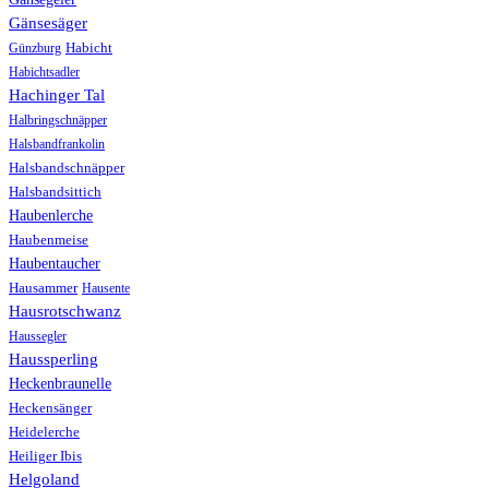
Gänsesäger
Günzburg
Habicht
Habichtsadler
Hachinger Tal
Halbringschnäpper
Halsbandfrankolin
Halsbandschnäpper
Halsbandsittich
Haubenlerche
Haubenmeise
Haubentaucher
Hausammer
Hausente
Hausrotschwanz
Haussegler
Haussperling
Heckenbraunelle
Heckensänger
Heidelerche
Heiliger Ibis
Helgoland