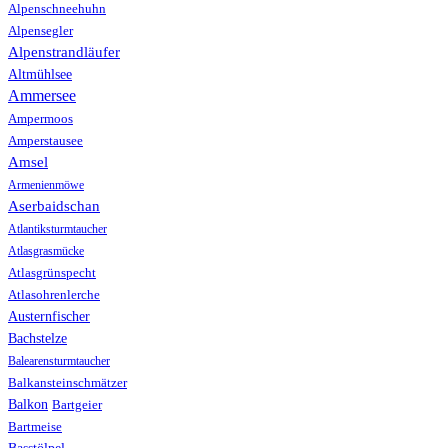
Alpenschneehuhn
Alpensegler
Alpenstrandläufer
Altmühlsee
Ammersee
Ampermoos
Amperstausee
Amsel
Armenienmöwe
Aserbaidschan
Atlantiksturmtaucher
Atlasgrasmücke
Atlasgrünspecht
Atlasohrenlerche
Austernfischer
Bachstelze
Balearensturmtaucher
Balkansteinschmätzer
Balkon
Bartgeier
Bartmeise