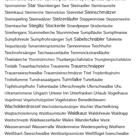
Star
Starnberger See
Steinadler
Spornammer
Steinbraunelle
Steinschmätzer
Steinkauz
Steinrötel
Steinlerche
Steinortolan
Steinwälzer
Stelzenläufer
Steinsperling
Steppenmöwe
Steppenweihe
Stieglitz
Stockente
Sterntaucher
Strandpieper
Straßentaube
Sturmmöwe
Sumpfmeise
Streifengans
Sumpfläufer
Stummellerche
Sumpfrohrsänger
Säbelschnäbler
Sylt
Tafelente
Sumpfohreule
Teichhuhn
Tannenmeise
Taigazilpzalp
Tamariskengrasmücke
Teichrohrsänger
Teichwasserläufer
Temminckstrandläufer
Theklalerche
Thunbergschafstelze
Thorshühnchen
Thungbergschafstelze
Trauerschnäpper
Tordalk
Trauerbachstelze
Trauerente
Trauerseeschwalbe
Trauersteinschmätzer
Triel
Tropfenflughuhn
Turmfalke
Trottellumme
Tundrasaatgans
Turteltaube
Uferschnepfe
Tüpfelsumpfhuhn
Uferschwalbe
Türkentaube
Uhu
Urlaub
Ungarn
Unterer Inn
Vogelhaus
Ultramarinmeise
Unterfranken
Vogelstation Benediktbeuern
Vogelinsel
Vogelschutzgebiet
Wacholderdrossel
Wacholderlaubsänger
Wachtel
Wachtelkönig
Waldkauz
Waldohreule
Waldrapp
Wagbachniederung
Waldbaumläufer
Wales
Wanderfalke
Waldschnepfe
Waldwasserläufer
Wank
Wasseramsel
Wasserralle
Weidenmeise
Weidensperling
Weilheim
Weißbart-Seeschwalbe
Weißbartgrasmücke
Weißflügel-Seeschwalbe