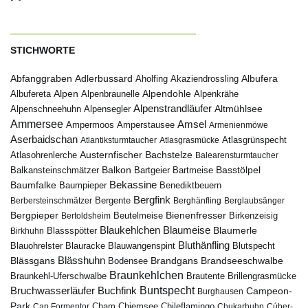
STICHWORTE
Abfanggraben
Albufera
Adlerbussard
Aholfing
Akaziendrossling
Alpen
Albufereta
Alpenbraunelle
Alpendohle
Alpenkrähe
Alpenstrandläufer
Alpenschneehuhn
Alpensegler
Altmühlsee
Ammersee
Amsel
Ampermoos
Amperstausee
Armenienmöwe
Aserbaidschan
Atlantiksturmtaucher
Atlasgrasmücke
Atlasgrünspecht
Austernfischer
Bachstelze
Atlasohrenlerche
Balearensturmtaucher
Balkon
Basstölpel
Balkansteinschmätzer
Bartgeier
Bartmeise
Bekassine
Baumfalke
Baumpieper
Benediktbeuern
Bergfink
Berbersteinschmätzer
Bergente
Berghänfling
Berglaubsänger
Bergpieper
Bienenfresser
Beutelmeise
Bertoldsheim
Birkenzeisig
Blaumeise
Blaukehlchen
Blaumerle
Birkhuhn
Blassspötter
Bluthänfling
Blauohrelster
Blauracke
Blutspecht
Blauwangenspint
Blässhuhn
Brandseeschwalbe
Blässgans
Brandgans
Bodensee
Braunkehlchen
Brillengrasmücke
Braunkehl-Uferschwalbe
Brautente
Bruchwasserläufer
Buchfink
Buntspecht
Campeon-
Burghausen
Park
Chiemsee
Chileflamingo
Cap Formentor
Cham
Chukarhuhn
Cúber-