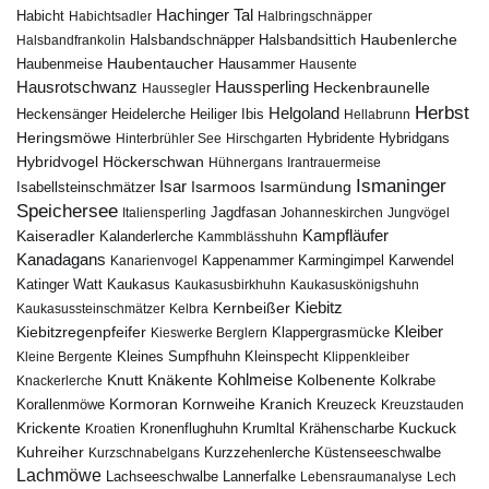
Hachinger Tal
Habicht
Habichtsadler
Halbringschnäpper
Haubenlerche
Halsbandfrankolin
Halsbandschnäpper
Halsbandsittich
Haubentaucher
Haubenmeise
Hausammer
Hausente
Hausrotschwanz
Haussperling
Heckenbraunelle
Haussegler
Herbst
Helgoland
Heidelerche
Heiliger Ibis
Heckensänger
Hellabrunn
Heringsmöwe
Hybridgans
Hinterbrühler See
Hirschgarten
Hybridente
Höckerschwan
Hybridvogel
Hühnergans
Irantrauermeise
Ismaninger
Isar
Isarmündung
Isabellsteinschmätzer
Isarmoos
Speichersee
Italiensperling
Jagdfasan
Johanneskirchen
Jungvögel
Kampfläufer
Kaiseradler
Kalanderlerche
Kammblässhuhn
Kanadagans
Karmingimpel
Karwendel
Kanarienvogel
Kappenammer
Katinger Watt
Kaukasus
Kaukasusbirkhuhn
Kaukasuskönigshuhn
Kiebitz
Kernbeißer
Kaukasussteinschmätzer
Kelbra
Kiebitzregenpfeifer
Kleiber
Klappergrasmücke
Kieswerke Berglern
Kleines Sumpfhuhn
Kleinspecht
Kleine Bergente
Klippenkleiber
Kohlmeise
Knutt
Knäkente
Kolbenente
Knackerlerche
Kolkrabe
Kormoran
Kornweihe
Kranich
Kreuzeck
Korallenmöwe
Kreuzstauden
Krickente
Kuckuck
Kroatien
Kronenflughuhn
Krumltal
Krähenscharbe
Kuhreiher
Küstenseeschwalbe
Kurzschnabelgans
Kurzzehenlerche
Lachmöwe
Lannerfalke
Lachseeschwalbe
Lebensraumanalyse
Lech