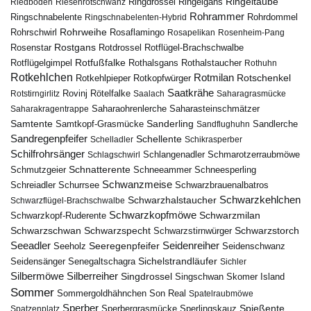
Ringeltaube
Ringdrossel
Ringelgans
Riedboden
Riesenrotschwanz
Rohrammer
Ringschnabelente
Ringschnabelenten-Hybrid
Rohrdommel
Rohrweihe
Rohrschwirl
Rosaflamingo
Rosapelikan
Rosenheim-Pang
Rostgans
Rotdrossel
Rosenstar
Rotflügel-Brachschwalbe
Rotfußfalke
Rothalsgans
Rothalstaucher
Rotflügelgimpel
Rothuhn
Rotkehlchen
Rotmilan
Rotschenkel
Rotkopfwürger
Rotkehlpieper
Saatkrähe
Rovinj
Rotstirngirlitz
Rötelfalke
Saalach
Saharagrasmücke
Saharasteinschmätzer
Saharakragentrappe
Saharaohrenlerche
Samtente
Sanderling
Samtkopf-Grasmücke
Sandflughuhn
Sandlerche
Sandregenpfeifer
Schellente
Schelladler
Schikrasperber
Schilfrohrsänger
Schlangenadler
Schlagschwirl
Schmarotzerraubmöwe
Schnatterente
Schmutzgeier
Schneeammer
Schneesperling
Schwanzmeise
Schwarzbrauenalbatros
Schreiadler
Schurrsee
Schwarzkehlchen
Schwarzhalstaucher
Schwarzflügel-Brachschwalbe
Schwarzkopfmöwe
Schwarzmilan
Schwarzkopf-Ruderente
Schwarzschwan
Schwarzspecht
Schwarzstirnwürger
Schwarzstorch
Seeadler
Seidenreiher
Seeregenpfeifer
Seeholz
Seidenschwanz
Seidensänger
Sichelstrandläufer
Senegaltschagra
Sichler
Silbermöwe
Silberreiher
Singdrossel
Singschwan
Skomer Island
Sommer
Sommergoldhähnchen
Son Real
Spatelraubmöwe
Sperber
Sperbergrasmücke
Spießente
Spatzenplatz
Sperlingskauz