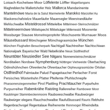
Löffelente
Löffler
Loisach-Kochelsee-Moor
Magellangans
Mallorca
Mandarinente
Maghreblerche
Mallertshofer Holz
Marokko
Mantelmöwe
Maria de la Salut
Marmelente
Marzoller Au
Maskenschafstelze
Mauersegler
Mauerläufer
Meerstrandläufer
Misteldrossel
Mehlschwalbe
Mittelelbe
Mittelmeer-Steinschmätzer
Mittelmeermöwe
Mittelsäger
Moorente
Mittelspecht
Mittenwald
Murnauer Moos
Moosburger Stausee
Mornellregenpfeifer
Moschusente
Mäusebussard
München
Mönchsgeier
Mönchsgrasmücke
Nachtreiher
Nachtigall
München Flughafen Besucherpark
Nachtschiwan
Nebelkrähe
Nationalpark Bayerischer Wald
Neue Südfriedhof
Neuntöter
Neusiedler See
Nilgans
Nonnensteinschmätzer
Nymphenburg
Norditalien
Nordsee
Nöttinger Viehweide
Oberhaching
Odinshühnchen
Ohrentaucher
Ortolan
Ohrenlerche
Orpheusgrasmücke
Ostfriedhof
Palud
Palmtaube
Papageitaucher
Perlacher Forst
Pfuhlschnepfe
Pfeifente
Persisches Wüstenhuhn
Pfatter
Pirol
Prachttaucher
Plattling
Purpurhuhn
Pharaonenziegenmelker
Rabenkrähe
Purpurreiher
Raisting
Rallenreiher
Rambower Moor
Raubwürger
Raubseeschwalbe
Raublinger Stammbeckenmoore
Rauchschwalbe
Raubwürger elegans
Rebhuhn
Raufußbussard
Rauris
Reiherente
Rheindelta
Regenbrachvogel
Regentalaue
Rennvogel