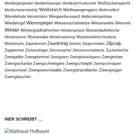
Weißflügelgimpel
Weißkehlsänger
Weißkopf-Ruderente
Weißrückenspecht
Weißstorch
Weißwangengans
Weißschwanzkiebitz
Wellensittich
Wendehals
Wespenbussard
Wendelstein
Wettersteingebirge
Wiedehopf
Wiesenpieper
Wiesenschafstelze
Wiesmet
Wiesenweihe
Winter
Wintergoldhähnchen
Wüstenläuferlerche
Wüstengimpel
Wüstenprinie
Wüstenrabe
Wüstensperling
Wüstensteinschmätzer
Zaunkönig
Zilpzalp
Zaunammer
Wüstenuhu
Zellsee
Ziegenmelker
Zippammer
Zistensänger
Zuckerteiche
Zitronengirlitz
Zitronenschafstelze
Zwergdommel
Zwergmöwe
Zwergadler
Zwerggans
Zwergkanadagans
Zwergscharbe
Zwergschneegans
Zwergschnepfe
Zwergschnäpper
Zwergstrandläufer
Zwergseeschwalbe
Zwergsäger
Zwergschwan
Zwergtaucher
HIER SCHREIBT …