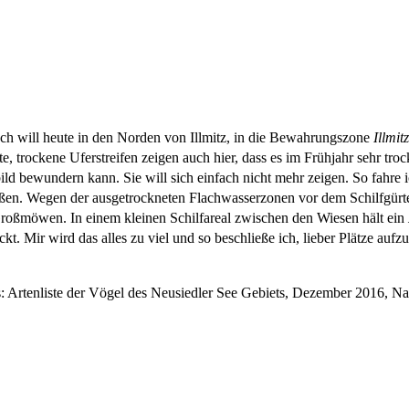
 Ich will heute in den Norden von Illmitz, in die Bewahrungszone
Illmit
te, trockene Uferstreifen zeigen auch hier, dass es im Frühjahr sehr tro
ld bewundern kann. Sie will sich einfach nicht mehr zeigen. So fahre 
en. Wegen der ausgetrockneten Flachwasserzonen vor dem Schilfgürtel
roßmöwen. In einem kleinen Schilfareal zwischen den Wiesen hält ein
kt. Mir wird das alles zu viel und so beschließe ich, lieber Plätze auf
: Artenliste der Vögel des Neusiedler See Gebiets, Dezember 2016, Na