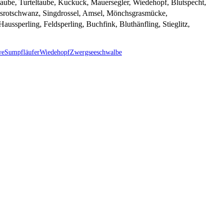
be, Turteltaube, Kuckuck, Mauersegler, Wiedehopf, Blutspecht,
ausrotschwanz, Singdrossel, Amsel, Mönchsgrasmücke,
ussperling, Feldsperling, Buchfink, Bluthänfling, Stieglitz,
we
Sumpfläufer
Wiedehopf
Zwergseeschwalbe