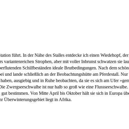
tation führt. In der Nähe des Stalles entdecke ich einen Wiedehopf, d
s variantenreichen Strophen, aber mit voller Inbrunst schwatzen sie la
 überflutenden Schilfbeständen ideale Brutbedingungen. Nach dem sch
ei und lande schließlich an der Beobachtungshütte am Pferdestall. Nur
aben, ausgiebig und in Ruhe beobachten, da sie es sich am Ufer »gemüt
Die Zwergseeschwalbe ist nur halb so groß wie eine Flussseeschwalbe.
gut bestimmen. Von Mitte April bis Oktober hält sie sich in Europa üb
hr Überwinterungsgebiet liegt in Afrika.