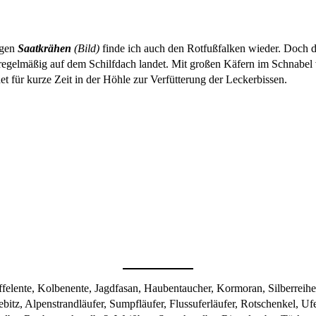
ngen
Saatkrähen
(Bild)
finde ich auch den Rotfußfalken wieder. Doch d
regelmäßig auf dem Schilfdach landet. Mit großen Käfern im Schnabel ve
 für kurze Zeit in der Höhle zur Verfütterung der Leckerbissen.
elente, Kolbenente, Jagdfasan, Haubentaucher, Kormoran, Silberreiher
 Kiebitz, Alpenstrandläufer, Sumpfläufer, Flussuferläufer, Rotschenke