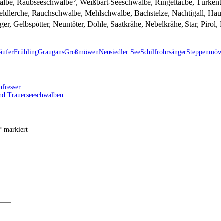
e, Raubseeschwalbe?, Weißbart-Seeschwalbe, Ringeltaube, Türkentau
Feldlerche, Rauchschwalbe, Mehlschwalbe, Bachstelze, Nachtigall, H
, Gelbspötter, Neuntöter, Dohle, Saatkrähe, Nebelkrähe, Star, Pirol, Ha
äufer
Frühling
Graugans
Großmöwen
Neusiedler See
Schilfrohrsänger
Steppenmö
nfresser
und Trauerseeschwalben
*
markiert