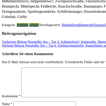
Mittelmeermöwe), Steppenmöwe?, Zwergseeschwalbe, Flussseeschwalb
Buntspecht, Mittelspecht, Feldlerche, Rauchschwalbe, Baumpieper, 
Dorngrasmücke, Sperbergrasmücke, Schilfrohrsänger, Drosselrohrsänger
Grünfink, Girlitz
Kategorie:
Frühling
Urlaub
Verschlagwortet:
Bluthänfling
Blutspecht
Flussuferl
Beitragsnavigation
Vorheriger Beitrag
Neusiedler See – Tag 4: Schlagschwirl, Kaiseradler, Biene
Nächster Beitrag
Neusiedler See – Tag 6: Kiebitzregenpfeifer, Kampfläufer 
Schreiben Sie einen Kommentar
Ihre E-Mail-Adresse wird nicht veröffentlicht.
Erforderliche Felder sind mit
Kommentar
*
Name
*