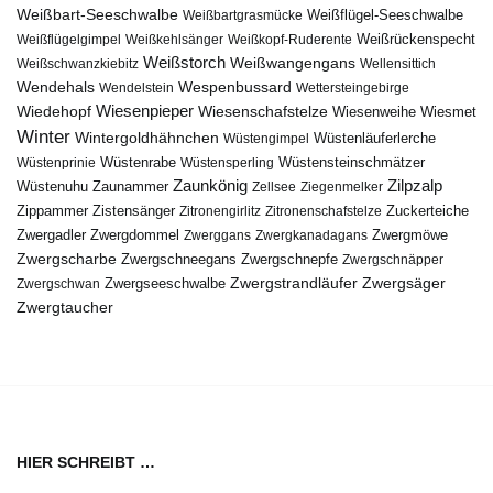
Weißbart-Seeschwalbe
Weißbartgrasmücke
Weißflügel-Seeschwalbe
Weißflügelgimpel
Weißkehlsänger
Weißkopf-Ruderente
Weißrückenspecht
Weißstorch
Weißwangengans
Weißschwanzkiebitz
Wellensittich
Wendehals
Wespenbussard
Wendelstein
Wettersteingebirge
Wiedehopf
Wiesenpieper
Wiesenschafstelze
Wiesmet
Wiesenweihe
Winter
Wintergoldhähnchen
Wüstenläuferlerche
Wüstengimpel
Wüstenprinie
Wüstenrabe
Wüstensperling
Wüstensteinschmätzer
Zaunkönig
Zilpzalp
Zaunammer
Wüstenuhu
Zellsee
Ziegenmelker
Zippammer
Zistensänger
Zuckerteiche
Zitronengirlitz
Zitronenschafstelze
Zwergdommel
Zwergmöwe
Zwergadler
Zwerggans
Zwergkanadagans
Zwergscharbe
Zwergschneegans
Zwergschnepfe
Zwergschnäpper
Zwergstrandläufer
Zwergseeschwalbe
Zwergsäger
Zwergschwan
Zwergtaucher
HIER SCHREIBT …