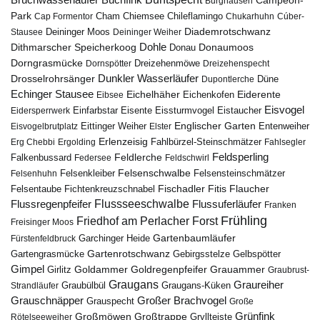
Campeon-
Burghausen
Park
Chiemsee
Chileflamingo
Cap Formentor
Cham
Chukarhuhn
Cúber-
Diademrotschwanz
Stausee
Deininger Moos
Deininger Weiher
Dohle
Dithmarscher Speicherkoog
Donau
Donaumoos
Dorngrasmücke
Dornspötter
Dreizehenmöwe
Dreizehenspecht
Drosselrohrsänger
Dunkler Wasserläufer
Düne
Dupontlerche
Echinger Stausee
Eichelhäher
Eiderente
Eichenkofen
Eibsee
Eisvogel
Eistaucher
Eidersperrwerk
Einfarbstar
Eisente
Eissturmvogel
Englischer Garten
Entenweiher
Eisvogelbrutplatz
Eittinger Weiher
Elster
Erlenzeisig
Fahlbürzel-Steinschmätzer
Erg Chebbi
Ergolding
Fahlsegler
Feldsperling
Feldlerche
Falkenbussard
Federsee
Feldschwirl
Felsenschwalbe
Felsensteinschmätzer
Felsenhuhn
Felsenkleiber
Fischadler
Fitis
Flaucher
Fichtenkreuzschnabel
Felsentaube
Flussregenpfeifer
Flussseeschwalbe
Flussuferläufer
Franken
Frühling
Friedhof am Perlacher Forst
Freisinger Moos
Gartenbaumläufer
Garchinger Heide
Fürstenfeldbruck
Gartenrotschwanz
Gartengrasmücke
Gebirgsstelze
Gelbspötter
Gimpel
Goldammer
Goldregenpfeifer
Girlitz
Grauammer
Graubrust-
Graugans
Graureiher
Graubülbül
Graugans-Küken
Strandläufer
Grauschnäpper
Großer Brachvogel
Grauspecht
Große
Grünfink
Großmöwen
Großtrappe
Rötelseeweiher
Gryllteiste