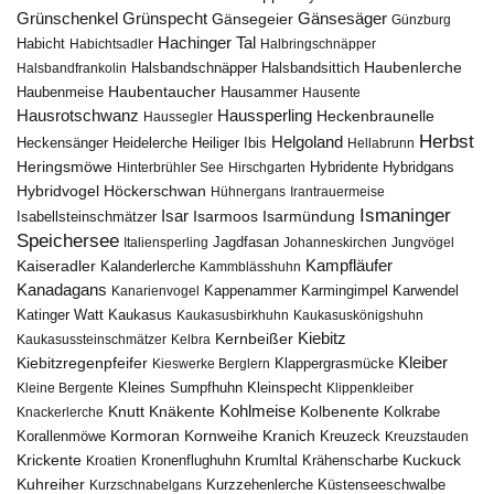
Gänsesäger
Grünschenkel
Grünspecht
Gänsegeier
Günzburg
Hachinger Tal
Habicht
Habichtsadler
Halbringschnäpper
Haubenlerche
Halsbandfrankolin
Halsbandschnäpper
Halsbandsittich
Haubentaucher
Haubenmeise
Hausammer
Hausente
Hausrotschwanz
Haussperling
Heckenbraunelle
Haussegler
Herbst
Helgoland
Heidelerche
Heiliger Ibis
Heckensänger
Hellabrunn
Heringsmöwe
Hybridgans
Hinterbrühler See
Hirschgarten
Hybridente
Höckerschwan
Hybridvogel
Hühnergans
Irantrauermeise
Ismaninger
Isar
Isarmündung
Isabellsteinschmätzer
Isarmoos
Speichersee
Italiensperling
Jagdfasan
Johanneskirchen
Jungvögel
Kampfläufer
Kaiseradler
Kalanderlerche
Kammblässhuhn
Kanadagans
Karmingimpel
Karwendel
Kanarienvogel
Kappenammer
Katinger Watt
Kaukasus
Kaukasusbirkhuhn
Kaukasuskönigshuhn
Kiebitz
Kernbeißer
Kaukasussteinschmätzer
Kelbra
Kiebitzregenpfeifer
Kleiber
Klappergrasmücke
Kieswerke Berglern
Kleines Sumpfhuhn
Kleinspecht
Kleine Bergente
Klippenkleiber
Kohlmeise
Knutt
Knäkente
Kolbenente
Knackerlerche
Kolkrabe
Kormoran
Kornweihe
Kranich
Kreuzeck
Korallenmöwe
Kreuzstauden
Krickente
Kuckuck
Kroatien
Kronenflughuhn
Krumltal
Krähenscharbe
Kuhreiher
Küstenseeschwalbe
Kurzschnabelgans
Kurzzehenlerche