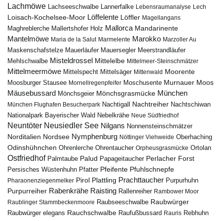
Lachmöwe
Lannerfalke
Lachseeschwalbe
Lebensraumanalyse
Lech
Löffelente
Löffler
Loisach-Kochelsee-Moor
Magellangans
Mallorca
Mandarinente
Maghreblerche
Mallertshofer Holz
Marokko
Mantelmöwe
Maria de la Salut
Marmelente
Marzoller Au
Maskenschafstelze
Mauersegler
Mauerläufer
Meerstrandläufer
Misteldrossel
Mehlschwalbe
Mittelelbe
Mittelmeer-Steinschmätzer
Mittelmeermöwe
Mittelsäger
Moorente
Mittelspecht
Mittenwald
Murnauer Moos
Moosburger Stausee
Mornellregenpfeifer
Moschusente
Mäusebussard
München
Mönchsgeier
Mönchsgrasmücke
Nachtreiher
Nachtigall
München Flughafen Besucherpark
Nachtschiwan
Nebelkrähe
Nationalpark Bayerischer Wald
Neue Südfriedhof
Neuntöter
Neusiedler See
Nilgans
Nonnensteinschmätzer
Nymphenburg
Norditalien
Nordsee
Nöttinger Viehweide
Oberhaching
Odinshühnchen
Ohrentaucher
Ortolan
Ohrenlerche
Orpheusgrasmücke
Ostfriedhof
Palud
Palmtaube
Papageitaucher
Perlacher Forst
Pfuhlschnepfe
Pfeifente
Persisches Wüstenhuhn
Pfatter
Pirol
Prachttaucher
Plattling
Purpurhuhn
Pharaonenziegenmelker
Rabenkrähe
Purpurreiher
Raisting
Rallenreiher
Rambower Moor
Raubwürger
Raubseeschwalbe
Raublinger Stammbeckenmoore
Rauchschwalbe
Raubwürger elegans
Rebhuhn
Raufußbussard
Rauris