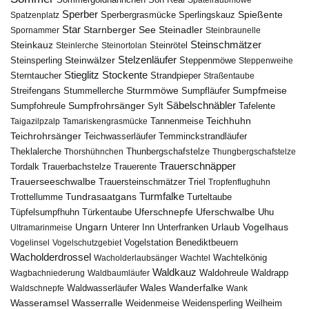
Son Real
Spatelraubmöwe
Sperber
Sperbergrasmücke
Spießente
Spatzenplatz
Sperlingskauz
Star
Starnberger See
Steinadler
Spornammer
Steinbraunelle
Steinschmätzer
Steinkauz
Steinrötel
Steinlerche
Steinortolan
Steinwälzer
Stelzenläufer
Steinsperling
Steppenmöwe
Steppenweihe
Stieglitz
Stockente
Sterntaucher
Strandpieper
Straßentaube
Sturmmöwe
Sumpfmeise
Streifengans
Sumpfläufer
Stummellerche
Sumpfrohrsänger
Säbelschnäbler
Sylt
Tafelente
Sumpfohreule
Teichhuhn
Tannenmeise
Taigazilpzalp
Tamariskengrasmücke
Teichrohrsänger
Teichwasserläufer
Temminckstrandläufer
Theklalerche
Thunbergschafstelze
Thorshühnchen
Thungbergschafstelze
Trauerschnäpper
Tordalk
Trauerbachstelze
Trauerente
Trauerseeschwalbe
Trauersteinschmätzer
Triel
Tropfenflughuhn
Turmfalke
Trottellumme
Tundrasaatgans
Turteltaube
Uferschnepfe
Tüpfelsumpfhuhn
Uferschwalbe
Türkentaube
Uhu
Urlaub
Ungarn
Unterer Inn
Vogelhaus
Ultramarinmeise
Unterfranken
Vogelstation Benediktbeuern
Vogelinsel
Vogelschutzgebiet
Wacholderdrossel
Wacholderlaubsänger
Wachtel
Wachtelkönig
Waldkauz
Waldohreule
Waldrapp
Wagbachniederung
Waldbaumläufer
Wales
Wanderfalke
Waldschnepfe
Waldwasserläufer
Wank
Wasseramsel
Wasserralle
Weidenmeise
Weidensperling
Weilheim