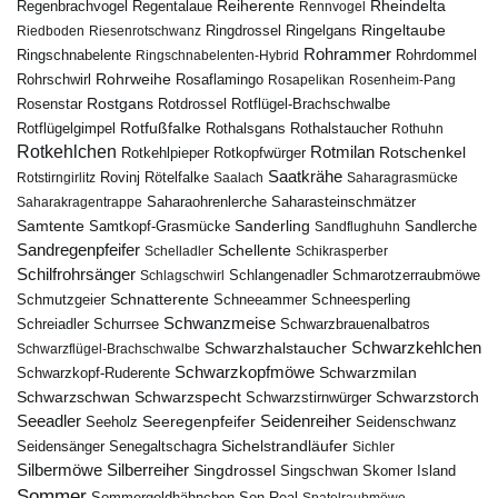
Reiherente
Rheindelta
Regenbrachvogel
Regentalaue
Rennvogel
Ringeltaube
Ringdrossel
Ringelgans
Riedboden
Riesenrotschwanz
Rohrammer
Ringschnabelente
Ringschnabelenten-Hybrid
Rohrdommel
Rohrweihe
Rohrschwirl
Rosaflamingo
Rosapelikan
Rosenheim-Pang
Rostgans
Rotdrossel
Rosenstar
Rotflügel-Brachschwalbe
Rotfußfalke
Rothalsgans
Rothalstaucher
Rotflügelgimpel
Rothuhn
Rotkehlchen
Rotmilan
Rotschenkel
Rotkopfwürger
Rotkehlpieper
Saatkrähe
Rovinj
Rotstirngirlitz
Rötelfalke
Saalach
Saharagrasmücke
Saharasteinschmätzer
Saharakragentrappe
Saharaohrenlerche
Samtente
Sanderling
Samtkopf-Grasmücke
Sandflughuhn
Sandlerche
Sandregenpfeifer
Schellente
Schelladler
Schikrasperber
Schilfrohrsänger
Schlangenadler
Schlagschwirl
Schmarotzerraubmöwe
Schnatterente
Schmutzgeier
Schneeammer
Schneesperling
Schwanzmeise
Schwarzbrauenalbatros
Schreiadler
Schurrsee
Schwarzkehlchen
Schwarzhalstaucher
Schwarzflügel-Brachschwalbe
Schwarzkopfmöwe
Schwarzmilan
Schwarzkopf-Ruderente
Schwarzschwan
Schwarzspecht
Schwarzstirnwürger
Schwarzstorch
Seeadler
Seidenreiher
Seeregenpfeifer
Seeholz
Seidenschwanz
Seidensänger
Sichelstrandläufer
Senegaltschagra
Sichler
Silbermöwe
Silberreiher
Singdrossel
Singschwan
Skomer Island
Sommer
Sommergoldhähnchen