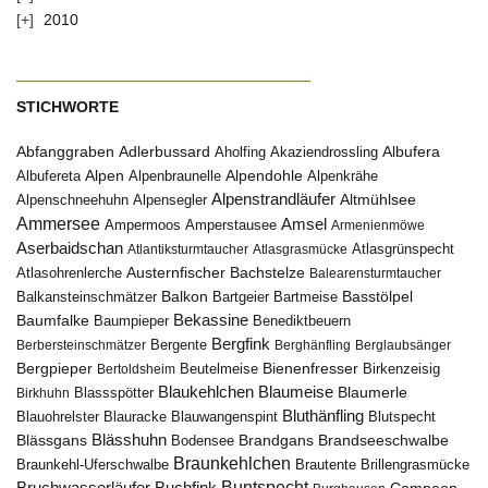
2010
STICHWORTE
Abfanggraben
Albufera
Adlerbussard
Aholfing
Akaziendrossling
Alpen
Albufereta
Alpenbraunelle
Alpendohle
Alpenkrähe
Alpenstrandläufer
Alpenschneehuhn
Alpensegler
Altmühlsee
Ammersee
Amsel
Ampermoos
Amperstausee
Armenienmöwe
Aserbaidschan
Atlantiksturmtaucher
Atlasgrasmücke
Atlasgrünspecht
Austernfischer
Bachstelze
Atlasohrenlerche
Balearensturmtaucher
Balkon
Basstölpel
Balkansteinschmätzer
Bartgeier
Bartmeise
Bekassine
Baumfalke
Baumpieper
Benediktbeuern
Bergfink
Berbersteinschmätzer
Bergente
Berghänfling
Berglaubsänger
Bergpieper
Bienenfresser
Beutelmeise
Bertoldsheim
Birkenzeisig
Blaumeise
Blaukehlchen
Blaumerle
Birkhuhn
Blassspötter
Bluthänfling
Blauohrelster
Blauracke
Blutspecht
Blauwangenspint
Blässhuhn
Brandseeschwalbe
Blässgans
Brandgans
Bodensee
Braunkehlchen
Brillengrasmücke
Braunkehl-Uferschwalbe
Brautente
Bruchwasserläufer
Buchfink
Buntspecht