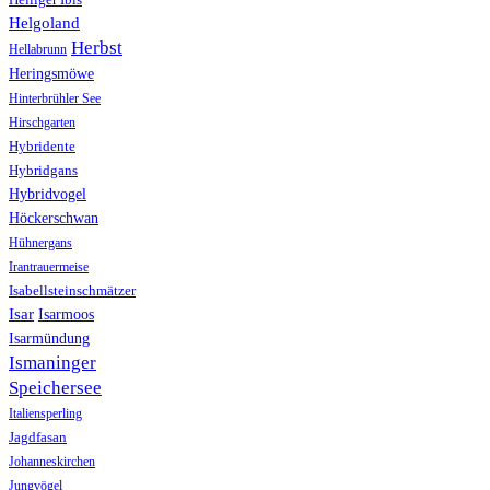
Helgoland
Herbst
Hellabrunn
Heringsmöwe
Hinterbrühler See
Hirschgarten
Hybridente
Hybridgans
Hybridvogel
Höckerschwan
Hühnergans
Irantrauermeise
Isabellsteinschmätzer
Isar
Isarmoos
Isarmündung
Ismaninger
Speichersee
Italiensperling
Jagdfasan
Johanneskirchen
Jungvögel