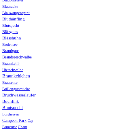
Blauohrelster
Blauracke
Blauwangenspint
Bluthänfling
Blutspecht
Blässgans
Blässhuhn
Bodensee
Brandgans
Brandseeschwalbe
Braunkehl-
Uferschwalbe
Braunkehlchen
Brautente
Brillengrasmücke
Bruchwasserläufer
Buchfink
Buntspecht
Burghausen
Campeon-Park
Cap
Formentor
Cham