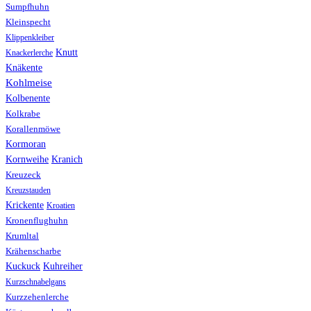
Sumpfhuhn
Kleinspecht
Klippenkleiber
Knutt
Knackerlerche
Knäkente
Kohlmeise
Kolbenente
Kolkrabe
Korallenmöwe
Kormoran
Kranich
Kornweihe
Kreuzeck
Kreuzstauden
Krickente
Kroatien
Kronenflughuhn
Krumltal
Krähenscharbe
Kuhreiher
Kuckuck
Kurzschnabelgans
Kurzzehenlerche