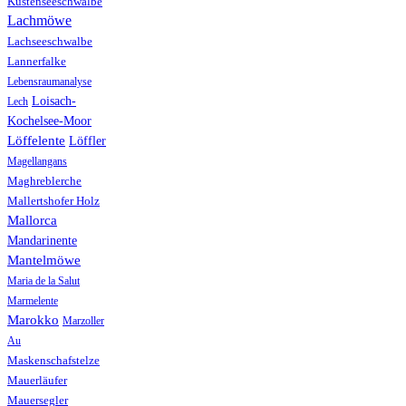
Küstenseeschwalbe
Lachmöwe
Lachseeschwalbe
Lannerfalke
Lebensraumanalyse
Loisach-
Lech
Kochelsee-Moor
Löffelente
Löffler
Magellangans
Maghreblerche
Mallertshofer Holz
Mallorca
Mandarinente
Mantelmöwe
Maria de la Salut
Marmelente
Marokko
Marzoller
Au
Maskenschafstelze
Mauerläufer
Mauersegler