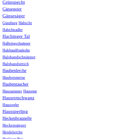
Grünspecht
Gänsegeier
Gänsesäger
Günzburg
Habicht
Habichtsadler
Hachinger Tal
Halbringschnäpper
Halsbandfrankolin
Halsbandschnäpper
Halsbandsittich
Haubenlerche
Haubenmeise
Haubentaucher
Hausammer
Hausente
Hausrotschwanz
Haussegler
Haussperling
Heckenbraunelle
Heckensänger
Heidelerche
Heiliger Ibis