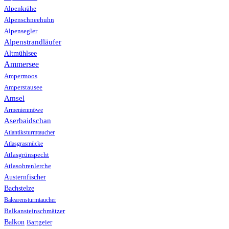
Alpenkrähe
Alpenschneehuhn
Alpensegler
Alpenstrandläufer
Altmühlsee
Ammersee
Ampermoos
Amperstausee
Amsel
Armenienmöwe
Aserbaidschan
Atlantiksturmtaucher
Atlasgrasmücke
Atlasgrünspecht
Atlasohrenlerche
Austernfischer
Bachstelze
Balearensturmtaucher
Balkansteinschmätzer
Balkon
Bartgeier