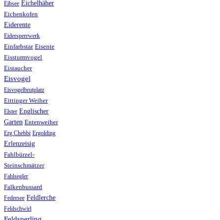
Eichelhäher
Eibsee
Eichenkofen
Eiderente
Eidersperrwerk
Einfarbstar
Eisente
Eissturmvogel
Eistaucher
Eisvogel
Eisvogelbrutplatz
Eittinger Weiher
Englischer
Elster
Garten
Entenweiher
Erg Chebbi
Ergolding
Erlenzeisig
Fahlbürzel-
Steinschmätzer
Fahlsegler
Falkenbussard
Feldlerche
Federsee
Feldschwirl
Feldsperling