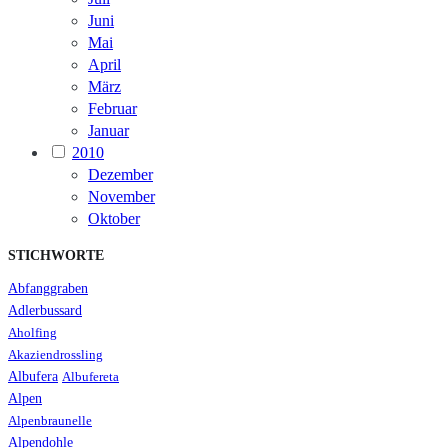
Juni
Mai
April
März
Februar
Januar
2010
Dezember
November
Oktober
STICHWORTE
Abfanggraben
Adlerbussard
Aholfing
Akaziendrossling
Albufera
Albufereta
Alpen
Alpenbraunelle
Alpendohle