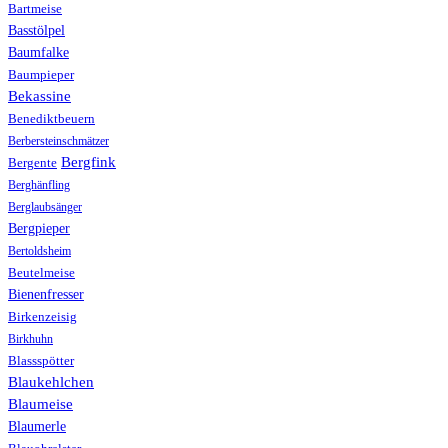
Bartmeise
Basstölpel
Baumfalke
Baumpieper
Bekassine
Benediktbeuern
Berbersteinschmätzer
Bergfink
Bergente
Berghänfling
Berglaubsänger
Bergpieper
Bertoldsheim
Beutelmeise
Bienenfresser
Birkenzeisig
Birkhuhn
Blassspötter
Blaukehlchen
Blaumeise
Blaumerle