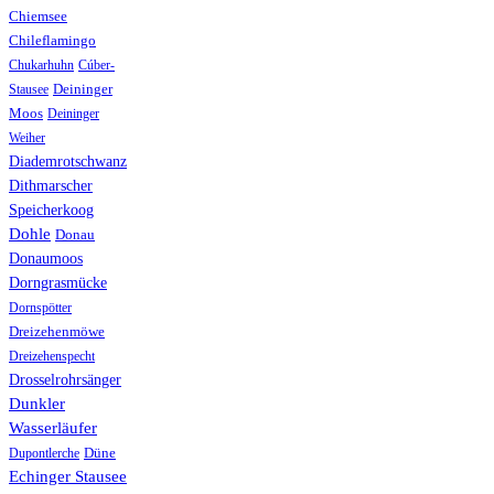
Chiemsee
Chileflamingo
Chukarhuhn
Cúber-
Stausee
Deininger
Moos
Deininger
Weiher
Diademrotschwanz
Dithmarscher
Speicherkoog
Dohle
Donau
Donaumoos
Dorngrasmücke
Dornspötter
Dreizehenmöwe
Dreizehenspecht
Drosselrohrsänger
Dunkler
Wasserläufer
Düne
Dupontlerche
Echinger Stausee