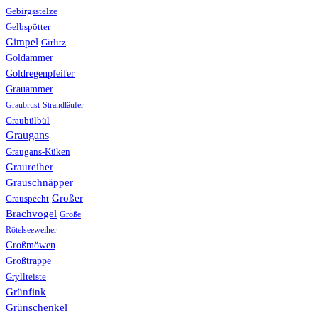
Gebirgsstelze
Gelbspötter
Gimpel
Girlitz
Goldammer
Goldregenpfeifer
Grauammer
Graubrust-Strandläufer
Graubülbül
Graugans
Graugans-Küken
Graureiher
Grauschnäpper
Großer
Grauspecht
Brachvogel
Große
Rötelseeweiher
Großmöwen
Großtrappe
Gryllteiste
Grünfink
Grünschenkel