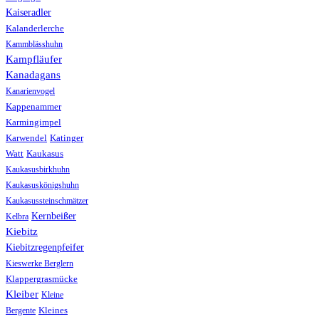
Kaiseradler
Kalanderlerche
Kammblässhuhn
Kampfläufer
Kanadagans
Kanarienvogel
Kappenammer
Karmingimpel
Karwendel
Katinger
Watt
Kaukasus
Kaukasusbirkhuhn
Kaukasuskönigshuhn
Kaukasussteinschmätzer
Kernbeißer
Kelbra
Kiebitz
Kiebitzregenpfeifer
Kieswerke Berglern
Klappergrasmücke
Kleiber
Kleine
Bergente
Kleines