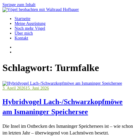
Springe zum Inhalt
Startseite
Vögel beobachten mit Waltraud Hofbauer
Meine Ausrüstung
Noch mehr Vögel
Über mich
Kontakt
Schlagwort:
Turmfalke
3. April 2026
15. Juni 2026
Hybridvogel Lach-/Schwarzkopfmöwe
am Ismaninger Speichersee
Die Insel im Ostbecken des Ismaninger Speichersees ist – wie schon
im letzten Jahr – überwiegend von Lachmöwen besetzt.