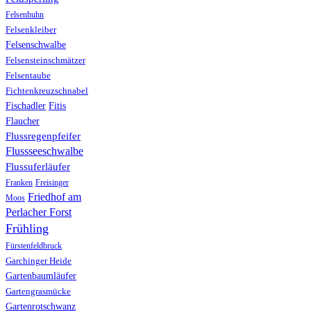
Felsenhuhn
Felsenkleiber
Felsenschwalbe
Felsensteinschmätzer
Felsentaube
Fichtenkreuzschnabel
Fischadler
Fitis
Flaucher
Flussregenpfeifer
Flussseeschwalbe
Flussuferläufer
Franken
Freisinger
Friedhof am
Moos
Perlacher Forst
Frühling
Fürstenfeldbruck
Garchinger Heide
Gartenbaumläufer
Gartengrasmücke
Gartenrotschwanz