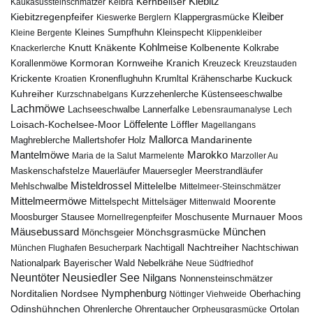
Kiebitz
Kernbeißer
Kaukasussteinschmätzer
Kelbra
Kiebitzregenpfeifer
Kleiber
Klappergrasmücke
Kieswerke Berglern
Kleines Sumpfhuhn
Kleinspecht
Kleine Bergente
Klippenkleiber
Kohlmeise
Knutt
Knäkente
Kolbenente
Knackerlerche
Kolkrabe
Kormoran
Kornweihe
Kranich
Kreuzeck
Korallenmöwe
Kreuzstauden
Krickente
Kuckuck
Kroatien
Kronenflughuhn
Krumltal
Krähenscharbe
Kuhreiher
Küstenseeschwalbe
Kurzschnabelgans
Kurzzehenlerche
Lachmöwe
Lannerfalke
Lachseeschwalbe
Lebensraumanalyse
Lech
Löffelente
Löffler
Loisach-Kochelsee-Moor
Magellangans
Mallorca
Mandarinente
Maghreblerche
Mallertshofer Holz
Marokko
Mantelmöwe
Maria de la Salut
Marmelente
Marzoller Au
Maskenschafstelze
Mauersegler
Mauerläufer
Meerstrandläufer
Misteldrossel
Mehlschwalbe
Mittelelbe
Mittelmeer-Steinschmätzer
Mittelmeermöwe
Mittelsäger
Moorente
Mittelspecht
Mittenwald
Murnauer Moos
Moosburger Stausee
Mornellregenpfeifer
Moschusente
Mäusebussard
München
Mönchsgeier
Mönchsgrasmücke
Nachtreiher
Nachtigall
München Flughafen Besucherpark
Nachtschiwan
Nebelkrähe
Nationalpark Bayerischer Wald
Neue Südfriedhof
Neuntöter
Neusiedler See
Nilgans
Nonnensteinschmätzer
Nymphenburg
Norditalien
Nordsee
Nöttinger Viehweide
Oberhaching
Odinshühnchen
Ohrentaucher
Ortolan
Ohrenlerche
Orpheusgrasmücke