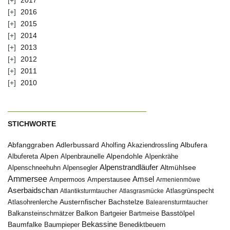
2016
2015
2014
2013
2012
2011
2010
STICHWORTE
Abfanggraben
Albufera
Adlerbussard
Aholfing
Akaziendrossling
Alpen
Albufereta
Alpenbraunelle
Alpendohle
Alpenkrähe
Alpenstrandläufer
Alpenschneehuhn
Alpensegler
Altmühlsee
Ammersee
Amsel
Ampermoos
Amperstausee
Armenienmöwe
Aserbaidschan
Atlantiksturmtaucher
Atlasgrasmücke
Atlasgrünspecht
Austernfischer
Bachstelze
Atlasohrenlerche
Balearensturmtaucher
Balkon
Basstölpel
Balkansteinschmätzer
Bartgeier
Bartmeise
Bekassine
Baumfalke
Baumpieper
Benediktbeuern