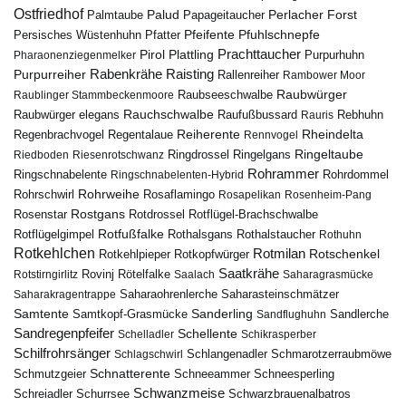
Ostfriedhof
Palud
Palmtaube
Papageitaucher
Perlacher Forst
Pfuhlschnepfe
Pfeifente
Persisches Wüstenhuhn
Pfatter
Pirol
Prachttaucher
Plattling
Purpurhuhn
Pharaonenziegenmelker
Rabenkrähe
Purpurreiher
Raisting
Rallenreiher
Rambower Moor
Raubwürger
Raubseeschwalbe
Raublinger Stammbeckenmoore
Rauchschwalbe
Raubwürger elegans
Rebhuhn
Raufußbussard
Rauris
Reiherente
Rheindelta
Regenbrachvogel
Regentalaue
Rennvogel
Ringeltaube
Ringdrossel
Ringelgans
Riedboden
Riesenrotschwanz
Rohrammer
Ringschnabelente
Ringschnabelenten-Hybrid
Rohrdommel
Rohrweihe
Rohrschwirl
Rosaflamingo
Rosapelikan
Rosenheim-Pang
Rostgans
Rotdrossel
Rosenstar
Rotflügel-Brachschwalbe
Rotfußfalke
Rothalsgans
Rothalstaucher
Rotflügelgimpel
Rothuhn
Rotkehlchen
Rotmilan
Rotschenkel
Rotkopfwürger
Rotkehlpieper
Saatkrähe
Rovinj
Rotstirngirlitz
Rötelfalke
Saalach
Saharagrasmücke
Saharasteinschmätzer
Saharakragentrappe
Saharaohrenlerche
Samtente
Sanderling
Samtkopf-Grasmücke
Sandflughuhn
Sandlerche
Sandregenpfeifer
Schellente
Schelladler
Schikrasperber
Schilfrohrsänger
Schlangenadler
Schlagschwirl
Schmarotzerraubmöwe
Schnatterente
Schmutzgeier
Schneeammer
Schneesperling
Schwanzmeise
Schwarzbrauenalbatros
Schreiadler
Schurrsee