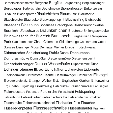
Bergfink
Berbersteinschmätzer
Bergente
Berghänfling
Berglaubsänger
Bergpieper
Bienenfresser
Beutelmeise
Bertoldsheim
Birkenzeisig
Blaumeise
Blaukehlchen
Blaumerle
Birkhuhn
Blassspötter
Bluthänfling
Blauohrelster
Blauracke
Blutspecht
Blauwangenspint
Blässhuhn
Brandseeschwalbe
Blässgans
Brandgans
Bodensee
Braunkehlchen
Brillengrasmücke
Braunkehl-Uferschwalbe
Brautente
Bruchwasserläufer
Buchfink
Buntspecht
Campeon-
Burghausen
Park
Chiemsee
Chileflamingo
Cap Formentor
Cham
Chukarhuhn
Cúber-
Diademrotschwanz
Stausee
Deininger Moos
Deininger Weiher
Dohle
Dithmarscher Speicherkoog
Donau
Donaumoos
Dorngrasmücke
Dornspötter
Dreizehenmöwe
Dreizehenspecht
Drosselrohrsänger
Dunkler Wasserläufer
Düne
Dupontlerche
Echinger Stausee
Eichelhäher
Eiderente
Eichenkofen
Eibsee
Eisvogel
Eistaucher
Eidersperrwerk
Einfarbstar
Eisente
Eissturmvogel
Englischer Garten
Entenweiher
Eisvogelbrutplatz
Eittinger Weiher
Elster
Erlenzeisig
Fahlbürzel-Steinschmätzer
Erg Chebbi
Ergolding
Fahlsegler
Feldsperling
Feldlerche
Falkenbussard
Federsee
Feldschwirl
Felsenschwalbe
Felsensteinschmätzer
Felsenhuhn
Felsenkleiber
Fischadler
Fitis
Flaucher
Fichtenkreuzschnabel
Felsentaube
Flussregenpfeifer
Flussseeschwalbe
Flussuferläufer
Franken