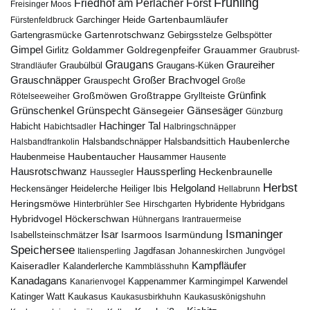
Frühling
Friedhof am Perlacher Forst
Freisinger Moos
Gartenbaumläufer
Garchinger Heide
Fürstenfeldbruck
Gartenrotschwanz
Gartengrasmücke
Gebirgsstelze
Gelbspötter
Gimpel
Goldammer
Goldregenpfeifer
Girlitz
Grauammer
Graubrust-
Graugans
Graureiher
Graubülbül
Graugans-Küken
Strandläufer
Grauschnäpper
Großer Brachvogel
Grauspecht
Große
Grünfink
Großmöwen
Großtrappe
Rötelseeweiher
Gryllteiste
Gänsesäger
Grünschenkel
Grünspecht
Gänsegeier
Günzburg
Hachinger Tal
Habicht
Habichtsadler
Halbringschnäpper
Haubenlerche
Halsbandfrankolin
Halsbandschnäpper
Halsbandsittich
Haubentaucher
Haubenmeise
Hausammer
Hausente
Hausrotschwanz
Haussperling
Heckenbraunelle
Haussegler
Herbst
Helgoland
Heidelerche
Heiliger Ibis
Heckensänger
Hellabrunn
Heringsmöwe
Hybridgans
Hinterbrühler See
Hirschgarten
Hybridente
Höckerschwan
Hybridvogel
Hühnergans
Irantrauermeise
Ismaninger
Isar
Isarmündung
Isabellsteinschmätzer
Isarmoos
Speichersee
Italiensperling
Jagdfasan
Johanneskirchen
Jungvögel
Kampfläufer
Kaiseradler
Kalanderlerche
Kammblässhuhn
Kanadagans
Karmingimpel
Karwendel
Kanarienvogel
Kappenammer
Katinger Watt
Kaukasus
Kaukasusbirkhuhn
Kaukasuskönigshuhn