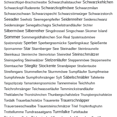
Schwarzkehlchen
Schwarzhalstaucher
Schwarzflügel-Brachschwalbe
Schwarzkopfmöwe
Schwarzmilan
Schwarzkopf-Ruderente
Schwarzschwan
Schwarzspecht
Schwarzstirnwürger
Schwarzstorch
Seeadler
Seidenreiher
Seeregenpfeifer
Seeholz
Seidenschwanz
Seidensänger
Sichelstrandläufer
Senegaltschagra
Sichler
Silbermöwe
Silberreiher
Singdrossel
Singschwan
Skomer Island
Sommer
Sommergoldhähnchen
Son Real
Spatelraubmöwe
Sperber
Sperbergrasmücke
Spießente
Spatzenplatz
Sperlingskauz
Star
Starnberger See
Steinadler
Spornammer
Steinbraunelle
Steinschmätzer
Steinkauz
Steinrötel
Steinlerche
Steinortolan
Steinwälzer
Stelzenläufer
Steinsperling
Steppenmöwe
Steppenweihe
Stieglitz
Stockente
Sterntaucher
Strandpieper
Straßentaube
Sturmmöwe
Sumpfmeise
Streifengans
Sumpfläufer
Stummellerche
Sumpfrohrsänger
Säbelschnäbler
Sylt
Tafelente
Sumpfohreule
Teichhuhn
Tannenmeise
Taigazilpzalp
Tamariskengrasmücke
Teichrohrsänger
Teichwasserläufer
Temminckstrandläufer
Theklalerche
Thunbergschafstelze
Thorshühnchen
Thungbergschafstelze
Trauerschnäpper
Tordalk
Trauerbachstelze
Trauerente
Trauerseeschwalbe
Trauersteinschmätzer
Triel
Tropfenflughuhn
Turmfalke
Trottellumme
Tundrasaatgans
Turteltaube