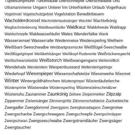
Uferschnepfe
Tüpfelsumpfhuhn
Uferschwalbe
Türkentaube
Uhu
Urlaub
Ungarn
Unterer Inn
Vogelhaus
Ultramarinmeise
Unterfranken
Vogelstation Benediktbeuern
Vogelinsel
Vogelschutzgebiet
Wacholderdrossel
Wacholderlaubsänger
Wachtel
Wachtelkönig
Waldkauz
Waldohreule
Waldrapp
Wagbachniederung
Waldbaumläufer
Wales
Wanderfalke
Waldschnepfe
Waldwasserläufer
Wank
Wasseramsel
Wasserralle
Weidenmeise
Weidensperling
Weilheim
Weißbart-Seeschwalbe
Weißbartgrasmücke
Weißflügel-Seeschwalbe
Weißflügelgimpel
Weißkehlsänger
Weißkopf-Ruderente
Weißrückenspecht
Weißstorch
Weißwangengans
Weißschwanzkiebitz
Wellensittich
Wendehals
Wespenbussard
Wendelstein
Wettersteingebirge
Wiedehopf
Wiesenpieper
Wiesenschafstelze
Wiesmet
Wiesenweihe
Winter
Wintergoldhähnchen
Wüstenläuferlerche
Wüstengimpel
Wüstenprinie
Wüstenrabe
Wüstensperling
Wüstensteinschmätzer
Zaunkönig
Zilpzalp
Zaunammer
Wüstenuhu
Zellsee
Ziegenmelker
Zippammer
Zistensänger
Zuckerteiche
Zitronengirlitz
Zitronenschafstelze
Zwergdommel
Zwergmöwe
Zwergadler
Zwerggans
Zwergkanadagans
Zwergscharbe
Zwergschneegans
Zwergschnepfe
Zwergschnäpper
Zwergstrandläufer
Zwergseeschwalbe
Zwergsäger
Zwergschwan
Zwergtaucher