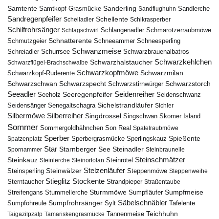
Samtente
Sanderling
Samtkopf-Grasmücke
Sandflughuhn
Sandlerche
Sandregenpfeifer
Schellente
Schelladler
Schikrasperber
Schilfrohrsänger
Schlangenadler
Schlagschwirl
Schmarotzerraubmöwe
Schnatterente
Schmutzgeier
Schneeammer
Schneesperling
Schwanzmeise
Schwarzbrauenalbatros
Schreiadler
Schurrsee
Schwarzkehlchen
Schwarzhalstaucher
Schwarzflügel-Brachschwalbe
Schwarzkopfmöwe
Schwarzmilan
Schwarzkopf-Ruderente
Schwarzschwan
Schwarzspecht
Schwarzstirnwürger
Schwarzstorch
Seeadler
Seidenreiher
Seeregenpfeifer
Seeholz
Seidenschwanz
Seidensänger
Sichelstrandläufer
Senegaltschagra
Sichler
Silbermöwe
Silberreiher
Singdrossel
Singschwan
Skomer Island
Sommer
Sommergoldhähnchen
Son Real
Spatelraubmöwe
Sperber
Sperbergrasmücke
Spießente
Spatzenplatz
Sperlingskauz
Star
Starnberger See
Steinadler
Spornammer
Steinbraunelle
Steinschmätzer
Steinkauz
Steinrötel
Steinlerche
Steinortolan
Steinwälzer
Stelzenläufer
Steinsperling
Steppenmöwe
Steppenweihe
Stieglitz
Stockente
Sterntaucher
Strandpieper
Straßentaube
Sturmmöwe
Sumpfmeise
Streifengans
Sumpfläufer
Stummellerche
Sumpfrohrsänger
Säbelschnäbler
Sylt
Tafelente
Sumpfohreule
Teichhuhn
Tannenmeise
Taigazilpzalp
Tamariskengrasmücke