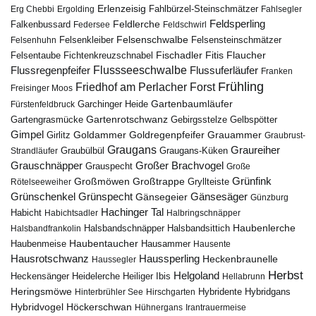
Erlenzeisig
Fahlbürzel-Steinschmätzer
Erg Chebbi
Ergolding
Fahlsegler
Feldsperling
Feldlerche
Falkenbussard
Federsee
Feldschwirl
Felsenschwalbe
Felsensteinschmätzer
Felsenhuhn
Felsenkleiber
Fischadler
Fitis
Flaucher
Fichtenkreuzschnabel
Felsentaube
Flussregenpfeifer
Flussseeschwalbe
Flussuferläufer
Franken
Frühling
Friedhof am Perlacher Forst
Freisinger Moos
Gartenbaumläufer
Garchinger Heide
Fürstenfeldbruck
Gartenrotschwanz
Gartengrasmücke
Gebirgsstelze
Gelbspötter
Gimpel
Goldammer
Goldregenpfeifer
Girlitz
Grauammer
Graubrust-
Graugans
Graureiher
Graubülbül
Graugans-Küken
Strandläufer
Grauschnäpper
Großer Brachvogel
Grauspecht
Große
Grünfink
Großmöwen
Großtrappe
Rötelseeweiher
Gryllteiste
Gänsesäger
Grünschenkel
Grünspecht
Gänsegeier
Günzburg
Hachinger Tal
Habicht
Habichtsadler
Halbringschnäpper
Haubenlerche
Halsbandfrankolin
Halsbandschnäpper
Halsbandsittich
Haubentaucher
Haubenmeise
Hausammer
Hausente
Hausrotschwanz
Haussperling
Heckenbraunelle
Haussegler
Herbst
Helgoland
Heidelerche
Heiliger Ibis
Heckensänger
Hellabrunn
Heringsmöwe
Hybridgans
Hinterbrühler See
Hirschgarten
Hybridente
Höckerschwan
Hybridvogel
Hühnergans
Irantrauermeise