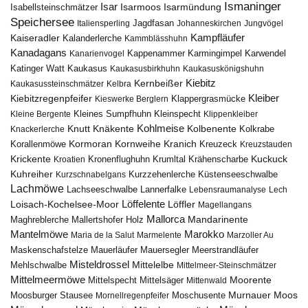
Ismaninger
Isar
Isarmündung
Isabellsteinschmätzer
Isarmoos
Speichersee
Italiensperling
Jagdfasan
Johanneskirchen
Jungvögel
Kampfläufer
Kaiseradler
Kalanderlerche
Kammblässhuhn
Kanadagans
Karmingimpel
Karwendel
Kanarienvogel
Kappenammer
Katinger Watt
Kaukasus
Kaukasusbirkhuhn
Kaukasuskönigshuhn
Kiebitz
Kernbeißer
Kaukasussteinschmätzer
Kelbra
Kiebitzregenpfeifer
Kleiber
Klappergrasmücke
Kieswerke Berglern
Kleines Sumpfhuhn
Kleinspecht
Kleine Bergente
Klippenkleiber
Kohlmeise
Knutt
Knäkente
Kolbenente
Knackerlerche
Kolkrabe
Kormoran
Kornweihe
Kranich
Kreuzeck
Korallenmöwe
Kreuzstauden
Krickente
Kuckuck
Kroatien
Kronenflughuhn
Krumltal
Krähenscharbe
Kuhreiher
Küstenseeschwalbe
Kurzschnabelgans
Kurzzehenlerche
Lachmöwe
Lannerfalke
Lachseeschwalbe
Lebensraumanalyse
Lech
Löffelente
Löffler
Loisach-Kochelsee-Moor
Magellangans
Mallorca
Mandarinente
Maghreblerche
Mallertshofer Holz
Marokko
Mantelmöwe
Maria de la Salut
Marmelente
Marzoller Au
Maskenschafstelze
Mauersegler
Mauerläufer
Meerstrandläufer
Misteldrossel
Mehlschwalbe
Mittelelbe
Mittelmeer-Steinschmätzer
Mittelmeermöwe
Mittelsäger
Moorente
Mittelspecht
Mittenwald
Murnauer Moos
Moosburger Stausee
Mornellregenpfeifer
Moschusente