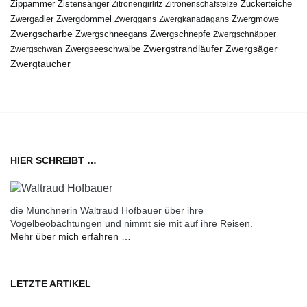
Zippammer
Zistensänger
Zuckerteiche
Zitronengirlitz
Zitronenschafstelze
Zwergdommel
Zwergmöwe
Zwergadler
Zwerggans
Zwergkanadagans
Zwergscharbe
Zwergschneegans
Zwergschnepfe
Zwergschnäpper
Zwergstrandläufer
Zwergseeschwalbe
Zwergsäger
Zwergschwan
Zwergtaucher
HIER SCHREIBT …
die Münchnerin Waltraud Hofbauer über ihre
Vogelbeobachtungen und nimmt sie mit auf ihre Reisen.
Mehr über mich erfahren …
LETZTE ARTIKEL