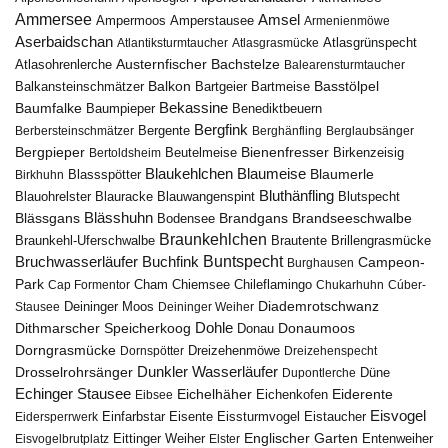
Ammersee
Amsel
Ampermoos
Amperstausee
Armenienmöwe
Aserbaidschan
Atlantiksturmtaucher
Atlasgrasmücke
Atlasgrünspecht
Austernfischer
Bachstelze
Atlasohrenlerche
Balearensturmtaucher
Balkon
Basstölpel
Balkansteinschmätzer
Bartgeier
Bartmeise
Bekassine
Baumfalke
Baumpieper
Benediktbeuern
Bergfink
Berbersteinschmätzer
Bergente
Berghänfling
Berglaubsänger
Bergpieper
Bienenfresser
Beutelmeise
Bertoldsheim
Birkenzeisig
Blaumeise
Blaukehlchen
Blaumerle
Birkhuhn
Blassspötter
Bluthänfling
Blauohrelster
Blauracke
Blutspecht
Blauwangenspint
Blässhuhn
Brandseeschwalbe
Blässgans
Brandgans
Bodensee
Braunkehlchen
Brillengrasmücke
Braunkehl-Uferschwalbe
Brautente
Bruchwasserläufer
Buchfink
Buntspecht
Campeon-
Burghausen
Park
Chiemsee
Chileflamingo
Cap Formentor
Cham
Chukarhuhn
Cúber-
Diademrotschwanz
Stausee
Deininger Moos
Deininger Weiher
Dohle
Dithmarscher Speicherkoog
Donau
Donaumoos
Dorngrasmücke
Dornspötter
Dreizehenmöwe
Dreizehenspecht
Drosselrohrsänger
Dunkler Wasserläufer
Düne
Dupontlerche
Echinger Stausee
Eichelhäher
Eiderente
Eichenkofen
Eibsee
Eisvogel
Eistaucher
Eidersperrwerk
Einfarbstar
Eisente
Eissturmvogel
Englischer Garten
Entenweiher
Eisvogelbrutplatz
Eittinger Weiher
Elster