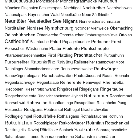
Mäusebussard
München
Mönchsgeier
Mönchsgrasmücke
Nachtreiher
Nachtigall
München Flughafen Besucherpark
Nachtschiwan
Nebelkrähe
Nationalpark Bayerischer Wald
Neue Südfriedhof
Neuntöter
Neusiedler See
Nilgans
Nonnensteinschmätzer
Nymphenburg
Norditalien
Nordsee
Nöttinger Viehweide
Oberhaching
Odinshühnchen
Ohrentaucher
Ortolan
Ohrenlerche
Orpheusgrasmücke
Ostfriedhof
Palud
Palmtaube
Papageitaucher
Perlacher Forst
Pfuhlschnepfe
Pfeifente
Persisches Wüstenhuhn
Pfatter
Pirol
Prachttaucher
Plattling
Purpurhuhn
Pharaonenziegenmelker
Rabenkrähe
Purpurreiher
Raisting
Rallenreiher
Rambower Moor
Raubwürger
Raubseeschwalbe
Raublinger Stammbeckenmoore
Rauchschwalbe
Raubwürger elegans
Rebhuhn
Raufußbussard
Rauris
Reiherente
Rheindelta
Regenbrachvogel
Regentalaue
Rennvogel
Ringeltaube
Ringdrossel
Ringelgans
Riedboden
Riesenrotschwanz
Rohrammer
Ringschnabelente
Ringschnabelenten-Hybrid
Rohrdommel
Rohrweihe
Rohrschwirl
Rosaflamingo
Rosapelikan
Rosenheim-Pang
Rostgans
Rotdrossel
Rosenstar
Rotflügel-Brachschwalbe
Rotfußfalke
Rothalsgans
Rothalstaucher
Rotflügelgimpel
Rothuhn
Rotkehlchen
Rotmilan
Rotschenkel
Rotkopfwürger
Rotkehlpieper
Saatkrähe
Rovinj
Rotstirngirlitz
Rötelfalke
Saalach
Saharagrasmücke
Saharasteinschmätzer
Saharakragentrappe
Saharaohrenlerche