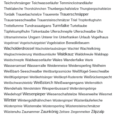
Teichrohrsänger
Teichwasserläufer
Temminckstrandläufer
Theklalerche
Thunbergschafstelze
Thorshühnchen
Thungbergschafstelze
Trauerschnäpper
Tordalk
Trauerbachstelze
Trauerente
Trauerseeschwalbe
Trauersteinschmätzer
Triel
Tropfenflughuhn
Turmfalke
Trottellumme
Tundrasaatgans
Turteltaube
Uferschnepfe
Tüpfelsumpfhuhn
Uferschwalbe
Türkentaube
Uhu
Urlaub
Ungarn
Unterer Inn
Vogelhaus
Ultramarinmeise
Unterfranken
Vogelstation Benediktbeuern
Vogelinsel
Vogelschutzgebiet
Wacholderdrossel
Wacholderlaubsänger
Wachtel
Wachtelkönig
Waldkauz
Waldohreule
Waldrapp
Wagbachniederung
Waldbaumläufer
Wales
Wanderfalke
Waldschnepfe
Waldwasserläufer
Wank
Wasseramsel
Wasserralle
Weidenmeise
Weidensperling
Weilheim
Weißbart-Seeschwalbe
Weißbartgrasmücke
Weißflügel-Seeschwalbe
Weißflügelgimpel
Weißkehlsänger
Weißkopf-Ruderente
Weißrückenspecht
Weißstorch
Weißwangengans
Weißschwanzkiebitz
Wellensittich
Wendehals
Wespenbussard
Wendelstein
Wettersteingebirge
Wiedehopf
Wiesenpieper
Wiesenschafstelze
Wiesmet
Wiesenweihe
Winter
Wintergoldhähnchen
Wüstenläuferlerche
Wüstengimpel
Wüstenprinie
Wüstenrabe
Wüstensperling
Wüstensteinschmätzer
Zaunkönig
Zilpzalp
Zaunammer
Wüstenuhu
Zellsee
Ziegenmelker