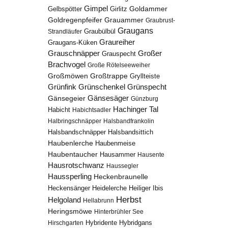
Gimpel
Goldammer
Gelbspötter
Girlitz
Goldregenpfeifer
Grauammer
Graubrust-
Graugans
Graubülbül
Strandläufer
Graureiher
Graugans-Küken
Grauschnäpper
Großer
Grauspecht
Brachvogel
Große Rötelseeweiher
Großmöwen
Großtrappe
Gryllteiste
Grünfink
Grünschenkel
Grünspecht
Gänsesäger
Gänsegeier
Günzburg
Hachinger Tal
Habicht
Habichtsadler
Halbringschnäpper
Halsbandfrankolin
Halsbandschnäpper
Halsbandsittich
Haubenlerche
Haubenmeise
Haubentaucher
Hausammer
Hausente
Hausrotschwanz
Haussegler
Haussperling
Heckenbraunelle
Heidelerche
Heiliger Ibis
Heckensänger
Herbst
Helgoland
Hellabrunn
Heringsmöwe
Hinterbrühler See
Hybridgans
Hirschgarten
Hybridente