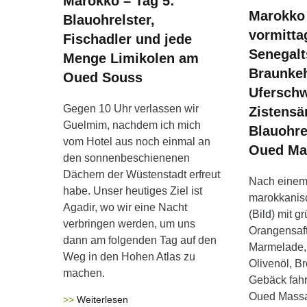
Marokko – Tag 5:
Marokko 
Blauohrelster,
vormitta
Fischadler und jede
Senegalt
Menge Limikolen am
Braunkeh
Oued Souss
Uferschw
Gegen 10 Uhr verlassen wir
Zistensä
Guelmim, nachdem ich mich
Blauohre
vom Hotel aus noch einmal an
Oued Ma
den sonnenbeschienenen
Dächern der Wüstenstadt erfreut
Nach einem
habe. Unser heutiges Ziel ist
marokkanis
Agadir, wo wir eine Nacht
(Bild) mit g
verbringen werden, um uns
Orangensaft,
dann am folgenden Tag auf den
Marmelade, 
Weg in den Hohen Atlas zu
Olivenöl, B
machen.
Gebäck fahr
Oued Mass
Weiterlesen