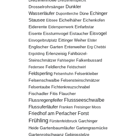
Dreizehenmöwe
Dreizehenspecht
Drosselrohrsänger
Dunkler
Echinger
Wasserläufer
Düne
Dupontlerche
Stausee
Eichelhäher
Eichenkofen
Eibsee
Eiderente
Eidersperrwerk
Einfarbstar
Eisvogel
Eistaucher
Eisente
Eissturmvogel
Eisvogelbrutplatz
Eittinger Weiher
Elster
Englischer Garten
Entenweiher
Erg Chebbi
Erlenzeisig
Fahlbürzel-
Ergolding
Steinschmätzer
Fahlsegler
Falkenbussard
Feldlerche
Federsee
Feldschwirl
Feldsperling
Felsenhuhn
Felsenkleiber
Felsenschwalbe
Felsensteinschmätzer
Fichtenkreuzschnabel
Felsentaube
Fischadler
Fitis
Flaucher
Flussregenpfeifer
Flussseeschwalbe
Flussuferläufer
Franken
Freisinger Moos
Friedhof am Perlacher Forst
Frühling
Garchinger
Fürstenfeldbruck
Gartenbaumläufer
Heide
Gartengrasmücke
Gartenrotschwanz
Gebirgsstelze