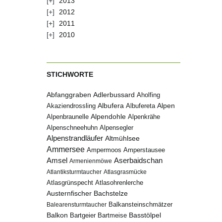
2013
2012
2011
2010
STICHWORTE
Abfanggraben
Adlerbussard
Aholfing
Albufera
Alpen
Albufereta
Akaziendrossling
Alpenbraunelle
Alpendohle
Alpenkrähe
Alpenschneehuhn
Alpensegler
Alpenstrandläufer
Altmühlsee
Ammersee
Ampermoos
Amperstausee
Amsel
Aserbaidschan
Armenienmöwe
Atlantiksturmtaucher
Atlasgrasmücke
Atlasgrünspecht
Atlasohrenlerche
Austernfischer
Bachstelze
Balkansteinschmätzer
Balearensturmtaucher
Balkon
Basstölpel
Bartgeier
Bartmeise