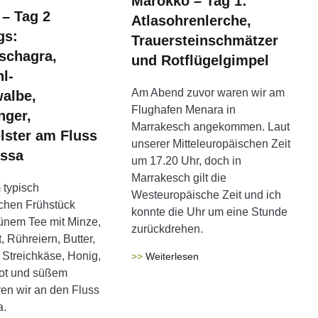
Marokko – Tag 1:
– Tag 2
Atlasohrenlerche,
gs:
Trauersteinschmätzer
schagra,
und Rotflügelgimpel
l-
Am Abend zuvor waren wir am
albe,
Flughafen Menara in
nger,
Marrakesch angekommen. Laut
lster am Fluss
unserer Mitteleuropäischen Zeit
ssa
um 17.20 Uhr, doch in
Marrakesch gilt die
 typisch
Westeuropäische Zeit und ich
chen Frühstück
konnte die Uhr um eine Stunde
rünem Tee mit Minze,
zurückdrehen.
 Rühreiern, Butter,
Streichkäse, Honig,
Weiterlesen
rot und süßem
en wir an den Fluss
a.