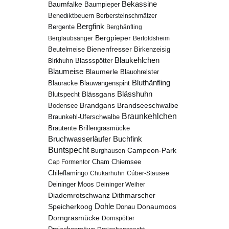
Bekassine
Baumfalke
Baumpieper
Benediktbeuern
Berbersteinschmätzer
Bergfink
Bergente
Berghänfling
Bergpieper
Berglaubsänger
Bertoldsheim
Bienenfresser
Beutelmeise
Birkenzeisig
Blaukehlchen
Birkhuhn
Blassspötter
Blaumeise
Blaumerle
Blauohrelster
Bluthänfling
Blauracke
Blauwangenspint
Blässhuhn
Blutspecht
Blässgans
Brandseeschwalbe
Brandgans
Bodensee
Braunkehlchen
Braunkehl-Uferschwalbe
Brillengrasmücke
Brautente
Bruchwasserläufer
Buchfink
Buntspecht
Campeon-Park
Burghausen
Chiemsee
Cap Formentor
Cham
Chileflamingo
Chukarhuhn
Cúber-Stausee
Deininger Moos
Deininger Weiher
Diademrotschwanz
Dithmarscher
Dohle
Speicherkoog
Donau
Donaumoos
Dorngrasmücke
Dornspötter