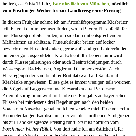
heiter), ca. 9 bis 12 Uhr,
Isar nördlich von München,
nördlich
vom Poschinger Weiher bis zur Landkreisgrenze Freising
In diesem Frühjahr nehme ich am Artenhilfsprogramm Kiesbrüter
teil. Es geht darum herauszufinden, wo in Bayern Flussuferläufer
und Flussregenpfeifer brüten, um sie dann mit entsprechenden
Maßnahmen zu schützen. Flussuferläufer brüten auf locker
bewachsenen Flusskiesbänken, gerne auf sandigen Untergründen
mit einer gut ausgebildeten Krautschicht. Ihr Lebensraum wird
durch Flussregulierungen oder auch Beeinträchtigungen durch
Wassersport, Badebetrieb, Angler und Camper zerstört. Auch
Flussregenpfeifer sind bei ihrer Brutplatzwahl auf Sand- und
Kiesbänke angewiesen. Diese gibt es immer weniger, teils weichen
die Vögel auf Baggerseen und Kiesgruben aus. Bei diesem
Artenhilfsprogramm wird im Laufe des Frühjahrs an bayerischen
Flüssen bei mindestens drei Begehungen nach den beiden
Vogelarten Ausschau gehalten. Ich entscheide mich für einen zehn
Kilometer langen Isarabschnitt, der von der nördlichen Stadtgrenze
bis zur Landkreisgrenze Freising führt. Start ist nördlich vom
Poschinger Weiher (Bild).
Von dort radle ich am östlichen Ufer
viermal die Strecke ab und begebe mich – wo es möglich ist – an