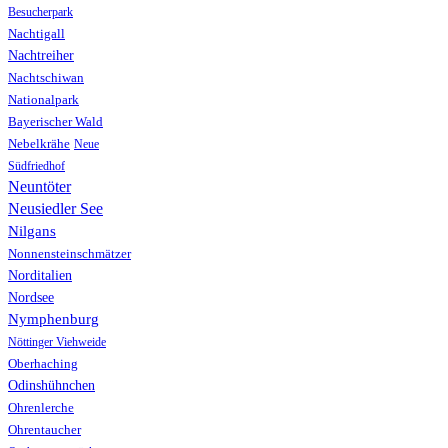
Besucherpark
Nachtigall
Nachtreiher
Nachtschiwan
Nationalpark
Bayerischer Wald
Nebelkrähe
Neue
Südfriedhof
Neuntöter
Neusiedler See
Nilgans
Nonnensteinschmätzer
Norditalien
Nordsee
Nymphenburg
Nöttinger Viehweide
Oberhaching
Odinshühnchen
Ohrenlerche
Ohrentaucher