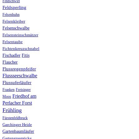
Feldschwirl
Feldsperling
Felsenhuhn
Felsenkleiber
Felsenschwalbe
Felsensteinschmätzer
Felsentaube
Fichtenkreuzschnabel
Fischadler
Fitis
Flaucher
Flussregenpfeifer
Flussseeschwalbe
Flussuferläufer
Franken
Freisinger
Friedhof am
Moos
Perlacher Forst
Frühling
Fürstenfeldbruck
Garchinger Heide
Gartenbaumläufer
Gartengrasmücke