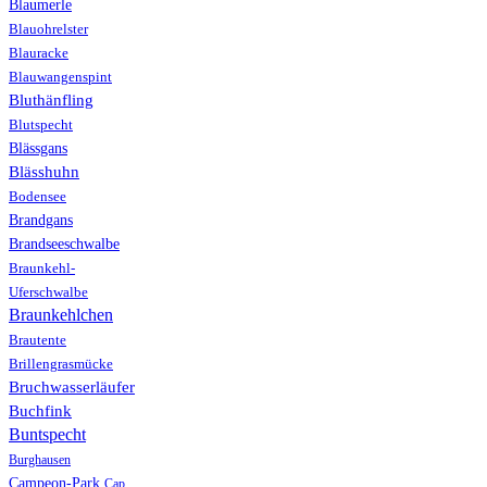
Blaumerle
Blauohrelster
Blauracke
Blauwangenspint
Bluthänfling
Blutspecht
Blässgans
Blässhuhn
Bodensee
Brandgans
Brandseeschwalbe
Braunkehl-
Uferschwalbe
Braunkehlchen
Brautente
Brillengrasmücke
Bruchwasserläufer
Buchfink
Buntspecht
Burghausen
Campeon-Park
Cap