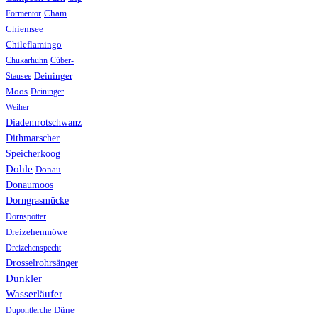
Formentor
Cham
Chiemsee
Chileflamingo
Chukarhuhn
Cúber-
Stausee
Deininger
Moos
Deininger
Weiher
Diademrotschwanz
Dithmarscher
Speicherkoog
Dohle
Donau
Donaumoos
Dorngrasmücke
Dornspötter
Dreizehenmöwe
Dreizehenspecht
Drosselrohrsänger
Dunkler
Wasserläufer
Düne
Dupontlerche