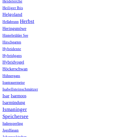
Heidelerche
Heiliger Ibis
Helgoland
Herbst
Hellabrunn
Heringsmöwe
Hinterbrühler See
Hirschgarten
Hybridente
Hybridgans
Hybridvogel
Höckerschwan
Hühnergans
Irantrauermeise
Isabellsteinschmätzer
Isar
Isarmoos
Isarmündung
Ismaninger
Speichersee
Italiensperling
Jagdfasan