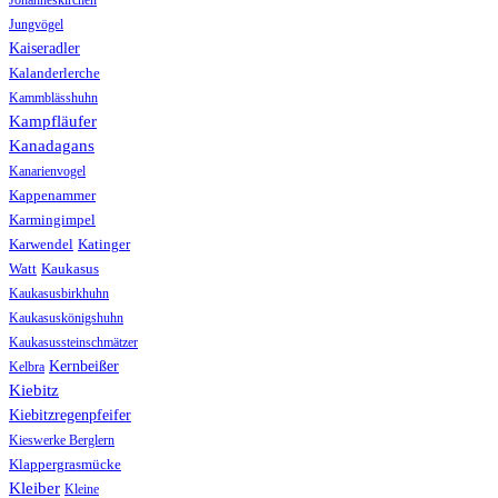
Johanneskirchen
Jungvögel
Kaiseradler
Kalanderlerche
Kammblässhuhn
Kampfläufer
Kanadagans
Kanarienvogel
Kappenammer
Karmingimpel
Karwendel
Katinger
Watt
Kaukasus
Kaukasusbirkhuhn
Kaukasuskönigshuhn
Kaukasussteinschmätzer
Kernbeißer
Kelbra
Kiebitz
Kiebitzregenpfeifer
Kieswerke Berglern
Klappergrasmücke
Kleiber
Kleine