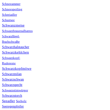
Schneeammer
Schneesperling
Schreiadler
Schurrsee
Schwanzmeise
Schwarzbrauenalbatros
Schwarzflügel-
Brachschwalbe
Schwarzhalstaucher
Schwarzkehlchen
Schwarzkopf-
Ruderente
Schwarzkopfmöwe
Schwarzmilan
Schwarzschwan
Schwarzspecht
Schwarzstirnwürger
Schwarzstorch
Seeadler
Seeholz
Seeregenpfeifer