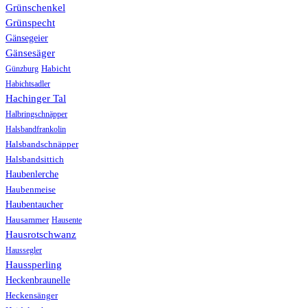
Grünschenkel
Grünspecht
Gänsegeier
Gänsesäger
Günzburg
Habicht
Habichtsadler
Hachinger Tal
Halbringschnäpper
Halsbandfrankolin
Halsbandschnäpper
Halsbandsittich
Haubenlerche
Haubenmeise
Haubentaucher
Hausammer
Hausente
Hausrotschwanz
Haussegler
Haussperling
Heckenbraunelle
Heckensänger