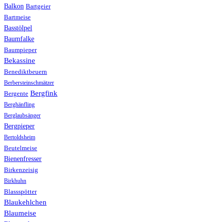
Balkon
Bartgeier
Bartmeise
Basstölpel
Baumfalke
Baumpieper
Bekassine
Benediktbeuern
Berbersteinschmätzer
Bergfink
Bergente
Berghänfling
Berglaubsänger
Bergpieper
Bertoldsheim
Beutelmeise
Bienenfresser
Birkenzeisig
Birkhuhn
Blassspötter
Blaukehlchen
Blaumeise