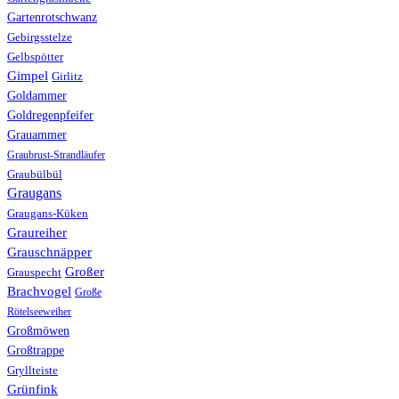
Gartenrotschwanz
Gebirgsstelze
Gelbspötter
Gimpel
Girlitz
Goldammer
Goldregenpfeifer
Grauammer
Graubrust-Strandläufer
Graubülbül
Graugans
Graugans-Küken
Graureiher
Grauschnäpper
Großer
Grauspecht
Brachvogel
Große
Rötelseeweiher
Großmöwen
Großtrappe
Gryllteiste
Grünfink