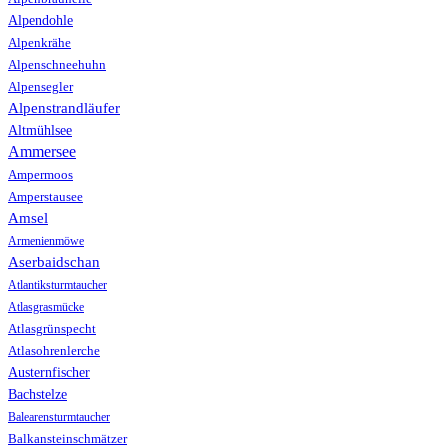
Alpendohle
Alpenkrähe
Alpenschneehuhn
Alpensegler
Alpenstrandläufer
Altmühlsee
Ammersee
Ampermoos
Amperstausee
Amsel
Armenienmöwe
Aserbaidschan
Atlantiksturmtaucher
Atlasgrasmücke
Atlasgrünspecht
Atlasohrenlerche
Austernfischer
Bachstelze
Balearensturmtaucher
Balkansteinschmätzer