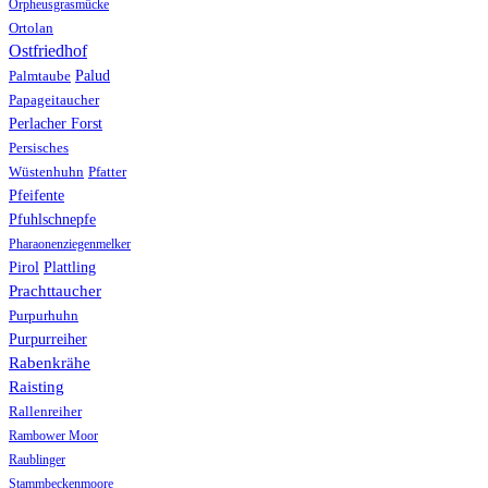
Orpheusgrasmücke
Ortolan
Ostfriedhof
Palud
Palmtaube
Papageitaucher
Perlacher Forst
Persisches
Wüstenhuhn
Pfatter
Pfeifente
Pfuhlschnepfe
Pharaonenziegenmelker
Pirol
Plattling
Prachttaucher
Purpurhuhn
Purpurreiher
Rabenkrähe
Raisting
Rallenreiher
Rambower Moor
Raublinger
Stammbeckenmoore