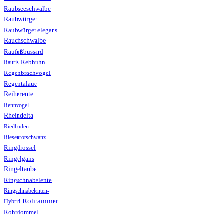
Raubseeschwalbe
Raubwürger
Raubwürger elegans
Rauchschwalbe
Raufußbussard
Rebhuhn
Rauris
Regenbrachvogel
Regentalaue
Reiherente
Rennvogel
Rheindelta
Riedboden
Riesenrotschwanz
Ringdrossel
Ringelgans
Ringeltaube
Ringschnabelente
Ringschnabelenten-
Rohrammer
Hybrid
Rohrdommel