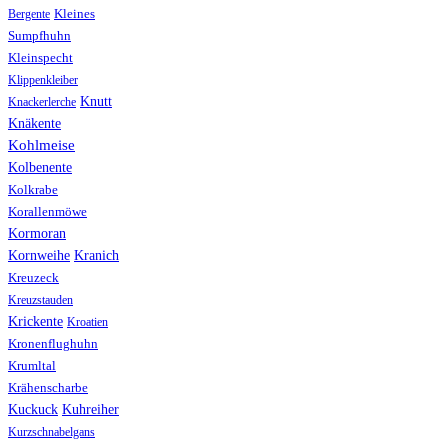
Bergente
Kleines
Sumpfhuhn
Kleinspecht
Klippenkleiber
Knutt
Knackerlerche
Knäkente
Kohlmeise
Kolbenente
Kolkrabe
Korallenmöwe
Kormoran
Kranich
Kornweihe
Kreuzeck
Kreuzstauden
Krickente
Kroatien
Kronenflughuhn
Krumltal
Krähenscharbe
Kuhreiher
Kuckuck
Kurzschnabelgans