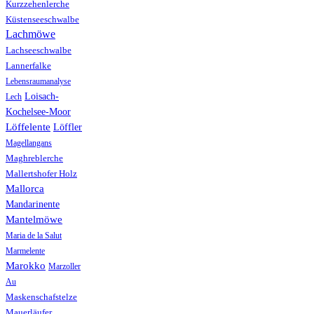
Kurzzehenlerche
Küstenseeschwalbe
Lachmöwe
Lachseeschwalbe
Lannerfalke
Lebensraumanalyse
Loisach-
Lech
Kochelsee-Moor
Löffelente
Löffler
Magellangans
Maghreblerche
Mallertshofer Holz
Mallorca
Mandarinente
Mantelmöwe
Maria de la Salut
Marmelente
Marokko
Marzoller
Au
Maskenschafstelze
Mauerläufer