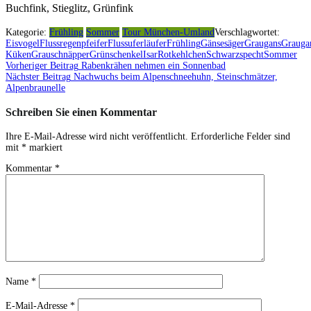
Buchfink, Stieglitz, Grünfink
Kategorie:
Frühling
Sommer
Tour München-Umland
Verschlagwortet:
Eisvogel
Flussregenpfeifer
Flussuferläufer
Frühling
Gänsesäger
Graugans
Grauga
Küken
Grauschnäpper
Grünschenkel
Isar
Rotkehlchen
Schwarzspecht
Sommer
Vorheriger Beitrag
Rabenkrähen nehmen ein Sonnenbad
Beitragsnavigation
Nächster Beitrag
Nachwuchs beim Alpenschneehuhn, Steinschmätzer,
Alpenbraunelle
Schreiben Sie einen Kommentar
Ihre E-Mail-Adresse wird nicht veröffentlicht.
Erforderliche Felder sind
mit
*
markiert
Kommentar
*
Name
*
E-Mail-Adresse
*