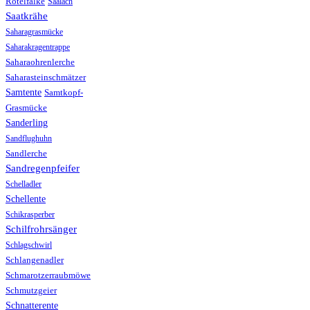
Rötelfalke
Saalach
Saatkrähe
Saharagrasmücke
Saharakragentrappe
Saharaohrenlerche
Saharasteinschmätzer
Samtente
Samtkopf-
Grasmücke
Sanderling
Sandflughuhn
Sandlerche
Sandregenpfeifer
Schelladler
Schellente
Schikrasperber
Schilfrohrsänger
Schlagschwirl
Schlangenadler
Schmarotzerraubmöwe
Schmutzgeier
Schnatterente