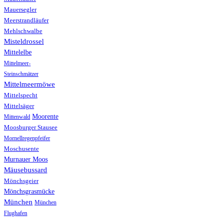
Mauersegler
Meerstrandläufer
Mehlschwalbe
Misteldrossel
Mittelelbe
Mittelmeer-
Steinschmätzer
Mittelmeermöwe
Mittelspecht
Mittelsäger
Moorente
Mittenwald
Moosburger Stausee
Mornellregenpfeifer
Moschusente
Murnauer Moos
Mäusebussard
Mönchsgeier
Mönchsgrasmücke
München
München
Flughafen