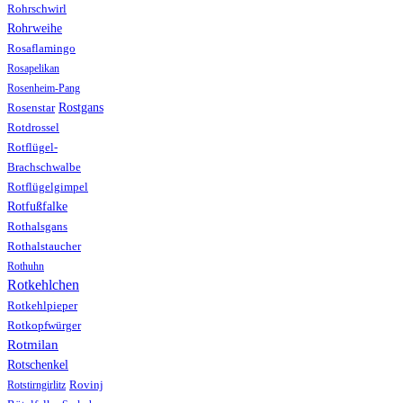
Rohrschwirl
Rohrweihe
Rosaflamingo
Rosapelikan
Rosenheim-Pang
Rostgans
Rosenstar
Rotdrossel
Rotflügel-
Brachschwalbe
Rotflügelgimpel
Rotfußfalke
Rothalsgans
Rothalstaucher
Rothuhn
Rotkehlchen
Rotkehlpieper
Rotkopfwürger
Rotmilan
Rotschenkel
Rotstirngirlitz
Rovinj