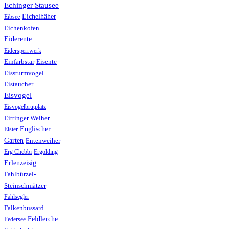
Echinger Stausee
Eichelhäher
Eibsee
Eichenkofen
Eiderente
Eidersperrwerk
Einfarbstar
Eisente
Eissturmvogel
Eistaucher
Eisvogel
Eisvogelbrutplatz
Eittinger Weiher
Englischer
Elster
Garten
Entenweiher
Erg Chebbi
Ergolding
Erlenzeisig
Fahlbürzel-
Steinschmätzer
Fahlsegler
Falkenbussard
Feldlerche
Federsee