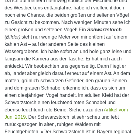
Da ich auf meinem Heimweg südlich der Fischteiche und
des Westbeckens entlangfahre, habe ich vielleicht doch
noch eine Chance, die beiden großen und seltenen Vögel
zu Gesicht zu bekommen. Nach wenigen Minuten sehe ich
einen großen und seltenen Vogel! Ein
Schwarzstorch
(Bilder)
steht nur wenige Meter von mir entfernt auf einem
kahlen Ast – auf der anderen Seite des kleinen
Wassergrabens. Ich halte sofort an und hole ganz leise und
langsam die Kamera aus der Tasche. Er hat mich auch
entdeckt. Wir beobachten uns gegenseitig. Dann fliegt er
ab, landet aber gleich darauf erneut auf einem Ast. An dem
matten, grünlich-schwarzen Gefieder, den grauen Beinen
und dem grauen Schnabel erkenne ich, dass es sich um
einen diesjährigen Vogel handelt. Im adulten Kleid hat der
Schwarzstorch einen leuchtend roten Schnabel und
ebenso leuchtend rote Beine. Siehe dazu den
Artikel vom
Juni 2019.
Der Schwarzstorch ist sehr scheu und lebt
zurückgezogen in alten, ruhigen Wäldern mit
Feuchtgebieten. »Der Schwarzstorch ist in Bayern regional