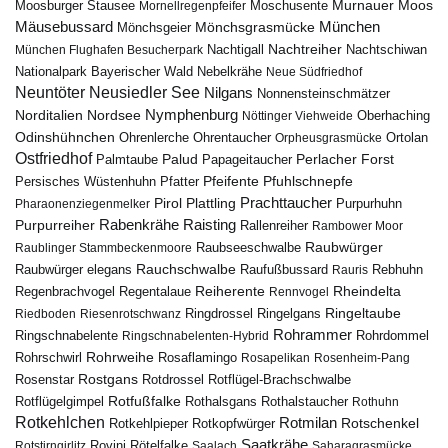
Murnauer Moos
Moosburger Stausee
Mornellregenpfeifer
Moschusente
Mäusebussard
München
Mönchsgeier
Mönchsgrasmücke
Nachtreiher
Nachtigall
München Flughafen Besucherpark
Nachtschiwan
Nebelkrähe
Nationalpark Bayerischer Wald
Neue Südfriedhof
Neuntöter
Neusiedler See
Nilgans
Nonnensteinschmätzer
Nymphenburg
Norditalien
Nordsee
Nöttinger Viehweide
Oberhaching
Odinshühnchen
Ohrentaucher
Ortolan
Ohrenlerche
Orpheusgrasmücke
Ostfriedhof
Palud
Palmtaube
Papageitaucher
Perlacher Forst
Pfuhlschnepfe
Pfeifente
Persisches Wüstenhuhn
Pfatter
Pirol
Prachttaucher
Plattling
Purpurhuhn
Pharaonenziegenmelker
Rabenkrähe
Purpurreiher
Raisting
Rallenreiher
Rambower Moor
Raubwürger
Raubseeschwalbe
Raublinger Stammbeckenmoore
Rauchschwalbe
Raubwürger elegans
Rebhuhn
Raufußbussard
Rauris
Reiherente
Rheindelta
Regenbrachvogel
Regentalaue
Rennvogel
Ringeltaube
Ringdrossel
Ringelgans
Riedboden
Riesenrotschwanz
Rohrammer
Ringschnabelente
Ringschnabelenten-Hybrid
Rohrdommel
Rohrweihe
Rohrschwirl
Rosaflamingo
Rosapelikan
Rosenheim-Pang
Rostgans
Rotdrossel
Rosenstar
Rotflügel-Brachschwalbe
Rotfußfalke
Rothalsgans
Rothalstaucher
Rotflügelgimpel
Rothuhn
Rotkehlchen
Rotmilan
Rotschenkel
Rotkopfwürger
Rotkehlpieper
Saatkrähe
Rovinj
Rotstirngirlitz
Rötelfalke
Saalach
Saharagrasmücke