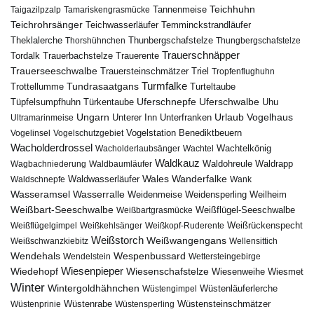
Teichhuhn
Tannenmeise
Taigazilpzalp
Tamariskengrasmücke
Teichrohrsänger
Teichwasserläufer
Temminckstrandläufer
Theklalerche
Thunbergschafstelze
Thorshühnchen
Thungbergschafstelze
Trauerschnäpper
Tordalk
Trauerbachstelze
Trauerente
Trauerseeschwalbe
Trauersteinschmätzer
Triel
Tropfenflughuhn
Turmfalke
Trottellumme
Tundrasaatgans
Turteltaube
Uferschnepfe
Tüpfelsumpfhuhn
Uferschwalbe
Türkentaube
Uhu
Urlaub
Ungarn
Unterer Inn
Vogelhaus
Ultramarinmeise
Unterfranken
Vogelstation Benediktbeuern
Vogelinsel
Vogelschutzgebiet
Wacholderdrossel
Wacholderlaubsänger
Wachtel
Wachtelkönig
Waldkauz
Waldohreule
Waldrapp
Wagbachniederung
Waldbaumläufer
Wales
Wanderfalke
Waldschnepfe
Waldwasserläufer
Wank
Wasseramsel
Wasserralle
Weidenmeise
Weidensperling
Weilheim
Weißbart-Seeschwalbe
Weißbartgrasmücke
Weißflügel-Seeschwalbe
Weißflügelgimpel
Weißkehlsänger
Weißkopf-Ruderente
Weißrückenspecht
Weißstorch
Weißwangengans
Weißschwanzkiebitz
Wellensittich
Wendehals
Wespenbussard
Wendelstein
Wettersteingebirge
Wiedehopf
Wiesenpieper
Wiesenschafstelze
Wiesmet
Wiesenweihe
Winter
Wintergoldhähnchen
Wüstenläuferlerche
Wüstengimpel
Wüstenprinie
Wüstenrabe
Wüstensperling
Wüstensteinschmätzer