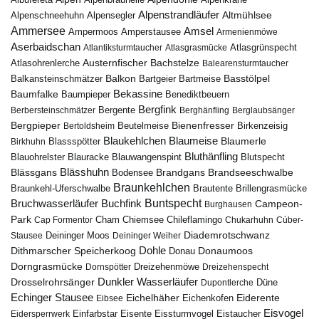
Alpenstrandläufer
Alpenschneehuhn
Alpensegler
Altmühlsee
Ammersee
Amsel
Ampermoos
Amperstausee
Armenienmöwe
Aserbaidschan
Atlantiksturmtaucher
Atlasgrasmücke
Atlasgrünspecht
Austernfischer
Bachstelze
Atlasohrenlerche
Balearensturmtaucher
Balkon
Basstölpel
Balkansteinschmätzer
Bartgeier
Bartmeise
Bekassine
Baumfalke
Baumpieper
Benediktbeuern
Bergfink
Berbersteinschmätzer
Bergente
Berghänfling
Berglaubsänger
Bergpieper
Bienenfresser
Beutelmeise
Bertoldsheim
Birkenzeisig
Blaumeise
Blaukehlchen
Blaumerle
Birkhuhn
Blassspötter
Bluthänfling
Blauohrelster
Blauracke
Blutspecht
Blauwangenspint
Blässhuhn
Brandseeschwalbe
Blässgans
Brandgans
Bodensee
Braunkehlchen
Brillengrasmücke
Braunkehl-Uferschwalbe
Brautente
Bruchwasserläufer
Buchfink
Buntspecht
Campeon-
Burghausen
Park
Chiemsee
Chileflamingo
Cap Formentor
Cham
Chukarhuhn
Cúber-
Diademrotschwanz
Stausee
Deininger Moos
Deininger Weiher
Dohle
Dithmarscher Speicherkoog
Donau
Donaumoos
Dorngrasmücke
Dornspötter
Dreizehenmöwe
Dreizehenspecht
Drosselrohrsänger
Dunkler Wasserläufer
Düne
Dupontlerche
Echinger Stausee
Eichelhäher
Eiderente
Eichenkofen
Eibsee
Eisvogel
Eistaucher
Eidersperrwerk
Einfarbstar
Eisente
Eissturmvogel