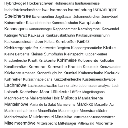
Höckerschwan
Hybridvogel
Hühnergans
Irantrauermeise
Ismaninger
Isar
Isarmündung
Isabellsteinschmätzer
Isarmoos
Speichersee
Italiensperling
Jagdfasan
Johanneskirchen
Jungvögel
Kampfläufer
Kaiseradler
Kalanderlerche
Kammblässhuhn
Kanadagans
Karmingimpel
Karwendel
Kanarienvogel
Kappenammer
Katinger Watt
Kaukasus
Kaukasusbirkhuhn
Kaukasuskönigshuhn
Kiebitz
Kernbeißer
Kaukasussteinschmätzer
Kelbra
Kiebitzregenpfeifer
Kleiber
Klappergrasmücke
Kieswerke Berglern
Kleines Sumpfhuhn
Kleinspecht
Kleine Bergente
Klippenkleiber
Kohlmeise
Knutt
Knäkente
Kolbenente
Knackerlerche
Kolkrabe
Kormoran
Kornweihe
Kranich
Kreuzeck
Korallenmöwe
Kreuzstauden
Krickente
Kuckuck
Kroatien
Kronenflughuhn
Krumltal
Krähenscharbe
Kuhreiher
Küstenseeschwalbe
Kurzschnabelgans
Kurzzehenlerche
Lachmöwe
Lannerfalke
Lachseeschwalbe
Lebensraumanalyse
Lech
Löffelente
Löffler
Loisach-Kochelsee-Moor
Magellangans
Mallorca
Mandarinente
Maghreblerche
Mallertshofer Holz
Marokko
Mantelmöwe
Maria de la Salut
Marmelente
Marzoller Au
Maskenschafstelze
Mauersegler
Mauerläufer
Meerstrandläufer
Misteldrossel
Mehlschwalbe
Mittelelbe
Mittelmeer-Steinschmätzer
Mittelmeermöwe
Mittelsäger
Moorente
Mittelspecht
Mittenwald