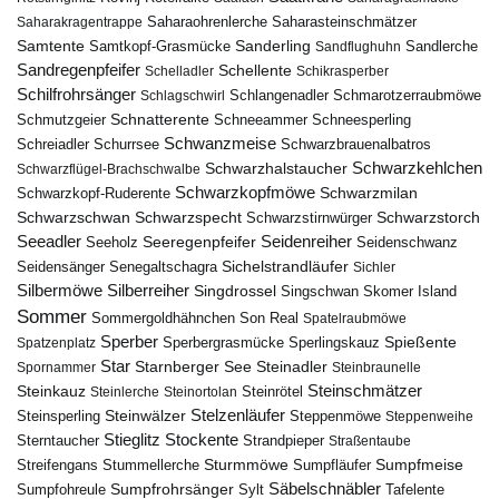
Saharasteinschmätzer
Saharakragentrappe
Saharaohrenlerche
Samtente
Sanderling
Samtkopf-Grasmücke
Sandflughuhn
Sandlerche
Sandregenpfeifer
Schellente
Schelladler
Schikrasperber
Schilfrohrsänger
Schlangenadler
Schlagschwirl
Schmarotzerraubmöwe
Schnatterente
Schmutzgeier
Schneeammer
Schneesperling
Schwanzmeise
Schwarzbrauenalbatros
Schreiadler
Schurrsee
Schwarzkehlchen
Schwarzhalstaucher
Schwarzflügel-Brachschwalbe
Schwarzkopfmöwe
Schwarzmilan
Schwarzkopf-Ruderente
Schwarzschwan
Schwarzspecht
Schwarzstirnwürger
Schwarzstorch
Seeadler
Seidenreiher
Seeregenpfeifer
Seeholz
Seidenschwanz
Seidensänger
Sichelstrandläufer
Senegaltschagra
Sichler
Silbermöwe
Silberreiher
Singdrossel
Singschwan
Skomer Island
Sommer
Sommergoldhähnchen
Son Real
Spatelraubmöwe
Sperber
Sperbergrasmücke
Spießente
Spatzenplatz
Sperlingskauz
Star
Starnberger See
Steinadler
Spornammer
Steinbraunelle
Steinschmätzer
Steinkauz
Steinrötel
Steinlerche
Steinortolan
Steinwälzer
Stelzenläufer
Steinsperling
Steppenmöwe
Steppenweihe
Stieglitz
Stockente
Sterntaucher
Strandpieper
Straßentaube
Sturmmöwe
Sumpfmeise
Streifengans
Sumpfläufer
Stummellerche
Sumpfrohrsänger
Säbelschnäbler
Sylt
Tafelente
Sumpfohreule