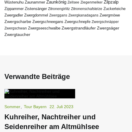
Zaunkönig
Zilpzalp
Zaunammer
Wüstenuhu
Zellsee
Ziegenmelker
Zippammer
Zistensänger
Zuckerteiche
Zitronengirlitz
Zitronenschafstelze
Zwergdommel
Zwergmöwe
Zwergadler
Zwerggans
Zwergkanadagans
Zwergscharbe
Zwergschneegans
Zwergschnepfe
Zwergschnäpper
Zwergstrandläufer
Zwergseeschwalbe
Zwergsäger
Zwergschwan
Zwergtaucher
Verwandte Beiträge
Sommer
,
Tour Bayern
22. Juli 2023
Kuhreiher, Nachtreiher und
Seidenreiher am Altmühlsee