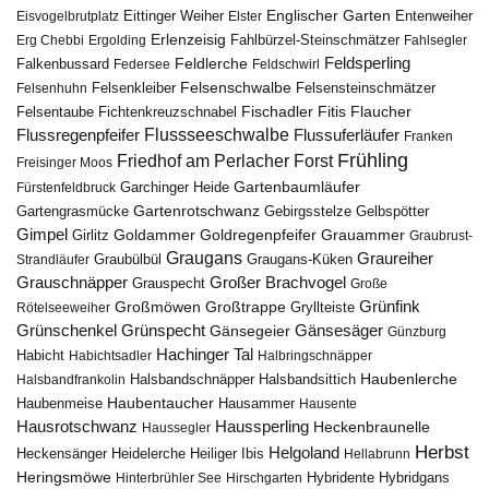
Englischer Garten
Entenweiher
Eisvogelbrutplatz
Eittinger Weiher
Elster
Erlenzeisig
Fahlbürzel-Steinschmätzer
Erg Chebbi
Ergolding
Fahlsegler
Feldsperling
Feldlerche
Falkenbussard
Federsee
Feldschwirl
Felsenschwalbe
Felsensteinschmätzer
Felsenhuhn
Felsenkleiber
Fischadler
Fitis
Flaucher
Fichtenkreuzschnabel
Felsentaube
Flussregenpfeifer
Flussseeschwalbe
Flussuferläufer
Franken
Frühling
Friedhof am Perlacher Forst
Freisinger Moos
Gartenbaumläufer
Garchinger Heide
Fürstenfeldbruck
Gartenrotschwanz
Gartengrasmücke
Gebirgsstelze
Gelbspötter
Gimpel
Goldammer
Goldregenpfeifer
Girlitz
Grauammer
Graubrust-
Graugans
Graureiher
Graubülbül
Graugans-Küken
Strandläufer
Grauschnäpper
Großer Brachvogel
Grauspecht
Große
Grünfink
Großmöwen
Großtrappe
Rötelseeweiher
Gryllteiste
Gänsesäger
Grünschenkel
Grünspecht
Gänsegeier
Günzburg
Hachinger Tal
Habicht
Habichtsadler
Halbringschnäpper
Haubenlerche
Halsbandfrankolin
Halsbandschnäpper
Halsbandsittich
Haubentaucher
Haubenmeise
Hausammer
Hausente
Hausrotschwanz
Haussperling
Heckenbraunelle
Haussegler
Herbst
Helgoland
Heidelerche
Heiliger Ibis
Heckensänger
Hellabrunn
Heringsmöwe
Hybridgans
Hinterbrühler See
Hirschgarten
Hybridente