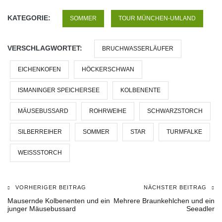
KATEGORIE:
SOMMER
TOUR MÜNCHEN-UMLAND
VERSCHLAGWORTET:
BRUCHWASSERLÄUFER
EICHENKOFEN
HÖCKERSCHWAN
ISMANINGER SPEICHERSEE
KOLBENENTE
MÄUSEBUSSARD
ROHRWEIHE
SCHWARZSTORCH
SILBERREIHER
SOMMER
STAR
TURMFALKE
WEISSSTORCH
VORHERIGER BEITRAG
NÄCHSTER BEITRAG
Beitragsnavigation
Mausernde Kolbenenten und ein
Mehrere Braunkehlchen und ein
junger Mäusebussard
Seeadler