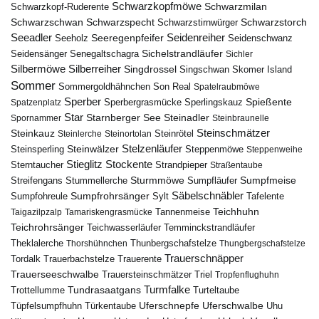
Schwarzkopfmöwe
Schwarzmilan
Schwarzkopf-Ruderente
Schwarzschwan
Schwarzspecht
Schwarzstirnwürger
Schwarzstorch
Seeadler
Seidenreiher
Seeregenpfeifer
Seeholz
Seidenschwanz
Seidensänger
Sichelstrandläufer
Senegaltschagra
Sichler
Silbermöwe
Silberreiher
Singdrossel
Singschwan
Skomer Island
Sommer
Sommergoldhähnchen
Son Real
Spatelraubmöwe
Sperber
Sperbergrasmücke
Spießente
Spatzenplatz
Sperlingskauz
Star
Starnberger See
Steinadler
Spornammer
Steinbraunelle
Steinschmätzer
Steinkauz
Steinrötel
Steinlerche
Steinortolan
Steinwälzer
Stelzenläufer
Steinsperling
Steppenmöwe
Steppenweihe
Stieglitz
Stockente
Sterntaucher
Strandpieper
Straßentaube
Sturmmöwe
Sumpfmeise
Streifengans
Sumpfläufer
Stummellerche
Sumpfrohrsänger
Säbelschnäbler
Sylt
Tafelente
Sumpfohreule
Teichhuhn
Tannenmeise
Taigazilpzalp
Tamariskengrasmücke
Teichrohrsänger
Teichwasserläufer
Temminckstrandläufer
Theklalerche
Thunbergschafstelze
Thorshühnchen
Thungbergschafstelze
Trauerschnäpper
Tordalk
Trauerbachstelze
Trauerente
Trauerseeschwalbe
Trauersteinschmätzer
Triel
Tropfenflughuhn
Turmfalke
Trottellumme
Tundrasaatgans
Turteltaube
Uferschnepfe
Tüpfelsumpfhuhn
Uferschwalbe
Türkentaube
Uhu