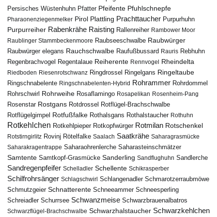
Pfuhlschnepfe
Pfeifente
Persisches Wüstenhuhn
Pfatter
Pirol
Prachttaucher
Plattling
Purpurhuhn
Pharaonenziegenmelker
Rabenkrähe
Purpurreiher
Raisting
Rallenreiher
Rambower Moor
Raubwürger
Raubseeschwalbe
Raublinger Stammbeckenmoore
Rauchschwalbe
Raubwürger elegans
Rebhuhn
Raufußbussard
Rauris
Reiherente
Rheindelta
Regenbrachvogel
Regentalaue
Rennvogel
Ringeltaube
Ringdrossel
Ringelgans
Riedboden
Riesenrotschwanz
Rohrammer
Ringschnabelente
Ringschnabelenten-Hybrid
Rohrdommel
Rohrweihe
Rohrschwirl
Rosaflamingo
Rosapelikan
Rosenheim-Pang
Rostgans
Rotdrossel
Rosenstar
Rotflügel-Brachschwalbe
Rotfußfalke
Rothalsgans
Rothalstaucher
Rotflügelgimpel
Rothuhn
Rotkehlchen
Rotmilan
Rotschenkel
Rotkopfwürger
Rotkehlpieper
Saatkrähe
Rovinj
Rotstirngirlitz
Rötelfalke
Saalach
Saharagrasmücke
Saharasteinschmätzer
Saharakragentrappe
Saharaohrenlerche
Samtente
Sanderling
Samtkopf-Grasmücke
Sandflughuhn
Sandlerche
Sandregenpfeifer
Schellente
Schelladler
Schikrasperber
Schilfrohrsänger
Schlangenadler
Schlagschwirl
Schmarotzerraubmöwe
Schnatterente
Schmutzgeier
Schneeammer
Schneesperling
Schwanzmeise
Schwarzbrauenalbatros
Schreiadler
Schurrsee
Schwarzkehlchen
Schwarzhalstaucher
Schwarzflügel-Brachschwalbe