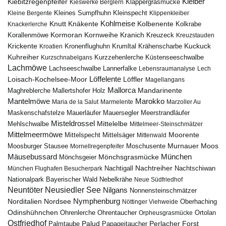
Kiebitzregenpfeifer
Kleiber
Klappergrasmücke
Kieswerke Berglern
Kleines Sumpfhuhn
Kleinspecht
Kleine Bergente
Klippenkleiber
Kohlmeise
Knutt
Knäkente
Kolbenente
Knackerlerche
Kolkrabe
Kormoran
Kornweihe
Kranich
Kreuzeck
Korallenmöwe
Kreuzstauden
Krickente
Kuckuck
Kroatien
Kronenflughuhn
Krumltal
Krähenscharbe
Kuhreiher
Küstenseeschwalbe
Kurzschnabelgans
Kurzzehenlerche
Lachmöwe
Lannerfalke
Lachseeschwalbe
Lebensraumanalyse
Lech
Löffelente
Löffler
Loisach-Kochelsee-Moor
Magellangans
Mallorca
Mandarinente
Maghreblerche
Mallertshofer Holz
Marokko
Mantelmöwe
Maria de la Salut
Marmelente
Marzoller Au
Maskenschafstelze
Mauersegler
Mauerläufer
Meerstrandläufer
Misteldrossel
Mehlschwalbe
Mittelelbe
Mittelmeer-Steinschmätzer
Mittelmeermöwe
Mittelsäger
Moorente
Mittelspecht
Mittenwald
Murnauer Moos
Moosburger Stausee
Mornellregenpfeifer
Moschusente
Mäusebussard
München
Mönchsgeier
Mönchsgrasmücke
Nachtreiher
Nachtigall
München Flughafen Besucherpark
Nachtschiwan
Nebelkrähe
Nationalpark Bayerischer Wald
Neue Südfriedhof
Neuntöter
Neusiedler See
Nilgans
Nonnensteinschmätzer
Nymphenburg
Norditalien
Nordsee
Nöttinger Viehweide
Oberhaching
Odinshühnchen
Ohrentaucher
Ortolan
Ohrenlerche
Orpheusgrasmücke
Ostfriedhof
Palud
Palmtaube
Papageitaucher
Perlacher Forst