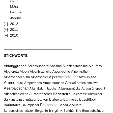
April
März
Februar
Januar
2012
2011
2010
STICHWORTE
Abfanggraben
Albufera
Adlerbussard
Aholfing
Akaziendrossling
Alpen
Albufereta
Alpenbraunelle
Alpendohle
Alpenkrähe
Alpenstrandläufer
Alpenschneehuhn
Alpensegler
Altmühlsee
Ammersee
Amsel
Ampermoos
Amperstausee
Armenienmöwe
Aserbaidschan
Atlantiksturmtaucher
Atlasgrasmücke
Atlasgrünspecht
Austernfischer
Bachstelze
Atlasohrenlerche
Balearensturmtaucher
Balkon
Basstölpel
Balkansteinschmätzer
Bartgeier
Bartmeise
Bekassine
Baumfalke
Baumpieper
Benediktbeuern
Bergfink
Berbersteinschmätzer
Bergente
Berghänfling
Berglaubsänger