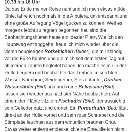
10.30 bis 16 Uhr
Da das Ende meiner Reise naht und ich mich etwas müde
fühle, fahre ich nochmals in die Albufera, um entspannt und
ohne große Aufregung Vögel gucken zu können. Weil es
morgens leicht zu regnen begonnen hat, sind die
Beobachtungshütten heute ein idealer Platz.
Wie ich den
Hauptweg entlanggehe, freue ich mich wieder über die
vielen neugierigen
Rotkehlchen
(Bilder),
die mir ständig
vor die Füße hüpfen und die mich seit dem ersten Tag auf
all meinen Touren begleitet haben. Ich mache es mir in der
Hütte bequem und beobachte das Treiben im seichten
Wasser. Kormoran, Seidenreiher, Stelzenläufer,
Dunkler
Wasserläufer
(Bild)
und auch eine
Bekassine
(Bild)
lassen sich wieder aus nächster Nähe beobachten. Auf
einem der Pfähle sitzt ein
Fischadler
(Bild),
der ausgiebig
sein Gefieder putzt und ordnet. Ein
Purpurhuhn
(Bild)
läuft
direkt an der Hütte vorbei und sein roter Schnabel und die
Stirnplatte leuchten aus dem winterlich braunen Gras.
Etwas weiter entfernt entdecke ich eine Ente, die ich nicht