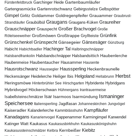
Gartenbaumläufer
Garchinger Heide
Fürstenfeldbruck
Gartenrotschwanz
Gartengrasmücke
Gebirgsstelze
Gelbspötter
Gimpel
Goldammer
Goldregenpfeifer
Girlitz
Grauammer
Graubrust-
Graugans
Graureiher
Graubülbül
Graugans-Küken
Strandläufer
Grauschnäpper
Großer Brachvogel
Grauspecht
Große
Grünfink
Großmöwen
Großtrappe
Rötelseeweiher
Gryllteiste
Gänsesäger
Grünschenkel
Grünspecht
Gänsegeier
Günzburg
Hachinger Tal
Habicht
Habichtsadler
Halbringschnäpper
Haubenlerche
Halsbandfrankolin
Halsbandschnäpper
Halsbandsittich
Haubentaucher
Haubenmeise
Hausammer
Hausente
Hausrotschwanz
Haussperling
Heckenbraunelle
Haussegler
Herbst
Helgoland
Heidelerche
Heiliger Ibis
Heckensänger
Hellabrunn
Heringsmöwe
Hybridgans
Hinterbrühler See
Hirschgarten
Hybridente
Höckerschwan
Hybridvogel
Hühnergans
Irantrauermeise
Ismaninger
Isar
Isarmündung
Isabellsteinschmätzer
Isarmoos
Speichersee
Italiensperling
Jagdfasan
Johanneskirchen
Jungvögel
Kampfläufer
Kaiseradler
Kalanderlerche
Kammblässhuhn
Kanadagans
Karmingimpel
Karwendel
Kanarienvogel
Kappenammer
Katinger Watt
Kaukasus
Kaukasusbirkhuhn
Kaukasuskönigshuhn
Kiebitz
Kernbeißer
Kaukasussteinschmätzer
Kelbra