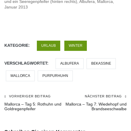
und ein Seeregenpfeifer (hinten rechts), Albufera, Mallorca,
Januar 2013
KATEGORIE:
URLAUB
WINTER
VERSCHLAGWORTET:
ALBUFERA
BEKASSINE
MALLORCA
PURPURHUHN
VORHERIGER BEITRAG
NÄCHSTER BEITRAG
Beitragsnavigation
Mallorca – Tag 5: Rothuhn und
Mallorca – Tag 7: Wiedehopf und
Goldregenpfeifer
Brandseeschwalbe