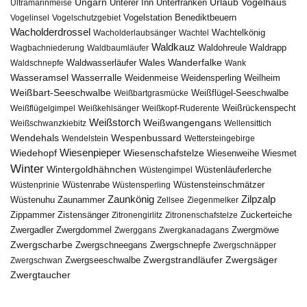
Urlaub
Ungarn
Unterer Inn
Vogelhaus
Ultramarinmeise
Unterfranken
Vogelstation Benediktbeuern
Vogelinsel
Vogelschutzgebiet
Wacholderdrossel
Wacholderlaubsänger
Wachtel
Wachtelkönig
Waldkauz
Waldohreule
Waldrapp
Wagbachniederung
Waldbaumläufer
Wales
Wanderfalke
Waldschnepfe
Waldwasserläufer
Wank
Wasseramsel
Wasserralle
Weidenmeise
Weidensperling
Weilheim
Weißbart-Seeschwalbe
Weißbartgrasmücke
Weißflügel-Seeschwalbe
Weißflügelgimpel
Weißkehlsänger
Weißkopf-Ruderente
Weißrückenspecht
Weißstorch
Weißwangengans
Weißschwanzkiebitz
Wellensittich
Wendehals
Wespenbussard
Wendelstein
Wettersteingebirge
Wiedehopf
Wiesenpieper
Wiesenschafstelze
Wiesmet
Wiesenweihe
Winter
Wintergoldhähnchen
Wüstenläuferlerche
Wüstengimpel
Wüstenprinie
Wüstenrabe
Wüstensperling
Wüstensteinschmätzer
Zaunkönig
Zilpzalp
Zaunammer
Wüstenuhu
Zellsee
Ziegenmelker
Zippammer
Zistensänger
Zuckerteiche
Zitronengirlitz
Zitronenschafstelze
Zwergdommel
Zwergmöwe
Zwergadler
Zwerggans
Zwergkanadagans
Zwergscharbe
Zwergschneegans
Zwergschnepfe
Zwergschnäpper
Zwergstrandläufer
Zwergseeschwalbe
Zwergsäger
Zwergschwan
Zwergtaucher