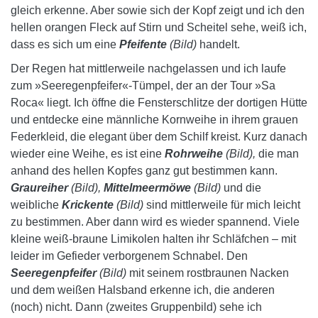
gleich erkenne. Aber sowie sich der Kopf zeigt und ich den
hellen orangen Fleck auf Stirn und Scheitel sehe, weiß ich,
dass es sich um eine
Pfeifente
(Bild)
handelt.
Der Regen hat mittlerweile nachgelassen und ich laufe
zum »Seeregenpfeifer«-Tümpel, der an der Tour »Sa
Roca« liegt. Ich öffne die Fensterschlitze der dortigen Hütte
und entdecke eine männliche Kornweihe in ihrem grauen
Federkleid, die elegant über dem Schilf kreist. Kurz danach
wieder eine Weihe, es ist eine
Rohrweihe
(Bild),
die man
anhand des hellen Kopfes ganz gut bestimmen kann.
Graureiher
(Bild),
Mittelmeermöwe
(Bild)
und die
weibliche
Krickente
(Bild)
sind mittlerweile für mich leicht
zu bestimmen. Aber dann wird es wieder spannend. Viele
kleine weiß-braune Limikolen halten ihr Schläfchen – mit
leider im Gefieder verborgenem Schnabel. Den
Seeregenpfeifer
(Bild)
mit seinem rostbraunen Nacken
und dem weißen Halsband erkenne ich, die anderen
(noch) nicht. Dann (zweites Gruppenbild) sehe ich