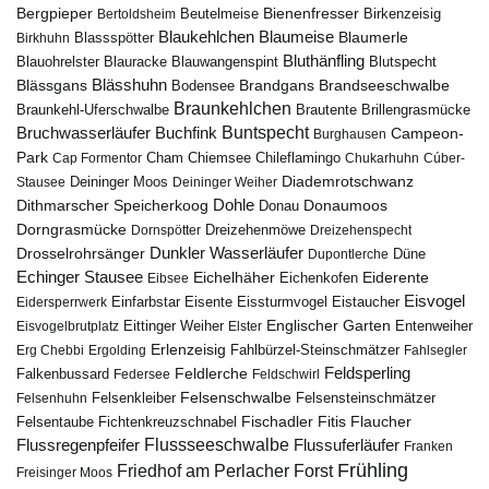
Bergpieper
Bienenfresser
Beutelmeise
Bertoldsheim
Birkenzeisig
Blaumeise
Blaukehlchen
Blaumerle
Birkhuhn
Blassspötter
Bluthänfling
Blauohrelster
Blauracke
Blutspecht
Blauwangenspint
Blässhuhn
Brandseeschwalbe
Blässgans
Brandgans
Bodensee
Braunkehlchen
Brillengrasmücke
Braunkehl-Uferschwalbe
Brautente
Bruchwasserläufer
Buchfink
Buntspecht
Campeon-
Burghausen
Park
Chiemsee
Chileflamingo
Cap Formentor
Cham
Chukarhuhn
Cúber-
Diademrotschwanz
Stausee
Deininger Moos
Deininger Weiher
Dohle
Dithmarscher Speicherkoog
Donau
Donaumoos
Dorngrasmücke
Dornspötter
Dreizehenmöwe
Dreizehenspecht
Drosselrohrsänger
Dunkler Wasserläufer
Düne
Dupontlerche
Echinger Stausee
Eichelhäher
Eiderente
Eichenkofen
Eibsee
Eisvogel
Eistaucher
Eidersperrwerk
Einfarbstar
Eisente
Eissturmvogel
Englischer Garten
Entenweiher
Eisvogelbrutplatz
Eittinger Weiher
Elster
Erlenzeisig
Fahlbürzel-Steinschmätzer
Erg Chebbi
Ergolding
Fahlsegler
Feldsperling
Feldlerche
Falkenbussard
Federsee
Feldschwirl
Felsenschwalbe
Felsensteinschmätzer
Felsenhuhn
Felsenkleiber
Fischadler
Fitis
Flaucher
Fichtenkreuzschnabel
Felsentaube
Flussregenpfeifer
Flussseeschwalbe
Flussuferläufer
Franken
Frühling
Friedhof am Perlacher Forst
Freisinger Moos