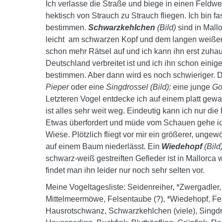
Ich verlasse die Straße und biege in einen Feldwe
hektisch von Strauch zu Strauch fliegen. Ich bin f
bestimmen.
Schwarzkehlchen
(Bild)
sind in Mallo
leicht am schwarzen Kopf und dem langen weiße
schon mehr Rätsel auf und ich kann ihn erst zuhau
Deutschland verbreitet ist und ich ihn schon eini
bestimmen. Aber dann wird es noch schwieriger. Dr
Pieper
oder eine
Singdrossel (Bild);
eine junge
Go
Letzteren Vogel entdecke ich auf einem platt gewa
ist alles sehr weit weg. Eindeutig kann ich nur d
Etwas überfordert und müde vom Schauen gehe ic
Wiese. Plötzlich fliegt vor mir ein größerer, unge
auf einem Baum niederlässt. Ein
Wiedehopf
(Bild)
schwarz-weiß gestreiften Gefieder ist in Mallorca 
findet man ihn leider nur noch sehr selten vor.
Meine Vogeltagesliste: Seidenreiher, *Zwergadler, 
Mittelmeermöwe, Felsentaube (?), *Wiedehopf, Fel
Hausrotschwanz, Schwarzkehlchen (viele), Singdro