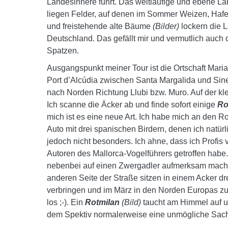
Landesinnere führt.
Das weitläufige und ebene Lan
liegen Felder, auf denen im Sommer Weizen, Hafe
und freistehende alte Bäume
(Bilder)
lockern die L
Deutschland. Das gefällt mir und vermutlich auch
Spatzen.
Ausgangspunkt meiner Tour ist die Ortschaft Maria 
Port d’Alcúdia zwischen Santa Margalida und Sin
nach Norden Richtung Llubi bzw. Muro. Auf der kle
Ich scanne die Äcker ab und finde sofort einige
Ro
mich ist es eine neue Art. Ich habe mich an den R
Auto mit drei spanischen Birdern, denen ich natürli
jedoch nicht besonders. Ich ahne, dass ich Profis v
Autoren des Mallorca-Vogelführers getroffen habe
nebenbei auf einen Zwergadler aufmerksam mache
anderen Seite der Straße sitzen in einem Acker dr
verbringen und im März in den Norden Europas zu i
los ;-). Ein
Rotmilan
(Bild)
taucht am Himmel auf un
dem Spektiv normalerweise eine unmögliche Sac