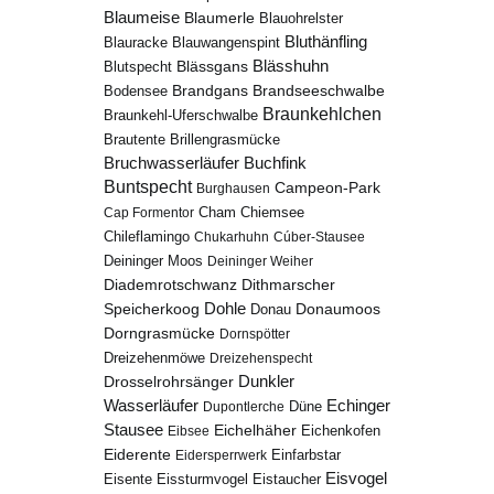
Blaumeise
Blaumerle
Blauohrelster
Bluthänfling
Blauracke
Blauwangenspint
Blässhuhn
Blutspecht
Blässgans
Brandseeschwalbe
Brandgans
Bodensee
Braunkehlchen
Braunkehl-Uferschwalbe
Brillengrasmücke
Brautente
Bruchwasserläufer
Buchfink
Buntspecht
Campeon-Park
Burghausen
Chiemsee
Cap Formentor
Cham
Chileflamingo
Chukarhuhn
Cúber-Stausee
Deininger Moos
Deininger Weiher
Diademrotschwanz
Dithmarscher
Dohle
Speicherkoog
Donau
Donaumoos
Dorngrasmücke
Dornspötter
Dreizehenmöwe
Dreizehenspecht
Drosselrohrsänger
Dunkler
Echinger
Wasserläufer
Düne
Dupontlerche
Stausee
Eichelhäher
Eichenkofen
Eibsee
Eiderente
Eidersperrwerk
Einfarbstar
Eisvogel
Eistaucher
Eisente
Eissturmvogel