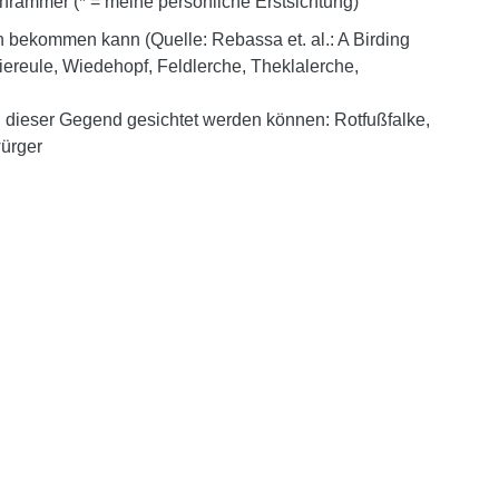
ohrammer (* = meine persönliche Erstsichtung)
n bekommen kann (Quelle: Rebassa et. al.: A Birding
leiereule, Wiedehopf, Feldlerche, Theklalerche,
in dieser Gegend gesichtet werden können: Rotfußfalke,
würger