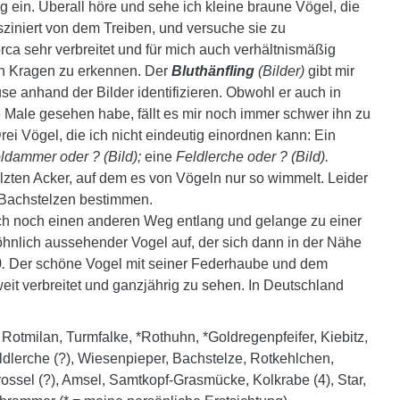
g ein. Überall höre und sehe ich kleine braune Vögel, die
asziniert von dem Treiben, und versuche sie zu
rca sehr verbreitet und für mich auch verhältnismäßig
n Kragen zu erkennen. Der
Bluthänfling
(Bilder)
gibt mir
se anhand der Bilder identifizieren. Obwohl er auch in
ge Male gesehen habe, fällt es mir noch immer schwer ihn zu
ei Vögel, die ich nicht eindeutig einordnen kann: Ein
ldammer oder ? (Bild);
eine
Feldlerche oder ? (Bild).
lzten Acker, auf dem es von Vögeln nur so wimmelt. Leider
ie Bachstelzen bestimmen.
h noch einen anderen Weg entlang und gelange zu einer
wöhnlich aussehender Vogel auf, der sich dann in der Nähe
.
Der schöne Vogel mit seiner Federhaube und dem
weit verbreitet und ganzjährig zu sehen. In Deutschland
Rotmilan, Turmfalke, *Rothuhn, *Goldregenpfeifer, Kiebitz,
dlerche (?), Wiesenpieper, Bachstelze, Rotkehlchen,
ssel (?), Amsel, Samtkopf-Grasmücke, Kolkrabe (4), Star,