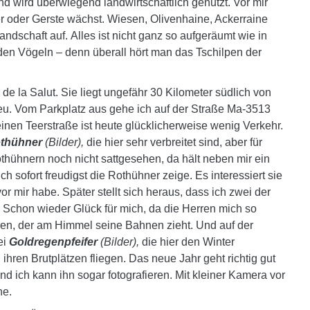
d wird überwiegend landwirtschaftlich genutzt. Vor mir
r oder Gerste wächst. Wiesen, Olivenhaine, Ackerraine
andschaft auf.
Alles ist nicht ganz so aufgeräumt wie in
 den Vögeln – denn überall hört man das Tschilpen der
de la Salut. Sie liegt ungefähr 30 Kilometer südlich von
eu. Vom Parkplatz aus gehe ich auf der Straße Ma-3513
inen Teerstraße ist heute glücklicherweise wenig Verkehr.
thühner
(Bilder),
die hier sehr verbreitet sind, aber für
othühnern noch nicht sattgesehen, da hält neben mir ein
ch sofort freudigst die Rothühner zeige. Es interessiert sie
or mir habe. Später stellt sich heraus, dass ich zwei der
. Schon wieder Glück für mich, da die Herren mich so
n, der am Himmel seine Bahnen zieht. Und auf der
ei
Goldregenpfeifer
(Bilder),
die hier den Winter
hren Brutplätzen fliegen. Das neue Jahr geht richtig gut
d ich kann ihn sogar fotografieren. Mit kleiner Kamera vor
he.