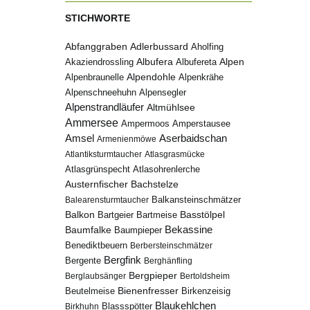
STICHWORTE
Abfanggraben
Adlerbussard
Aholfing
Albufera
Alpen
Albufereta
Akaziendrossling
Alpenbraunelle
Alpendohle
Alpenkrähe
Alpenschneehuhn
Alpensegler
Alpenstrandläufer
Altmühlsee
Ammersee
Ampermoos
Amperstausee
Amsel
Aserbaidschan
Armenienmöwe
Atlantiksturmtaucher
Atlasgrasmücke
Atlasgrünspecht
Atlasohrenlerche
Austernfischer
Bachstelze
Balkansteinschmätzer
Balearensturmtaucher
Balkon
Basstölpel
Bartgeier
Bartmeise
Bekassine
Baumfalke
Baumpieper
Benediktbeuern
Berbersteinschmätzer
Bergfink
Bergente
Berghänfling
Bergpieper
Berglaubsänger
Bertoldsheim
Bienenfresser
Beutelmeise
Birkenzeisig
Blaukehlchen
Birkhuhn
Blassspötter