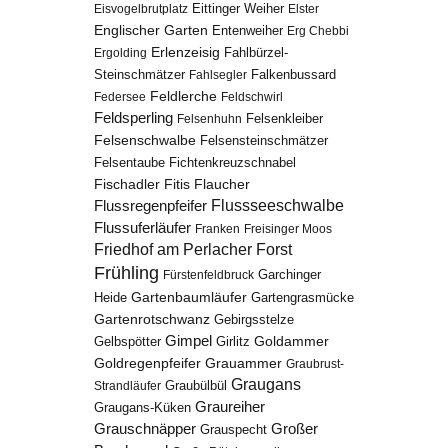
Eisvogelbrutplatz
Eittinger Weiher
Elster
Englischer Garten
Entenweiher
Erg Chebbi
Erlenzeisig
Fahlbürzel-
Ergolding
Steinschmätzer
Fahlsegler
Falkenbussard
Feldlerche
Federsee
Feldschwirl
Feldsperling
Felsenhuhn
Felsenkleiber
Felsenschwalbe
Felsensteinschmätzer
Fichtenkreuzschnabel
Felsentaube
Fischadler
Fitis
Flaucher
Flussregenpfeifer
Flussseeschwalbe
Flussuferläufer
Franken
Freisinger Moos
Friedhof am Perlacher Forst
Frühling
Garchinger
Fürstenfeldbruck
Gartenbaumläufer
Heide
Gartengrasmücke
Gartenrotschwanz
Gebirgsstelze
Gimpel
Goldammer
Gelbspötter
Girlitz
Goldregenpfeifer
Grauammer
Graubrust-
Graugans
Graubülbül
Strandläufer
Graureiher
Graugans-Küken
Grauschnäpper
Großer
Grauspecht