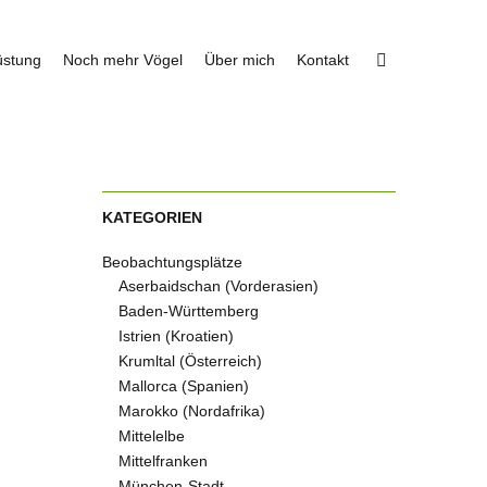
üstung
Noch mehr Vögel
Über mich
Kontakt
KATEGORIEN
Beobachtungsplätze
Aserbaidschan (Vorderasien)
Baden-Württemberg
Istrien (Kroatien)
Krumltal (Österreich)
Mallorca (Spanien)
Marokko (Nordafrika)
Mittelelbe
Mittelfranken
München-Stadt