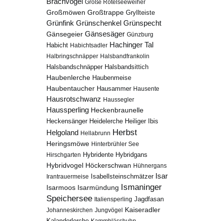
Brachvogel
Große Rötelseeweiher
Großmöwen
Großtrappe
Gryllteiste
Grünfink
Grünschenkel
Grünspecht
Gänsesäger
Gänsegeier
Günzburg
Hachinger Tal
Habicht
Habichtsadler
Halbringschnäpper
Halsbandfrankolin
Halsbandschnäpper
Halsbandsittich
Haubenlerche
Haubenmeise
Haubentaucher
Hausammer
Hausente
Hausrotschwanz
Haussegler
Haussperling
Heckenbraunelle
Heidelerche
Heiliger Ibis
Heckensänger
Herbst
Helgoland
Hellabrunn
Heringsmöwe
Hinterbrühler See
Hybridgans
Hirschgarten
Hybridente
Höckerschwan
Hybridvogel
Hühnergans
Isar
Isabellsteinschmätzer
Irantrauermeise
Ismaninger
Isarmündung
Isarmoos
Speichersee
Italiensperling
Jagdfasan
Kaiseradler
Johanneskirchen
Jungvögel