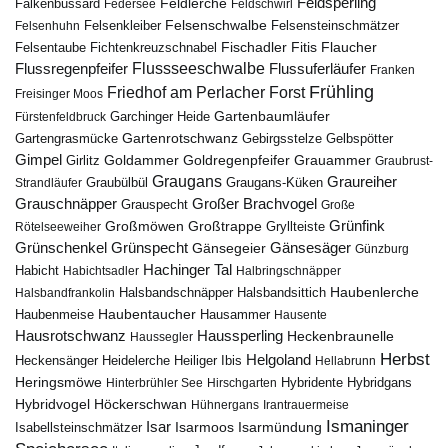
Feldsperling
Feldlerche
Falkenbussard
Federsee
Feldschwirl
Felsenschwalbe
Felsensteinschmätzer
Felsenhuhn
Felsenkleiber
Fischadler
Fitis
Flaucher
Fichtenkreuzschnabel
Felsentaube
Flussregenpfeifer
Flussseeschwalbe
Flussuferläufer
Franken
Frühling
Friedhof am Perlacher Forst
Freisinger Moos
Gartenbaumläufer
Garchinger Heide
Fürstenfeldbruck
Gartenrotschwanz
Gartengrasmücke
Gebirgsstelze
Gelbspötter
Gimpel
Goldammer
Goldregenpfeifer
Girlitz
Grauammer
Graubrust-
Graugans
Graureiher
Graubülbül
Graugans-Küken
Strandläufer
Grauschnäpper
Großer Brachvogel
Grauspecht
Große
Grünfink
Großmöwen
Großtrappe
Rötelseeweiher
Gryllteiste
Gänsesäger
Grünschenkel
Grünspecht
Gänsegeier
Günzburg
Hachinger Tal
Habicht
Habichtsadler
Halbringschnäpper
Haubenlerche
Halsbandfrankolin
Halsbandschnäpper
Halsbandsittich
Haubentaucher
Haubenmeise
Hausammer
Hausente
Hausrotschwanz
Haussperling
Heckenbraunelle
Haussegler
Herbst
Helgoland
Heidelerche
Heiliger Ibis
Heckensänger
Hellabrunn
Heringsmöwe
Hybridgans
Hinterbrühler See
Hirschgarten
Hybridente
Höckerschwan
Hybridvogel
Hühnergans
Irantrauermeise
Ismaninger
Isar
Isarmündung
Isabellsteinschmätzer
Isarmoos