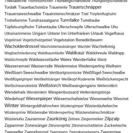
Theklalerche
Thunbergschafstelze
Thorshühnchen
Thungbergschafstelze
Trauerschnäpper
Tordalk
Trauerbachstelze
Trauerente
Trauerseeschwalbe
Trauersteinschmätzer
Triel
Tropfenflughuhn
Turmfalke
Trottellumme
Tundrasaatgans
Turteltaube
Uferschnepfe
Tüpfelsumpfhuhn
Uferschwalbe
Türkentaube
Uhu
Urlaub
Ungarn
Unterer Inn
Vogelhaus
Ultramarinmeise
Unterfranken
Vogelstation Benediktbeuern
Vogelinsel
Vogelschutzgebiet
Wacholderdrossel
Wacholderlaubsänger
Wachtel
Wachtelkönig
Waldkauz
Waldohreule
Waldrapp
Wagbachniederung
Waldbaumläufer
Wales
Wanderfalke
Waldschnepfe
Waldwasserläufer
Wank
Wasseramsel
Wasserralle
Weidenmeise
Weidensperling
Weilheim
Weißbart-Seeschwalbe
Weißbartgrasmücke
Weißflügel-Seeschwalbe
Weißflügelgimpel
Weißkehlsänger
Weißkopf-Ruderente
Weißrückenspecht
Weißstorch
Weißwangengans
Weißschwanzkiebitz
Wellensittich
Wendehals
Wespenbussard
Wendelstein
Wettersteingebirge
Wiedehopf
Wiesenpieper
Wiesenschafstelze
Wiesmet
Wiesenweihe
Winter
Wintergoldhähnchen
Wüstenläuferlerche
Wüstengimpel
Wüstenprinie
Wüstenrabe
Wüstensperling
Wüstensteinschmätzer
Zaunkönig
Zilpzalp
Zaunammer
Wüstenuhu
Zellsee
Ziegenmelker
Zippammer
Zistensänger
Zuckerteiche
Zitronengirlitz
Zitronenschafstelze
Zwergdommel
Zwergmöwe
Zwergadler
Zwerggans
Zwergkanadagans