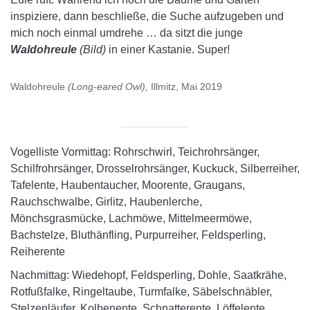
inspiziere, dann beschließe, die Suche aufzugeben und
mich noch einmal umdrehe … da sitzt die junge
Waldohreule
(Bild)
in einer Kastanie. Super!
Waldohreule
(Long-eared Owl),
Illmitz, Mai 2019
Vogelliste Vormittag: Rohrschwirl, Teichrohrsänger,
Schilfrohrsänger, Drosselrohrsänger, Kuckuck, Silberreiher,
Tafelente, Haubentaucher, Moorente, Graugans,
Rauchschwalbe, Girlitz, Haubenlerche,
Mönchsgrasmücke, Lachmöwe, Mittelmeermöwe,
Bachstelze, Bluthänfling, Purpurreiher, Feldsperling,
Reiherente
Nachmittag: Wiedehopf, Feldsperling, Dohle, Saatkrähe,
Rotfußfalke, Ringeltaube, Turmfalke, Säbelschnäbler,
Stelzenläufer, Kolbenente, Schnatterente, Löffelente,