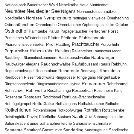
Nebelkrähe
Nationalpark Bayerischer Wald
Neue Südfriedhof
Neuntöter
Neusiedler See
Nilgans
Nonnensteinschmätzer
Nymphenburg
Norditalien
Nordsee
Nöttinger Viehweide
Oberhaching
Odinshühnchen
Ohrentaucher
Ortolan
Ohrenlerche
Orpheusgrasmücke
Ostfriedhof
Palud
Palmtaube
Papageitaucher
Perlacher Forst
Pfuhlschnepfe
Pfeifente
Persisches Wüstenhuhn
Pfatter
Pirol
Prachttaucher
Plattling
Purpurhuhn
Pharaonenziegenmelker
Rabenkrähe
Purpurreiher
Raisting
Rallenreiher
Rambower Moor
Raubwürger
Raubseeschwalbe
Raublinger Stammbeckenmoore
Rauchschwalbe
Raubwürger elegans
Rebhuhn
Raufußbussard
Rauris
Reiherente
Rheindelta
Regenbrachvogel
Regentalaue
Rennvogel
Ringeltaube
Ringdrossel
Ringelgans
Riedboden
Riesenrotschwanz
Rohrammer
Ringschnabelente
Ringschnabelenten-Hybrid
Rohrdommel
Rohrweihe
Rohrschwirl
Rosaflamingo
Rosapelikan
Rosenheim-Pang
Rostgans
Rotdrossel
Rosenstar
Rotflügel-Brachschwalbe
Rotfußfalke
Rothalsgans
Rothalstaucher
Rotflügelgimpel
Rothuhn
Rotkehlchen
Rotmilan
Rotschenkel
Rotkopfwürger
Rotkehlpieper
Saatkrähe
Rovinj
Rotstirngirlitz
Rötelfalke
Saalach
Saharagrasmücke
Saharasteinschmätzer
Saharakragentrappe
Saharaohrenlerche
Samtente
Sanderling
Samtkopf-Grasmücke
Sandflughuhn
Sandlerche