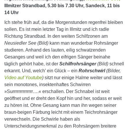
Illmitzer Strandbad, 5.30 bis 7.30 Uhr, Sandeck, 11 bis
14 Uhr
Ich stehe früh auf, da die Morgenstunden regenfrei bleiben
sollen. Es ist mein letzter Tag in Illmitz und ich radle
Richtung Strandbad. In den weiten Schilfzonen am
Neusiedler See (Bild)
kann man wunderbar Rohrsänger
studieren. Anhand des lauten, eilig schwatzenden
Gesanges und weil ich den eifrigen Sänger beinahe
täglich gehört habe, ist der
Schilfrohrsänger
(Bild)
schnell
erkannt. Und, welch’ ein Glück – ein
Rohrschwirl
(Bilder,
Video auf Youtube
)
sitzt nur einige Halme weiter und lässt
sein monotones, insektenhaftes Schwirren
»Surrrrrrrrrrrrrr….« erschallen. Der Schnabel ist weit
geöffnet und er dreht den Kopf hin und her, sodass er weit
zu hören ist. Ohne Gesang kann man ihn wegen seiner
braun-beigen Färbung leicht mit einem Teichrohrsänger
verwechseln. Die Schwirle haben als
Unterscheidungsmerkmal zu den Rohrsängern breitere