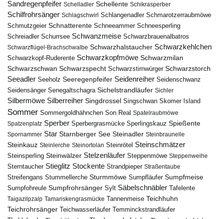
Sandregenpfeifer
Schellente
Schelladler
Schikrasperber
Schilfrohrsänger
Schlangenadler
Schlagschwirl
Schmarotzerraubmöwe
Schnatterente
Schmutzgeier
Schneeammer
Schneesperling
Schwanzmeise
Schwarzbrauenalbatros
Schreiadler
Schurrsee
Schwarzkehlchen
Schwarzhalstaucher
Schwarzflügel-Brachschwalbe
Schwarzkopfmöwe
Schwarzmilan
Schwarzkopf-Ruderente
Schwarzschwan
Schwarzspecht
Schwarzstirnwürger
Schwarzstorch
Seeadler
Seidenreiher
Seeregenpfeifer
Seeholz
Seidenschwanz
Seidensänger
Sichelstrandläufer
Senegaltschagra
Sichler
Silbermöwe
Silberreiher
Singdrossel
Singschwan
Skomer Island
Sommer
Sommergoldhähnchen
Son Real
Spatelraubmöwe
Sperber
Sperbergrasmücke
Spießente
Spatzenplatz
Sperlingskauz
Star
Starnberger See
Steinadler
Spornammer
Steinbraunelle
Steinschmätzer
Steinkauz
Steinrötel
Steinlerche
Steinortolan
Steinwälzer
Stelzenläufer
Steinsperling
Steppenmöwe
Steppenweihe
Stieglitz
Stockente
Sterntaucher
Strandpieper
Straßentaube
Sturmmöwe
Sumpfmeise
Streifengans
Sumpfläufer
Stummellerche
Sumpfrohrsänger
Säbelschnäbler
Sylt
Tafelente
Sumpfohreule
Teichhuhn
Tannenmeise
Taigazilpzalp
Tamariskengrasmücke
Teichrohrsänger
Teichwasserläufer
Temminckstrandläufer