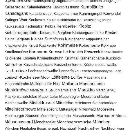
Speichersee
Italiensperling
Jagdfasan
Johanneskirchen
Jungvögel
Kampfläufer
Kaiseradler
Kalanderlerche
Kammblässhuhn
Kanadagans
Karmingimpel
Karwendel
Kanarienvogel
Kappenammer
Katinger Watt
Kaukasus
Kaukasusbirkhuhn
Kaukasuskönigshuhn
Kiebitz
Kernbeißer
Kaukasussteinschmätzer
Kelbra
Kiebitzregenpfeifer
Kleiber
Klappergrasmücke
Kieswerke Berglern
Kleines Sumpfhuhn
Kleinspecht
Kleine Bergente
Klippenkleiber
Kohlmeise
Knutt
Knäkente
Kolbenente
Knackerlerche
Kolkrabe
Kormoran
Kornweihe
Kranich
Kreuzeck
Korallenmöwe
Kreuzstauden
Krickente
Kuckuck
Kroatien
Kronenflughuhn
Krumltal
Krähenscharbe
Kuhreiher
Küstenseeschwalbe
Kurzschnabelgans
Kurzzehenlerche
Lachmöwe
Lannerfalke
Lachseeschwalbe
Lebensraumanalyse
Lech
Löffelente
Löffler
Loisach-Kochelsee-Moor
Magellangans
Mallorca
Mandarinente
Maghreblerche
Mallertshofer Holz
Marokko
Mantelmöwe
Maria de la Salut
Marmelente
Marzoller Au
Maskenschafstelze
Mauersegler
Mauerläufer
Meerstrandläufer
Misteldrossel
Mehlschwalbe
Mittelelbe
Mittelmeer-Steinschmätzer
Mittelmeermöwe
Mittelsäger
Moorente
Mittelspecht
Mittenwald
Murnauer Moos
Moosburger Stausee
Mornellregenpfeifer
Moschusente
Mäusebussard
München
Mönchsgeier
Mönchsgrasmücke
Nachtreiher
Nachtigall
München Flughafen Besucherpark
Nachtschiwan