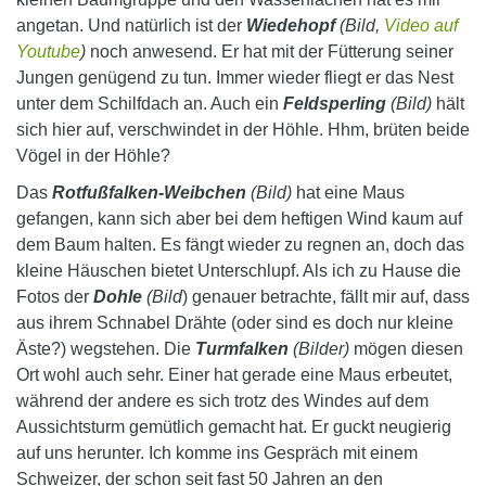
angetan. Und natürlich ist der
Wiedehopf
(Bild,
Video auf
Youtube
)
noch anwesend. Er hat mit der Fütterung seiner
Jungen genügend zu tun. Immer wieder fliegt er das Nest
unter dem Schilfdach an. Auch ein
Feldsperling
(Bild)
hält
sich hier auf, verschwindet in der Höhle. Hhm, brüten beide
Vögel in der Höhle?
Das
Rotfußfalken-Weibchen
(Bild)
hat eine Maus
gefangen, kann sich aber bei dem heftigen Wind kaum auf
dem Baum halten. Es fängt wieder zu regnen an, doch das
kleine Häuschen bietet Unterschlupf. Als ich zu Hause die
Fotos der
Dohle
(Bild
) genauer betrachte, fällt mir auf, dass
aus ihrem Schnabel Drähte (oder sind es doch nur kleine
Äste?) wegstehen. Die
Turmfalken
(Bilder)
mögen diesen
Ort wohl auch sehr. Einer hat gerade eine Maus erbeutet,
während der andere es sich trotz des Windes auf dem
Aussichtsturm gemütlich gemacht hat. Er guckt neugierig
auf uns herunter. Ich komme ins Gespräch mit einem
Schweizer, der schon seit fast 50 Jahren an den