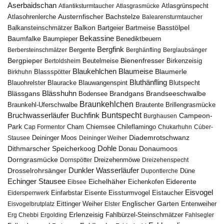
Aserbaidschan
Atlantiksturmtaucher
Atlasgrasmücke
Atlasgrünspecht
Austernfischer
Bachstelze
Atlasohrenlerche
Balearensturmtaucher
Balkon
Basstölpel
Balkansteinschmätzer
Bartgeier
Bartmeise
Bekassine
Baumfalke
Baumpieper
Benediktbeuern
Bergfink
Berbersteinschmätzer
Bergente
Berghänfling
Berglaubsänger
Bergpieper
Bienenfresser
Beutelmeise
Bertoldsheim
Birkenzeisig
Blaumeise
Blaukehlchen
Blaumerle
Birkhuhn
Blassspötter
Bluthänfling
Blauohrelster
Blauracke
Blutspecht
Blauwangenspint
Blässhuhn
Brandseeschwalbe
Blässgans
Brandgans
Bodensee
Braunkehlchen
Brillengrasmücke
Braunkehl-Uferschwalbe
Brautente
Bruchwasserläufer
Buchfink
Buntspecht
Campeon-
Burghausen
Park
Chiemsee
Chileflamingo
Cap Formentor
Cham
Chukarhuhn
Cúber-
Diademrotschwanz
Stausee
Deininger Moos
Deininger Weiher
Dohle
Dithmarscher Speicherkoog
Donau
Donaumoos
Dorngrasmücke
Dornspötter
Dreizehenmöwe
Dreizehenspecht
Drosselrohrsänger
Dunkler Wasserläufer
Düne
Dupontlerche
Echinger Stausee
Eichelhäher
Eiderente
Eichenkofen
Eibsee
Eisvogel
Eistaucher
Eidersperrwerk
Einfarbstar
Eisente
Eissturmvogel
Englischer Garten
Entenweiher
Eisvogelbrutplatz
Eittinger Weiher
Elster
Erlenzeisig
Fahlbürzel-Steinschmätzer
Erg Chebbi
Ergolding
Fahlsegler