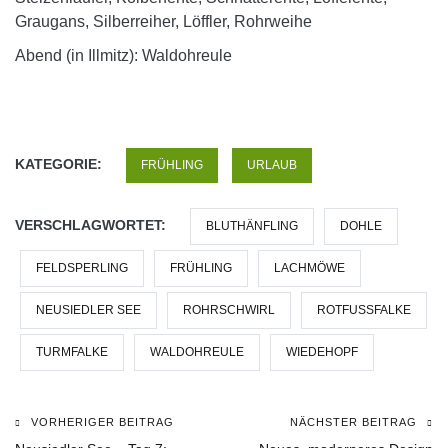
Graugans, Silberreiher, Löffler, Rohrweihe
Abend (in Illmitz): Waldohreule
KATEGORIE:
FRÜHLING
URLAUB
VERSCHLAGWORTET:
BLUTHÄNFLING
DOHLE
FELDSPERLING
FRÜHLING
LACHMÖWE
NEUSIEDLER SEE
ROHRSCHWIRL
ROTFUSSFALKE
TURMFALKE
WALDOHREULE
WIEDEHOPF
VORHERIGER BEITRAG
NÄCHSTER BEITRAG
Beitragsnavigation