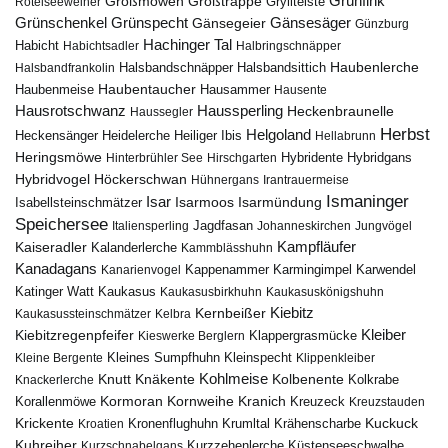
Grünfink
Großmöwen
Großtrappe
Rötelseeweiher
Gryllteiste
Gänsesäger
Grünschenkel
Grünspecht
Gänsegeier
Günzburg
Hachinger Tal
Habicht
Habichtsadler
Halbringschnäpper
Haubenlerche
Halsbandfrankolin
Halsbandschnäpper
Halsbandsittich
Haubentaucher
Haubenmeise
Hausammer
Hausente
Hausrotschwanz
Haussperling
Heckenbraunelle
Haussegler
Herbst
Helgoland
Heidelerche
Heiliger Ibis
Heckensänger
Hellabrunn
Heringsmöwe
Hybridgans
Hinterbrühler See
Hirschgarten
Hybridente
Höckerschwan
Hybridvogel
Hühnergans
Irantrauermeise
Ismaninger
Isar
Isarmündung
Isabellsteinschmätzer
Isarmoos
Speichersee
Italiensperling
Jagdfasan
Johanneskirchen
Jungvögel
Kampfläufer
Kaiseradler
Kalanderlerche
Kammblässhuhn
Kanadagans
Karmingimpel
Karwendel
Kanarienvogel
Kappenammer
Katinger Watt
Kaukasus
Kaukasusbirkhuhn
Kaukasuskönigshuhn
Kiebitz
Kernbeißer
Kaukasussteinschmätzer
Kelbra
Kiebitzregenpfeifer
Kleiber
Klappergrasmücke
Kieswerke Berglern
Kleines Sumpfhuhn
Kleinspecht
Kleine Bergente
Klippenkleiber
Kohlmeise
Knutt
Knäkente
Kolbenente
Knackerlerche
Kolkrabe
Kormoran
Kornweihe
Kranich
Kreuzeck
Korallenmöwe
Kreuzstauden
Krickente
Kuckuck
Kroatien
Kronenflughuhn
Krumltal
Krähenscharbe
Kuhreiher
Küstenseeschwalbe
Kurzschnabelgans
Kurzzehenlerche