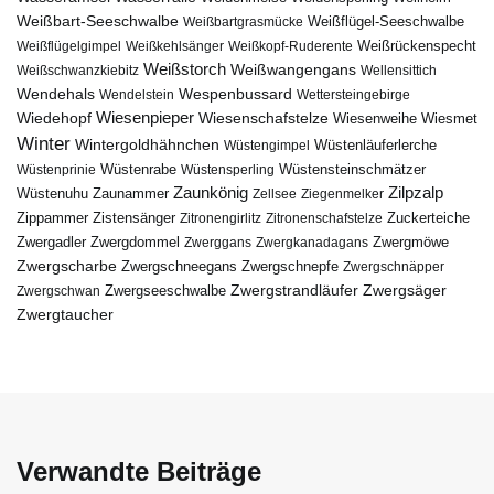
Weißbart-Seeschwalbe
Weißbartgrasmücke
Weißflügel-Seeschwalbe
Weißflügelgimpel
Weißkehlsänger
Weißkopf-Ruderente
Weißrückenspecht
Weißstorch
Weißwangengans
Weißschwanzkiebitz
Wellensittich
Wendehals
Wespenbussard
Wendelstein
Wettersteingebirge
Wiedehopf
Wiesenpieper
Wiesenschafstelze
Wiesmet
Wiesenweihe
Winter
Wintergoldhähnchen
Wüstenläuferlerche
Wüstengimpel
Wüstenprinie
Wüstenrabe
Wüstensperling
Wüstensteinschmätzer
Zaunkönig
Zilpzalp
Zaunammer
Wüstenuhu
Zellsee
Ziegenmelker
Zippammer
Zistensänger
Zuckerteiche
Zitronengirlitz
Zitronenschafstelze
Zwergdommel
Zwergmöwe
Zwergadler
Zwerggans
Zwergkanadagans
Zwergscharbe
Zwergschneegans
Zwergschnepfe
Zwergschnäpper
Zwergstrandläufer
Zwergseeschwalbe
Zwergsäger
Zwergschwan
Zwergtaucher
Verwandte Beiträge