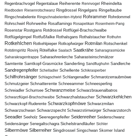
Reiherente
Rheindelta
Regenbrachvogel
Regentalaue
Rennvogel
Ringeltaube
Ringdrossel
Ringelgans
Riedboden
Riesenrotschwanz
Rohrammer
Ringschnabelente
Ringschnabelenten-Hybrid
Rohrdommel
Rohrweihe
Rohrschwirl
Rosaflamingo
Rosapelikan
Rosenheim-Pang
Rostgans
Rotdrossel
Rosenstar
Rotflügel-Brachschwalbe
Rotfußfalke
Rothalsgans
Rothalstaucher
Rotflügelgimpel
Rothuhn
Rotkehlchen
Rotmilan
Rotschenkel
Rotkopfwürger
Rotkehlpieper
Saatkrähe
Rovinj
Rotstirngirlitz
Rötelfalke
Saalach
Saharagrasmücke
Saharasteinschmätzer
Saharakragentrappe
Saharaohrenlerche
Samtente
Sanderling
Samtkopf-Grasmücke
Sandflughuhn
Sandlerche
Sandregenpfeifer
Schellente
Schelladler
Schikrasperber
Schilfrohrsänger
Schlangenadler
Schlagschwirl
Schmarotzerraubmöwe
Schnatterente
Schmutzgeier
Schneeammer
Schneesperling
Schwanzmeise
Schwarzbrauenalbatros
Schreiadler
Schurrsee
Schwarzkehlchen
Schwarzhalstaucher
Schwarzflügel-Brachschwalbe
Schwarzkopfmöwe
Schwarzmilan
Schwarzkopf-Ruderente
Schwarzschwan
Schwarzspecht
Schwarzstirnwürger
Schwarzstorch
Seeadler
Seidenreiher
Seeregenpfeifer
Seeholz
Seidenschwanz
Seidensänger
Sichelstrandläufer
Senegaltschagra
Sichler
Silbermöwe
Silberreiher
Singdrossel
Singschwan
Skomer Island