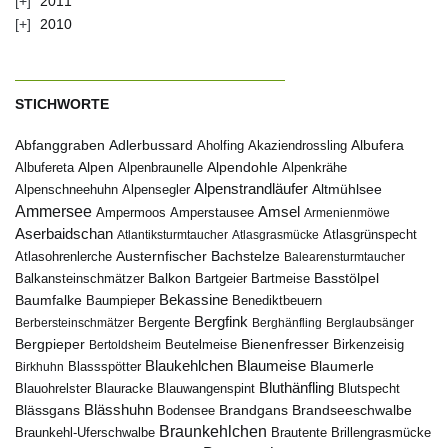
2011
2010
STICHWORTE
Abfanggraben
Albufera
Adlerbussard
Aholfing
Akaziendrossling
Alpen
Albufereta
Alpenbraunelle
Alpendohle
Alpenkrähe
Alpenstrandläufer
Alpenschneehuhn
Alpensegler
Altmühlsee
Ammersee
Amsel
Ampermoos
Amperstausee
Armenienmöwe
Aserbaidschan
Atlantiksturmtaucher
Atlasgrasmücke
Atlasgrünspecht
Austernfischer
Bachstelze
Atlasohrenlerche
Balearensturmtaucher
Balkon
Basstölpel
Balkansteinschmätzer
Bartgeier
Bartmeise
Bekassine
Baumfalke
Baumpieper
Benediktbeuern
Bergfink
Berbersteinschmätzer
Bergente
Berghänfling
Berglaubsänger
Bergpieper
Bienenfresser
Beutelmeise
Bertoldsheim
Birkenzeisig
Blaumeise
Blaukehlchen
Blaumerle
Birkhuhn
Blassspötter
Bluthänfling
Blauohrelster
Blauracke
Blutspecht
Blauwangenspint
Blässhuhn
Brandseeschwalbe
Blässgans
Brandgans
Bodensee
Braunkehlchen
Brillengrasmücke
Braunkehl-Uferschwalbe
Brautente