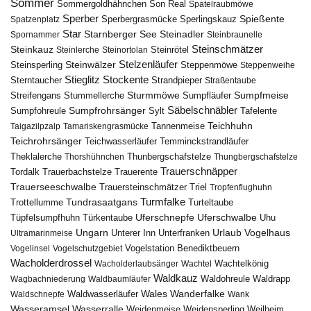
Sommer
Sommergoldhähnchen
Son Real
Spatelraubmöwe
Sperber
Sperbergrasmücke
Spießente
Spatzenplatz
Sperlingskauz
Star
Starnberger See
Steinadler
Spornammer
Steinbraunelle
Steinschmätzer
Steinkauz
Steinrötel
Steinlerche
Steinortolan
Steinwälzer
Stelzenläufer
Steinsperling
Steppenmöwe
Steppenweihe
Stieglitz
Stockente
Sterntaucher
Strandpieper
Straßentaube
Sturmmöwe
Sumpfmeise
Streifengans
Sumpfläufer
Stummellerche
Sumpfrohrsänger
Säbelschnäbler
Sylt
Tafelente
Sumpfohreule
Teichhuhn
Tannenmeise
Taigazilpzalp
Tamariskengrasmücke
Teichrohrsänger
Teichwasserläufer
Temminckstrandläufer
Theklalerche
Thunbergschafstelze
Thorshühnchen
Thungbergschafstelze
Trauerschnäpper
Tordalk
Trauerbachstelze
Trauerente
Trauerseeschwalbe
Trauersteinschmätzer
Triel
Tropfenflughuhn
Turmfalke
Trottellumme
Tundrasaatgans
Turteltaube
Uferschnepfe
Tüpfelsumpfhuhn
Uferschwalbe
Türkentaube
Uhu
Urlaub
Ungarn
Unterer Inn
Vogelhaus
Ultramarinmeise
Unterfranken
Vogelstation Benediktbeuern
Vogelinsel
Vogelschutzgebiet
Wacholderdrossel
Wacholderlaubsänger
Wachtel
Wachtelkönig
Waldkauz
Waldohreule
Waldrapp
Wagbachniederung
Waldbaumläufer
Wales
Wanderfalke
Waldschnepfe
Waldwasserläufer
Wank
Wasseramsel
Wasserralle
Weidenmeise
Weidensperling
Weilheim