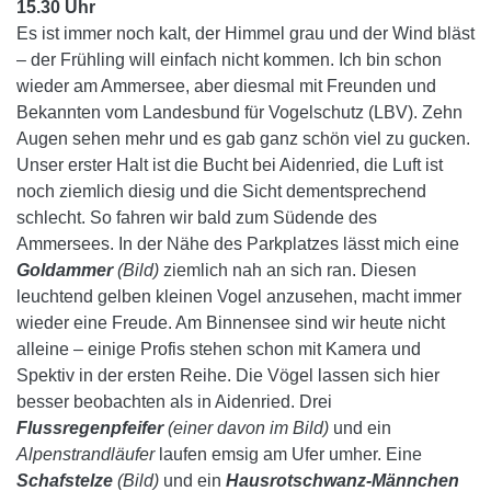
15.30 Uhr
Es ist immer noch kalt, der Himmel grau und der Wind bläst
– der Frühling will einfach nicht kommen. Ich bin schon
wieder am Ammersee, aber diesmal mit Freunden und
Bekannten vom Landesbund für Vogelschutz (LBV). Zehn
Augen sehen mehr und es gab ganz schön viel zu gucken.
Unser erster Halt ist die Bucht bei Aidenried, die Luft ist
noch ziemlich diesig und die Sicht dementsprechend
schlecht. So fahren wir bald zum Südende des
Ammersees. In der Nähe des Parkplatzes lässt mich eine
Goldammer
(Bild)
ziemlich nah an sich ran. Diesen
leuchtend gelben kleinen Vogel anzusehen, macht immer
wieder eine Freude. Am Binnensee sind wir heute nicht
alleine – einige Profis stehen schon mit Kamera und
Spektiv in der ersten Reihe. Die Vögel lassen sich hier
besser beobachten als in Aidenried. Drei
Flussregenpfeifer
(einer davon im Bild)
und ein
Alpenstrandläufer
laufen emsig am Ufer umher. Eine
Schafstelze
(Bild)
und ein
Hausrotschwanz-Männchen