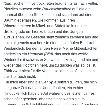
(Bild)
suchen im vertrockneten braunen Gras nach Futter.
Plötzlich tauchen zehn
Rauchschwalben
auf, die ein
paarmal über den See kreisen und sich dann auf einem
Baum niederlassen. Sie kommen aus ihren
Winterquartieren in Mittel- und Südafrika in unsere
Breitengrade um hier zu brüten und ihre Jungen
aufzuziehen. Ihr Gefieder sieht ziemlich zersaust aus und
auch allgemein machen sie einen erschöpfen Eindruck.
Verständlich, bei der langen Reise. Meine Mitbeobachter
entdecken ein
Hermelin (Bild),
das noch das weiße
Winterfell mit schwarzer Schwanzspitze trägt und hin und
wieder das Köpfchen hebt, um zu gucken was so los ist.
Zählt zwar nicht für die Vogelliste, aber so oft sieht man
das Tier auch nicht.
Für mich aber sind die vier
Spießenten
(Bilder),
die sich
die ganze Zeit nah am Ufer aufhalten, ein echter
Hingucker. Ich habe die Art während des letzten Jahres
schon öfter gesehen, aber meistens waren sie im
braungrauen Schlichtkleid oder sehr weit weg. Aber heute