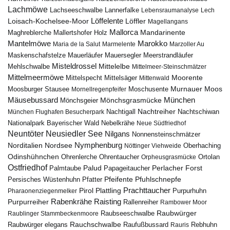
Lachmöwe
Lannerfalke
Lachseeschwalbe
Lebensraumanalyse
Lech
Löffelente
Löffler
Loisach-Kochelsee-Moor
Magellangans
Mallorca
Mandarinente
Maghreblerche
Mallertshofer Holz
Marokko
Mantelmöwe
Maria de la Salut
Marmelente
Marzoller Au
Maskenschafstelze
Mauersegler
Mauerläufer
Meerstrandläufer
Misteldrossel
Mehlschwalbe
Mittelelbe
Mittelmeer-Steinschmätzer
Mittelmeermöwe
Mittelsäger
Moorente
Mittelspecht
Mittenwald
Murnauer Moos
Moosburger Stausee
Mornellregenpfeifer
Moschusente
Mäusebussard
München
Mönchsgeier
Mönchsgrasmücke
Nachtreiher
Nachtigall
München Flughafen Besucherpark
Nachtschiwan
Nebelkrähe
Nationalpark Bayerischer Wald
Neue Südfriedhof
Neuntöter
Neusiedler See
Nilgans
Nonnensteinschmätzer
Nymphenburg
Norditalien
Nordsee
Nöttinger Viehweide
Oberhaching
Odinshühnchen
Ohrentaucher
Ortolan
Ohrenlerche
Orpheusgrasmücke
Ostfriedhof
Palud
Palmtaube
Papageitaucher
Perlacher Forst
Pfuhlschnepfe
Pfeifente
Persisches Wüstenhuhn
Pfatter
Pirol
Prachttaucher
Plattling
Purpurhuhn
Pharaonenziegenmelker
Rabenkrähe
Purpurreiher
Raisting
Rallenreiher
Rambower Moor
Raubwürger
Raubseeschwalbe
Raublinger Stammbeckenmoore
Rauchschwalbe
Raubwürger elegans
Rebhuhn
Raufußbussard
Rauris