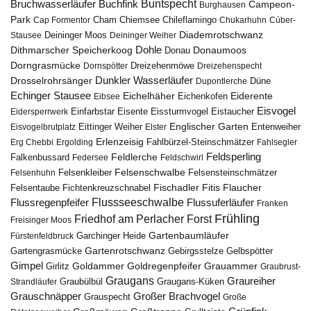
Bruchwasserläufer
Buchfink
Buntspecht
Campeon-
Burghausen
Park
Chiemsee
Chileflamingo
Cap Formentor
Cham
Chukarhuhn
Cúber-
Diademrotschwanz
Stausee
Deininger Moos
Deininger Weiher
Dohle
Dithmarscher Speicherkoog
Donau
Donaumoos
Dorngrasmücke
Dornspötter
Dreizehenmöwe
Dreizehenspecht
Drosselrohrsänger
Dunkler Wasserläufer
Düne
Dupontlerche
Echinger Stausee
Eichelhäher
Eiderente
Eichenkofen
Eibsee
Eisvogel
Eistaucher
Eidersperrwerk
Einfarbstar
Eisente
Eissturmvogel
Englischer Garten
Entenweiher
Eisvogelbrutplatz
Eittinger Weiher
Elster
Erlenzeisig
Fahlbürzel-Steinschmätzer
Erg Chebbi
Ergolding
Fahlsegler
Feldsperling
Feldlerche
Falkenbussard
Federsee
Feldschwirl
Felsenschwalbe
Felsensteinschmätzer
Felsenhuhn
Felsenkleiber
Fischadler
Fitis
Flaucher
Fichtenkreuzschnabel
Felsentaube
Flussregenpfeifer
Flussseeschwalbe
Flussuferläufer
Franken
Frühling
Friedhof am Perlacher Forst
Freisinger Moos
Gartenbaumläufer
Garchinger Heide
Fürstenfeldbruck
Gartenrotschwanz
Gartengrasmücke
Gebirgsstelze
Gelbspötter
Gimpel
Goldammer
Goldregenpfeifer
Girlitz
Grauammer
Graubrust-
Graugans
Graureiher
Graubülbül
Graugans-Küken
Strandläufer
Grauschnäpper
Großer Brachvogel
Grauspecht
Große