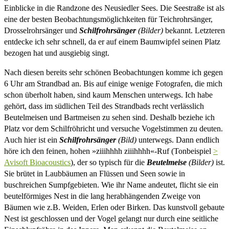
Einblicke in die Randzone des Neusiedler Sees. Die Seestraße ist als
eine der besten Beobachtungsmöglichkeiten für Teichrohrsänger,
Drosselrohrsänger und
Schilfrohrsänger
(Bilder)
bekannt. Letzteren
entdecke ich sehr schnell, da er auf einem Baumwipfel seinen Platz
bezogen hat und ausgiebig singt.
Nach diesen bereits sehr schönen Beobachtungen komme ich gegen
6 Uhr am Strandbad an. Bis auf einige wenige Fotografen, die mich
schon überholt haben, sind kaum Menschen unterwegs. Ich habe
gehört, dass im südlichen Teil des Strandbads recht verlässlich
Beutelmeisen und Bartmeisen zu sehen sind. Deshalb beziehe ich
Platz vor dem Schilfröhricht und versuche Vogelstimmen zu deuten.
Auch hier ist ein
Schilfrohrsänger
(Bild)
unterwegs. Dann endlich
höre ich den feinen, hohen »ziiihhhh ziiihhhh«-Ruf (Tonbeispiel
>
Avisoft Bioacoustics
), der so typisch für die
Beutelmeise
(Bilder)
ist.
Sie brütet in Laubbäumen an Flüssen und Seen sowie in
buschreichen Sumpfgebieten. Wie ihr Name andeutet, flicht sie ein
beutelförmiges Nest in die lang herabhängenden Zweige von
Bäumen wie z.B. Weiden, Erlen oder Birken. Das kunstvoll gebaute
Nest ist geschlossen und der Vogel gelangt nur durch eine seitliche