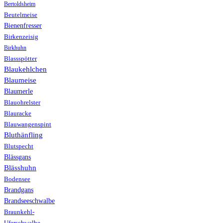
Bertoldsheim
Beutelmeise
Bienenfresser
Birkenzeisig
Birkhuhn
Blassspötter
Blaukehlchen
Blaumeise
Blaumerle
Blauohrelster
Blauracke
Blauwangenspint
Bluthänfling
Blutspecht
Blässgans
Blässhuhn
Bodensee
Brandgans
Brandseeschwalbe
Braunkehl-