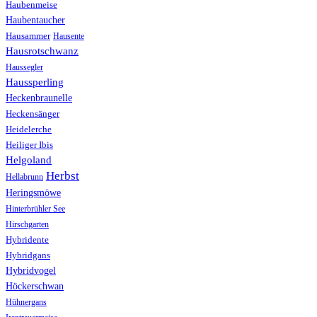
Haubenmeise
Haubentaucher
Hausammer
Hausente
Hausrotschwanz
Haussegler
Haussperling
Heckenbraunelle
Heckensänger
Heidelerche
Heiliger Ibis
Helgoland
Herbst
Hellabrunn
Heringsmöwe
Hinterbrühler See
Hirschgarten
Hybridente
Hybridgans
Hybridvogel
Höckerschwan
Hühnergans