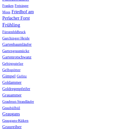
Franken
Freisinger
Friedhof am
Moos
Perlacher Forst
Frühling
Fürstenfeldbruck
Garchinger Heide
Gartenbaumläufer
Gartengrasmücke
Gartenrotschwanz
Gebirgsstelze
Gelbspötter
Gimpel
Girlitz
Goldammer
Goldregenpfeifer
Grauammer
Graubrust-Strandläufer
Graubülbül
Graugans
Graugans-Küken
Graureiher