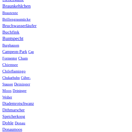
Uferschwalbe
Braunkehlchen
Brautente
Brillengrasmücke
Bruchwasserläufer
Buchfink
Buntspecht
Burghausen
Campeon-Park
Cap
Formentor
Cham
Chiemsee
Chileflamingo
Chukarhuhn
Cúber-
Stausee
Deininger
Moos
Deininger
Weiher
Diademrotschwanz
Dithmarscher
Speicherkoog
Dohle
Donau
Donaumoos