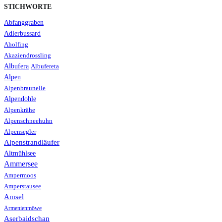
STICHWORTE
Abfanggraben
Adlerbussard
Aholfing
Akaziendrossling
Albufera
Albufereta
Alpen
Alpenbraunelle
Alpendohle
Alpenkrähe
Alpenschneehuhn
Alpensegler
Alpenstrandläufer
Altmühlsee
Ammersee
Ampermoos
Amperstausee
Amsel
Armenienmöwe
Aserbaidschan