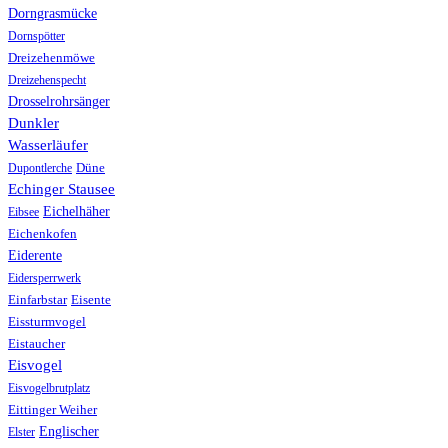
Dorngrasmücke
Dornspötter
Dreizehenmöwe
Dreizehenspecht
Drosselrohrsänger
Dunkler
Wasserläufer
Düne
Dupontlerche
Echinger Stausee
Eichelhäher
Eibsee
Eichenkofen
Eiderente
Eidersperrwerk
Einfarbstar
Eisente
Eissturmvogel
Eistaucher
Eisvogel
Eisvogelbrutplatz
Eittinger Weiher
Englischer
Elster