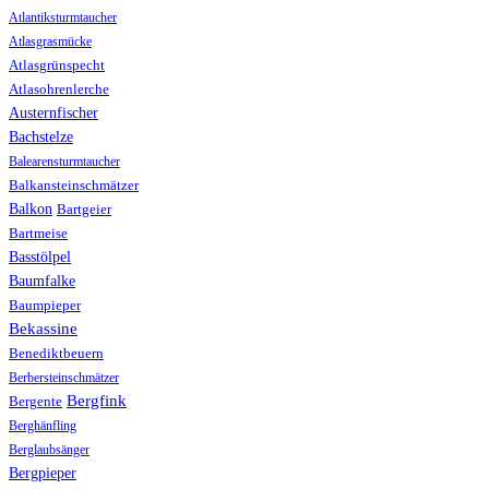
Atlantiksturmtaucher
Atlasgrasmücke
Atlasgrünspecht
Atlasohrenlerche
Austernfischer
Bachstelze
Balearensturmtaucher
Balkansteinschmätzer
Balkon
Bartgeier
Bartmeise
Basstölpel
Baumfalke
Baumpieper
Bekassine
Benediktbeuern
Berbersteinschmätzer
Bergfink
Bergente
Berghänfling
Berglaubsänger
Bergpieper