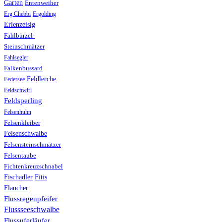
Garten
Entenweiher
Erg Chebbi
Ergolding
Erlenzeisig
Fahlbürzel-
Steinschmätzer
Fahlsegler
Falkenbussard
Feldlerche
Federsee
Feldschwirl
Feldsperling
Felsenhuhn
Felsenkleiber
Felsenschwalbe
Felsensteinschmätzer
Felsentaube
Fichtenkreuzschnabel
Fischadler
Fitis
Flaucher
Flussregenpfeifer
Flussseeschwalbe
Flussuferläufer