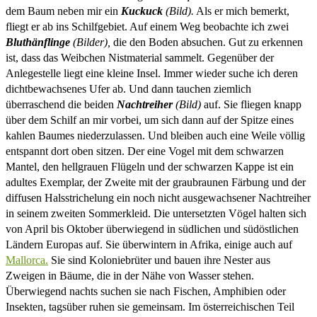
dem Baum neben mir ein
Kuckuck
(Bild).
Als er mich bemerkt,
fliegt er ab ins Schilfgebiet. Auf einem Weg beobachte ich zwei
Bluthänflinge
(Bilder),
die den Boden absuchen. Gut zu erkennen
ist, dass das Weibchen Nistmaterial sammelt. Gegenüber der
Anlegestelle liegt eine kleine Insel. Immer wieder suche ich deren
dichtbewachsenes Ufer ab. Und dann tauchen ziemlich
überraschend die beiden
Nachtreiher
(Bild)
auf. Sie fliegen knapp
über dem Schilf an mir vorbei, um sich dann auf der Spitze eines
kahlen Baumes niederzulassen. Und bleiben auch eine Weile völlig
entspannt dort oben sitzen. Der eine Vogel mit dem schwarzen
Mantel, den hellgrauen Flügeln und der schwarzen Kappe ist ein
adultes Exemplar, der Zweite mit der graubraunen Färbung und der
diffusen Halsstrichelung ein noch nicht ausgewachsener Nachtreiher
in seinem zweiten Sommerkleid. Die untersetzten Vögel halten sich
von April bis Oktober überwiegend in südlichen und südöstlichen
Ländern Europas auf. Sie überwintern in Afrika, einige auch auf
Mallorca.
Sie sind Koloniebrüter und bauen ihre Nester aus
Zweigen in Bäume, die in der Nähe von Wasser stehen.
Überwiegend nachts suchen sie nach Fischen, Amphibien oder
Insekten, tagsüber ruhen sie gemeinsam. Im österreichischen Teil