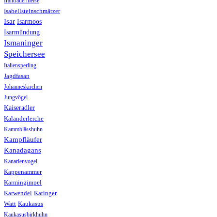
Irantrauermeise
Isabellsteinschmätzer
Isar
Isarmoos
Isarmündung
Ismaninger
Speichersee
Italiensperling
Jagdfasan
Johanneskirchen
Jungvögel
Kaiseradler
Kalanderlerche
Kammblässhuhn
Kampfläufer
Kanadagans
Kanarienvogel
Kappenammer
Karmingimpel
Karwendel
Katinger
Watt
Kaukasus
Kaukasusbirkhuhn