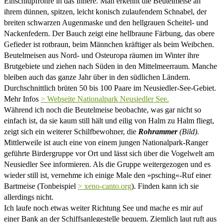
Einschlupfröhre in das Innere. Man erkennt die Beutelmeise an
ihrem dünnen, spitzen, leicht konisch zulaufendem Schnabel, der
breiten schwarzen Augenmaske und den hellgrauen Scheitel- und
Nackenfedern. Der Bauch zeigt eine hellbraune Färbung, das obere
Gefieder ist rotbraun, beim Männchen kräftiger als beim Weibchen.
Beutelmeisen aus Nord- und Osteuropa räumen im Winter ihre
Brutgebiete und ziehen nach Süden in den Mittelmeerraum. Manche
bleiben auch das ganze Jahr über in den südlichen Ländern.
Durchschnittlich brüten 50 bis 100 Paare im Neusiedler-See-Gebiet.
Mehr Infos
> Webseite Nationalpark Neusiedler See.
Während ich noch die Beutelmeise beobachte, was gar nicht so
einfach ist, da sie kaum still hält und eilig von Halm zu Halm fliegt,
zeigt sich ein weiterer Schilfbewohner, die
Rohrammer
(Bild).
Mittlerweile ist auch eine von einem jungen Nationalpark-Ranger
geführte Birdergruppe vor Ort und lässt sich über die Vogelwelt am
Neusiedler See informieren. Als die Gruppe weitergezogen und es
wieder still ist, vernehme ich einige Male den »psching«-Ruf einer
Bartmeise (Tonbeispiel
> xeno-canto.org
). Finden kann ich sie
allerdings nicht.
Ich laufe noch etwas weiter Richtung See und mache es mir auf
einer Bank an der Schiffsanlegestelle bequem. Ziemlich laut ruft aus