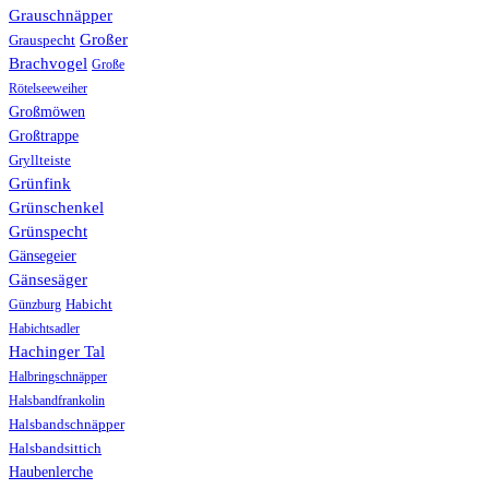
Grauschnäpper
Großer
Grauspecht
Brachvogel
Große
Rötelseeweiher
Großmöwen
Großtrappe
Gryllteiste
Grünfink
Grünschenkel
Grünspecht
Gänsegeier
Gänsesäger
Günzburg
Habicht
Habichtsadler
Hachinger Tal
Halbringschnäpper
Halsbandfrankolin
Halsbandschnäpper
Halsbandsittich
Haubenlerche