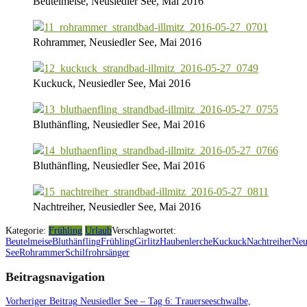
Beutelmeise, Neusiedler See, Mai 2016
Rohrammer, Neusiedler See, Mai 2016
Kuckuck, Neusiedler See, Mai 2016
Bluthänfling, Neusiedler See, Mai 2016
Bluthänfling, Neusiedler See, Mai 2016
Nachtreiher, Neusiedler See, Mai 2016
Kategorie:
Frühling
Urlaub
Verschlagwortet:
Beutelmeise
Bluthänfling
Frühling
Girlitz
Haubenlerche
Kuckuck
Nachtreiher
Neu
See
Rohrammer
Schilfrohrsänger
Beitragsnavigation
Vorheriger Beitrag
Neusiedler See – Tag 6: Trauerseeschwalbe,