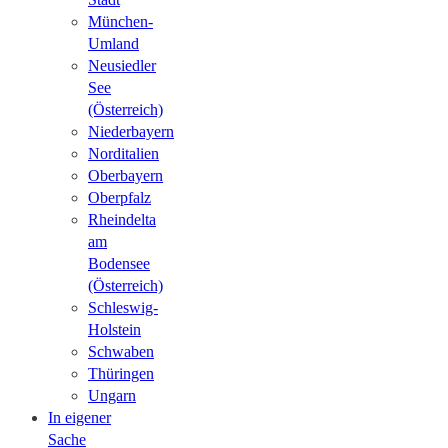
München-
Umland
Neusiedler
See
(Österreich)
Niederbayern
Norditalien
Oberbayern
Oberpfalz
Rheindelta
am
Bodensee
(Österreich)
Schleswig-
Holstein
Schwaben
Thüringen
Ungarn
In eigener
Sache