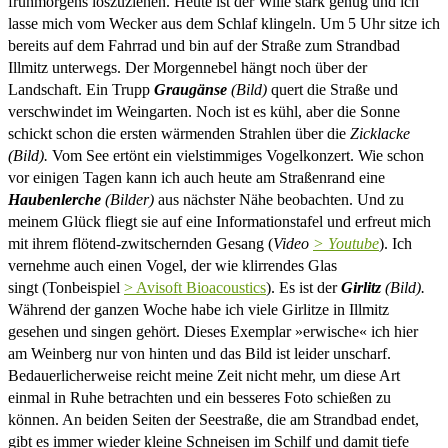
frühmorgens loszuziehen. Heute ist der Wille stark genug und ich
lasse mich vom Wecker aus dem Schlaf klingeln. Um 5 Uhr sitze ich
bereits auf dem Fahrrad und bin auf der Straße zum Strandbad
Illmitz unterwegs. Der Morgennebel hängt noch über der
Landschaft.
Ein Trupp
Graugänse
(Bild)
quert die Straße und
verschwindet im Weingarten. Noch ist es kühl, aber die Sonne
schickt schon die ersten wärmenden Strahlen über die
Zicklacke
(Bild).
Vom See ertönt ein vielstimmiges Vogelkonzert. Wie schon
vor einigen Tagen kann ich auch heute am Straßenrand eine
Haubenlerche
(Bilder)
aus nächster Nähe beobachten. Und zu
meinem Glück fliegt sie auf eine Informationstafel und erfreut mich
mit ihrem flötend-zwitschernden Gesang (
Video
> Youtube
). Ich
vernehme auch einen Vogel, der wie klirrendes Glas
singt (Tonbeispiel
> Avisoft Bioacoustics
). Es ist der
Girlitz
(Bild).
Während der ganzen Woche habe ich viele Girlitze in Illmitz
gesehen und singen gehört. Dieses Exemplar »erwische« ich hier
am Weinberg nur von hinten und das Bild ist leider unscharf.
Bedauerlicherweise reicht meine Zeit nicht mehr, um diese Art
einmal in Ruhe betrachten und ein besseres Foto schießen zu
können. An beiden Seiten der Seestraße, die am Strandbad endet,
gibt es immer wieder kleine Schneisen im Schilf und damit tiefe