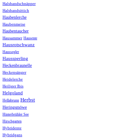
Halsbandschnäpper
Halsbandsittich
Haubenlerche
Haubenmeise
Haubentaucher
Hausammer
Hausente
Hausrotschwanz
Haussegler
Haussperling
Heckenbraunelle
Heckensänger
Heidelerche
Heiliger Ibis
Helgoland
Herbst
Hellabrunn
Heringsmöwe
Hinterbrühler See
Hirschgarten
Hybridente
Hybridgans