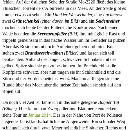
fehlen. Auf der östlichen Seite der Straße Ma-2220 fließt das kleine
Flüsschen Torrent de s’Albufereta in das Meer. An der Stelle gibt es
immer etwas zu sehen. Ein
Dunkler Wasserläufer,
eine
Lachmöwe,
zwei
Grünschenkel
(einer davon im Bild)
und ein
Seidenreiher
machen sich heute bei der Futtersuche Konkurrenz. Nach einer
Weile beenden die
Seeregenpfeifer
(Bild)
ihre mittägliche Rast und
trippeln gemeinsam in das flache Wasser um ihr Gefieder zu putzen.
Aber das Beste kommt noch. Auf einer gelben und roten Boje
stehen zwei
Brandseeschwalben
(Bilder)
und lassen sich toll
beobachten. Anhand des langen, schwarzen Schnabels mit der
gelben Spitze sind sie gut zu bestimmen. Im Prachtkleid ist die
Kopfplatte schwarz, aber nun tragen sie ihr Schlichtkleid und die
Stirn und der Vorderscheitel ist weiß. Manchmal fliegen sie eine
Runde über das Meer, aber die meiste Zeit halten sie sich auf den
Bojen auf.
Da noch viel Zeit ist, fahre ich in das nahe gelegene
Boquér-Tal
(Bilder).
Hier kann man Zwergadler und Blaumerle entdecken,
siehe Tour im
Januar 2014.
Das in der Nähe von Port de Pollenca
liegende Tal ist landschaftlich eine Augenweide. Ein schmaler Weg
schlängelt sich durch zwei Meter hohe dichte Sträucher. Rechts und