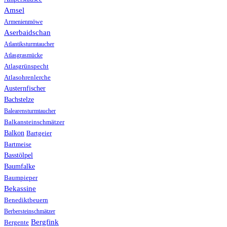
Amsel
Armenienmöwe
Aserbaidschan
Atlantiksturmtaucher
Atlasgrasmücke
Atlasgrünspecht
Atlasohrenlerche
Austernfischer
Bachstelze
Balearensturmtaucher
Balkansteinschmätzer
Balkon
Bartgeier
Bartmeise
Basstölpel
Baumfalke
Baumpieper
Bekassine
Benediktbeuern
Berbersteinschmätzer
Bergfink
Bergente