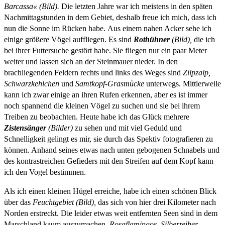
Barcassa« (Bild).
Die letzten Jahre war ich meistens in den späten
Nachmittagstunden in dem Gebiet, deshalb freue ich mich, dass ich
nun die Sonne im Rücken habe.
Aus einem nahen Acker sehe ich
einige größere Vögel auffliegen. Es sind
Rothühner
(Bild),
die ich
bei ihrer Futtersuche gestört habe. Sie fliegen nur ein paar Meter
weiter und lassen sich an der Steinmauer nieder. In den
brachliegenden Feldern rechts und links des Weges sind
Zilpzalp,
Schwarzkehlchen
und
Samtkopf-Grasmücke
unterwegs. Mittlerweile
kann ich zwar einige an ihren Rufen erkennen, aber es ist immer
noch spannend die kleinen Vögel zu suchen und sie bei ihrem
Treiben zu beobachten. Heute habe ich das Glück mehrere
Zistensänger
(Bilder)
zu sehen und mit viel Geduld und
Schnelligkeit gelingt es mir, sie durch das Spektiv fotografieren zu
können. Anhand seines etwas nach unten gebogenen Schnabels und
des kontrastreichen Gefieders mit den Streifen auf dem Kopf kann
ich den Vogel bestimmen.
Als ich einen kleinen Hügel erreiche, habe ich einen schönen Blick
über das
Feuchtgebiet (Bild),
das sich von hier drei Kilometer nach
Norden erstreckt. Die leider etwas weit entfernten Seen sind in dem
Marschland kaum auszumachen.
Rosaflamingos, Silberreiher,