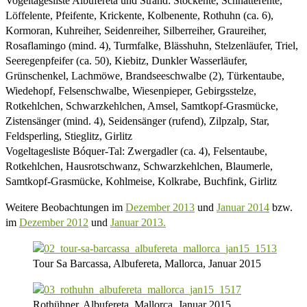
Vogeltagesliste Albufereta und Strand: Stockente, Schnatterente,
Löffelente, Pfeifente, Krickente, Kolbenente, Rothuhn (ca. 6),
Kormoran, Kuhreiher, Seidenreiher, Silberreiher, Graureiher,
Rosaflamingo (mind. 4), Turmfalke, Blässhuhn, Stelzenläufer, Triel,
Seeregenpfeifer (ca. 50), Kiebitz, Dunkler Wasserläufer,
Grünschenkel, Lachmöwe, Brandseeschwalbe (2), Türkentaube,
Wiedehopf, Felsenschwalbe, Wiesenpieper, Gebirgsstelze,
Rotkehlchen, Schwarzkehlchen, Amsel, Samtkopf-Grasmücke,
Zistensänger (mind. 4), Seidensänger (rufend), Zilpzalp, Star,
Feldsperling, Stieglitz, Girlitz
Vogeltagesliste Bóquer-Tal: Zwergadler (ca. 4), Felsentaube,
Rotkehlchen, Hausrotschwanz, Schwarzkehlchen, Blaumerle,
Samtkopf-Grasmücke, Kohlmeise, Kolkrabe, Buchfink, Girlitz
Weitere Beobachtungen im
Dezember 2013
und
Januar 2014
bzw.
im
Dezember 2012
und
Januar 2013.
Tour Sa Barcassa, Albufereta, Mallorca, Januar 2015
Rothühner, Albufereta, Mallorca, Januar 2015