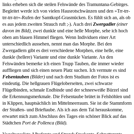
links erheben sich die steilen Felswände des Tramuntana-Gebirges.
Begleitet werde ich von vielen Hausrotschwänzen und den »Trr-trr-
trr-trr-trr«-Rufen der Samtkopf-Grasmücken. Es fühlt sich an, als ob
es aus jedem zweiten Strauch ruft ;-). Auch drei
Zwergadler
(einer
davon im Bild),
zwei dunkle und eine helle Morphe, sehe ich hoch
oben am blauen Himmel fliegen. Wenn Individuen einer Art
unterschiedlich aussehen, nennt man das Morphe. Bei den
Zwergadlern gibt es drei verschiedene Morphen, eine helle, eine
dunkle (hellere) Variante und eine dunkle Variante. An den
Felswänden bemerke ich einen Trupp Tauben, die immer wieder
auffliegen und sich einen neuen Platz suchen. Ich vermute es sind
Felsentauben
(Bilder)
und nach dem Studium der Fotos ist es
eindeutig. Die hellgrauen Flügeloberseiten, zwei schwarze
Flügelbinden, schmale Endbinde und der schneeweiße Bürzel sind
die Erkennungsmerkmale. Die Felsentaube brütet in Felshöhlen und
in Klippen, hauptsächlich im Mittelmeerraum. Sie ist die Stammform
der Straßen- und Brieftaube. Als ich aus dem Tal herauskomme,
erwartet mich zum Abschluss des Tages ein schöner Blick auf das
Städtchen
Port de Pollenca (Bild).