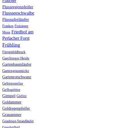
Flaucher
Flussregenpfeifer
Flussseeschwalbe
Flussuferläufer
Franken
Freisinger
Friedhof am
Moos
Perlacher Forst
Frühling
Fürstenfeldbruck
Garchinger Heide
Gartenbaumläufer
Gartengrasmücke
Gartenrotschwanz
Gebirgsstelze
Gelbspötter
Gimpel
Girlitz
Goldammer
Goldregenpfeifer
Grauammer
Graubrust-Strandläufer
Graubülbül