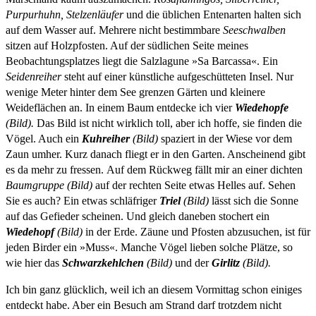
Purpurhuhn, Stelzenläufer
und die üblichen Entenarten halten sich
auf dem Wasser auf. Mehrere nicht bestimmbare
Seeschwalben
sitzen auf Holzpfosten. Auf der südlichen Seite meines
Beobachtungsplatzes liegt die Salzlagune »Sa Barcassa«. Ein
Seidenreiher
steht auf einer künstliche aufgeschütteten Insel. Nur
wenige Meter hinter dem See grenzen Gärten und kleinere
Weideflächen an. In einem Baum entdecke ich vier
Wiedehopfe
(Bild).
Das Bild ist nicht wirklich toll, aber ich hoffe, sie finden die
Vögel. Auch ein
Kuhreiher
(Bild)
spaziert in der Wiese vor dem
Zaun umher. Kurz danach fliegt er in den Garten. Anscheinend gibt
es da mehr zu fressen. Auf dem Rückweg fällt mir an einer dichten
Baumgruppe (Bild)
auf der rechten Seite etwas Helles auf. Sehen
Sie es auch? Ein etwas schläfriger
Triel
(Bild)
lässt sich die Sonne
auf das Gefieder scheinen. Und gleich daneben stochert ein
Wiedehopf
(Bild)
in der Erde. Zäune und Pfosten abzusuchen, ist für
jeden Birder ein »Muss«. Manche Vögel lieben solche Plätze, so
wie hier das
Schwarzkehlchen
(Bild)
und der
Girlitz
(Bild).
Ich bin ganz glücklich, weil ich an diesem Vormittag schon einiges
entdeckt habe. Aber ein Besuch am Strand darf trotzdem nicht