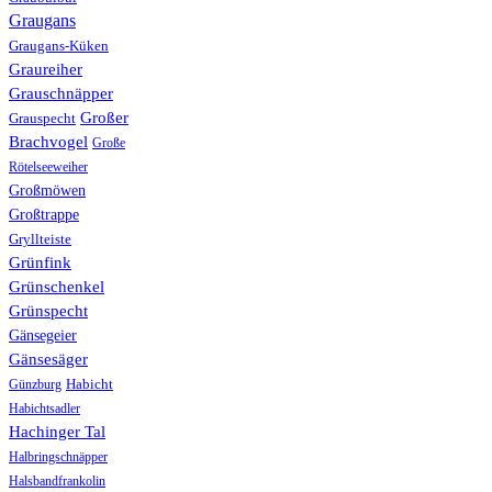
Graugans
Graugans-Küken
Graureiher
Grauschnäpper
Großer
Grauspecht
Brachvogel
Große
Rötelseeweiher
Großmöwen
Großtrappe
Gryllteiste
Grünfink
Grünschenkel
Grünspecht
Gänsegeier
Gänsesäger
Günzburg
Habicht
Habichtsadler
Hachinger Tal
Halbringschnäpper
Halsbandfrankolin