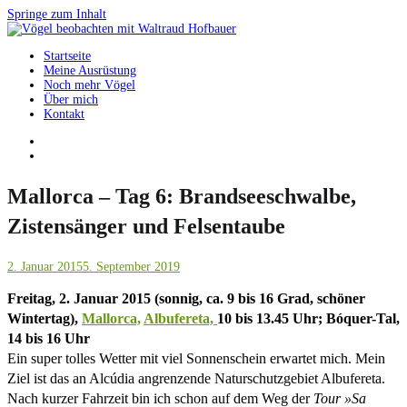
Springe zum Inhalt
Startseite
Vögel beobachten mit Waltraud Hofbauer
Meine Ausrüstung
Noch mehr Vögel
Über mich
Kontakt
Mallorca – Tag 6: Brandseeschwalbe,
Zistensänger und Felsentaube
2. Januar 2015
5. September 2019
Freitag, 2. Januar 2015 (sonnig, ca. 9 bis 16 Grad, schöner
Wintertag),
Mallorca,
Albufereta,
10 bis 13.45 Uhr; Bóquer-Tal,
14 bis 16 Uhr
Ein super tolles Wetter mit viel Sonnenschein erwartet mich. Mein
Ziel ist das an Alcúdia angrenzende Naturschutzgebiet Albufereta.
Nach kurzer Fahrzeit bin ich schon auf dem Weg der
Tour »Sa