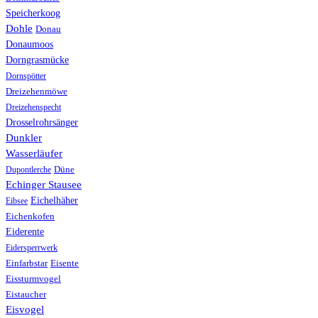
Speicherkoog
Dohle
Donau
Donaumoos
Dorngrasmücke
Dornspötter
Dreizehenmöwe
Dreizehenspecht
Drosselrohrsänger
Dunkler
Wasserläufer
Düne
Dupontlerche
Echinger Stausee
Eichelhäher
Eibsee
Eichenkofen
Eiderente
Eidersperrwerk
Einfarbstar
Eisente
Eissturmvogel
Eistaucher
Eisvogel