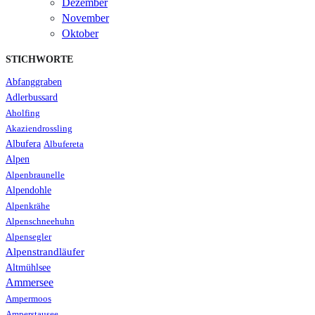
Dezember
November
Oktober
STICHWORTE
Abfanggraben
Adlerbussard
Aholfing
Akaziendrossling
Albufera
Albufereta
Alpen
Alpenbraunelle
Alpendohle
Alpenkrähe
Alpenschneehuhn
Alpensegler
Alpenstrandläufer
Altmühlsee
Ammersee
Ampermoos
Amperstausee