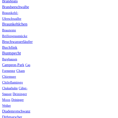
Brandgans
Brandseeschwalbe
Braunkehl-
Uferschwalbe
Braunkehlchen
Brautente
Brillengrasmücke
Bruchwasserläufer
Buchfink
Buntspecht
Burghausen
Campeon-Park
Cap
Formentor
Cham
Chiemsee
Chileflamingo
Chukarhuhn
Cúber-
Stausee
Deininger
Moos
Deininger
Weiher
Diademrotschwanz
Dithmarscher