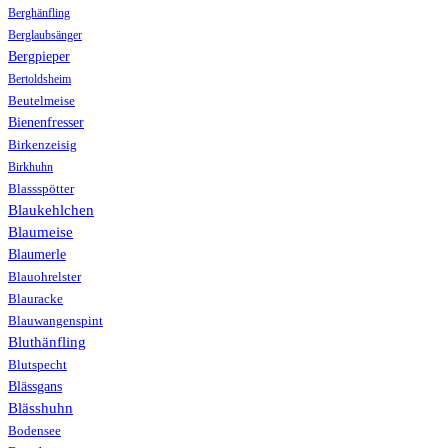
Berghänfling
Berglaubsänger
Bergpieper
Bertoldsheim
Beutelmeise
Bienenfresser
Birkenzeisig
Birkhuhn
Blassspötter
Blaukehlchen
Blaumeise
Blaumerle
Blauohrelster
Blauracke
Blauwangenspint
Bluthänfling
Blutspecht
Blässgans
Blässhuhn
Bodensee