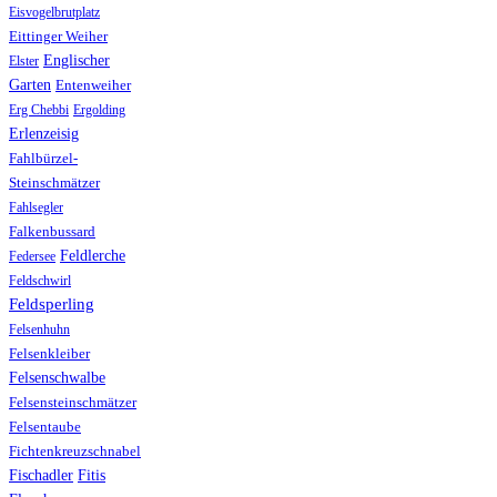
Eisvogelbrutplatz
Eittinger Weiher
Englischer
Elster
Garten
Entenweiher
Erg Chebbi
Ergolding
Erlenzeisig
Fahlbürzel-
Steinschmätzer
Fahlsegler
Falkenbussard
Feldlerche
Federsee
Feldschwirl
Feldsperling
Felsenhuhn
Felsenkleiber
Felsenschwalbe
Felsensteinschmätzer
Felsentaube
Fichtenkreuzschnabel
Fischadler
Fitis