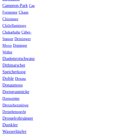
Campeon-Park
Cap
Formentor
Cham
Chiemsee
Chileflamingo
Chukarhuhn
Cúber-
Stausee
Deininger
Moos
Deininger
Weiher
Diademrotschwanz
Dithmarscher
Speicherkoog
Dohle
Donau
Donaumoos
Dorngrasmücke
Dornspötter
Dreizehenmöwe
Dreizehenspecht
Drosselrohrsänger
Dunkler
Wasserläufer