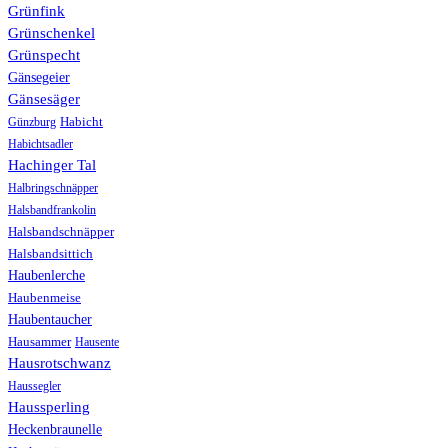
Grünfink
Grünschenkel
Grünspecht
Gänsegeier
Gänsesäger
Günzburg
Habicht
Habichtsadler
Hachinger Tal
Halbringschnäpper
Halsbandfrankolin
Halsbandschnäpper
Halsbandsittich
Haubenlerche
Haubenmeise
Haubentaucher
Hausammer
Hausente
Hausrotschwanz
Haussegler
Haussperling
Heckenbraunelle