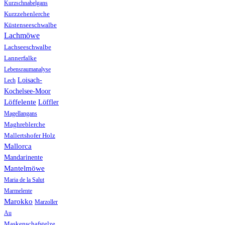
Kurzschnabelgans
Kurzzehenlerche
Küstenseeschwalbe
Lachmöwe
Lachseeschwalbe
Lannerfalke
Lebensraumanalyse
Loisach-
Lech
Kochelsee-Moor
Löffelente
Löffler
Magellangans
Maghreblerche
Mallertshofer Holz
Mallorca
Mandarinente
Mantelmöwe
Maria de la Salut
Marmelente
Marokko
Marzoller
Au
Maskenschafstelze