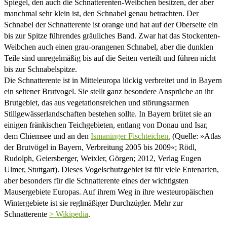
Spiegel, den auch die Schnatterenten-Weibchen besitzen, der aber
manchmal sehr klein ist, den Schnabel genau betrachten. Der
Schnabel der Schnatterente ist orange und hat auf der Oberseite ein
bis zur Spitze führendes gräuliches Band. Zwar hat das Stockenten-
Weibchen auch einen grau-orangenen Schnabel, aber die dunklen
Teile sind unregelmäßig bis auf die Seiten verteilt und führen nicht
bis zur Schnabelspitze.
Die Schnatterente ist in Mitteleuropa lückig verbreitet und in Bayern
ein seltener Brutvogel. Sie stellt ganz besondere Ansprüche an ihr
Brutgebiet, das aus vegetationsreichen und störungsarmen
Stillgewässerlandschaften bestehen sollte. In Bayern brütet sie an
einigen fränkischen Teichgebieten, entlang von Donau und Isar,
dem Chiemsee und an den
Ismaninger Fischteichen.
(Quelle: »Atlas
der Brutvögel in Bayern, Verbreitung 2005 bis 2009«; Rödl,
Rudolph, Geiersberger, Weixler, Görgen; 2012, Verlag Eugen
Ulmer, Stuttgart). Dieses Vogelschutzgebiet ist für viele Entenarten,
aber besonders für die Schnatterente eines der wichtigsten
Mausergebiete Europas. Auf ihrem Weg in ihre westeuropäischen
Wintergebiete ist sie reglmäßiger Durchzügler. Mehr zur
Schnatterente
> Wikipedia
.