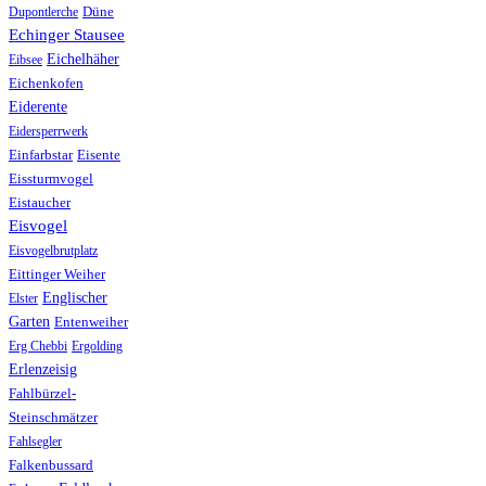
Düne
Dupontlerche
Echinger Stausee
Eichelhäher
Eibsee
Eichenkofen
Eiderente
Eidersperrwerk
Einfarbstar
Eisente
Eissturmvogel
Eistaucher
Eisvogel
Eisvogelbrutplatz
Eittinger Weiher
Englischer
Elster
Garten
Entenweiher
Erg Chebbi
Ergolding
Erlenzeisig
Fahlbürzel-
Steinschmätzer
Fahlsegler
Falkenbussard