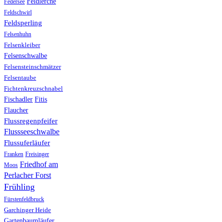
Feldlerche
Federsee
Feldschwirl
Feldsperling
Felsenhuhn
Felsenkleiber
Felsenschwalbe
Felsensteinschmätzer
Felsentaube
Fichtenkreuzschnabel
Fischadler
Fitis
Flaucher
Flussregenpfeifer
Flussseeschwalbe
Flussuferläufer
Franken
Freisinger
Friedhof am
Moos
Perlacher Forst
Frühling
Fürstenfeldbruck
Garchinger Heide
Gartenbaumläufer