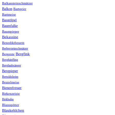
Balkansteinschmätzer
Balkon
Bartgeier
Bartmeise
Basstölpel
Baumfalke
Baumpieper
Bekassine
Benediktbeuern
Berbersteinschmätzer
Bergfink
Bergente
Berghänfling
Berglaubsänger
Bergpieper
Bertoldsheim
Beutelmeise
Bienenfresser
Birkenzeisig
Birkhuhn
Blassspötter
Blaukehlchen