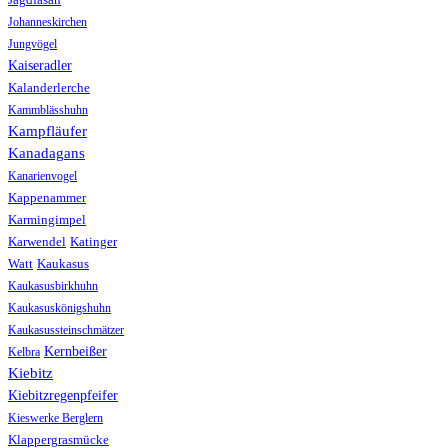
Jagdfasan
Johanneskirchen
Jungvögel
Kaiseradler
Kalanderlerche
Kammblässhuhn
Kampfläufer
Kanadagans
Kanarienvogel
Kappenammer
Karmingimpel
Karwendel
Katinger
Watt
Kaukasus
Kaukasusbirkhuhn
Kaukasuskönigshuhn
Kaukasussteinschmätzer
Kernbeißer
Kelbra
Kiebitz
Kiebitzregenpfeifer
Kieswerke Berglern
Klappergrasmücke