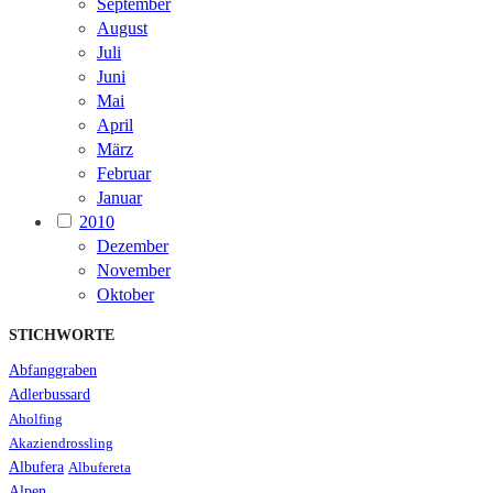
September
August
Juli
Juni
Mai
April
März
Februar
Januar
2010
Dezember
November
Oktober
STICHWORTE
Abfanggraben
Adlerbussard
Aholfing
Akaziendrossling
Albufera
Albufereta
Alpen