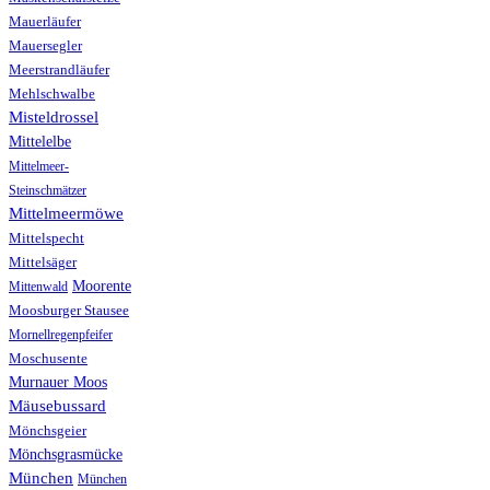
Mauerläufer
Mauersegler
Meerstrandläufer
Mehlschwalbe
Misteldrossel
Mittelelbe
Mittelmeer-
Steinschmätzer
Mittelmeermöwe
Mittelspecht
Mittelsäger
Moorente
Mittenwald
Moosburger Stausee
Mornellregenpfeifer
Moschusente
Murnauer Moos
Mäusebussard
Mönchsgeier
Mönchsgrasmücke
München
München