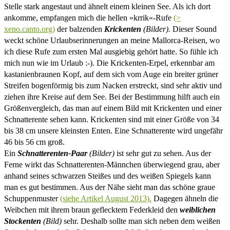
Stelle stark angestaut und ähnelt einem kleinen See. Als ich dort
ankomme, empfangen mich die hellen »krrik«-Rufe
(>
xeno.canto.org)
der balzenden
Krickenten
(Bilder).
Dieser Sound
weckt schöne Urlaubserinnerungen an meine Mallorca-Reisen, wo
ich diese Rufe zum ersten Mal ausgiebig gehört hatte. So fühle ich
mich nun wie im Urlaub :-). Die Krickenten-Erpel, erkennbar am
kastanienbraunen Kopf, auf dem sich vom Auge ein breiter grüner
Streifen bogenförmig bis zum Nacken erstreckt, sind sehr aktiv und
ziehen ihre Kreise auf dem See. Bei der Bestimmung hilft auch ein
Größenvergleich, das man auf einem Bild mit Krickenten und einer
Schnatterente sehen kann. Krickenten sind mit einer Größe von 34
bis 38 cm unsere kleinsten Enten. Eine Schnatterente wird ungefähr
46 bis 56 cm groß.
Ein
Schnatterenten-Paar
(Bilder)
ist sehr gut zu sehen. Aus der
Ferne wirkt das Schnatterenten-Männchen überwiegend grau, aber
anhand seines schwarzen Steißes und des weißen Spiegels kann
man es gut bestimmen. Aus der Nähe sieht man das schöne graue
Schuppenmuster
(siehe Artikel August 2013).
Dagegen ähneln die
Weibchen mit ihrem braun geflecktem Federkleid den
weiblichen
Stockenten
(Bild)
sehr. Deshalb sollte man sich neben dem weißen