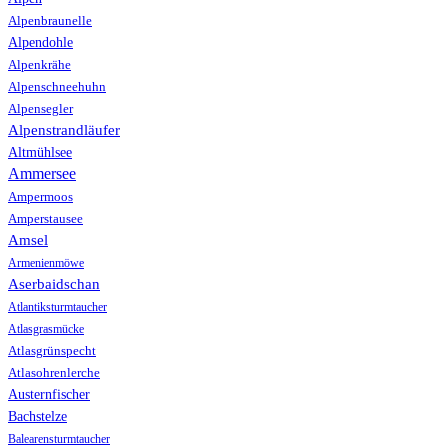
Alpenbraunelle
Alpendohle
Alpenkrähe
Alpenschneehuhn
Alpensegler
Alpenstrandläufer
Altmühlsee
Ammersee
Ampermoos
Amperstausee
Amsel
Armenienmöwe
Aserbaidschan
Atlantiksturmtaucher
Atlasgrasmücke
Atlasgrünspecht
Atlasohrenlerche
Austernfischer
Bachstelze
Balearensturmtaucher