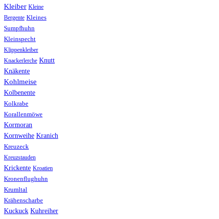
Kleiber
Kleine
Bergente
Kleines
Sumpfhuhn
Kleinspecht
Klippenkleiber
Knutt
Knackerlerche
Knäkente
Kohlmeise
Kolbenente
Kolkrabe
Korallenmöwe
Kormoran
Kranich
Kornweihe
Kreuzeck
Kreuzstauden
Krickente
Kroatien
Kronenflughuhn
Krumltal
Krähenscharbe
Kuhreiher
Kuckuck