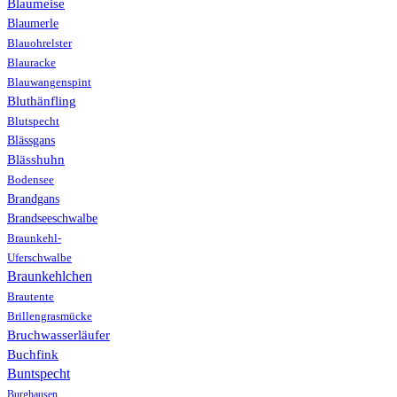
Blaumeise
Blaumerle
Blauohrelster
Blauracke
Blauwangenspint
Bluthänfling
Blutspecht
Blässgans
Blässhuhn
Bodensee
Brandgans
Brandseeschwalbe
Braunkehl-
Uferschwalbe
Braunkehlchen
Brautente
Brillengrasmücke
Bruchwasserläufer
Buchfink
Buntspecht
Burghausen