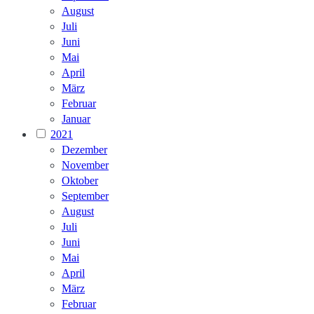
August
Juli
Juni
Mai
April
März
Februar
Januar
2021
Dezember
November
Oktober
September
August
Juli
Juni
Mai
April
März
Februar