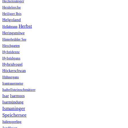
Heckensänger
Heidelerche
Heiliger Ibis
Helgoland
Herbst
Hellabrunn
Heringsmöwe
Hinterbrühler See
Hirschgarten
Hybridente
Hybridgans
Hybridvogel
Höckerschwan
Hühnergans
Irantrauermeise
Isabellsteinschmätzer
Isar
Isarmoos
Isarmündung
Ismaninger
Speichersee
Italiensperling