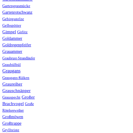
Gartengrasmücke
Gartenrotschwanz
Gebirgsstelze
Gelbspötter
Gimpel
Girlitz
Goldammer
Goldregenpfeifer
Grauammer
Graubrust-Strandläufer
Graubülbül
Graugans
Graugans-Küken
Graureiher
Grauschnäpper
Großer
Grauspecht
Brachvogel
Große
Rötelseeweiher
Großmöwen
Großtrappe
Gryllteiste