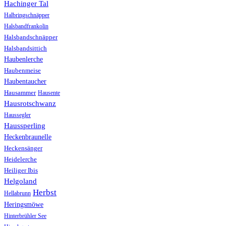
Hachinger Tal
Halbringschnäpper
Halsbandfrankolin
Halsbandschnäpper
Halsbandsittich
Haubenlerche
Haubenmeise
Haubentaucher
Hausammer
Hausente
Hausrotschwanz
Haussegler
Haussperling
Heckenbraunelle
Heckensänger
Heidelerche
Heiliger Ibis
Helgoland
Herbst
Hellabrunn
Heringsmöwe
Hinterbrühler See