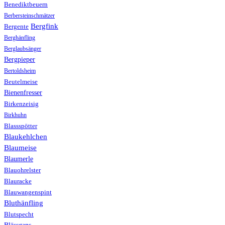
Benediktbeuern
Berbersteinschmätzer
Bergfink
Bergente
Berghänfling
Berglaubsänger
Bergpieper
Bertoldsheim
Beutelmeise
Bienenfresser
Birkenzeisig
Birkhuhn
Blassspötter
Blaukehlchen
Blaumeise
Blaumerle
Blauohrelster
Blauracke
Blauwangenspint
Bluthänfling
Blutspecht