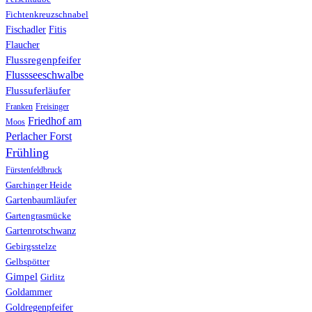
Fichtenkreuzschnabel
Fischadler
Fitis
Flaucher
Flussregenpfeifer
Flussseeschwalbe
Flussuferläufer
Franken
Freisinger
Friedhof am
Moos
Perlacher Forst
Frühling
Fürstenfeldbruck
Garchinger Heide
Gartenbaumläufer
Gartengrasmücke
Gartenrotschwanz
Gebirgsstelze
Gelbspötter
Gimpel
Girlitz
Goldammer
Goldregenpfeifer