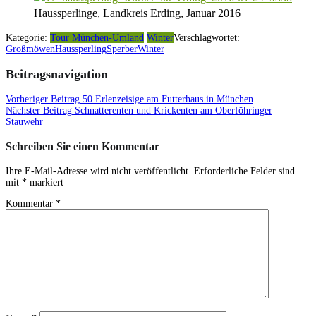
Haussperlinge, Landkreis Erding, Januar 2016
Kategorie:
Tour München-Umland
Winter
Verschlagwortet:
Großmöwen
Haussperling
Sperber
Winter
Beitragsnavigation
Vorheriger Beitrag
50 Erlenzeisige am Futterhaus in München
Nächster Beitrag
Schnatterenten und Krickenten am Oberföhringer
Stauwehr
Schreiben Sie einen Kommentar
Ihre E-Mail-Adresse wird nicht veröffentlicht.
Erforderliche Felder sind
mit
*
markiert
Kommentar
*