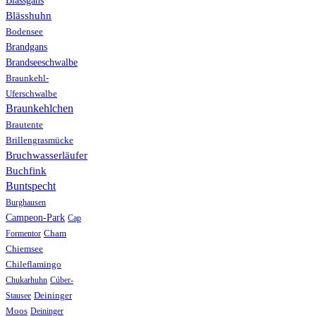
Blässgans
Blässhuhn
Bodensee
Brandgans
Brandseeschwalbe
Braunkehl-
Uferschwalbe
Braunkehlchen
Brautente
Brillengrasmücke
Bruchwasserläufer
Buchfink
Buntspecht
Burghausen
Campeon-Park
Cap
Formentor
Cham
Chiemsee
Chileflamingo
Chukarhuhn
Cúber-
Stausee
Deininger
Moos
Deininger