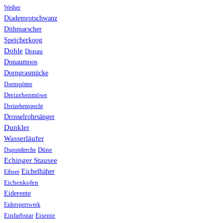
Weiher
Diademrotschwanz
Dithmarscher
Speicherkoog
Dohle
Donau
Donaumoos
Dorngrasmücke
Dornspötter
Dreizehenmöwe
Dreizehenspecht
Drosselrohrsänger
Dunkler
Wasserläufer
Düne
Dupontlerche
Echinger Stausee
Eichelhäher
Eibsee
Eichenkofen
Eiderente
Eidersperrwerk
Einfarbstar
Eisente