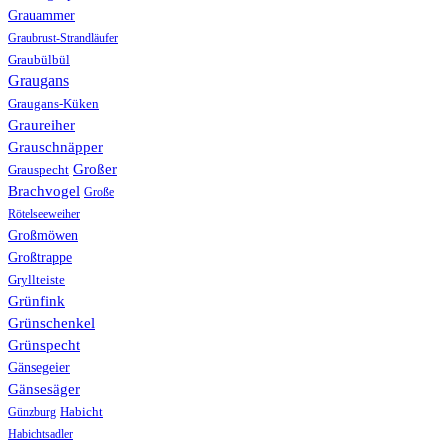
Grauammer
Graubrust-Strandläufer
Graubülbül
Graugans
Graugans-Küken
Graureiher
Grauschnäpper
Großer
Grauspecht
Brachvogel
Große
Rötelseeweiher
Großmöwen
Großtrappe
Gryllteiste
Grünfink
Grünschenkel
Grünspecht
Gänsegeier
Gänsesäger
Günzburg
Habicht
Habichtsadler