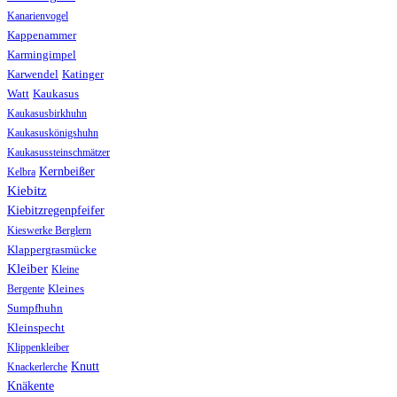
Kanarienvogel
Kappenammer
Karmingimpel
Karwendel
Katinger
Watt
Kaukasus
Kaukasusbirkhuhn
Kaukasuskönigshuhn
Kaukasussteinschmätzer
Kernbeißer
Kelbra
Kiebitz
Kiebitzregenpfeifer
Kieswerke Berglern
Klappergrasmücke
Kleiber
Kleine
Bergente
Kleines
Sumpfhuhn
Kleinspecht
Klippenkleiber
Knutt
Knackerlerche
Knäkente