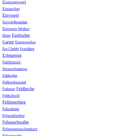
Eissturmvogel
Eistaucher
Eisvogel
Eisvogelbrutplatz
Eittinger Weiher
Englischer
Elster
Garten
Entenweiher
Erg Chebbi
Ergolding
Erlenzeisig
Fahlbürzel-
Steinschmätzer
Fahlsegler
Falkenbussard
Feldlerche
Federsee
Feldschwirl
Feldsperling
Felsenhuhn
Felsenkleiber
Felsenschwalbe
Felsensteinschmätzer
Felsentaube