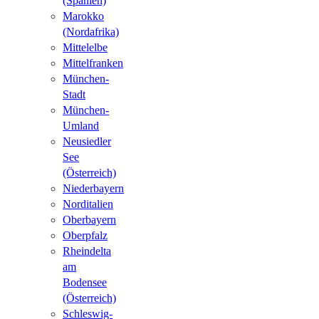
(Spanien)
Marokko
(Nordafrika)
Mittelelbe
Mittelfranken
München-
Stadt
München-
Umland
Neusiedler
See
(Österreich)
Niederbayern
Norditalien
Oberbayern
Oberpfalz
Rheindelta
am
Bodensee
(Österreich)
Schleswig-