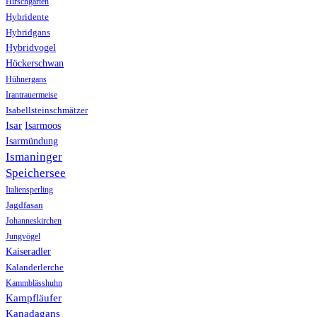
Hirschgarten
Hybridente
Hybridgans
Hybridvogel
Höckerschwan
Hühnergans
Irantrauermeise
Isabellsteinschmätzer
Isar
Isarmoos
Isarmündung
Ismaninger
Speichersee
Italiensperling
Jagdfasan
Johanneskirchen
Jungvögel
Kaiseradler
Kalanderlerche
Kammblässhuhn
Kampfläufer
Kanadagans