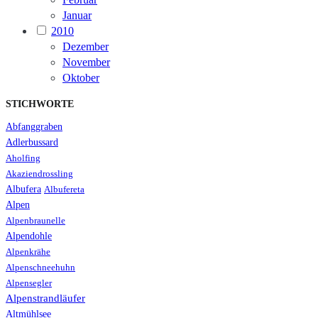
Januar
2010
Dezember
November
Oktober
STICHWORTE
Abfanggraben
Adlerbussard
Aholfing
Akaziendrossling
Albufera
Albufereta
Alpen
Alpenbraunelle
Alpendohle
Alpenkrähe
Alpenschneehuhn
Alpensegler
Alpenstrandläufer
Altmühlsee