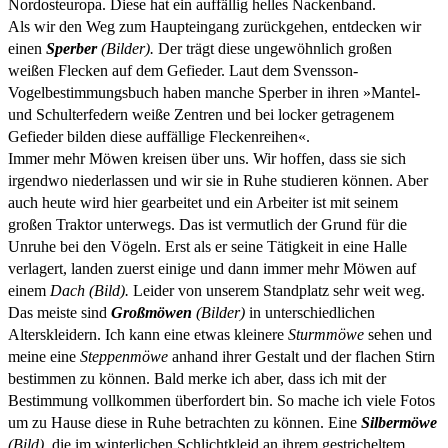
Nordosteuropa. Diese hat ein auffällig helles Nackenband.
Als wir den Weg zum Haupteingang zurückgehen, entdecken wir
einen
Sperber
(Bilder).
Der trägt diese ungewöhnlich großen
weißen Flecken auf dem Gefieder. Laut dem Svensson-
Vogelbestimmungsbuch haben manche Sperber in ihren »Mantel-
und Schulterfedern weiße Zentren und bei locker getragenem
Gefieder bilden diese auffällige Fleckenreihen«.
Immer mehr Möwen kreisen über uns. Wir hoffen, dass sie sich
irgendwo niederlassen und wir sie in Ruhe studieren können. Aber
auch heute wird hier gearbeitet und ein Arbeiter ist mit seinem
großen Traktor unterwegs. Das ist vermutlich der Grund für die
Unruhe bei den Vögeln. Erst als er seine Tätigkeit in eine Halle
verlagert, landen zuerst einige und dann immer mehr Möwen auf
einem
Dach (Bild).
Leider von unserem Standplatz sehr weit weg.
Das meiste sind
Großmöwen
(Bilder)
in unterschiedlichen
Alterskleidern. Ich kann eine etwas kleinere
Sturmmöwe
sehen und
meine eine
Steppenmöwe
anhand ihrer Gestalt und der flachen Stirn
bestimmen zu können. Bald merke ich aber, dass ich mit der
Bestimmung vollkommen überfordert bin. So mache ich viele Fotos
um zu Hause diese in Ruhe betrachten zu können. Eine
Silbermöwe
(Bild),
die im winterlichen Schlichtkleid an ihrem gestricheltem