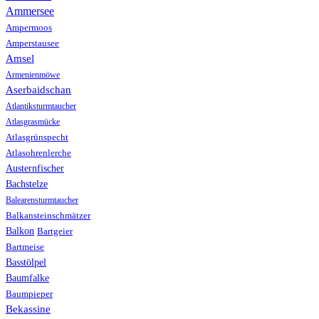
Ammersee
Ampermoos
Amperstausee
Amsel
Armenienmöwe
Aserbaidschan
Atlantiksturmtaucher
Atlasgrasmücke
Atlasgrünspecht
Atlasohrenlerche
Austernfischer
Bachstelze
Balearensturmtaucher
Balkansteinschmätzer
Balkon
Bartgeier
Bartmeise
Basstölpel
Baumfalke
Baumpieper
Bekassine