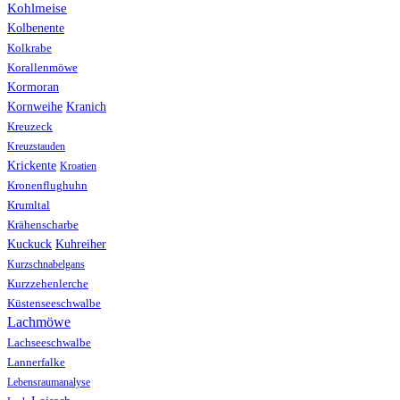
Kohlmeise
Kolbenente
Kolkrabe
Korallenmöwe
Kormoran
Kranich
Kornweihe
Kreuzeck
Kreuzstauden
Krickente
Kroatien
Kronenflughuhn
Krumltal
Krähenscharbe
Kuhreiher
Kuckuck
Kurzschnabelgans
Kurzzehenlerche
Küstenseeschwalbe
Lachmöwe
Lachseeschwalbe
Lannerfalke
Lebensraumanalyse