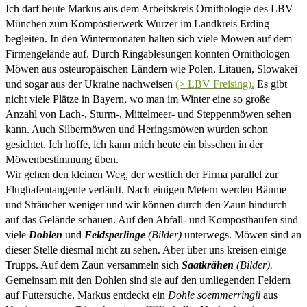
Ich darf heute Markus aus dem Arbeitskreis Ornithologie des LBV
München zum Kompostierwerk Wurzer im Landkreis Erding
begleiten.
In den Wintermonaten halten sich viele Möwen auf dem
Firmengelände auf. Durch Ringablesungen konnten Ornithologen
Möwen aus osteuropäischen Ländern wie Polen, Litauen, Slowakei
und sogar aus der Ukraine nachweisen
(> LBV Freising).
Es gibt
nicht viele Plätze in Bayern, wo man im Winter eine so große
Anzahl von Lach-, Sturm-, Mittelmeer- und Steppenmöwen sehen
kann. Auch Silbermöwen und Heringsmöwen wurden schon
gesichtet. Ich hoffe, ich kann mich heute ein bisschen in der
Möwenbestimmung üben.
Wir gehen den kleinen Weg, der westlich der Firma parallel zur
Flughafentangente verläuft. Nach einigen Metern werden Bäume
und Sträucher weniger und wir können durch den Zaun hindurch
auf das Gelände schauen. Auf den Abfall- und Komposthaufen sind
viele
Dohlen
und
Feldsperlinge
(Bilder)
unterwegs. Möwen sind an
dieser Stelle diesmal nicht zu sehen. Aber über uns kreisen einige
Trupps. Auf dem Zaun versammeln sich
Saatkrähen
(Bilder).
Gemeinsam mit den Dohlen sind sie auf den umliegenden Feldern
auf Futtersuche. Markus entdeckt ein
Dohle soemmerringii
aus