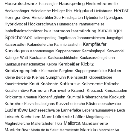
Hausrotschwanz
Haussperling
Heckenbraunelle
Haussegler
Herbst
Helgoland
Heidelerche
Heiliger Ibis
Heckensänger
Hellabrunn
Heringsmöwe
Hybridgans
Hinterbrühler See
Hirschgarten
Hybridente
Höckerschwan
Hybridvogel
Hühnergans
Irantrauermeise
Ismaninger
Isar
Isarmündung
Isabellsteinschmätzer
Isarmoos
Speichersee
Italiensperling
Jagdfasan
Johanneskirchen
Jungvögel
Kampfläufer
Kaiseradler
Kalanderlerche
Kammblässhuhn
Kanadagans
Karmingimpel
Karwendel
Kanarienvogel
Kappenammer
Katinger Watt
Kaukasus
Kaukasusbirkhuhn
Kaukasuskönigshuhn
Kiebitz
Kernbeißer
Kaukasussteinschmätzer
Kelbra
Kiebitzregenpfeifer
Kleiber
Klappergrasmücke
Kieswerke Berglern
Kleines Sumpfhuhn
Kleinspecht
Kleine Bergente
Klippenkleiber
Kohlmeise
Knutt
Knäkente
Kolbenente
Knackerlerche
Kolkrabe
Kormoran
Kornweihe
Kranich
Kreuzeck
Korallenmöwe
Kreuzstauden
Krickente
Kuckuck
Kroatien
Kronenflughuhn
Krumltal
Krähenscharbe
Kuhreiher
Küstenseeschwalbe
Kurzschnabelgans
Kurzzehenlerche
Lachmöwe
Lannerfalke
Lachseeschwalbe
Lebensraumanalyse
Lech
Löffelente
Löffler
Loisach-Kochelsee-Moor
Magellangans
Mallorca
Mandarinente
Maghreblerche
Mallertshofer Holz
Marokko
Mantelmöwe
Maria de la Salut
Marmelente
Marzoller Au