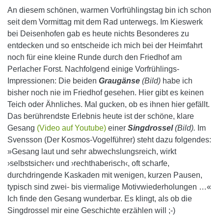
An diesem schönen, warmen Vorfrühlingstag bin ich schon
seit dem Vormittag mit dem Rad unterwegs. Im Kieswerk
bei Deisenhofen gab es heute nichts Besonderes zu
entdecken und so entscheide ich mich bei der Heimfahrt
noch für eine kleine Runde durch den Friedhof am
Perlacher Forst. Nachfolgend einige Vorfrühlings-
Impressionen: Die beiden
Graugänse
(Bild)
habe ich
bisher noch nie im Friedhof gesehen. Hier gibt es keinen
Teich oder Ähnliches. Mal gucken, ob es ihnen hier gefällt.
Das berührendste Erlebnis heute ist der schöne, klare
Gesang
(Video auf Youtube)
einer
Singdrossel
(Bild).
Im
Svensson (Der Kosmos-Vogelführer) steht dazu folgendes:
»Gesang laut und sehr abwechslungsreich, wirkt
›selbstsicher‹ und ›rechthaberisch‹, oft scharfe,
durchdringende Kaskaden mit wenigen, kurzen Pausen,
typisch sind zwei- bis viermalige Motivwiederholungen …«
Ich finde den Gesang wunderbar. Es klingt, als ob die
Singdrossel mir eine Geschichte erzählen will ;-)