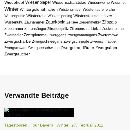
Wiedehopf
Wiesenpieper
Wiesenschafstelze
Wiesmet
Wiesenweihe
Winter
Wintergoldhähnchen
Wüstenläuferlerche
Wüstengimpel
Wüstenprinie
Wüstenrabe
Wüstensperling
Wüstensteinschmätzer
Zaunkönig
Zilpzalp
Zaunammer
Wüstenuhu
Zellsee
Ziegenmelker
Zippammer
Zistensänger
Zuckerteiche
Zitronengirlitz
Zitronenschafstelze
Zwergdommel
Zwergmöwe
Zwergadler
Zwerggans
Zwergkanadagans
Zwergscharbe
Zwergschneegans
Zwergschnepfe
Zwergschnäpper
Zwergstrandläufer
Zwergseeschwalbe
Zwergsäger
Zwergschwan
Zwergtaucher
Verwandte Beiträge
Tagestouren
,
Tour Bayern
,
Winter
27. Februar 2011