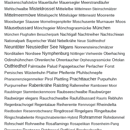
Maskenschafstelze
Mauersegler
Mauerläufer
Meerstrandläufer
Misteldrossel
Mehlschwalbe
Mittelelbe
Mittelmeer-Steinschmätzer
Mittelmeermöwe
Mittelsäger
Moorente
Mittelspecht
Mittenwald
Murnauer Moos
Moosburger Stausee
Mornellregenpfeifer
Moschusente
Mäusebussard
München
Mönchsgeier
Mönchsgrasmücke
Nachtreiher
Nachtigall
München Flughafen Besucherpark
Nachtschiwan
Nebelkrähe
Nationalpark Bayerischer Wald
Neue Südfriedhof
Neuntöter
Neusiedler See
Nilgans
Nonnensteinschmätzer
Nymphenburg
Norditalien
Nordsee
Nöttinger Viehweide
Oberhaching
Odinshühnchen
Ohrentaucher
Ortolan
Ohrenlerche
Orpheusgrasmücke
Ostfriedhof
Palud
Palmtaube
Papageitaucher
Perlacher Forst
Pfuhlschnepfe
Pfeifente
Persisches Wüstenhuhn
Pfatter
Pirol
Prachttaucher
Plattling
Purpurhuhn
Pharaonenziegenmelker
Rabenkrähe
Purpurreiher
Raisting
Rallenreiher
Rambower Moor
Raubwürger
Raubseeschwalbe
Raublinger Stammbeckenmoore
Rauchschwalbe
Raubwürger elegans
Rebhuhn
Raufußbussard
Rauris
Reiherente
Rheindelta
Regenbrachvogel
Regentalaue
Rennvogel
Ringeltaube
Ringdrossel
Ringelgans
Riedboden
Riesenrotschwanz
Rohrammer
Ringschnabelente
Ringschnabelenten-Hybrid
Rohrdommel
Rohrweihe
Rohrschwirl
Rosaflamingo
Rosapelikan
Rosenheim-Pang
Rostgans