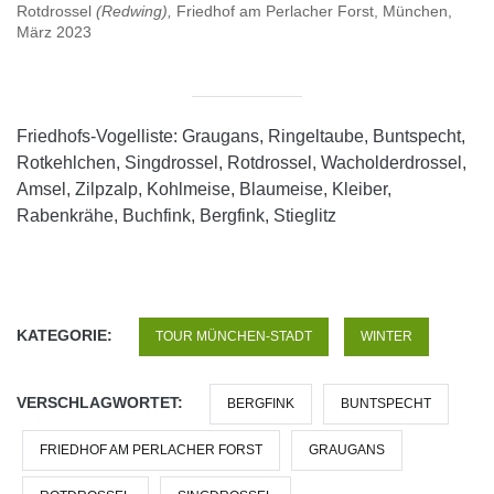
Rotdrossel
(Redwing),
Friedhof am Perlacher Forst, München,
März 2023
Friedhofs-Vogelliste: Graugans, Ringeltaube, Buntspecht,
Rotkehlchen, Singdrossel, Rotdrossel, Wacholderdrossel,
Amsel, Zilpzalp, Kohlmeise, Blaumeise, Kleiber,
Rabenkrähe, Buchfink, Bergfink, Stieglitz
KATEGORIE:
TOUR MÜNCHEN-STADT
WINTER
VERSCHLAGWORTET:
BERGFINK
BUNTSPECHT
FRIEDHOF AM PERLACHER FORST
GRAUGANS