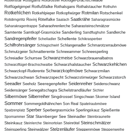
Rotdrossel
Rosenstar
Rotflügel-Brachschwalbe
Rotfußfalke
Rothalsgans
Rothalstaucher
Rotflügelgimpel
Rothuhn
Rotkehlchen
Rotmilan
Rotschenkel
Rotkopfwürger
Rotkehlpieper
Saatkrähe
Rovinj
Rotstirngirlitz
Rötelfalke
Saalach
Saharagrasmücke
Saharasteinschmätzer
Saharakragentrappe
Saharaohrenlerche
Samtente
Sanderling
Samtkopf-Grasmücke
Sandflughuhn
Sandlerche
Sandregenpfeifer
Schellente
Schelladler
Schikrasperber
Schilfrohrsänger
Schlangenadler
Schlagschwirl
Schmarotzerraubmöwe
Schnatterente
Schmutzgeier
Schneeammer
Schneesperling
Schwanzmeise
Schwarzbrauenalbatros
Schreiadler
Schurrsee
Schwarzkehlchen
Schwarzhalstaucher
Schwarzflügel-Brachschwalbe
Schwarzkopfmöwe
Schwarzmilan
Schwarzkopf-Ruderente
Schwarzschwan
Schwarzspecht
Schwarzstirnwürger
Schwarzstorch
Seeadler
Seidenreiher
Seeregenpfeifer
Seeholz
Seidenschwanz
Seidensänger
Sichelstrandläufer
Senegaltschagra
Sichler
Silbermöwe
Silberreiher
Singdrossel
Singschwan
Skomer Island
Sommer
Sommergoldhähnchen
Son Real
Spatelraubmöwe
Sperber
Sperbergrasmücke
Spießente
Spatzenplatz
Sperlingskauz
Star
Starnberger See
Steinadler
Spornammer
Steinbraunelle
Steinschmätzer
Steinkauz
Steinrötel
Steinlerche
Steinortolan
Steinwälzer
Stelzenläufer
Steinsperling
Steppenmöwe
Steppenweihe