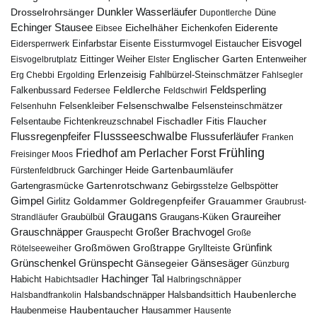
Drosselrohrsänger
Dunkler Wasserläufer
Düne
Dupontlerche
Echinger Stausee
Eichelhäher
Eiderente
Eichenkofen
Eibsee
Eisvogel
Eistaucher
Eidersperrwerk
Einfarbstar
Eisente
Eissturmvogel
Englischer Garten
Entenweiher
Eisvogelbrutplatz
Eittinger Weiher
Elster
Erlenzeisig
Fahlbürzel-Steinschmätzer
Erg Chebbi
Ergolding
Fahlsegler
Feldsperling
Feldlerche
Falkenbussard
Federsee
Feldschwirl
Felsenschwalbe
Felsensteinschmätzer
Felsenhuhn
Felsenkleiber
Fischadler
Fitis
Flaucher
Fichtenkreuzschnabel
Felsentaube
Flussregenpfeifer
Flussseeschwalbe
Flussuferläufer
Franken
Frühling
Friedhof am Perlacher Forst
Freisinger Moos
Gartenbaumläufer
Garchinger Heide
Fürstenfeldbruck
Gartenrotschwanz
Gartengrasmücke
Gebirgsstelze
Gelbspötter
Gimpel
Goldammer
Goldregenpfeifer
Girlitz
Grauammer
Graubrust-
Graugans
Graureiher
Graubülbül
Graugans-Küken
Strandläufer
Grauschnäpper
Großer Brachvogel
Grauspecht
Große
Grünfink
Großmöwen
Großtrappe
Rötelseeweiher
Gryllteiste
Gänsesäger
Grünschenkel
Grünspecht
Gänsegeier
Günzburg
Hachinger Tal
Habicht
Habichtsadler
Halbringschnäpper
Haubenlerche
Halsbandfrankolin
Halsbandschnäpper
Halsbandsittich
Haubentaucher
Haubenmeise
Hausammer
Hausente