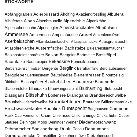
STICHWORTE
Abfanggraben
Albufera
Adlerbussard
Aholfing
Akaziendrossling
Alpen
Albufereta
Alpenbraunelle
Alpendohle
Alpenkrähe
Alpenstrandläufer
Alpenschneehuhn
Alpensegler
Altmühlsee
Ammersee
Amsel
Ampermoos
Amperstausee
Armenienmöwe
Aserbaidschan
Atlantiksturmtaucher
Atlasgrasmücke
Atlasgrünspecht
Austernfischer
Bachstelze
Atlasohrenlerche
Balearensturmtaucher
Balkon
Basstölpel
Balkansteinschmätzer
Bartgeier
Bartmeise
Bekassine
Baumfalke
Baumpieper
Benediktbeuern
Bergfink
Berbersteinschmätzer
Bergente
Berghänfling
Berglaubsänger
Bergpieper
Bienenfresser
Beutelmeise
Bertoldsheim
Birkenzeisig
Blaumeise
Blaukehlchen
Blaumerle
Birkhuhn
Blassspötter
Bluthänfling
Blauohrelster
Blauracke
Blutspecht
Blauwangenspint
Blässhuhn
Brandseeschwalbe
Blässgans
Brandgans
Bodensee
Braunkehlchen
Brillengrasmücke
Braunkehl-Uferschwalbe
Brautente
Bruchwasserläufer
Buchfink
Buntspecht
Campeon-
Burghausen
Park
Chiemsee
Chileflamingo
Cap Formentor
Cham
Chukarhuhn
Cúber-
Diademrotschwanz
Stausee
Deininger Moos
Deininger Weiher
Dohle
Dithmarscher Speicherkoog
Donau
Donaumoos
Dorngrasmücke
Dornspötter
Dreizehenmöwe
Dreizehenspecht