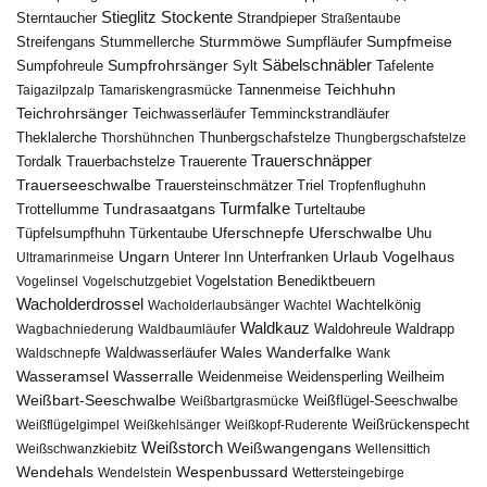
Stieglitz
Stockente
Sterntaucher
Strandpieper
Straßentaube
Sturmmöwe
Sumpfmeise
Streifengans
Sumpfläufer
Stummellerche
Sumpfrohrsänger
Säbelschnäbler
Sylt
Tafelente
Sumpfohreule
Teichhuhn
Tannenmeise
Taigazilpzalp
Tamariskengrasmücke
Teichrohrsänger
Teichwasserläufer
Temminckstrandläufer
Theklalerche
Thunbergschafstelze
Thorshühnchen
Thungbergschafstelze
Trauerschnäpper
Tordalk
Trauerbachstelze
Trauerente
Trauerseeschwalbe
Trauersteinschmätzer
Triel
Tropfenflughuhn
Turmfalke
Trottellumme
Tundrasaatgans
Turteltaube
Uferschnepfe
Tüpfelsumpfhuhn
Uferschwalbe
Türkentaube
Uhu
Urlaub
Ungarn
Unterer Inn
Vogelhaus
Ultramarinmeise
Unterfranken
Vogelstation Benediktbeuern
Vogelinsel
Vogelschutzgebiet
Wacholderdrossel
Wacholderlaubsänger
Wachtel
Wachtelkönig
Waldkauz
Waldohreule
Waldrapp
Wagbachniederung
Waldbaumläufer
Wales
Wanderfalke
Waldschnepfe
Waldwasserläufer
Wank
Wasseramsel
Wasserralle
Weidenmeise
Weidensperling
Weilheim
Weißbart-Seeschwalbe
Weißbartgrasmücke
Weißflügel-Seeschwalbe
Weißflügelgimpel
Weißkehlsänger
Weißkopf-Ruderente
Weißrückenspecht
Weißstorch
Weißwangengans
Weißschwanzkiebitz
Wellensittich
Wendehals
Wespenbussard
Wendelstein
Wettersteingebirge