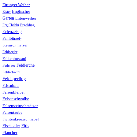
Eittinger Weiher
Englischer
Elster
Garten
Entenweiher
Erg Chebbi
Ergolding
Erlenzeisig
Fahlbürzel-
Steinschmätzer
Fahlsegler
Falkenbussard
Feldlerche
Federsee
Feldschwirl
Feldsperling
Felsenhuhn
Felsenkleiber
Felsenschwalbe
Felsensteinschmätzer
Felsentaube
Fichtenkreuzschnabel
Fischadler
Fitis
Flaucher