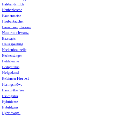
Halsbandsittich
Haubenlerche
Haubenmeise
Haubentaucher
Hausammer
Hausente
Hausrotschwanz
Haussegler
Haussperling
Heckenbraunelle
Heckensänger
Heidelerche
Heiliger Ibis
Helgoland
Herbst
Hellabrunn
Heringsmöwe
Hinterbrühler See
Hirschgarten
Hybridente
Hybridgans
Hybridvogel