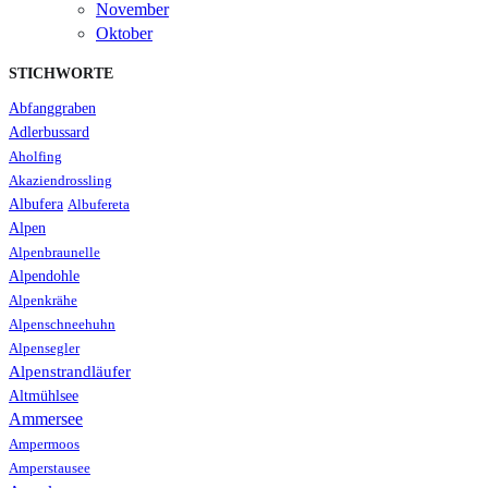
November
Oktober
STICHWORTE
Abfanggraben
Adlerbussard
Aholfing
Akaziendrossling
Albufera
Albufereta
Alpen
Alpenbraunelle
Alpendohle
Alpenkrähe
Alpenschneehuhn
Alpensegler
Alpenstrandläufer
Altmühlsee
Ammersee
Ampermoos
Amperstausee