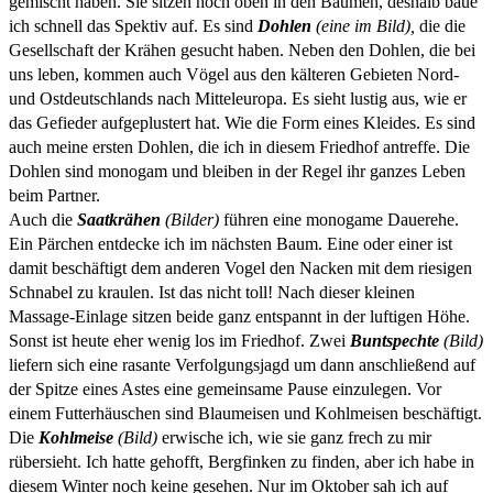
gemischt haben. Sie sitzen hoch oben in den Bäumen, deshalb baue
ich schnell das Spektiv auf.
Es sind
Dohlen
(eine im Bild),
die die
Gesellschaft der Krähen gesucht haben. Neben den Dohlen, die bei
uns leben, kommen auch Vögel aus den kälteren Gebieten Nord-
und Ostdeutschlands nach Mitteleuropa. Es sieht lustig aus, wie er
das Gefieder aufgeplustert hat. Wie die Form eines Kleides. Es sind
auch meine ersten Dohlen, die ich in diesem Friedhof antreffe. Die
Dohlen sind monogam und bleiben in der Regel ihr ganzes Leben
beim Partner.
Auch die
Saatkrähen
(Bilder)
führen eine monogame Dauerehe.
Ein Pärchen entdecke ich im nächsten Baum. Eine oder einer ist
damit beschäftigt dem anderen Vogel den Nacken mit dem riesigen
Schnabel zu kraulen. Ist das nicht toll! Nach dieser kleinen
Massage-Einlage sitzen beide ganz entspannt in der luftigen Höhe.
Sonst ist heute eher wenig los im Friedhof. Zwei
Buntspechte
(Bild)
liefern sich eine rasante Verfolgungsjagd um dann anschließend auf
der Spitze eines Astes eine gemeinsame Pause einzulegen. Vor
einem Futterhäuschen sind Blaumeisen und Kohlmeisen beschäftigt.
Die
Kohlmeise
(Bild)
erwische ich, wie sie ganz frech zu mir
rübersieht. Ich hatte gehofft, Bergfinken zu finden, aber ich habe in
diesem Winter noch keine gesehen. Nur im Oktober sah ich auf