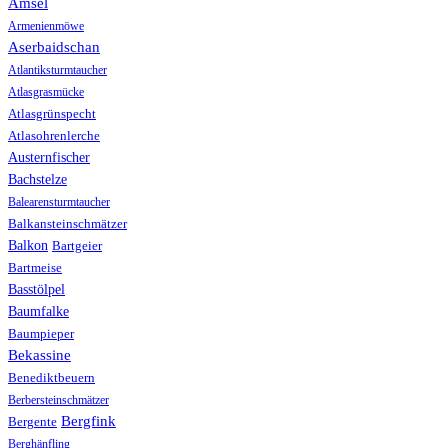
Amsel
Armenienmöwe
Aserbaidschan
Atlantiksturmtaucher
Atlasgrasmücke
Atlasgrünspecht
Atlasohrenlerche
Austernfischer
Bachstelze
Balearensturmtaucher
Balkansteinschmätzer
Balkon
Bartgeier
Bartmeise
Basstölpel
Baumfalke
Baumpieper
Bekassine
Benediktbeuern
Berbersteinschmätzer
Bergfink
Bergente
Berghänfling