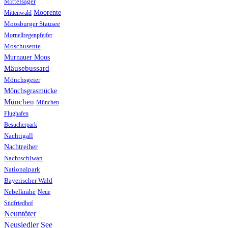
Mittelsäger
Moorente
Mittenwald
Moosburger Stausee
Mornellregenpfeifer
Moschusente
Murnauer Moos
Mäusebussard
Mönchsgeier
Mönchsgrasmücke
München
München
Flughafen
Besucherpark
Nachtigall
Nachtreiher
Nachtschiwan
Nationalpark
Bayerischer Wald
Nebelkrähe
Neue
Südfriedhof
Neuntöter
Neusiedler See