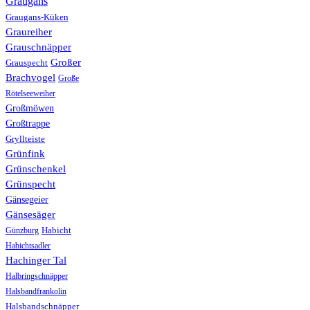
Graugans
Graugans-Küken
Graureiher
Grauschnäpper
Großer
Grauspecht
Brachvogel
Große
Rötelseeweiher
Großmöwen
Großtrappe
Gryllteiste
Grünfink
Grünschenkel
Grünspecht
Gänsegeier
Gänsesäger
Günzburg
Habicht
Habichtsadler
Hachinger Tal
Halbringschnäpper
Halsbandfrankolin
Halsbandschnäpper