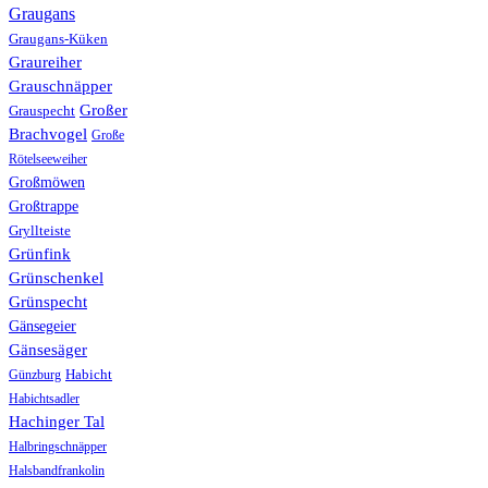
Graugans
Graugans-Küken
Graureiher
Grauschnäpper
Großer
Grauspecht
Brachvogel
Große
Rötelseeweiher
Großmöwen
Großtrappe
Gryllteiste
Grünfink
Grünschenkel
Grünspecht
Gänsegeier
Gänsesäger
Günzburg
Habicht
Habichtsadler
Hachinger Tal
Halbringschnäpper
Halsbandfrankolin