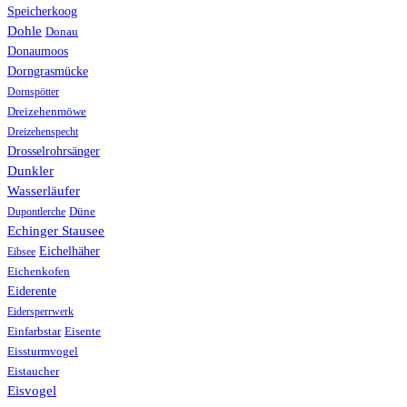
Speicherkoog
Dohle
Donau
Donaumoos
Dorngrasmücke
Dornspötter
Dreizehenmöwe
Dreizehenspecht
Drosselrohrsänger
Dunkler
Wasserläufer
Düne
Dupontlerche
Echinger Stausee
Eichelhäher
Eibsee
Eichenkofen
Eiderente
Eidersperrwerk
Einfarbstar
Eisente
Eissturmvogel
Eistaucher
Eisvogel