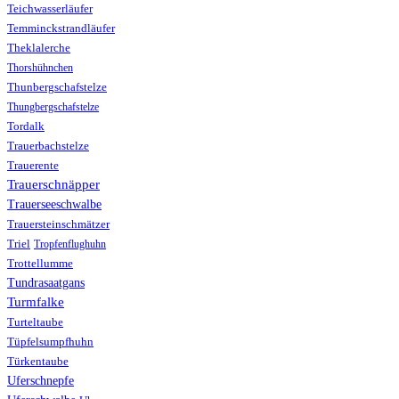
Teichwasserläufer
Temminckstrandläufer
Theklalerche
Thorshühnchen
Thunbergschafstelze
Thungbergschafstelze
Tordalk
Trauerbachstelze
Trauerente
Trauerschnäpper
Trauerseeschwalbe
Trauersteinschmätzer
Triel
Tropfenflughuhn
Trottellumme
Tundrasaatgans
Turmfalke
Turteltaube
Tüpfelsumpfhuhn
Türkentaube
Uferschnepfe