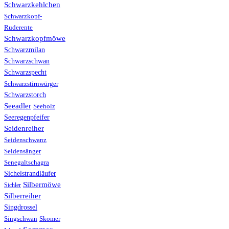
Schwarzkehlchen
Schwarzkopf-
Ruderente
Schwarzkopfmöwe
Schwarzmilan
Schwarzschwan
Schwarzspecht
Schwarzstirnwürger
Schwarzstorch
Seeadler
Seeholz
Seeregenpfeifer
Seidenreiher
Seidenschwanz
Seidensänger
Senegaltschagra
Sichelstrandläufer
Silbermöwe
Sichler
Silberreiher
Singdrossel
Singschwan
Skomer