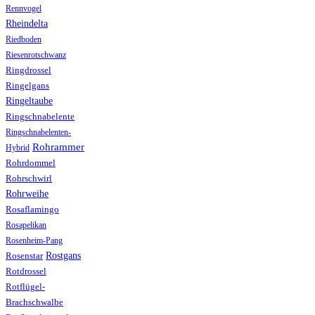
Rennvogel
Rheindelta
Riedboden
Riesenrotschwanz
Ringdrossel
Ringelgans
Ringeltaube
Ringschnabelente
Ringschnabelenten-
Rohrammer
Hybrid
Rohrdommel
Rohrschwirl
Rohrweihe
Rosaflamingo
Rosapelikan
Rosenheim-Pang
Rostgans
Rosenstar
Rotdrossel
Rotflügel-
Brachschwalbe