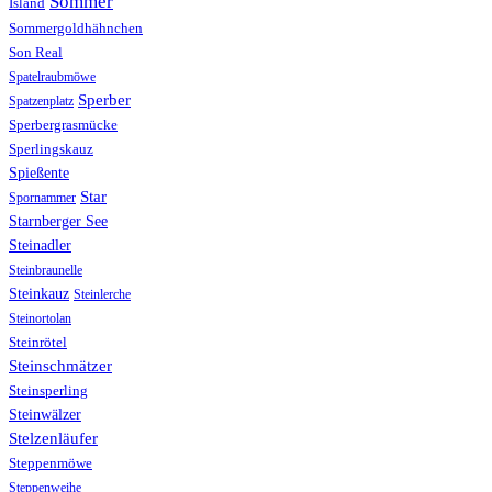
Sommer
Island
Sommergoldhähnchen
Son Real
Spatelraubmöwe
Sperber
Spatzenplatz
Sperbergrasmücke
Sperlingskauz
Spießente
Star
Spornammer
Starnberger See
Steinadler
Steinbraunelle
Steinkauz
Steinlerche
Steinortolan
Steinrötel
Steinschmätzer
Steinsperling
Steinwälzer
Stelzenläufer
Steppenmöwe
Steppenweihe