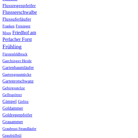
Flussregenpfeifer
Flussseeschwalbe
Flussuferläufer
Franken
Freisinger
Friedhof am
Moos
Perlacher Forst
Frühling
Fürstenfeldbruck
Garchinger Heide
Gartenbaumläufer
Gartengrasmücke
Gartenrotschwanz
Gebirgsstelze
Gelbspötter
Gimpel
Girlitz
Goldammer
Goldregenpfeifer
Grauammer
Graubrust-Strandläufer
Graubülbül