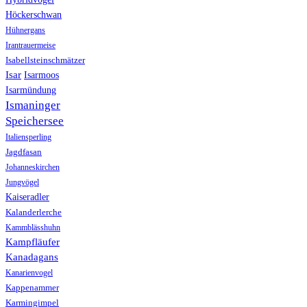
Höckerschwan
Hühnergans
Irantrauermeise
Isabellsteinschmätzer
Isar
Isarmoos
Isarmündung
Ismaninger
Speichersee
Italiensperling
Jagdfasan
Johanneskirchen
Jungvögel
Kaiseradler
Kalanderlerche
Kammblässhuhn
Kampfläufer
Kanadagans
Kanarienvogel
Kappenammer
Karmingimpel