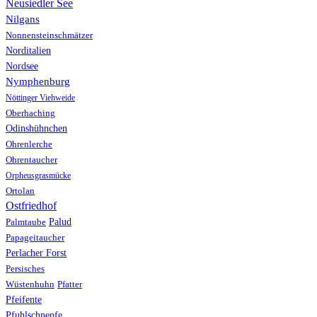
Neusiedler See
Nilgans
Nonnensteinschmätzer
Norditalien
Nordsee
Nymphenburg
Nöttinger Viehweide
Oberhaching
Odinshühnchen
Ohrenlerche
Ohrentaucher
Orpheusgrasmücke
Ortolan
Ostfriedhof
Palud
Palmtaube
Papageitaucher
Perlacher Forst
Persisches
Wüstenhuhn
Pfatter
Pfeifente
Pfuhlschnepfe