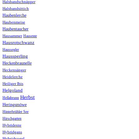
Halsbandschnäpper
Halsbandsittich
Haubenlerche
Haubenmeise
Haubentaucher
Hausammer
Hausente
Hausrotschwanz
Haussegler
Haussperling
Heckenbraunelle
Heckensänger
Heidelerche
Heiliger Ibis
Helgoland
Herbst
Hellabrunn
Heringsmöwe
Hinterbrühler See
Hirschgarten
Hybridente
Hybridgans
Hybridvogel