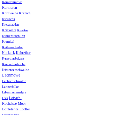
Korallenmöwe
Kormoran
Kranich
Kornweihe
Kreuzeck
Kreuzstauden
Krickente
Kroatien
Kronenflughuhn
Krumltal
Krähenscharbe
Kuhreiher
Kuckuck
Kurzschnabelgans
Kurzzehenlerche
Küstenseeschwalbe
Lachmöwe
Lachseeschwalbe
Lannerfalke
Lebensraumanalyse
Loisach-
Lech
Kochelsee-Moor
Löffelente
Löffler