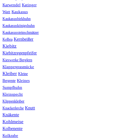
Karwendel
Katinger
Watt
Kaukasus
Kaukasusbirkhuhn
Kaukasuskönigshuhn
Kaukasussteinschmätzer
Kernbeißer
Kelbra
Kiebitz
Kiebitzregenpfeifer
Kieswerke Berglern
Klappergrasmücke
Kleiber
Kleine
Bergente
Kleines
Sumpfhuhn
Kleinspecht
Klippenkleiber
Knutt
Knackerlerche
Knäkente
Kohlmeise
Kolbenente
Kolkrabe