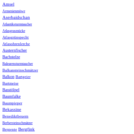
Amsel
Armenienmöwe
Aserbaidschan
Atlantiksturmtaucher
Atlasgrasmücke
Atlasgrünspecht
Atlasohrenlerche
Austernfischer
Bachstelze
Balearensturmtaucher
Balkansteinschmätzer
Balkon
Bartgeier
Bartmeise
Basstölpel
Baumfalke
Baumpieper
Bekassine
Benediktbeuern
Berbersteinschmätzer
Bergfink
Bergente