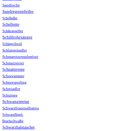
Sandlerche
Sandregenpfeifer
Schelladler
Schellente
Schikrasperber
Schilfrohrsänger
Schlagschwirl
Schlangenadler
Schmarotzerraubmöwe
Schmutzgeier
Schnatterente
Schneeammer
Schneesperling
Schreiadler
Schurrsee
Schwanzmeise
Schwarzbrauenalbatros
Schwarzflügel-
Brachschwalbe
Schwarzhalstaucher