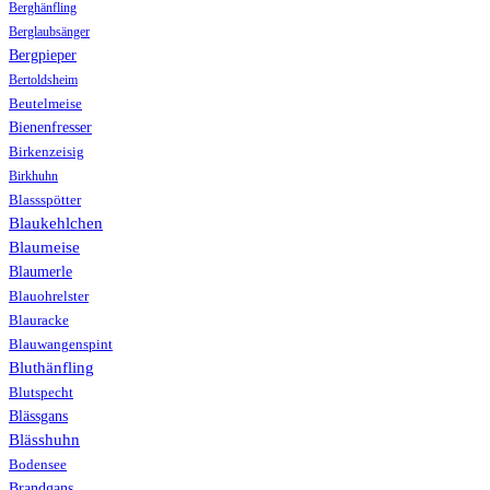
Berghänfling
Berglaubsänger
Bergpieper
Bertoldsheim
Beutelmeise
Bienenfresser
Birkenzeisig
Birkhuhn
Blassspötter
Blaukehlchen
Blaumeise
Blaumerle
Blauohrelster
Blauracke
Blauwangenspint
Bluthänfling
Blutspecht
Blässgans
Blässhuhn
Bodensee
Brandgans