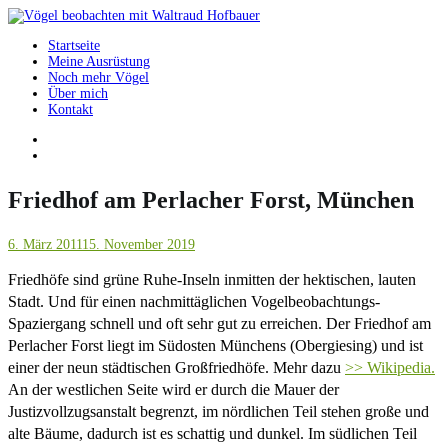
Springe
zum
Startseite
Inhalt
Vögel beobachten mit Waltraud Hofbauer
Meine Ausrüstung
Noch mehr Vögel
Über mich
Kontakt
Friedhof am Perlacher Forst, München
6. März 2011
15. November 2019
Friedhöfe sind grüne Ruhe-Inseln inmitten der hektischen, lauten
Stadt. Und für einen nachmittäglichen Vogelbeobachtungs-
Spaziergang schnell und oft sehr gut zu erreichen. Der Friedhof am
Perlacher Forst liegt im Südosten Münchens (Obergiesing) und ist
einer der neun städtischen Großfriedhöfe.
Mehr dazu
>> Wikipedia.
An der westlichen Seite wird er durch die Mauer der
Justizvollzugsanstalt begrenzt, im nördlichen Teil stehen große und
alte Bäume, dadurch ist es schattig und dunkel. Im südlichen Teil