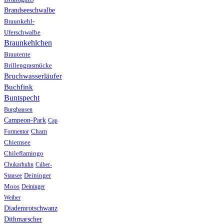
Brandseeschwalbe
Braunkehl-
Uferschwalbe
Braunkehlchen
Brautente
Brillengrasmücke
Bruchwasserläufer
Buchfink
Buntspecht
Burghausen
Campeon-Park
Cap
Formentor
Cham
Chiemsee
Chileflamingo
Chukarhuhn
Cúber-
Stausee
Deininger
Moos
Deininger
Weiher
Diademrotschwanz
Dithmarscher