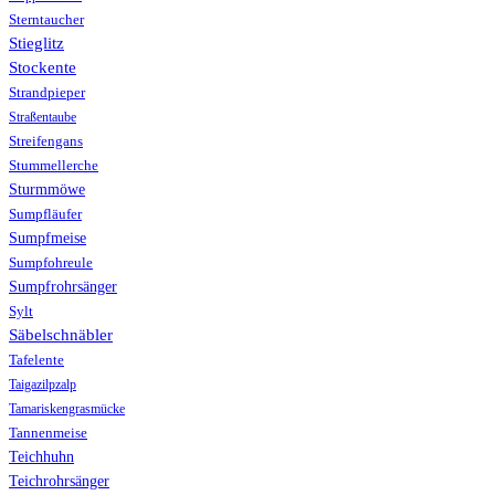
Sterntaucher
Stieglitz
Stockente
Strandpieper
Straßentaube
Streifengans
Stummellerche
Sturmmöwe
Sumpfläufer
Sumpfmeise
Sumpfohreule
Sumpfrohrsänger
Sylt
Säbelschnäbler
Tafelente
Taigazilpzalp
Tamariskengrasmücke
Tannenmeise
Teichhuhn
Teichrohrsänger