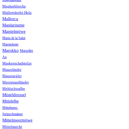
Magellangans
Maghreblerche
Mallertshofer Holz
Mallorca
Mandarinente
Mantelmöwe
Maria de la Salut
Marmelente
Marokko
Marzoller
Au
Maskenschafstelze
Mauerläufer
Mauersegler
Meerstrandläufer
Mehlschwalbe
Misteldrossel
Mittelelbe
Mittelmeer-
Steinschmätzer
Mittelmeermöwe
Mittelspecht