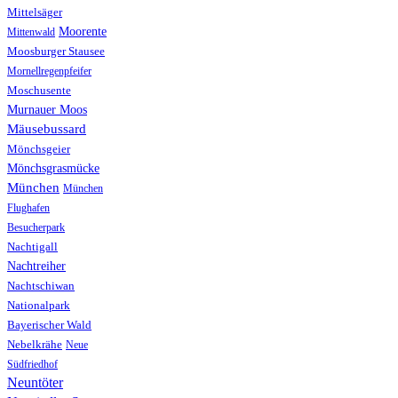
Mittelsäger
Moorente
Mittenwald
Moosburger Stausee
Mornellregenpfeifer
Moschusente
Murnauer Moos
Mäusebussard
Mönchsgeier
Mönchsgrasmücke
München
München
Flughafen
Besucherpark
Nachtigall
Nachtreiher
Nachtschiwan
Nationalpark
Bayerischer Wald
Nebelkrähe
Neue
Südfriedhof
Neuntöter