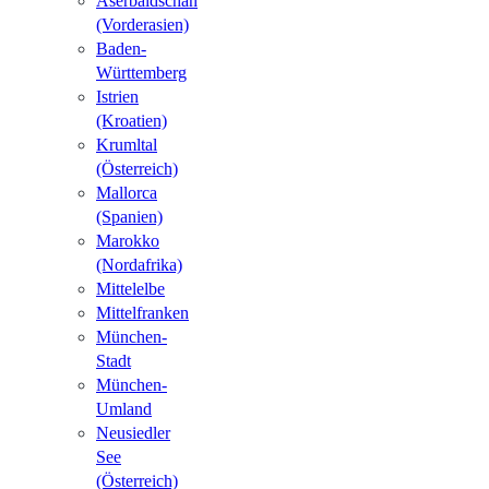
Aserbaidschan
(Vorderasien)
Baden-
Württemberg
Istrien
(Kroatien)
Krumltal
(Österreich)
Mallorca
(Spanien)
Marokko
(Nordafrika)
Mittelelbe
Mittelfranken
München-
Stadt
München-
Umland
Neusiedler
See
(Österreich)