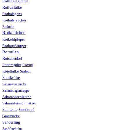
Rotflügelgimpel
Rotfußfalke
Rothalsgans
Rothalstaucher
Rothuhn
Rotkehlchen
Rotkehlpieper
Rotkopfwürger
Rotmilan
Rotschenkel
Rotstirngirlitz
Rovinj
Rötelfalke
Saalach
Saatkrähe
Saharagrasmücke
Saharakragentrappe
Saharaohrenlerche
Saharasteinschmätzer
Samtente
Samtkopf-
Grasmücke
Sanderling
Sandflughuhn