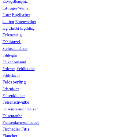
Eisvogelbrutplatz
Eittinger Weiher
Englischer
Elster
Garten
Entenweiher
Erg Chebbi
Ergolding
Erlenzeisig
Fahlbürzel-
Steinschmätzer
Fahlsegler
Falkenbussard
Feldlerche
Federsee
Feldschwirl
Feldsperling
Felsenhuhn
Felsenkleiber
Felsenschwalbe
Felsensteinschmätzer
Felsentaube
Fichtenkreuzschnabel
Fischadler
Fitis
Flaucher