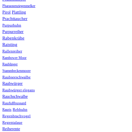
Pharaonenziegenmelker
Pirol
Plattling
Prachttaucher
Purpurhuhn
Purpurreiher
Rabenkrähe
Raisting
Rallenreiher
Rambower Moor
Raublinger
Stammbeckenmoore
Raubseeschwalbe
Raubwürger
Raubwürger elegans
Rauchschwalbe
Raufußbussard
Rebhuhn
Rauris
Regenbrachvogel
Regentalaue
Reiherente