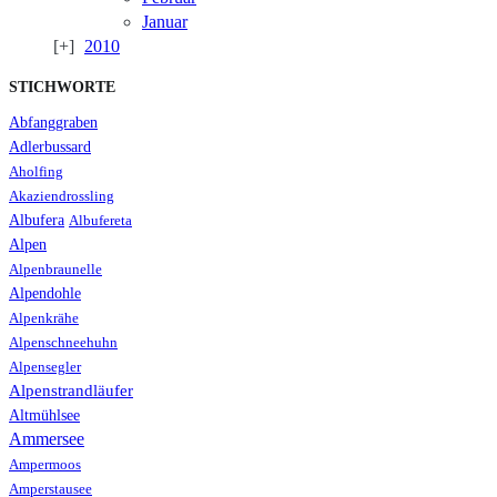
Januar
2010
STICHWORTE
Abfanggraben
Adlerbussard
Aholfing
Akaziendrossling
Albufera
Albufereta
Alpen
Alpenbraunelle
Alpendohle
Alpenkrähe
Alpenschneehuhn
Alpensegler
Alpenstrandläufer
Altmühlsee
Ammersee
Ampermoos
Amperstausee