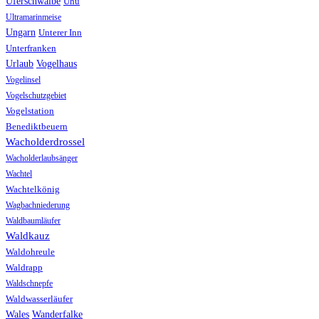
Uferschwalbe
Uhu
Ultramarinmeise
Ungarn
Unterer Inn
Unterfranken
Urlaub
Vogelhaus
Vogelinsel
Vogelschutzgebiet
Vogelstation
Benediktbeuern
Wacholderdrossel
Wacholderlaubsänger
Wachtel
Wachtelkönig
Wagbachniederung
Waldbaumläufer
Waldkauz
Waldohreule
Waldrapp
Waldschnepfe
Waldwasserläufer
Wales
Wanderfalke