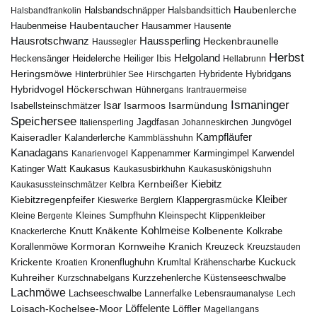
Haubenlerche
Halsbandfrankolin
Halsbandschnäpper
Halsbandsittich
Haubentaucher
Haubenmeise
Hausammer
Hausente
Hausrotschwanz
Haussperling
Heckenbraunelle
Haussegler
Herbst
Helgoland
Heidelerche
Heiliger Ibis
Heckensänger
Hellabrunn
Heringsmöwe
Hybridgans
Hinterbrühler See
Hirschgarten
Hybridente
Höckerschwan
Hybridvogel
Hühnergans
Irantrauermeise
Ismaninger
Isar
Isarmündung
Isabellsteinschmätzer
Isarmoos
Speichersee
Italiensperling
Jagdfasan
Johanneskirchen
Jungvögel
Kampfläufer
Kaiseradler
Kalanderlerche
Kammblässhuhn
Kanadagans
Karmingimpel
Karwendel
Kanarienvogel
Kappenammer
Katinger Watt
Kaukasus
Kaukasusbirkhuhn
Kaukasuskönigshuhn
Kiebitz
Kernbeißer
Kaukasussteinschmätzer
Kelbra
Kiebitzregenpfeifer
Kleiber
Klappergrasmücke
Kieswerke Berglern
Kleines Sumpfhuhn
Kleinspecht
Kleine Bergente
Klippenkleiber
Kohlmeise
Knutt
Knäkente
Kolbenente
Knackerlerche
Kolkrabe
Kormoran
Kornweihe
Kranich
Kreuzeck
Korallenmöwe
Kreuzstauden
Krickente
Kuckuck
Kroatien
Kronenflughuhn
Krumltal
Krähenscharbe
Kuhreiher
Küstenseeschwalbe
Kurzschnabelgans
Kurzzehenlerche
Lachmöwe
Lannerfalke
Lachseeschwalbe
Lebensraumanalyse
Lech
Löffelente
Löffler
Loisach-Kochelsee-Moor
Magellangans