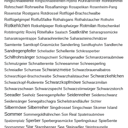
Rohrammer
Ringschnabelente
Ringschnabelenten-Hybrid
Rohrdommel
Rohrweihe
Rohrschwirl
Rosaflamingo
Rosapelikan
Rosenheim-Pang
Rostgans
Rotdrossel
Rosenstar
Rotflügel-Brachschwalbe
Rotfußfalke
Rothalsgans
Rothalstaucher
Rotflügelgimpel
Rothuhn
Rotkehlchen
Rotmilan
Rotschenkel
Rotkopfwürger
Rotkehlpieper
Saatkrähe
Rovinj
Rotstirngirlitz
Rötelfalke
Saalach
Saharagrasmücke
Saharasteinschmätzer
Saharakragentrappe
Saharaohrenlerche
Samtente
Sanderling
Samtkopf-Grasmücke
Sandflughuhn
Sandlerche
Sandregenpfeifer
Schellente
Schelladler
Schikrasperber
Schilfrohrsänger
Schlangenadler
Schlagschwirl
Schmarotzerraubmöwe
Schnatterente
Schmutzgeier
Schneeammer
Schneesperling
Schwanzmeise
Schwarzbrauenalbatros
Schreiadler
Schurrsee
Schwarzkehlchen
Schwarzhalstaucher
Schwarzflügel-Brachschwalbe
Schwarzkopfmöwe
Schwarzmilan
Schwarzkopf-Ruderente
Schwarzschwan
Schwarzspecht
Schwarzstirnwürger
Schwarzstorch
Seeadler
Seidenreiher
Seeregenpfeifer
Seeholz
Seidenschwanz
Seidensänger
Sichelstrandläufer
Senegaltschagra
Sichler
Silbermöwe
Silberreiher
Singdrossel
Singschwan
Skomer Island
Sommer
Sommergoldhähnchen
Son Real
Spatelraubmöwe
Sperber
Sperbergrasmücke
Spießente
Spatzenplatz
Sperlingskauz
Star
Starnberger See
Steinadler
Spornammer
Steinbraunelle