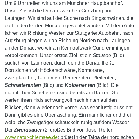
Um 9 Uhr treffen wir uns am Münchner Hauptbahnhof.
Unser Ziel ist die Donau zwischen Günzburg und
Lauingen. Wir sind auf der Suche nach Singschwänen, die
dort in den letzten Monaten gesichtet wurden.
Mit dem Auto
fahren wir Richtung Westen zur Stuttgarter Autobahn, nach
Augsburg biegen wir ab Richtung Norden nach Lauingen
an der Donau, wo wir am Kernkraftwerk Gundremmingen
vorbeikommen. Unser erstes Ziel ist ein
Stausee
(Bild)
südlich von Lauingen, durch den die Donau fließt.
Dort sichten wir Höckerschwäne, Kormorane,
Zwergtaucher, Tafelenten, Reiherenten, Pfeifenten,
Schnatterenten
(Bild) und
Kolbenenten
(Bild). Die
männlichen Schellenten sind bereits am Balzen. Sie
werfen ihren Hals schwungvoll nach hinten auf den
Rücken, dann wieder nach vorne, was sehr lustig aussieht.
Dann gibt es eine Überraschung: Ein männlicher und drei
weibliche Zwergsäger schauckeln ruhig auf dem Wasser.
Der
Zwergsäger
(2. großes Bild von Josef Reiter;
www.natur-chiemsee.de
) brütet in der Taiga der nordischen