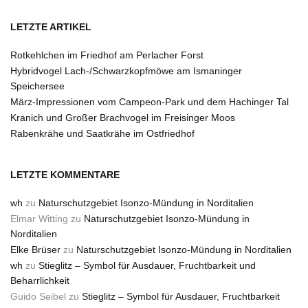
LETZTE ARTIKEL
Rotkehlchen im Friedhof am Perlacher Forst
Hybridvogel Lach-/Schwarzkopfmöwe am Ismaninger
Speichersee
März-Impressionen vom Campeon-Park und dem Hachinger Tal
Kranich und Großer Brachvogel im Freisinger Moos
Rabenkrähe und Saatkrähe im Ostfriedhof
LETZTE KOMMENTARE
wh
zu
Naturschutzgebiet Isonzo-Mündung in Norditalien
Elmar Witting
zu
Naturschutzgebiet Isonzo-Mündung in
Norditalien
Elke Brüser
zu
Naturschutzgebiet Isonzo-Mündung in Norditalien
wh
zu
Stieglitz – Symbol für Ausdauer, Fruchtbarkeit und
Beharrlichkeit
Guido Seibel
zu
Stieglitz – Symbol für Ausdauer, Fruchtbarkeit