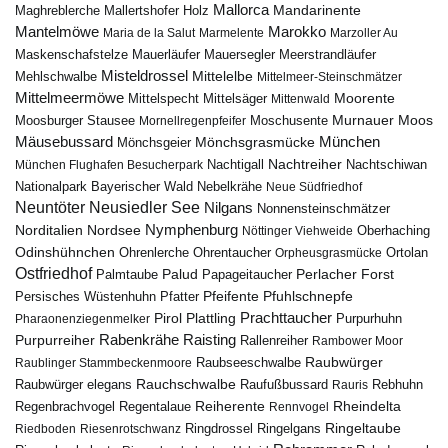
Mallorca
Mandarinente
Maghreblerche
Mallertshofer Holz
Marokko
Mantelmöwe
Maria de la Salut
Marmelente
Marzoller Au
Maskenschafstelze
Mauersegler
Mauerläufer
Meerstrandläufer
Misteldrossel
Mehlschwalbe
Mittelelbe
Mittelmeer-Steinschmätzer
Mittelmeermöwe
Mittelsäger
Moorente
Mittelspecht
Mittenwald
Murnauer Moos
Moosburger Stausee
Mornellregenpfeifer
Moschusente
Mäusebussard
München
Mönchsgeier
Mönchsgrasmücke
Nachtreiher
Nachtigall
München Flughafen Besucherpark
Nachtschiwan
Nebelkrähe
Nationalpark Bayerischer Wald
Neue Südfriedhof
Neuntöter
Neusiedler See
Nilgans
Nonnensteinschmätzer
Nymphenburg
Norditalien
Nordsee
Nöttinger Viehweide
Oberhaching
Odinshühnchen
Ohrentaucher
Ortolan
Ohrenlerche
Orpheusgrasmücke
Ostfriedhof
Palud
Palmtaube
Papageitaucher
Perlacher Forst
Pfuhlschnepfe
Pfeifente
Persisches Wüstenhuhn
Pfatter
Pirol
Prachttaucher
Plattling
Purpurhuhn
Pharaonenziegenmelker
Rabenkrähe
Purpurreiher
Raisting
Rallenreiher
Rambower Moor
Raubwürger
Raubseeschwalbe
Raublinger Stammbeckenmoore
Rauchschwalbe
Raubwürger elegans
Rebhuhn
Raufußbussard
Rauris
Reiherente
Rheindelta
Regenbrachvogel
Regentalaue
Rennvogel
Ringeltaube
Ringdrossel
Ringelgans
Riedboden
Riesenrotschwanz