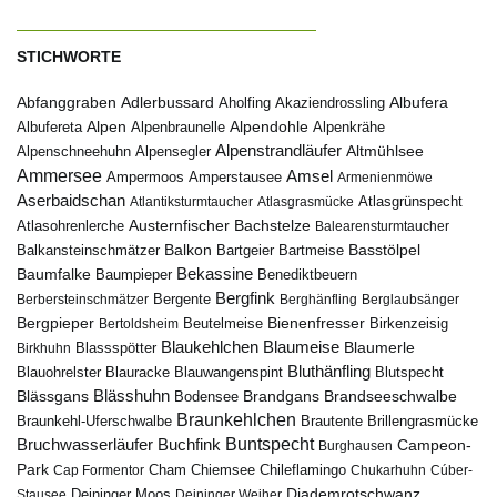
STICHWORTE
Abfanggraben
Albufera
Adlerbussard
Aholfing
Akaziendrossling
Alpen
Albufereta
Alpenbraunelle
Alpendohle
Alpenkrähe
Alpenstrandläufer
Alpenschneehuhn
Alpensegler
Altmühlsee
Ammersee
Amsel
Ampermoos
Amperstausee
Armenienmöwe
Aserbaidschan
Atlantiksturmtaucher
Atlasgrasmücke
Atlasgrünspecht
Austernfischer
Bachstelze
Atlasohrenlerche
Balearensturmtaucher
Balkon
Basstölpel
Balkansteinschmätzer
Bartgeier
Bartmeise
Bekassine
Baumfalke
Baumpieper
Benediktbeuern
Bergfink
Berbersteinschmätzer
Bergente
Berghänfling
Berglaubsänger
Bergpieper
Bienenfresser
Beutelmeise
Bertoldsheim
Birkenzeisig
Blaumeise
Blaukehlchen
Blaumerle
Birkhuhn
Blassspötter
Bluthänfling
Blauohrelster
Blauracke
Blutspecht
Blauwangenspint
Blässhuhn
Brandseeschwalbe
Blässgans
Brandgans
Bodensee
Braunkehlchen
Brillengrasmücke
Braunkehl-Uferschwalbe
Brautente
Bruchwasserläufer
Buchfink
Buntspecht
Campeon-
Burghausen
Park
Chiemsee
Chileflamingo
Cap Formentor
Cham
Chukarhuhn
Cúber-
Diademrotschwanz
Stausee
Deininger Moos
Deininger Weiher