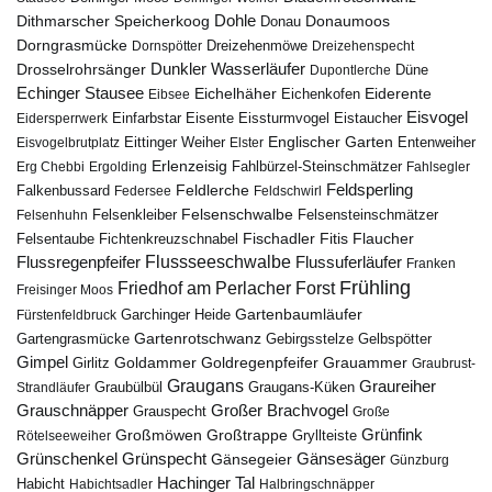
Dohle
Dithmarscher Speicherkoog
Donau
Donaumoos
Dorngrasmücke
Dornspötter
Dreizehenmöwe
Dreizehenspecht
Drosselrohrsänger
Dunkler Wasserläufer
Düne
Dupontlerche
Echinger Stausee
Eichelhäher
Eiderente
Eichenkofen
Eibsee
Eisvogel
Eistaucher
Eidersperrwerk
Einfarbstar
Eisente
Eissturmvogel
Englischer Garten
Entenweiher
Eisvogelbrutplatz
Eittinger Weiher
Elster
Erlenzeisig
Fahlbürzel-Steinschmätzer
Erg Chebbi
Ergolding
Fahlsegler
Feldsperling
Feldlerche
Falkenbussard
Federsee
Feldschwirl
Felsenschwalbe
Felsensteinschmätzer
Felsenhuhn
Felsenkleiber
Fischadler
Fitis
Flaucher
Fichtenkreuzschnabel
Felsentaube
Flussregenpfeifer
Flussseeschwalbe
Flussuferläufer
Franken
Frühling
Friedhof am Perlacher Forst
Freisinger Moos
Gartenbaumläufer
Garchinger Heide
Fürstenfeldbruck
Gartenrotschwanz
Gartengrasmücke
Gebirgsstelze
Gelbspötter
Gimpel
Goldammer
Goldregenpfeifer
Girlitz
Grauammer
Graubrust-
Graugans
Graureiher
Graubülbül
Graugans-Küken
Strandläufer
Grauschnäpper
Großer Brachvogel
Grauspecht
Große
Grünfink
Großmöwen
Großtrappe
Rötelseeweiher
Gryllteiste
Gänsesäger
Grünschenkel
Grünspecht
Gänsegeier
Günzburg
Hachinger Tal
Habicht
Habichtsadler
Halbringschnäpper