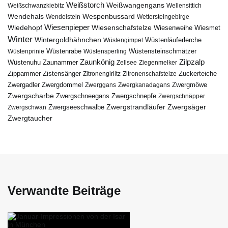
Weißstorch
Weißwangengans
Weißschwanzkiebitz
Wellensittich
Wendehals
Wespenbussard
Wendelstein
Wettersteingebirge
Wiedehopf
Wiesenpieper
Wiesenschafstelze
Wiesmet
Wiesenweihe
Winter
Wintergoldhähnchen
Wüstenläuferlerche
Wüstengimpel
Wüstenprinie
Wüstenrabe
Wüstensperling
Wüstensteinschmätzer
Zaunkönig
Zilpzalp
Zaunammer
Wüstenuhu
Zellsee
Ziegenmelker
Zippammer
Zistensänger
Zuckerteiche
Zitronengirlitz
Zitronenschafstelze
Zwergdommel
Zwergmöwe
Zwergadler
Zwerggans
Zwergkanadagans
Zwergscharbe
Zwergschneegans
Zwergschnepfe
Zwergschnäpper
Zwergstrandläufer
Zwergseeschwalbe
Zwergsäger
Zwergschwan
Zwergtaucher
Verwandte Beiträge