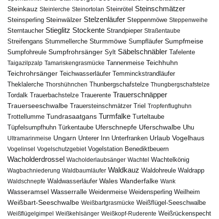
Steinschmätzer
Steinkauz
Steinrötel
Steinlerche
Steinortolan
Steinwälzer
Stelzenläufer
Steinsperling
Steppenmöwe
Steppenweihe
Stieglitz
Stockente
Sterntaucher
Strandpieper
Straßentaube
Sturmmöwe
Sumpfmeise
Streifengans
Sumpfläufer
Stummellerche
Sumpfrohrsänger
Säbelschnäbler
Sylt
Tafelente
Sumpfohreule
Teichhuhn
Tannenmeise
Taigazilpzalp
Tamariskengrasmücke
Teichrohrsänger
Teichwasserläufer
Temminckstrandläufer
Theklalerche
Thunbergschafstelze
Thorshühnchen
Thungbergschafstelze
Trauerschnäpper
Tordalk
Trauerbachstelze
Trauerente
Trauerseeschwalbe
Trauersteinschmätzer
Triel
Tropfenflughuhn
Turmfalke
Trottellumme
Tundrasaatgans
Turteltaube
Uferschnepfe
Tüpfelsumpfhuhn
Uferschwalbe
Türkentaube
Uhu
Urlaub
Ungarn
Unterer Inn
Vogelhaus
Ultramarinmeise
Unterfranken
Vogelstation Benediktbeuern
Vogelinsel
Vogelschutzgebiet
Wacholderdrossel
Wacholderlaubsänger
Wachtel
Wachtelkönig
Waldkauz
Waldohreule
Waldrapp
Wagbachniederung
Waldbaumläufer
Wales
Wanderfalke
Waldschnepfe
Waldwasserläufer
Wank
Wasseramsel
Wasserralle
Weidenmeise
Weidensperling
Weilheim
Weißbart-Seeschwalbe
Weißbartgrasmücke
Weißflügel-Seeschwalbe
Weißflügelgimpel
Weißkehlsänger
Weißkopf-Ruderente
Weißrückenspecht