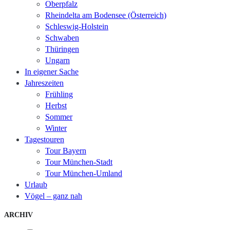
Oberpfalz
Rheindelta am Bodensee (Österreich)
Schleswig-Holstein
Schwaben
Thüringen
Ungarn
In eigener Sache
Jahreszeiten
Frühling
Herbst
Sommer
Winter
Tagestouren
Tour Bayern
Tour München-Stadt
Tour München-Umland
Urlaub
Vögel – ganz nah
ARCHIV