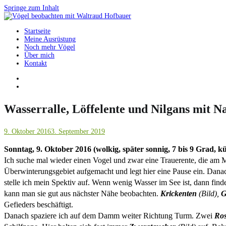
Springe zum Inhalt
Startseite
Vögel beobachten mit Waltraud Hofbauer
Meine Ausrüstung
Noch mehr Vögel
Über mich
Kontakt
Wasserralle, Löffelente und Nilgans mit 
9. Oktober 2016
3. September 2019
Sonntag, 9. Oktober 2016 (wolkig, später sonnig, 7 bis 9 Grad, k
Ich suche mal wieder einen Vogel und zwar eine Trauerente, die am M
Überwinterungsgebiet aufgemacht und legt hier eine Pause ein.
Danac
stelle ich mein Spektiv auf. Wenn wenig Wasser im See ist, dann find
kann man sie gut aus nächster Nähe beobachten.
Krickenten
(Bild),
G
Gefieders beschäftigt.
Danach spaziere ich auf dem Damm weiter Richtung Turm. Zwei
Ros