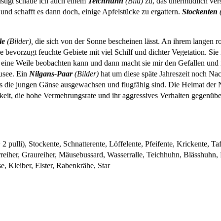
stigt schaue ich auch einem
Teichhuhn
(Bild)
zu, das unermüdlich ver
und schafft es dann doch, einige Apfelstücke zu ergattern.
Stockenten
(
le
(Bilder),
die sich von der Sonne bescheinen lässt. An ihrem langen r
 bevorzugt feuchte Gebiete mit viel Schilf und dichter Vegetation. Sie i
e eine Weile beobachten kann und dann macht sie mir den Gefallen und
usee. Ein
Nilgans-Paar
(Bilder)
hat um diese späte Jahreszeit noch N
die jungen Gänse ausgewachsen und flugfähig sind. Die Heimat der Nilg
gkeit, die hohe Vermehrungsrate und ihr aggressives Verhalten gegenüb
 pulli), Stockente, Schnatterente, Löffelente, Pfeifente, Krickente, Ta
rreiher, Graureiher, Mäusebussard, Wasserralle, Teichhuhn, Blässhuh
 Kleiber, Elster, Rabenkrähe, Star