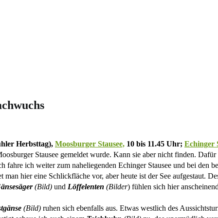
Nachwuchs
ühler Herbsttag),
Moosburger Stausee,
10 bis 11.45 Uhr;
Echinger 
oosburger Stausee gemeldet wurde. Kann sie aber nicht finden. Dafür 
h fahre ich weiter zum naheliegenden Echinger Stausee und bei den b
et man hier eine Schlickfläche vor, aber heute ist der See aufgestaut. 
änsesäger
(Bild)
und
Löffelenten
(Bilder
) fühlen sich hier anscheinen
tgänse
(Bild)
ruhen sich ebenfalls aus. Etwas westlich des Aussichtstur