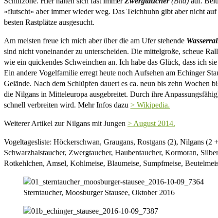
Schilfzone. Hier halten sich fast immer
Zwergtaucher
(Bild)
auf. Belu
»flutscht« aber immer wieder weg. Das Teichhuhn gibt aber nicht auf 
besten Rastplätze ausgesucht.
Am meisten freue ich mich aber über die am Ufer stehende
Wasserral
sind nicht voneinander zu unterscheiden. Die mittelgroße, scheue Ralle
wie ein quickendes Schweinchen an. Ich habe das Glück, dass ich si
Ein andere Vogelfamilie erregt heute noch Aufsehen am Echinger Sta
Gelände. Nach dem Schlüpfen dauert es ca. neun bis zehn Wochen bis 
die Nilgans in Mitteleuropa ausgebreitet. Durch ihre Anpassungsfähi
schnell verbreiten wird. Mehr Infos dazu
> Wikipedia.
Weiterer Artikel zur Nilgans mit Jungen
> August 2014.
Vogeltagesliste: Höckerschwan, Graugans, Rostgans (2), Nilgans (2 + 2
Schwarzhalstaucher, Zwergtaucher, Haubentaucher, Kormoran, Silbe
Rotkehlchen, Amsel, Kohlmeise, Blaumeise, Sumpfmeise, Beutelmeise,
Sterntaucher, Moosburger Stausee, Oktober 2016