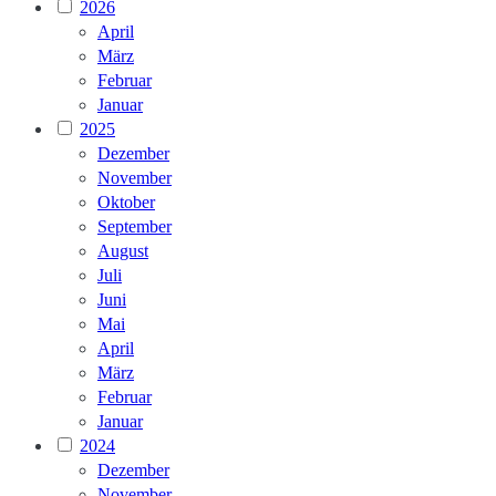
2026
April
März
Februar
Januar
2025
Dezember
November
Oktober
September
August
Juli
Juni
Mai
April
März
Februar
Januar
2024
Dezember
November