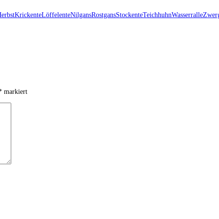
erbst
Krickente
Löffelente
Nilgans
Rostgans
Stockente
Teichhuhn
Wasserralle
Zwerg
*
markiert