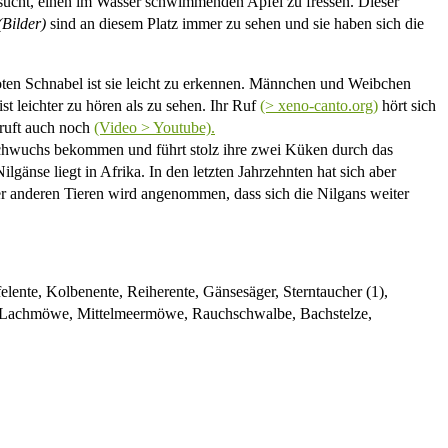
sucht, einen im Wasser schwimmenden Apfel zu fressen. Dieser
Bilder)
sind an diesem Platz immer zu sehen und sie haben sich die
oten Schnabel ist sie leicht zu erkennen. Männchen und Weibchen
st leichter zu hören als zu sehen. Ihr Ruf
(> xeno-canto.org)
hört sich
 ruft auch noch
(Video > Youtube).
achwuchs bekommen und führt stolz ihre zwei Küken durch das
änse liegt in Afrika. In den letzten Jahrzehnten hat sich aber
er anderen Tieren wird angenommen, dass sich die Nilgans weiter
felente, Kolbenente, Reiherente, Gänsesäger, Sterntaucher (1),
n, Lachmöwe, Mittelmeermöwe, Rauchschwalbe, Bachstelze,