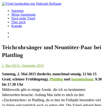
Springe
zum
Startseite
Inhalt
Vögel beobachten mit Waltraud Hofbauer
Meine Ausrüstung
Noch mehr Vögel
Über mich
Kontakt
Teichrohrsänger und Neuntöter-Paar bei
Plattling
2. Mai 2015
5. September 2019
Samstag, 2. Mai 2015 (bedeckt, manchmal sonnig, 12 bis 15
Grad, schöner Frühlingstag),
Plattling
und
Isarmündung,
9.30
bis 17.30 Uhr
Mittlerweile gibt es einige Areale, die ich zu bestimmten
Jahreszeiten besuche. Anfang Mai zieht es mich zu den
»Zuckerteichen« in Plattling, da es hier im Frühjahr besonders viel
zu hören und natürlich auch zu sehen gibt. Die Vögel anhand ihrer