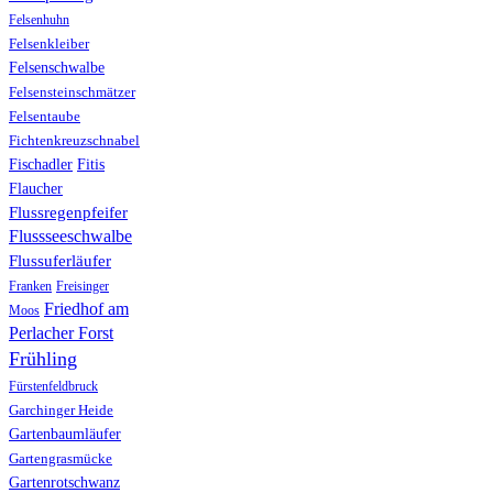
Felsenhuhn
Felsenkleiber
Felsenschwalbe
Felsensteinschmätzer
Felsentaube
Fichtenkreuzschnabel
Fischadler
Fitis
Flaucher
Flussregenpfeifer
Flussseeschwalbe
Flussuferläufer
Franken
Freisinger
Friedhof am
Moos
Perlacher Forst
Frühling
Fürstenfeldbruck
Garchinger Heide
Gartenbaumläufer
Gartengrasmücke
Gartenrotschwanz