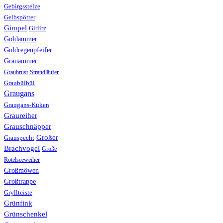
Gebirgsstelze
Gelbspötter
Gimpel
Girlitz
Goldammer
Goldregenpfeifer
Grauammer
Graubrust-Strandläufer
Graubülbül
Graugans
Graugans-Küken
Graureiher
Grauschnäpper
Großer
Grauspecht
Brachvogel
Große
Rötelseeweiher
Großmöwen
Großtrappe
Gryllteiste
Grünfink
Grünschenkel