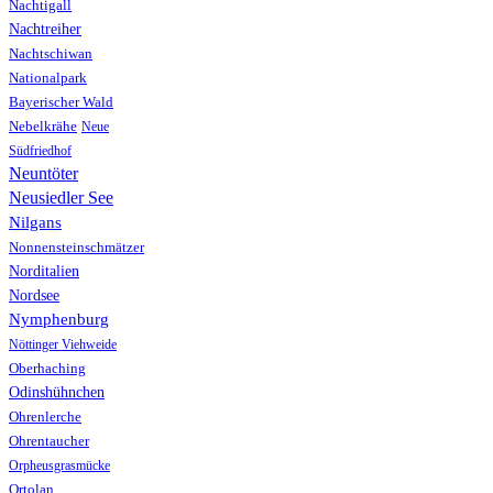
Nachtigall
Nachtreiher
Nachtschiwan
Nationalpark
Bayerischer Wald
Nebelkrähe
Neue
Südfriedhof
Neuntöter
Neusiedler See
Nilgans
Nonnensteinschmätzer
Norditalien
Nordsee
Nymphenburg
Nöttinger Viehweide
Oberhaching
Odinshühnchen
Ohrenlerche
Ohrentaucher
Orpheusgrasmücke
Ortolan