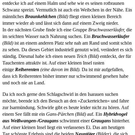
entdecke ich auf einem Halm und sehe wie es seinen rotbraunen
Schwanz spreizt. Vermutlich ist auch ein Weibchen in der Nähe. Ein
männliches
Braunkehlchen
(Bild)
fliegt einen kleinen Bereich
immer wieder ab und lässt sich dann auf einem Zweig nieder.
In der nächsten Grube finde ich eine Gruppe
Bruchwasserläufer,
die
im seichten Wasser nach Nahrung suchen. Ein
Bruchwasserläufer
(Bild)
ist an einem anderen Platz sehr nah am Rand und somit schön
zu sehen. Da dieses Gebiet industriell genutzt wird, verändert es sich
ständig. Diesmal habe ich einen neuen
Teich (Bild)
entdeckt, der für
Tauchenten attraktiv ist. Auf einer kleinen Insel rasten
einige
Reiherenten
(eine davon im Bild).
Da ist mir aufgefallen,
dass ich Reiherenten bisher immer nur schwimmend gesehen habe
und noch nie an Land.
Da ich noch gerne den Schlagschwirl in den Isarauen suchen
möchte, beende ich den Besuch an den »Zuckerteichen« und fahre
zur Isarmündung. Schwirle gibt es heute leider nicht zu hören. Auf
einem See fällt mir ein
Gans-Pärchen (Bild)
auf. Ein
Hybridvogel
aus Weißwangen-/Graugans
schwimmt einer
Graugans
hinterher.
Auf einer kleinen Insel liegt ein verlassenes Ei. Das am heutigen
Tag schönste Erlebnis sind die beiden
Neuntöter
(Bilder)
, die sich