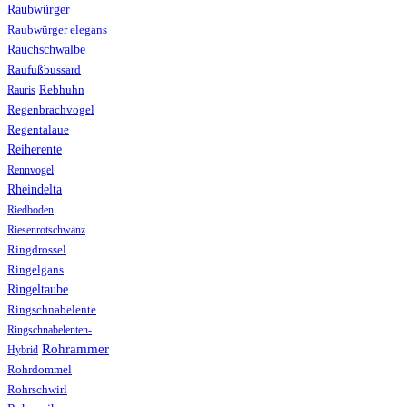
Raubwürger
Raubwürger elegans
Rauchschwalbe
Raufußbussard
Rebhuhn
Rauris
Regenbrachvogel
Regentalaue
Reiherente
Rennvogel
Rheindelta
Riedboden
Riesenrotschwanz
Ringdrossel
Ringelgans
Ringeltaube
Ringschnabelente
Ringschnabelenten-
Rohrammer
Hybrid
Rohrdommel
Rohrschwirl