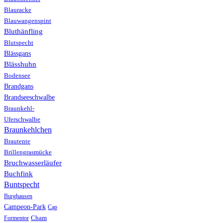
Blauracke
Blauwangenspint
Bluthänfling
Blutspecht
Blässgans
Blässhuhn
Bodensee
Brandgans
Brandseeschwalbe
Braunkehl-
Uferschwalbe
Braunkehlchen
Brautente
Brillengrasmücke
Bruchwasserläufer
Buchfink
Buntspecht
Burghausen
Campeon-Park
Cap
Formentor
Cham