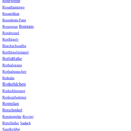
Rohrweihe
Rosaflamingo
Rosapelikan
Rosenheim-Pang
Rostgans
Rosenstar
Rotdrossel
Rotflügel-
Brachschwalbe
Rotflügelgimpel
Rotfußfalke
Rothalsgans
Rothalstaucher
Rothuhn
Rotkehlchen
Rotkehlpieper
Rotkopfwürger
Rotmilan
Rotschenkel
Rotstirngirlitz
Rovinj
Rötelfalke
Saalach
Saatkrähe