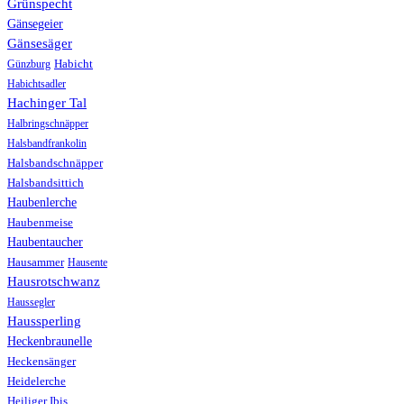
Grünspecht
Gänsegeier
Gänsesäger
Günzburg
Habicht
Habichtsadler
Hachinger Tal
Halbringschnäpper
Halsbandfrankolin
Halsbandschnäpper
Halsbandsittich
Haubenlerche
Haubenmeise
Haubentaucher
Hausammer
Hausente
Hausrotschwanz
Haussegler
Haussperling
Heckenbraunelle
Heckensänger
Heidelerche
Heiliger Ibis