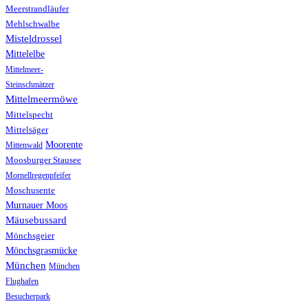
Meerstrandläufer
Mehlschwalbe
Misteldrossel
Mittelelbe
Mittelmeer-
Steinschmätzer
Mittelmeermöwe
Mittelspecht
Mittelsäger
Moorente
Mittenwald
Moosburger Stausee
Mornellregenpfeifer
Moschusente
Murnauer Moos
Mäusebussard
Mönchsgeier
Mönchsgrasmücke
München
München
Flughafen
Besucherpark