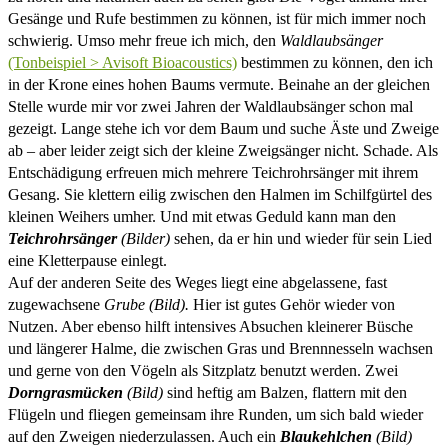
Gesänge und Rufe bestimmen zu können, ist für mich immer noch
schwierig.
Umso mehr freue ich mich, den
Waldlaubsänger
(Tonbeispiel > Avisoft Bioacoustics)
bestimmen zu können, den ich
in der Krone eines hohen Baums vermute. Beinahe an der gleichen
Stelle wurde mir vor zwei Jahren der Waldlaubsänger schon mal
gezeigt. Lange stehe ich vor dem Baum und suche Äste und Zweige
ab – aber leider zeigt sich der kleine Zweigsänger nicht. Schade. Als
Entschädigung erfreuen mich mehrere Teichrohrsänger mit ihrem
Gesang. Sie klettern eilig zwischen den Halmen im Schilfgürtel des
kleinen Weihers umher. Und mit etwas Geduld kann man den
Teichrohrsänger
(Bilder)
sehen, da er hin und wieder für sein Lied
eine Kletterpause einlegt.
Auf der anderen Seite des Weges liegt eine abgelassene, fast
zugewachsene
Grube (Bild).
Hier ist gutes Gehör wieder von
Nutzen. Aber ebenso hilft intensives Absuchen kleinerer Büsche
und längerer Halme, die zwischen Gras und Brennnesseln wachsen
und gerne von den Vögeln als Sitzplatz benutzt werden. Zwei
Dorngrasmücken
(Bild)
sind heftig am Balzen, flattern mit den
Flügeln und fliegen gemeinsam ihre Runden, um sich bald wieder
auf den Zweigen niederzulassen. Auch ein
Blaukehlchen
(Bild)