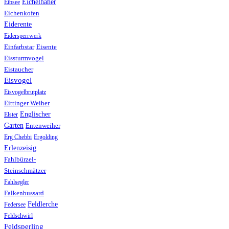
Eichelhäher
Eibsee
Eichenkofen
Eiderente
Eidersperrwerk
Einfarbstar
Eisente
Eissturmvogel
Eistaucher
Eisvogel
Eisvogelbrutplatz
Eittinger Weiher
Englischer
Elster
Garten
Entenweiher
Erg Chebbi
Ergolding
Erlenzeisig
Fahlbürzel-
Steinschmätzer
Fahlsegler
Falkenbussard
Feldlerche
Federsee
Feldschwirl
Feldsperling