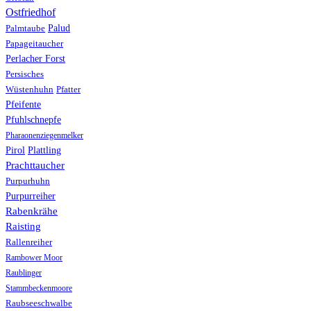
Ostfriedhof
Palud
Palmtaube
Papageitaucher
Perlacher Forst
Persisches
Wüstenhuhn
Pfatter
Pfeifente
Pfuhlschnepfe
Pharaonenziegenmelker
Pirol
Plattling
Prachttaucher
Purpurhuhn
Purpurreiher
Rabenkrähe
Raisting
Rallenreiher
Rambower Moor
Raublinger
Stammbeckenmoore
Raubseeschwalbe