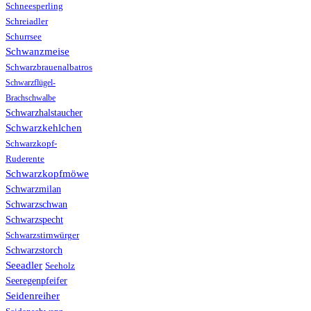
Schneesperling
Schreiadler
Schurrsee
Schwanzmeise
Schwarzbrauenalbatros
Schwarzflügel-
Brachschwalbe
Schwarzhalstaucher
Schwarzkehlchen
Schwarzkopf-
Ruderente
Schwarzkopfmöwe
Schwarzmilan
Schwarzschwan
Schwarzspecht
Schwarzstirnwürger
Schwarzstorch
Seeadler
Seeholz
Seeregenpfeifer
Seidenreiher