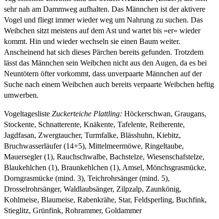
sehr nah am Dammweg aufhalten. Das Männchen ist der aktivere
Vogel und fliegt immer wieder weg um Nahrung zu suchen. Das
Weibchen sitzt meistens auf dem Ast und wartet bis »er« wieder
kommt. Hin und wieder wechseln sie einen Baum weiter.
Anscheinend hat sich dieses Pärchen bereits gefunden. Trotzdem
lässt das Männchen sein Weibchen nicht aus den Augen, da es bei
Neuntötern öfter vorkommt, dass unverpaarte Männchen auf der
Suche nach einem Weibchen auch bereits verpaarte Weibchen heftig
umwerben.
Vogeltagesliste
Zuckerteiche Plattling:
Höckerschwan, Graugans,
Stockente, Schnatterente, Knäkente, Tafelente, Reiherente,
Jagdfasan, Zwergtaucher, Turmfalke, Blässhuhn, Kiebitz,
Bruchwasserläufer (14+5), Mittelmeermöwe, Ringeltaube,
Mauersegler (1), Rauchschwalbe, Bachstelze, Wiesenschafstelze,
Blaukehlchen (1), Braunkehlchen (1), Amsel, Mönchsgrasmücke,
Dorngrasmücke (mind. 3), Teichrohrsänger (mind. 5),
Drosselrohrsänger, Waldlaubsänger, Zilpzalp, Zaunkönig,
Kohlmeise, Blaumeise, Rabenkrähe, Star, Feldsperling, Buchfink,
Stieglitz, Grünfink, Rohrammer, Goldammer