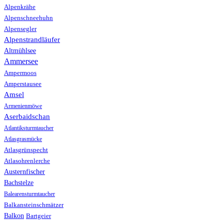
Alpenkrähe
Alpenschneehuhn
Alpensegler
Alpenstrandläufer
Altmühlsee
Ammersee
Ampermoos
Amperstausee
Amsel
Armenienmöwe
Aserbaidschan
Atlantiksturmtaucher
Atlasgrasmücke
Atlasgrünspecht
Atlasohrenlerche
Austernfischer
Bachstelze
Balearensturmtaucher
Balkansteinschmätzer
Balkon
Bartgeier