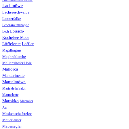
Lachmöwe
Lachseeschwalbe
Lannerfalke
Lebensraumanalyse
Loisach-
Lech
Kochelsee-Moor
Löffelente
Löffler
Magellangans
Maghreblerche
Mallertshofer Holz
Mallorca
Mandarinente
Mantelmöwe
Maria de la Salut
Marmelente
Marokko
Marzoller
Au
Maskenschafstelze
Mauerläufer
Mauersegler