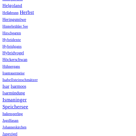
Helgoland
Herbst
Hellabrunn
Heringsmöwe
Hinterbrühler See
Hirschgarten
Hybridente
Hybridgans
Hybridvogel
Höckerschwan
Hühnergans
Irantrauermeise
Isabellsteinschmätzer
Isar
Isarmoos
Isarmündung
Ismaninger
Speichersee
Italiensperling
Jagdfasan
Johanneskirchen
Jungvögel