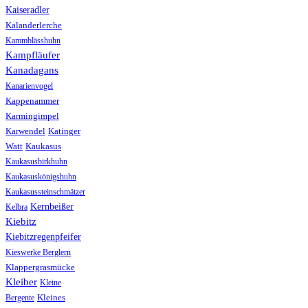
Kaiseradler
Kalanderlerche
Kammblässhuhn
Kampfläufer
Kanadagans
Kanarienvogel
Kappenammer
Karmingimpel
Karwendel
Katinger
Watt
Kaukasus
Kaukasusbirkhuhn
Kaukasuskönigshuhn
Kaukasussteinschmätzer
Kernbeißer
Kelbra
Kiebitz
Kiebitzregenpfeifer
Kieswerke Berglern
Klappergrasmücke
Kleiber
Kleine
Bergente
Kleines