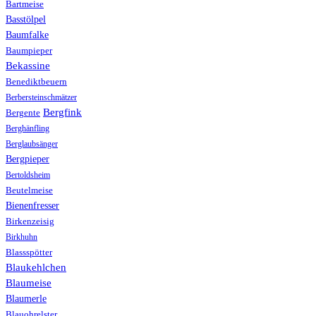
Bartmeise
Basstölpel
Baumfalke
Baumpieper
Bekassine
Benediktbeuern
Berbersteinschmätzer
Bergfink
Bergente
Berghänfling
Berglaubsänger
Bergpieper
Bertoldsheim
Beutelmeise
Bienenfresser
Birkenzeisig
Birkhuhn
Blassspötter
Blaukehlchen
Blaumeise
Blaumerle
Blauohrelster