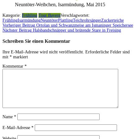
Neuntöter-Weibchen, Isarmündung, Mai 2015
Kategorie:
Frühling
Tour Bayern
Verschlagwortet:
Frühling
Isarmündung
Neuntöter
Plattling
Teichrohrsänger
Zuckerteiche
Vorheriger Beitrag
Ortolan und Schwanzmeise am Ismaninger Speichersee
Beitragsnavigation
Nächster Beitrag
Halsbandschnäpper und brütende Stare in Freising
Schreiben Sie einen Kommentar
Ihre E-Mail-Adresse wird nicht veröffentlicht.
Erforderliche Felder sind
mit
*
markiert
Kommentar
*
Name
*
E-Mail-Adresse
*
Website