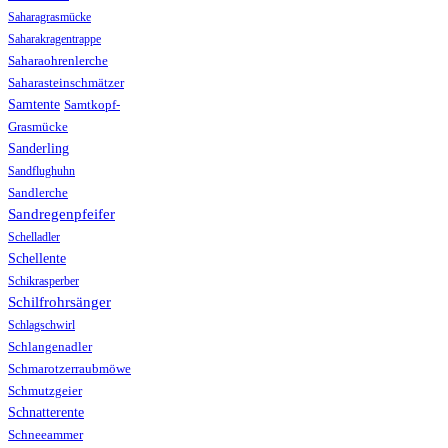
Saharagrasmücke
Saharakragentrappe
Saharaohrenlerche
Saharasteinschmätzer
Samtente
Samtkopf-
Grasmücke
Sanderling
Sandflughuhn
Sandlerche
Sandregenpfeifer
Schelladler
Schellente
Schikrasperber
Schilfrohrsänger
Schlagschwirl
Schlangenadler
Schmarotzerraubmöwe
Schmutzgeier
Schnatterente
Schneeammer