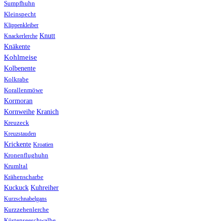
Sumpfhuhn
Kleinspecht
Klippenkleiber
Knutt
Knackerlerche
Knäkente
Kohlmeise
Kolbenente
Kolkrabe
Korallenmöwe
Kormoran
Kranich
Kornweihe
Kreuzeck
Kreuzstauden
Krickente
Kroatien
Kronenflughuhn
Krumltal
Krähenscharbe
Kuhreiher
Kuckuck
Kurzschnabelgans
Kurzzehenlerche
Küstenseeschwalbe