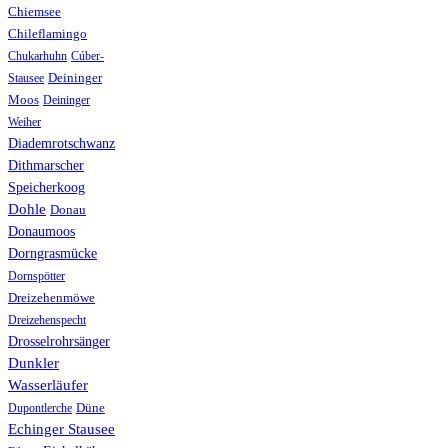
Chiemsee
Chileflamingo
Chukarhuhn
Cúber-
Stausee
Deininger
Moos
Deininger
Weiher
Diademrotschwanz
Dithmarscher
Speicherkoog
Dohle
Donau
Donaumoos
Dorngrasmücke
Dornspötter
Dreizehenmöwe
Dreizehenspecht
Drosselrohrsänger
Dunkler
Wasserläufer
Düne
Dupontlerche
Echinger Stausee