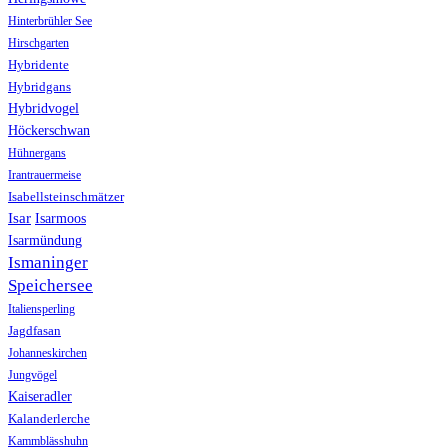
Hinterbrühler See
Hirschgarten
Hybridente
Hybridgans
Hybridvogel
Höckerschwan
Hühnergans
Irantrauermeise
Isabellsteinschmätzer
Isar
Isarmoos
Isarmündung
Ismaninger
Speichersee
Italiensperling
Jagdfasan
Johanneskirchen
Jungvögel
Kaiseradler
Kalanderlerche
Kammblässhuhn