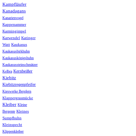
Kampfläufer
Kanadagans
Kanarienvogel
Kappenammer
Karmingimpel
Karwendel
Katinger
Watt
Kaukasus
Kaukasusbirkhuhn
Kaukasuskönigshuhn
Kaukasussteinschmätzer
Kernbeißer
Kelbra
Kiebitz
Kiebitzregenpfeifer
Kieswerke Berglern
Klappergrasmücke
Kleiber
Kleine
Bergente
Kleines
Sumpfhuhn
Kleinspecht
Klippenkleiber