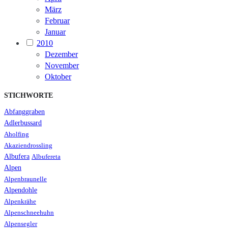
März
Februar
Januar
2010
Dezember
November
Oktober
STICHWORTE
Abfanggraben
Adlerbussard
Aholfing
Akaziendrossling
Albufera
Albufereta
Alpen
Alpenbraunelle
Alpendohle
Alpenkrähe
Alpenschneehuhn
Alpensegler