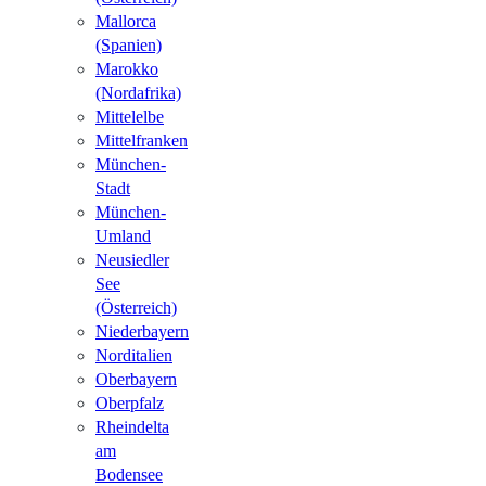
Mallorca
(Spanien)
Marokko
(Nordafrika)
Mittelelbe
Mittelfranken
München-
Stadt
München-
Umland
Neusiedler
See
(Österreich)
Niederbayern
Norditalien
Oberbayern
Oberpfalz
Rheindelta
am
Bodensee