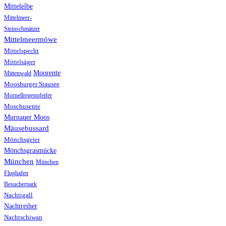
Mittelelbe
Mittelmeer-
Steinschmätzer
Mittelmeermöwe
Mittelspecht
Mittelsäger
Moorente
Mittenwald
Moosburger Stausee
Mornellregenpfeifer
Moschusente
Murnauer Moos
Mäusebussard
Mönchsgeier
Mönchsgrasmücke
München
München
Flughafen
Besucherpark
Nachtigall
Nachtreiher
Nachtschiwan