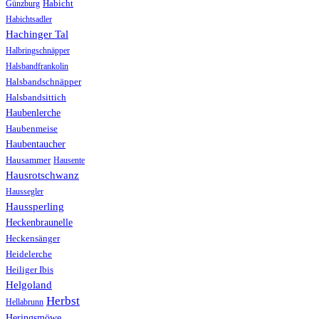
Günzburg
Habicht
Habichtsadler
Hachinger Tal
Halbringschnäpper
Halsbandfrankolin
Halsbandschnäpper
Halsbandsittich
Haubenlerche
Haubenmeise
Haubentaucher
Hausammer
Hausente
Hausrotschwanz
Haussegler
Haussperling
Heckenbraunelle
Heckensänger
Heidelerche
Heiliger Ibis
Helgoland
Herbst
Hellabrunn
Heringsmöwe