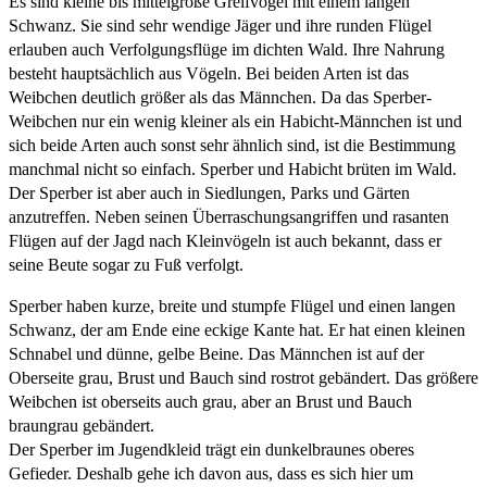
Es sind kleine bis mittelgroße Greifvögel mit einem langen
Schwanz. Sie sind sehr wendige Jäger und ihre runden Flügel
erlauben auch Verfolgungsflüge im dichten Wald. Ihre Nahrung
besteht hauptsächlich aus Vögeln. Bei beiden Arten ist das
Weibchen deutlich größer als das Männchen. Da das Sperber-
Weibchen nur ein wenig kleiner als ein Habicht-Männchen ist und
sich beide Arten auch sonst sehr ähnlich sind, ist die Bestimmung
manchmal nicht so einfach. Sperber und Habicht brüten im Wald.
Der Sperber ist aber auch in Siedlungen, Parks und Gärten
anzutreffen. Neben seinen Überraschungsangriffen und rasanten
Flügen auf der Jagd nach Kleinvögeln ist auch bekannt, dass er
seine Beute sogar zu Fuß verfolgt.
Sperber haben kurze, breite und stumpfe Flügel und einen langen
Schwanz, der am Ende eine eckige Kante hat. Er hat einen kleinen
Schnabel und dünne, gelbe Beine. Das Männchen ist auf der
Oberseite grau, Brust und Bauch sind rostrot gebändert. Das größere
Weibchen ist oberseits auch grau, aber an Brust und Bauch
braungrau gebändert.
Der Sperber im Jugendkleid trägt ein dunkelbraunes oberes
Gefieder. Deshalb gehe ich davon aus, dass es sich hier um