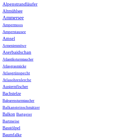
Alpenstrandläufer
Altmühlsee
Ammersee
Ampermoos
Amperstausee
Amsel
Armenienmöwe
Aserbaidschan
Atlantiksturmtaucher
Atlasgrasmücke
Atlasgrünspecht
Atlasohrenlerche
Austernfischer
Bachstelze
Balearensturmtaucher
Balkansteinschmätzer
Balkon
Bartgeier
Bartmeise
Basstölpel
Baumfalke