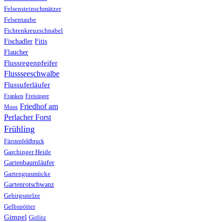
Felsensteinschmätzer
Felsentaube
Fichtenkreuzschnabel
Fischadler
Fitis
Flaucher
Flussregenpfeifer
Flussseeschwalbe
Flussuferläufer
Franken
Freisinger
Friedhof am
Moos
Perlacher Forst
Frühling
Fürstenfeldbruck
Garchinger Heide
Gartenbaumläufer
Gartengrasmücke
Gartenrotschwanz
Gebirgsstelze
Gelbspötter
Gimpel
Girlitz