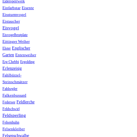
Eidersperrwerk
Einfarbstar
Eisente
Eissturmvogel
Eistaucher
Eisvogel
Eisvogelbrutplatz
Eittinger Weiher
Englischer
Elster
Garten
Entenweiher
Erg Chebbi
Ergolding
Erlenzeisig
Fahlbürzel-
Steinschmätzer
Fahlsegler
Falkenbussard
Feldlerche
Federsee
Feldschwirl
Feldsperling
Felsenhuhn
Felsenkleiber
Felsenschwalbe