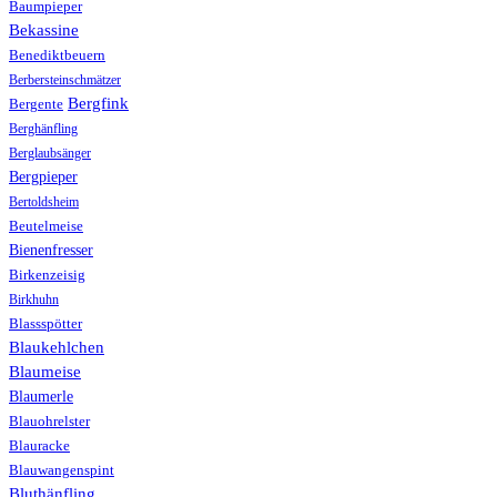
Baumpieper
Bekassine
Benediktbeuern
Berbersteinschmätzer
Bergfink
Bergente
Berghänfling
Berglaubsänger
Bergpieper
Bertoldsheim
Beutelmeise
Bienenfresser
Birkenzeisig
Birkhuhn
Blassspötter
Blaukehlchen
Blaumeise
Blaumerle
Blauohrelster
Blauracke
Blauwangenspint
Bluthänfling