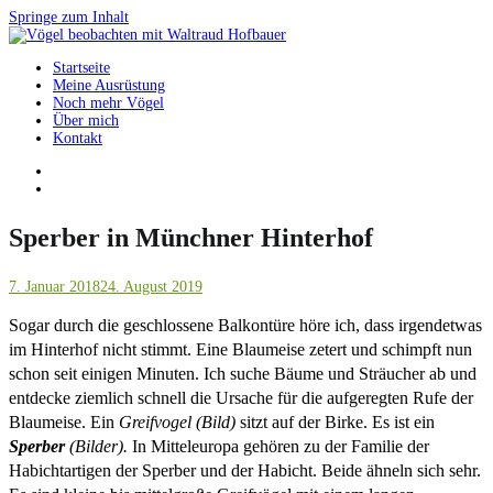
Springe zum Inhalt
Startseite
Vögel beobachten mit Waltraud Hofbauer
Meine Ausrüstung
Noch mehr Vögel
Über mich
Kontakt
Sperber in Münchner Hinterhof
7. Januar 2018
24. August 2019
Sogar durch die geschlossene Balkontüre höre ich, dass irgendetwas
im Hinterhof nicht stimmt. Eine Blaumeise zetert und schimpft nun
schon seit einigen Minuten. Ich suche Bäume und Sträucher ab und
entdecke ziemlich schnell die Ursache für die aufgeregten Rufe der
Blaumeise. Ein
Greifvogel (Bild)
sitzt auf der Birke. Es ist ein
Sperber
(Bilder).
In Mitteleuropa gehören zu der Familie der
Habichtartigen der Sperber und der Habicht. Beide ähneln sich sehr.