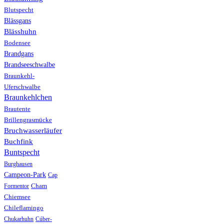
Blutspecht
Blässgans
Blässhuhn
Bodensee
Brandgans
Brandseeschwalbe
Braunkehl-
Uferschwalbe
Braunkehlchen
Brautente
Brillengrasmücke
Bruchwasserläufer
Buchfink
Buntspecht
Burghausen
Campeon-Park
Cap
Formentor
Cham
Chiemsee
Chileflamingo
Chukarhuhn
Cúber-