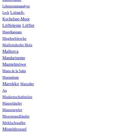
Lebensraumanalyse
Loisach-
Lech
Kochelsee-Moor
Löffelente
Löffler
Magellangans
Maghreblerche
Mallertshofer Holz
Mallorca
Mandarinente
Mantelmöwe
Maria de la Salut
Marmelente
Marokko
Marzoller
Au
Maskenschafstelze
Mauerläufer
Mauersegler
Meerstrandläufer
Mehlschwalbe
Misteldrossel