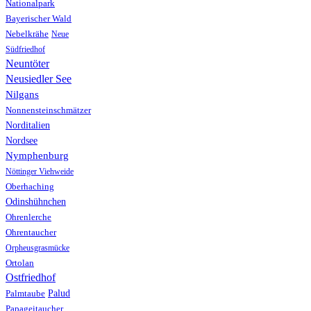
Nationalpark
Bayerischer Wald
Nebelkrähe
Neue
Südfriedhof
Neuntöter
Neusiedler See
Nilgans
Nonnensteinschmätzer
Norditalien
Nordsee
Nymphenburg
Nöttinger Viehweide
Oberhaching
Odinshühnchen
Ohrenlerche
Ohrentaucher
Orpheusgrasmücke
Ortolan
Ostfriedhof
Palud
Palmtaube
Papageitaucher