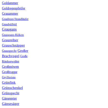
Goldammer
Goldregenpfeifer
Grauammer
Graubrust-Strandläufer
Graubülbül
Graugans
Graugans-Küken
Graureiher
Grauschnäpper
Großer
Grauspecht
Brachvogel
Große
Rötelseeweiher
Großmöwen
Großtrappe
Gryllteiste
Grünfink
Grünschenkel
Grünspecht
Gänsegeier
Gänsesäger