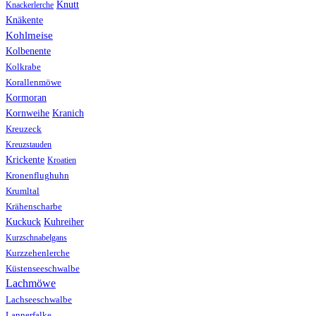
Knutt
Knackerlerche
Knäkente
Kohlmeise
Kolbenente
Kolkrabe
Korallenmöwe
Kormoran
Kranich
Kornweihe
Kreuzeck
Kreuzstauden
Krickente
Kroatien
Kronenflughuhn
Krumltal
Krähenscharbe
Kuhreiher
Kuckuck
Kurzschnabelgans
Kurzzehenlerche
Küstenseeschwalbe
Lachmöwe
Lachseeschwalbe
Lannerfalke