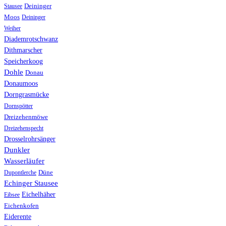
Stausee
Deininger
Moos
Deininger
Weiher
Diademrotschwanz
Dithmarscher
Speicherkoog
Dohle
Donau
Donaumoos
Dorngrasmücke
Dornspötter
Dreizehenmöwe
Dreizehenspecht
Drosselrohrsänger
Dunkler
Wasserläufer
Düne
Dupontlerche
Echinger Stausee
Eichelhäher
Eibsee
Eichenkofen
Eiderente