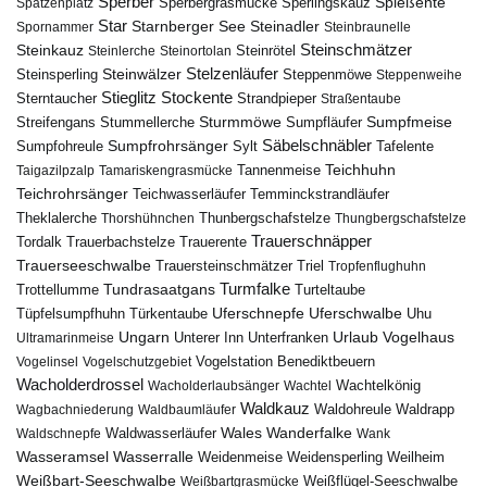
Sperber
Sperbergrasmücke
Spießente
Spatzenplatz
Sperlingskauz
Star
Starnberger See
Steinadler
Spornammer
Steinbraunelle
Steinschmätzer
Steinkauz
Steinrötel
Steinlerche
Steinortolan
Steinwälzer
Stelzenläufer
Steinsperling
Steppenmöwe
Steppenweihe
Stieglitz
Stockente
Sterntaucher
Strandpieper
Straßentaube
Sturmmöwe
Sumpfmeise
Streifengans
Sumpfläufer
Stummellerche
Sumpfrohrsänger
Säbelschnäbler
Sylt
Tafelente
Sumpfohreule
Teichhuhn
Tannenmeise
Taigazilpzalp
Tamariskengrasmücke
Teichrohrsänger
Teichwasserläufer
Temminckstrandläufer
Theklalerche
Thunbergschafstelze
Thorshühnchen
Thungbergschafstelze
Trauerschnäpper
Tordalk
Trauerbachstelze
Trauerente
Trauerseeschwalbe
Trauersteinschmätzer
Triel
Tropfenflughuhn
Turmfalke
Trottellumme
Tundrasaatgans
Turteltaube
Uferschnepfe
Tüpfelsumpfhuhn
Uferschwalbe
Türkentaube
Uhu
Urlaub
Ungarn
Unterer Inn
Vogelhaus
Ultramarinmeise
Unterfranken
Vogelstation Benediktbeuern
Vogelinsel
Vogelschutzgebiet
Wacholderdrossel
Wacholderlaubsänger
Wachtel
Wachtelkönig
Waldkauz
Waldohreule
Waldrapp
Wagbachniederung
Waldbaumläufer
Wales
Wanderfalke
Waldschnepfe
Waldwasserläufer
Wank
Wasseramsel
Wasserralle
Weidenmeise
Weidensperling
Weilheim
Weißbart-Seeschwalbe
Weißbartgrasmücke
Weißflügel-Seeschwalbe