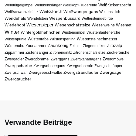
Weißflügelgimpel
Weißkehlsänger
Weißkopf-Ruderente
Weißrückenspecht
Weißstorch
Weißwangengans
Weißschwanzkiebitz
Wellensittich
Wendehals
Wespenbussard
Wendelstein
Wettersteingebirge
Wiedehopf
Wiesenpieper
Wiesenschafstelze
Wiesmet
Wiesenweihe
Winter
Wintergoldhähnchen
Wüstenläuferlerche
Wüstengimpel
Wüstenprinie
Wüstenrabe
Wüstensperling
Wüstensteinschmätzer
Zaunkönig
Zilpzalp
Zaunammer
Wüstenuhu
Zellsee
Ziegenmelker
Zippammer
Zistensänger
Zuckerteiche
Zitronengirlitz
Zitronenschafstelze
Zwergdommel
Zwergmöwe
Zwergadler
Zwerggans
Zwergkanadagans
Zwergscharbe
Zwergschneegans
Zwergschnepfe
Zwergschnäpper
Zwergstrandläufer
Zwergseeschwalbe
Zwergsäger
Zwergschwan
Zwergtaucher
Verwandte Beiträge