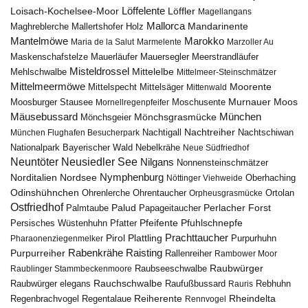
Löffelente
Löffler
Loisach-Kochelsee-Moor
Magellangans
Mallorca
Mandarinente
Maghreblerche
Mallertshofer Holz
Marokko
Mantelmöwe
Maria de la Salut
Marmelente
Marzoller Au
Maskenschafstelze
Mauersegler
Mauerläufer
Meerstrandläufer
Misteldrossel
Mehlschwalbe
Mittelelbe
Mittelmeer-Steinschmätzer
Mittelmeermöwe
Mittelsäger
Moorente
Mittelspecht
Mittenwald
Murnauer Moos
Moosburger Stausee
Mornellregenpfeifer
Moschusente
Mäusebussard
München
Mönchsgeier
Mönchsgrasmücke
Nachtreiher
Nachtigall
München Flughafen Besucherpark
Nachtschiwan
Nebelkrähe
Nationalpark Bayerischer Wald
Neue Südfriedhof
Neuntöter
Neusiedler See
Nilgans
Nonnensteinschmätzer
Nymphenburg
Norditalien
Nordsee
Nöttinger Viehweide
Oberhaching
Odinshühnchen
Ohrentaucher
Ortolan
Ohrenlerche
Orpheusgrasmücke
Ostfriedhof
Palud
Palmtaube
Papageitaucher
Perlacher Forst
Pfuhlschnepfe
Pfeifente
Persisches Wüstenhuhn
Pfatter
Pirol
Prachttaucher
Plattling
Purpurhuhn
Pharaonenziegenmelker
Rabenkrähe
Purpurreiher
Raisting
Rallenreiher
Rambower Moor
Raubwürger
Raubseeschwalbe
Raublinger Stammbeckenmoore
Rauchschwalbe
Raubwürger elegans
Rebhuhn
Raufußbussard
Rauris
Reiherente
Rheindelta
Regenbrachvogel
Regentalaue
Rennvogel