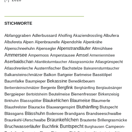
STICHWORTE
Abfanggraben
Albufera
Adlerbussard
Aholfing
Akaziendrossling
Alpen
Albufereta
Alpenbraunelle
Alpendohle
Alpenkrähe
Alpenstrandläufer
Alpenschneehuhn
Alpensegler
Altmühlsee
Ammersee
Amsel
Ampermoos
Amperstausee
Armenienmöwe
Aserbaidschan
Atlantiksturmtaucher
Atlasgrasmücke
Atlasgrünspecht
Austernfischer
Bachstelze
Atlasohrenlerche
Balearensturmtaucher
Balkon
Basstölpel
Balkansteinschmätzer
Bartgeier
Bartmeise
Bekassine
Baumfalke
Baumpieper
Benediktbeuern
Bergfink
Berbersteinschmätzer
Bergente
Berghänfling
Berglaubsänger
Bergpieper
Bienenfresser
Beutelmeise
Bertoldsheim
Birkenzeisig
Blaumeise
Blaukehlchen
Blaumerle
Birkhuhn
Blassspötter
Bluthänfling
Blauohrelster
Blauracke
Blutspecht
Blauwangenspint
Blässhuhn
Brandseeschwalbe
Blässgans
Brandgans
Bodensee
Braunkehlchen
Brillengrasmücke
Braunkehl-Uferschwalbe
Brautente
Bruchwasserläufer
Buchfink
Buntspecht
Campeon-
Burghausen