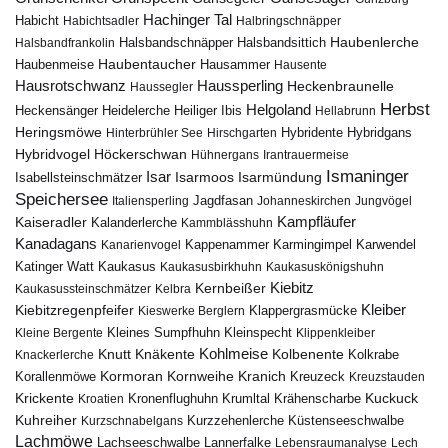
Hachinger Tal
Habicht
Habichtsadler
Halbringschnäpper
Haubenlerche
Halsbandfrankolin
Halsbandschnäpper
Halsbandsittich
Haubentaucher
Haubenmeise
Hausammer
Hausente
Hausrotschwanz
Haussperling
Heckenbraunelle
Haussegler
Herbst
Helgoland
Heidelerche
Heiliger Ibis
Heckensänger
Hellabrunn
Heringsmöwe
Hybridgans
Hinterbrühler See
Hirschgarten
Hybridente
Höckerschwan
Hybridvogel
Hühnergans
Irantrauermeise
Ismaninger
Isar
Isarmündung
Isabellsteinschmätzer
Isarmoos
Speichersee
Italiensperling
Jagdfasan
Johanneskirchen
Jungvögel
Kampfläufer
Kaiseradler
Kalanderlerche
Kammblässhuhn
Kanadagans
Karmingimpel
Karwendel
Kanarienvogel
Kappenammer
Katinger Watt
Kaukasus
Kaukasusbirkhuhn
Kaukasuskönigshuhn
Kiebitz
Kernbeißer
Kaukasussteinschmätzer
Kelbra
Kiebitzregenpfeifer
Kleiber
Klappergrasmücke
Kieswerke Berglern
Kleines Sumpfhuhn
Kleinspecht
Kleine Bergente
Klippenkleiber
Kohlmeise
Knutt
Knäkente
Kolbenente
Knackerlerche
Kolkrabe
Kormoran
Kornweihe
Kranich
Kreuzeck
Korallenmöwe
Kreuzstauden
Krickente
Kuckuck
Kroatien
Kronenflughuhn
Krumltal
Krähenscharbe
Kuhreiher
Küstenseeschwalbe
Kurzschnabelgans
Kurzzehenlerche
Lachmöwe
Lannerfalke
Lachseeschwalbe
Lebensraumanalyse
Lech