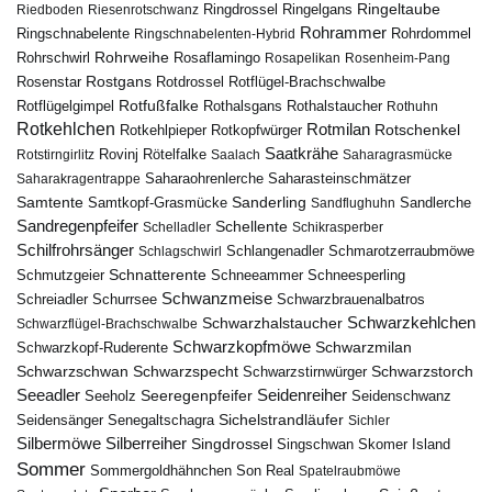
Ringeltaube
Ringdrossel
Ringelgans
Riedboden
Riesenrotschwanz
Rohrammer
Ringschnabelente
Ringschnabelenten-Hybrid
Rohrdommel
Rohrweihe
Rohrschwirl
Rosaflamingo
Rosapelikan
Rosenheim-Pang
Rostgans
Rotdrossel
Rosenstar
Rotflügel-Brachschwalbe
Rotfußfalke
Rothalsgans
Rothalstaucher
Rotflügelgimpel
Rothuhn
Rotkehlchen
Rotmilan
Rotschenkel
Rotkopfwürger
Rotkehlpieper
Saatkrähe
Rovinj
Rotstirngirlitz
Rötelfalke
Saalach
Saharagrasmücke
Saharasteinschmätzer
Saharakragentrappe
Saharaohrenlerche
Samtente
Sanderling
Samtkopf-Grasmücke
Sandflughuhn
Sandlerche
Sandregenpfeifer
Schellente
Schelladler
Schikrasperber
Schilfrohrsänger
Schlangenadler
Schlagschwirl
Schmarotzerraubmöwe
Schnatterente
Schmutzgeier
Schneeammer
Schneesperling
Schwanzmeise
Schwarzbrauenalbatros
Schreiadler
Schurrsee
Schwarzkehlchen
Schwarzhalstaucher
Schwarzflügel-Brachschwalbe
Schwarzkopfmöwe
Schwarzmilan
Schwarzkopf-Ruderente
Schwarzschwan
Schwarzspecht
Schwarzstirnwürger
Schwarzstorch
Seeadler
Seidenreiher
Seeregenpfeifer
Seeholz
Seidenschwanz
Seidensänger
Sichelstrandläufer
Senegaltschagra
Sichler
Silbermöwe
Silberreiher
Singdrossel
Singschwan
Skomer Island
Sommer
Sommergoldhähnchen
Son Real
Spatelraubmöwe