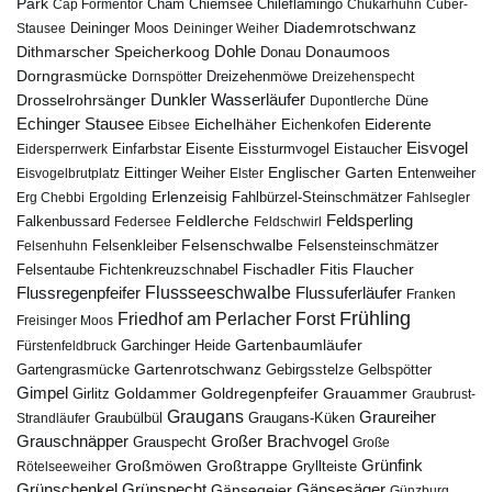
Park
Chiemsee
Chileflamingo
Cap Formentor
Cham
Chukarhuhn
Cúber-
Diademrotschwanz
Stausee
Deininger Moos
Deininger Weiher
Dohle
Dithmarscher Speicherkoog
Donau
Donaumoos
Dorngrasmücke
Dornspötter
Dreizehenmöwe
Dreizehenspecht
Drosselrohrsänger
Dunkler Wasserläufer
Düne
Dupontlerche
Echinger Stausee
Eichelhäher
Eiderente
Eichenkofen
Eibsee
Eisvogel
Eistaucher
Eidersperrwerk
Einfarbstar
Eisente
Eissturmvogel
Englischer Garten
Entenweiher
Eisvogelbrutplatz
Eittinger Weiher
Elster
Erlenzeisig
Fahlbürzel-Steinschmätzer
Erg Chebbi
Ergolding
Fahlsegler
Feldsperling
Feldlerche
Falkenbussard
Federsee
Feldschwirl
Felsenschwalbe
Felsensteinschmätzer
Felsenhuhn
Felsenkleiber
Fischadler
Fitis
Flaucher
Fichtenkreuzschnabel
Felsentaube
Flussregenpfeifer
Flussseeschwalbe
Flussuferläufer
Franken
Frühling
Friedhof am Perlacher Forst
Freisinger Moos
Gartenbaumläufer
Garchinger Heide
Fürstenfeldbruck
Gartenrotschwanz
Gartengrasmücke
Gebirgsstelze
Gelbspötter
Gimpel
Goldammer
Goldregenpfeifer
Girlitz
Grauammer
Graubrust-
Graugans
Graureiher
Graubülbül
Graugans-Küken
Strandläufer
Grauschnäpper
Großer Brachvogel
Grauspecht
Große
Grünfink
Großmöwen
Großtrappe
Rötelseeweiher
Gryllteiste
Gänsesäger
Grünschenkel
Grünspecht
Gänsegeier
Günzburg