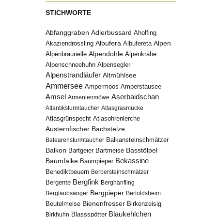
STICHWORTE
Abfanggraben
Adlerbussard
Aholfing
Albufera
Alpen
Albufereta
Akaziendrossling
Alpenbraunelle
Alpendohle
Alpenkrähe
Alpenschneehuhn
Alpensegler
Alpenstrandläufer
Altmühlsee
Ammersee
Ampermoos
Amperstausee
Amsel
Aserbaidschan
Armenienmöwe
Atlantiksturmtaucher
Atlasgrasmücke
Atlasgrünspecht
Atlasohrenlerche
Austernfischer
Bachstelze
Balkansteinschmätzer
Balearensturmtaucher
Balkon
Basstölpel
Bartgeier
Bartmeise
Bekassine
Baumfalke
Baumpieper
Benediktbeuern
Berbersteinschmätzer
Bergfink
Bergente
Berghänfling
Bergpieper
Berglaubsänger
Bertoldsheim
Bienenfresser
Beutelmeise
Birkenzeisig
Blaukehlchen
Birkhuhn
Blassspötter