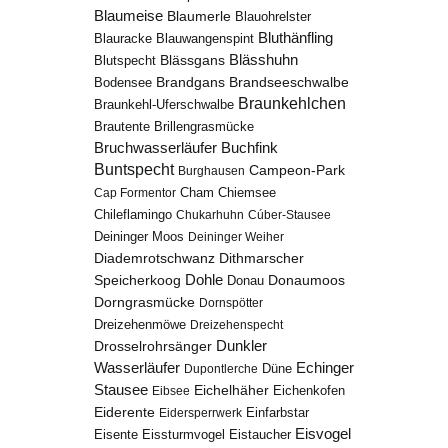
Blaumeise
Blaumerle
Blauohrelster
Bluthänfling
Blauracke
Blauwangenspint
Blässhuhn
Blutspecht
Blässgans
Brandseeschwalbe
Brandgans
Bodensee
Braunkehlchen
Braunkehl-Uferschwalbe
Brillengrasmücke
Brautente
Bruchwasserläufer
Buchfink
Buntspecht
Campeon-Park
Burghausen
Chiemsee
Cap Formentor
Cham
Chileflamingo
Chukarhuhn
Cúber-Stausee
Deininger Moos
Deininger Weiher
Diademrotschwanz
Dithmarscher
Dohle
Speicherkoog
Donau
Donaumoos
Dorngrasmücke
Dornspötter
Dreizehenmöwe
Dreizehenspecht
Drosselrohrsänger
Dunkler
Echinger
Wasserläufer
Düne
Dupontlerche
Stausee
Eichelhäher
Eichenkofen
Eibsee
Eiderente
Eidersperrwerk
Einfarbstar
Eisvogel
Eistaucher
Eisente
Eissturmvogel