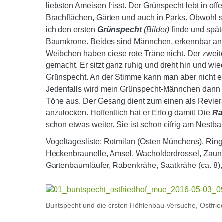
liebsten Ameisen frisst. Der Grünspecht lebt in o
Brachflächen, Gärten und auch in Parks. Obwohl s
ich den ersten
Grünspecht
(Bilder)
finde und spät
Baumkrone. Beides sind Männchen, erkennbar an d
Weibchen haben diese rote Träne nicht. Der zweit
gemacht. Er sitzt ganz ruhig und dreht hin und wi
Grünspecht. An der Stimme kann man aber nicht e
Jedenfalls wird mein Grünspecht-Männchen dann seh
Töne aus. Der Gesang dient zum einen als Revi
anzulocken. Hoffentlich hat er Erfolg damit! Die
Ra
schon etwas weiter. Sie ist schon eifrig am Nestb
Vogeltagesliste: Rotmilan (Osten Münchens), Ring
Heckenbraunelle, Amsel, Wacholderdrossel, Zaun
Gartenbaumläufer, Rabenkrähe, Saatkrähe (ca. 8), S
Buntspecht und die ersten Höhlenbau-Versuche, Ostfri