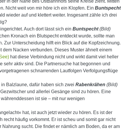
der in der Nähe des Ostbahnhofs seine Kreise zieht. Mitten
. Nicht weit von mir höre ich ein Klopfen. Ein
Buntspecht
d wieder auf und klettert weiter. Insgesamt zähle ich drei
tig?
ngerichtet. Auch dort lässt sich ein
Buntspecht
(Bild)
chen Kronach ein Blutspecht entdeckt wurde, sollte man
Zur Unterscheidung hilft ein Blick auf die Kopfzeichnung.
it dem Nacken verbunden. Dieses Muster ähnelt einem
 See)
hat diese Verbindung nicht und wirkt damit viel heller
ute sehr aktiv sind. Die Partnersuche hat begonnen und
ll vorgetragenen schnarrenden Lautfolgen Verfolgungsflüge
 in Balzlaune, dafür haben sich zwei
Rabenkrähen
(Bild)
 Gezwitscher und allerlei Gesänge sind zu hören. Eine
 währenddessen ist sie – mit nur wenigen
elacht« hat, ist auch jetzt wieder zu hören. Es ist der
 recht häufig vorkommt. Er ist scheu und somit gar nicht
 er Nahrung sucht. Die findet er nämlich am Boden, da er am