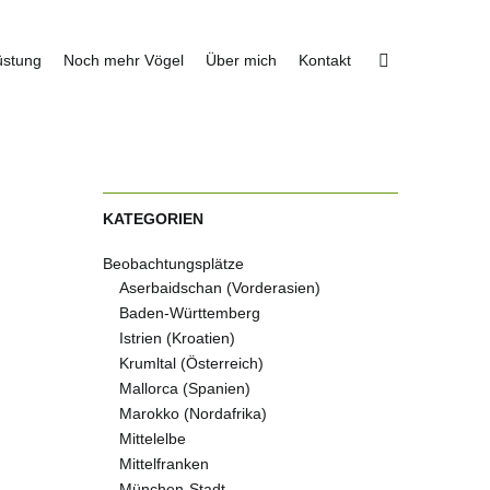
üstung
Noch mehr Vögel
Über mich
Kontakt
KATEGORIEN
Beobachtungsplätze
Aserbaidschan (Vorderasien)
Baden-Württemberg
Istrien (Kroatien)
Krumltal (Österreich)
Mallorca (Spanien)
Marokko (Nordafrika)
Mittelelbe
Mittelfranken
München-Stadt