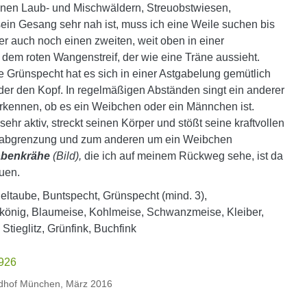
ffenen Laub- und Mischwäldern, Streuobstwiesen,
ein Gesang sehr nah ist, muss ich eine Weile suchen bis
er auch noch einen zweiten, weit oben in einer
em roten Wangenstreif, der wie eine Träne aussieht.
e Grünspecht hat es sich in einer Astgabelung gemütlich
eder den Kopf. In regelmäßigen Abständen singt ein anderer
rkennen, ob es ein Weibchen oder ein Männchen ist.
r aktiv, streckt seinen Körper und stößt seine kraftvollen
erabgrenzung und zum anderen um ein Weibchen
benkrähe
(Bild),
die ich auf meinem Rückweg sehe, ist da
auen.
eltaube, Buntspecht, Grünspecht (mind. 3),
könig, Blaumeise, Kohlmeise, Schwanzmeise, Kleiber,
tieglitz, Grünfink, Buchfink
edhof München, März 2016