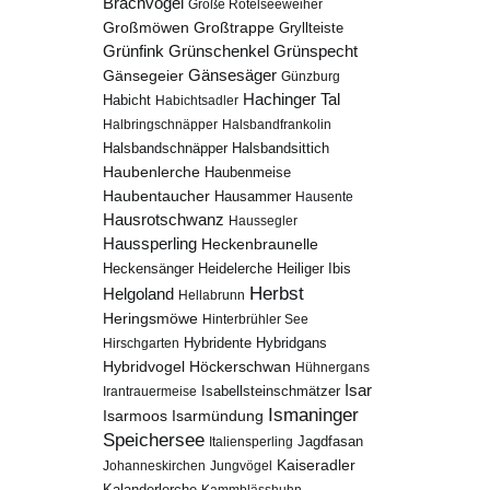
Brachvogel
Große Rötelseeweiher
Großmöwen
Großtrappe
Gryllteiste
Grünfink
Grünschenkel
Grünspecht
Gänsesäger
Gänsegeier
Günzburg
Hachinger Tal
Habicht
Habichtsadler
Halbringschnäpper
Halsbandfrankolin
Halsbandschnäpper
Halsbandsittich
Haubenlerche
Haubenmeise
Haubentaucher
Hausammer
Hausente
Hausrotschwanz
Haussegler
Haussperling
Heckenbraunelle
Heidelerche
Heiliger Ibis
Heckensänger
Herbst
Helgoland
Hellabrunn
Heringsmöwe
Hinterbrühler See
Hybridgans
Hirschgarten
Hybridente
Höckerschwan
Hybridvogel
Hühnergans
Isar
Isabellsteinschmätzer
Irantrauermeise
Ismaninger
Isarmündung
Isarmoos
Speichersee
Italiensperling
Jagdfasan
Kaiseradler
Johanneskirchen
Jungvögel