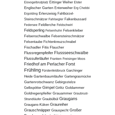
Eisvogelbrutplatz
Eittinger Weiher
Elster
Englischer Garten
Entenweiher
Erg Chebbi
Erlenzeisig
Fahlbürzel-
Ergolding
Steinschmätzer
Fahlsegler
Falkenbussard
Feldlerche
Federsee
Feldschwirl
Feldsperling
Felsenhuhn
Felsenkleiber
Felsenschwalbe
Felsensteinschmätzer
Fichtenkreuzschnabel
Felsentaube
Fischadler
Fitis
Flaucher
Flussregenpfeifer
Flussseeschwalbe
Flussuferläufer
Franken
Freisinger Moos
Friedhof am Perlacher Forst
Frühling
Garchinger
Fürstenfeldbruck
Gartenbaumläufer
Heide
Gartengrasmücke
Gartenrotschwanz
Gebirgsstelze
Gimpel
Goldammer
Gelbspötter
Girlitz
Goldregenpfeifer
Grauammer
Graubrust-
Graugans
Graubülbül
Strandläufer
Graureiher
Graugans-Küken
Grauschnäpper
Großer
Grauspecht