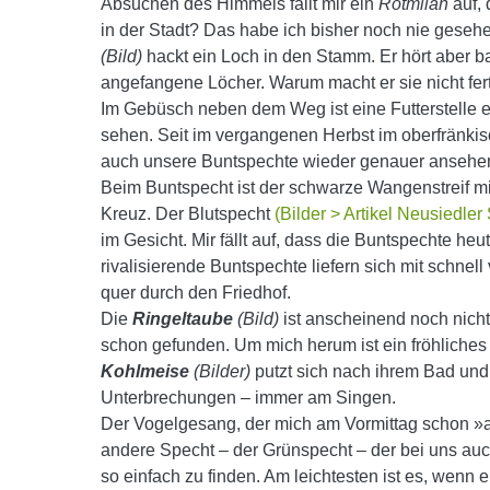
Absuchen des Himmels fällt mir ein
Rotmilan
auf, 
in der Stadt? Das habe ich bisher noch nie gesehen
(Bild)
hackt ein Loch in den Stamm. Er hört aber bal
angefangene Löcher. Warum macht er sie nicht fer
Im Gebüsch neben dem Weg ist eine Futterstelle ei
sehen. Seit im vergangenen Herbst im oberfränkis
auch unsere Buntspechte wieder genauer ansehen. 
Beim Buntspecht ist der schwarze Wangenstreif m
Kreuz. Der Blutspecht
(Bilder > Artikel Neusiedler
im Gesicht. Mir fällt auf, dass die Buntspechte he
rivalisierende Buntspechte liefern sich mit schne
quer durch den Friedhof.
Die
Ringeltaube
(Bild)
ist anscheinend noch nicht
schon gefunden. Um mich herum ist ein fröhliches
Kohlmeise
(Bilder)
putzt sich nach ihrem Bad und
Unterbrechungen – immer am Singen.
Der Vogelgesang, der mich am Vormittag schon »ang
andere Specht – der Grünspecht – der bei uns auch
so einfach zu finden. Am leichtesten ist es, wenn