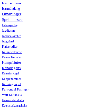
Isar
Isarmoos
Isarmündung
Ismaninger
Speichersee
Italiensperling
Jagdfasan
Johanneskirchen
Jungvögel
Kaiseradler
Kalanderlerche
Kammblässhuhn
Kampfläufer
Kanadagans
Kanarienvogel
Kappenammer
Karmingimpel
Karwendel
Katinger
Watt
Kaukasus
Kaukasusbirkhuhn
Kaukasuskönigshuhn