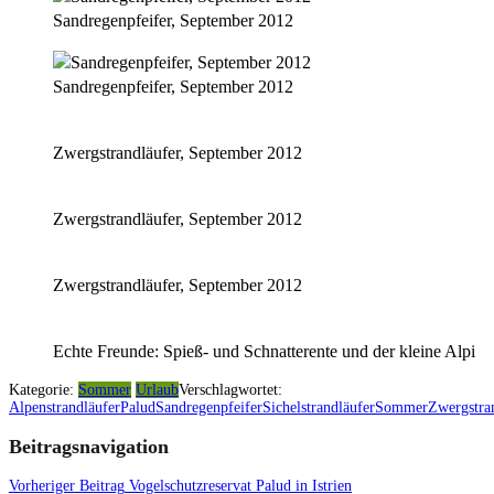
Sandregenpfeifer, September 2012
Sandregenpfeifer, September 2012
Zwergstrandläufer, September 2012
Zwergstrandläufer, September 2012
Zwergstrandläufer, September 2012
Echte Freunde: Spieß- und Schnatterente und der kleine Alpi
Kategorie:
Sommer
Urlaub
Verschlagwortet:
Alpenstrandläufer
Palud
Sandregenpfeifer
Sichelstrandläufer
Sommer
Zwergstra
Beitragsnavigation
Vorheriger Beitrag
Vogelschutzreservat Palud in Istrien