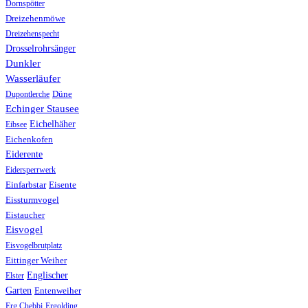
Dornspötter
Dreizehenmöwe
Dreizehenspecht
Drosselrohrsänger
Dunkler
Wasserläufer
Düne
Dupontlerche
Echinger Stausee
Eichelhäher
Eibsee
Eichenkofen
Eiderente
Eidersperrwerk
Einfarbstar
Eisente
Eissturmvogel
Eistaucher
Eisvogel
Eisvogelbrutplatz
Eittinger Weiher
Englischer
Elster
Garten
Entenweiher
Erg Chebbi
Ergolding