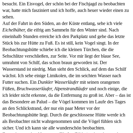
besucht. Ein Eisvogel, der schön bei der Fischjagd zu beobachten
war, hatte mich fasziniert und ich hoffe, auch heuer wieder einen zu
sehen.
Auf der Fahrt in den Süden, an der Küste entlang, sehe ich viele
Eichelhäher,
die eifrig am Sammeln für den Winter sind. Nach
eineinhalb Stunden erreiche ich den Parkplatz und gehe das letzte
Stück bis zur Hütte zu Fuß. Es ist still, kein Vogel singt. In der
Beobachtungshütte schiebe ich die kleinen Türchen, die die
Sehschlitze verschließen, zur Seite. Vor mir liegt der blaue See,
umrahmt von Schilf, das schon braun geworden ist. Der
Wasserstand ist niedrig. Man sieht den Schlick, auf dem das Schilf
wächst. Ich sehe einige Limikolen, die im seichten Wasser nach
Futter suchen. Ein
Dunkler Wasserläufer
mit seinen orangenen
Füßen,
Bruchwasserläufer, Alpenstrandläufer
und noch einige, die
ich leider nicht erkenne, da die Entfernung zu groß ist. Aber – das ist
das Besondere an Palud – die Vögel kommen im Laufe des Tages
an den Schlickstrand, der nur ein paar Meter vor der
Beobachtungshütte liegt. Durch die geschlossene Hütte werde ich
als Beobachter nicht wahrgenommen und die Vögel fühlen sich
sicher. Und ich kann sie alle wunderschön beobachten.