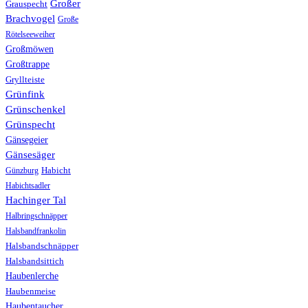
Großer
Grauspecht
Brachvogel
Große
Rötelseeweiher
Großmöwen
Großtrappe
Gryllteiste
Grünfink
Grünschenkel
Grünspecht
Gänsegeier
Gänsesäger
Günzburg
Habicht
Habichtsadler
Hachinger Tal
Halbringschnäpper
Halsbandfrankolin
Halsbandschnäpper
Halsbandsittich
Haubenlerche
Haubenmeise
Haubentaucher