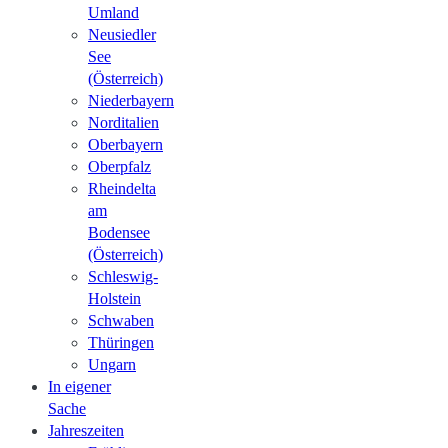
Umland
Neusiedler
See
(Österreich)
Niederbayern
Norditalien
Oberbayern
Oberpfalz
Rheindelta
am
Bodensee
(Österreich)
Schleswig-
Holstein
Schwaben
Thüringen
Ungarn
In eigener
Sache
Jahreszeiten