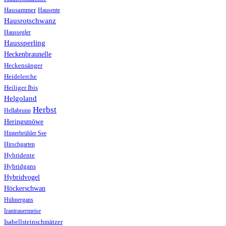
Hausammer
Hausente
Hausrotschwanz
Haussegler
Haussperling
Heckenbraunelle
Heckensänger
Heidelerche
Heiliger Ibis
Helgoland
Herbst
Hellabrunn
Heringsmöwe
Hinterbrühler See
Hirschgarten
Hybridente
Hybridgans
Hybridvogel
Höckerschwan
Hühnergans
Irantrauermeise
Isabellsteinschmätzer