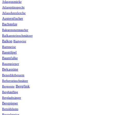
Atlasgrasmücke
Atlasgrünspecht
Atlasohrenlerche
Austernfischer
Bachstelze
Balearensturmtaucher
Balkansteinschmätzer
Balkon
Bartgeier
Bartmeise
Basstölpel
Baumfalke
Baumpieper
Bekassine
Benediktbeuern
Berbersteinschmätzer
Bergfink
Bergente
Berghänfling
Berglaubsänger
Bergpieper
Bertoldsheim
Beutelmeise