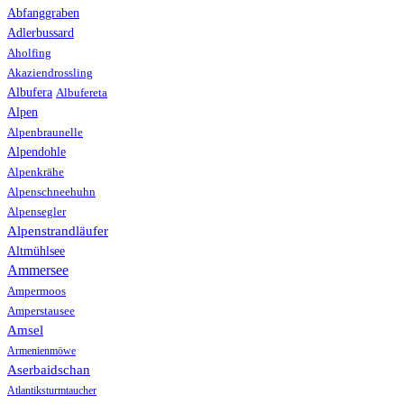
Abfanggraben
Adlerbussard
Aholfing
Akaziendrossling
Albufera
Albufereta
Alpen
Alpenbraunelle
Alpendohle
Alpenkrähe
Alpenschneehuhn
Alpensegler
Alpenstrandläufer
Altmühlsee
Ammersee
Ampermoos
Amperstausee
Amsel
Armenienmöwe
Aserbaidschan
Atlantiksturmtaucher