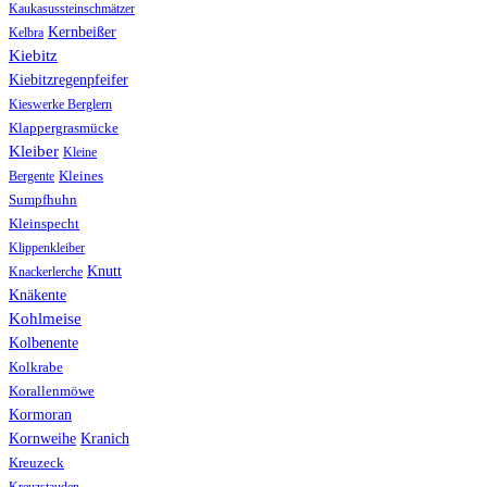
Kaukasussteinschmätzer
Kernbeißer
Kelbra
Kiebitz
Kiebitzregenpfeifer
Kieswerke Berglern
Klappergrasmücke
Kleiber
Kleine
Bergente
Kleines
Sumpfhuhn
Kleinspecht
Klippenkleiber
Knutt
Knackerlerche
Knäkente
Kohlmeise
Kolbenente
Kolkrabe
Korallenmöwe
Kormoran
Kranich
Kornweihe
Kreuzeck