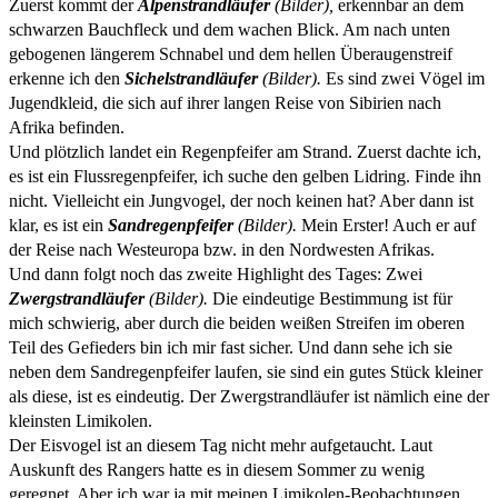
Zuerst kommt der
Alpenstrandläufer
(Bilder),
erkennbar an dem
schwarzen Bauchfleck und dem wachen Blick. Am nach unten
gebogenen längerem Schnabel und dem hellen Überaugenstreif
erkenne ich den
Sichelstrandläufer
(Bilder).
Es sind zwei Vögel im
Jugendkleid, die sich auf ihrer langen Reise von Sibirien nach
Afrika befinden.
Und plötzlich landet ein Regenpfeifer am Strand. Zuerst dachte ich,
es ist ein Flussregenpfeifer, ich suche den gelben Lidring. Finde ihn
nicht. Vielleicht ein Jungvogel, der noch keinen hat? Aber dann ist
klar, es ist ein
Sandregenpfeifer
(Bilder).
Mein Erster! Auch er auf
der Reise nach Westeuropa bzw. in den Nordwesten Afrikas.
Und dann folgt noch das zweite Highlight des Tages: Zwei
Zwergstrandläufer
(Bilder).
Die eindeutige Bestimmung ist für
mich schwierig, aber durch die beiden weißen Streifen im oberen
Teil des Gefieders bin ich mir fast sicher. Und dann sehe ich sie
neben dem Sandregenpfeifer laufen, sie sind ein gutes Stück kleiner
als diese, ist es eindeutig. Der Zwergstrandläufer ist nämlich eine der
kleinsten Limikolen.
Der Eisvogel ist an diesem Tag nicht mehr aufgetaucht. Laut
Auskunft des Rangers hatte es in diesem Sommer zu wenig
geregnet. Aber ich war ja mit meinen Limikolen-Beobachtungen