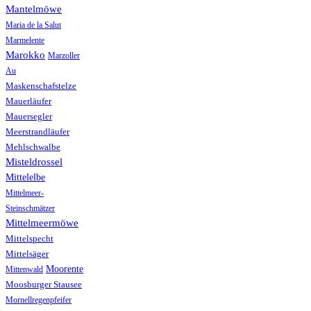
Mantelmöwe
Maria de la Salut
Marmelente
Marokko
Marzoller
Au
Maskenschafstelze
Mauerläufer
Mauersegler
Meerstrandläufer
Mehlschwalbe
Misteldrossel
Mittelelbe
Mittelmeer-
Steinschmätzer
Mittelmeermöwe
Mittelspecht
Mittelsäger
Moorente
Mittenwald
Moosburger Stausee
Mornellregenpfeifer