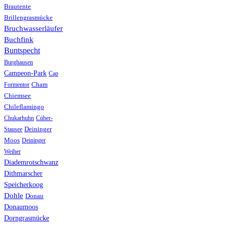
Brautente
Brillengrasmücke
Bruchwasserläufer
Buchfink
Buntspecht
Burghausen
Campeon-Park
Cap
Formentor
Cham
Chiemsee
Chileflamingo
Chukarhuhn
Cúber-
Stausee
Deininger
Moos
Deininger
Weiher
Diademrotschwanz
Dithmarscher
Speicherkoog
Dohle
Donau
Donaumoos
Dorngrasmücke