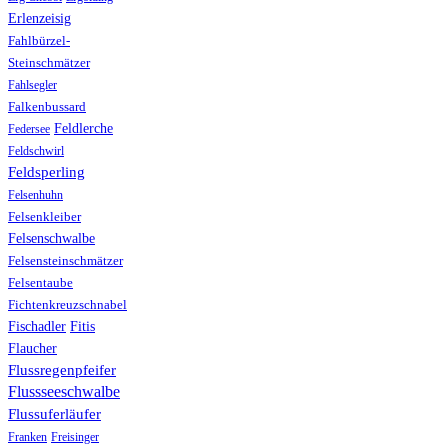
Erlenzeisig
Fahlbürzel-
Steinschmätzer
Fahlsegler
Falkenbussard
Feldlerche
Federsee
Feldschwirl
Feldsperling
Felsenhuhn
Felsenkleiber
Felsenschwalbe
Felsensteinschmätzer
Felsentaube
Fichtenkreuzschnabel
Fischadler
Fitis
Flaucher
Flussregenpfeifer
Flussseeschwalbe
Flussuferläufer
Franken
Freisinger