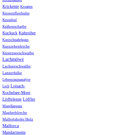
Kreuzstauden
Krickente
Kroatien
Kronenflughuhn
Krumltal
Krähenscharbe
Kuhreiher
Kuckuck
Kurzschnabelgans
Kurzzehenlerche
Küstenseeschwalbe
Lachmöwe
Lachseeschwalbe
Lannerfalke
Lebensraumanalyse
Loisach-
Lech
Kochelsee-Moor
Löffelente
Löffler
Magellangans
Maghreblerche
Mallertshofer Holz
Mallorca
Mandarinente