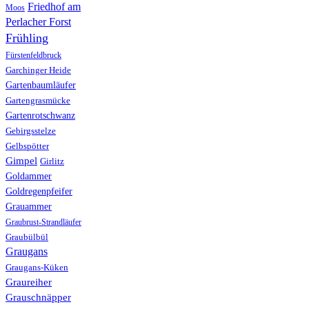
Friedhof am
Moos
Perlacher Forst
Frühling
Fürstenfeldbruck
Garchinger Heide
Gartenbaumläufer
Gartengrasmücke
Gartenrotschwanz
Gebirgsstelze
Gelbspötter
Gimpel
Girlitz
Goldammer
Goldregenpfeifer
Grauammer
Graubrust-Strandläufer
Graubülbül
Graugans
Graugans-Küken
Graureiher
Grauschnäpper