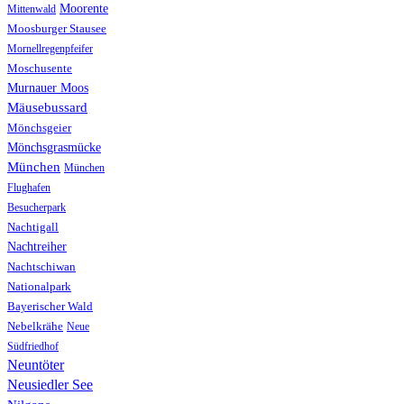
Moorente
Mittenwald
Moosburger Stausee
Mornellregenpfeifer
Moschusente
Murnauer Moos
Mäusebussard
Mönchsgeier
Mönchsgrasmücke
München
München
Flughafen
Besucherpark
Nachtigall
Nachtreiher
Nachtschiwan
Nationalpark
Bayerischer Wald
Nebelkrähe
Neue
Südfriedhof
Neuntöter
Neusiedler See