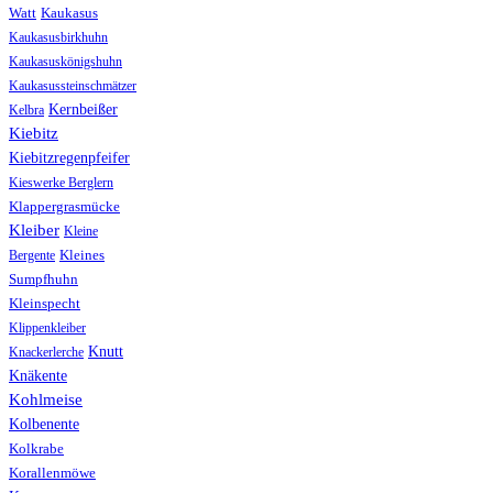
Watt
Kaukasus
Kaukasusbirkhuhn
Kaukasuskönigshuhn
Kaukasussteinschmätzer
Kernbeißer
Kelbra
Kiebitz
Kiebitzregenpfeifer
Kieswerke Berglern
Klappergrasmücke
Kleiber
Kleine
Bergente
Kleines
Sumpfhuhn
Kleinspecht
Klippenkleiber
Knutt
Knackerlerche
Knäkente
Kohlmeise
Kolbenente
Kolkrabe
Korallenmöwe