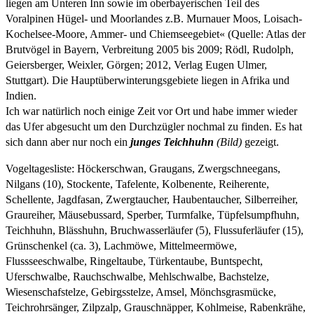
liegen am Unteren Inn sowie im oberbayerischen Teil des
Voralpinen Hügel- und Moorlandes z.B. Murnauer Moos, Loisach-
Kochelsee-Moore, Ammer- und Chiemseegebiet« (Quelle: Atlas der
Brutvögel in Bayern, Verbreitung 2005 bis 2009; Rödl, Rudolph,
Geiersberger, Weixler, Görgen; 2012, Verlag Eugen Ulmer,
Stuttgart). Die Hauptüberwinterungsgebiete liegen in Afrika und
Indien.
Ich war natürlich noch einige Zeit vor Ort und habe immer wieder
das Ufer abgesucht um den Durchzügler nochmal zu finden. Es hat
sich dann aber nur noch ein
junges Teichhuhn
(Bild)
gezeigt.
Vogeltagesliste: Höckerschwan, Graugans, Zwergschneegans,
Nilgans (10), Stockente, Tafelente, Kolbenente, Reiherente,
Schellente, Jagdfasan, Zwergtaucher, Haubentaucher, Silberreiher,
Graureiher, Mäusebussard, Sperber, Turmfalke, Tüpfelsumpfhuhn,
Teichhuhn, Blässhuhn, Bruchwasserläufer (5), Flussuferläufer (15),
Grünschenkel (ca. 3), Lachmöwe, Mittelmeermöwe,
Flussseeschwalbe, Ringeltaube, Türkentaube, Buntspecht,
Uferschwalbe, Rauchschwalbe, Mehlschwalbe, Bachstelze,
Wiesenschafstelze, Gebirgsstelze, Amsel, Mönchsgrasmücke,
Teichrohrsänger, Zilpzalp, Grauschnäpper, Kohlmeise, Rabenkrähe,