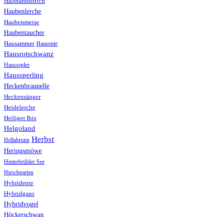
Halsbandsittich
Haubenlerche
Haubenmeise
Haubentaucher
Hausammer
Hausente
Hausrotschwanz
Haussegler
Haussperling
Heckenbraunelle
Heckensänger
Heidelerche
Heiliger Ibis
Helgoland
Herbst
Hellabrunn
Heringsmöwe
Hinterbrühler See
Hirschgarten
Hybridente
Hybridgans
Hybridvogel
Höckerschwan