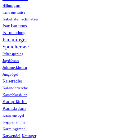
Hühnergans
Irantrauermeise
Isabellsteinschmätzer
Isar
Isarmoos
Isarmündung
Ismaninger
Speichersee
Italiensperling
Jagdfasan
Johanneskirchen
Jungvögel
Kaiseradler
Kalanderlerche
Kammblässhuhn
Kampfläufer
Kanadagans
Kanarienvogel
Kappenammer
Karmingimpel
Karwendel
Katinger