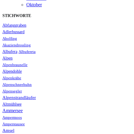
Oktober
STICHWORTE
Abfanggraben
Adlerbussard
Aholfing
Akaziendrossling
Albufera
Albufereta
Alpen
Alpenbraunelle
Alpendohle
Alpenkrähe
Alpenschneehuhn
Alpensegler
Alpenstrandläufer
Altmühlsee
Ammersee
Ampermoos
Amperstausee
Amsel