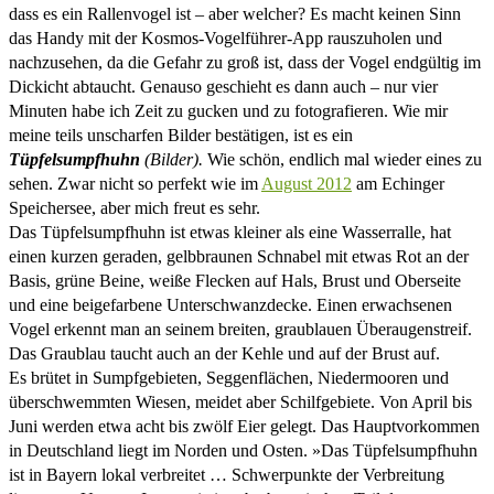
dass es ein Rallenvogel ist – aber welcher?
Es macht keinen Sinn
das Handy mit der Kosmos-Vogelführer-App rauszuholen und
nachzusehen, da die Gefahr zu groß ist, dass der Vogel endgültig im
Dickicht abtaucht. Genauso geschieht es dann auch – nur vier
Minuten habe ich Zeit zu gucken und zu fotografieren. Wie mir
meine teils unscharfen Bilder bestätigen, ist es ein
Tüpfelsumpfhuhn
(Bilder).
Wie schön, endlich mal wieder eines zu
sehen. Zwar nicht so perfekt wie im
August 2012
am Echinger
Speichersee, aber mich freut es sehr.
Das Tüpfelsumpfhuhn ist etwas kleiner als eine Wasserralle, hat
einen kurzen geraden, gelbbraunen Schnabel mit etwas Rot an der
Basis, grüne Beine, weiße Flecken auf Hals, Brust und Oberseite
und eine beigefarbene Unterschwanzdecke. Einen erwachsenen
Vogel erkennt man an seinem breiten, graublauen Überaugenstreif.
Das Graublau taucht auch an der Kehle und auf der Brust auf.
Es brütet in Sumpfgebieten, Seggenflächen, Niedermooren und
überschwemmten Wiesen, meidet aber Schilfgebiete. Von April bis
Juni werden etwa acht bis zwölf Eier gelegt. Das Hauptvorkommen
in Deutschland liegt im Norden und Osten. »Das Tüpfelsumpfhuhn
ist in Bayern lokal verbreitet … Schwerpunkte der Verbreitung