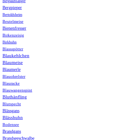
Berglaubsänger
Bergpieper
Bertoldsheim
Beutelmeise
Bienenfresser
Birkenzeisig
Birkhuhn
Blassspötter
Blaukehlchen
Blaumeise
Blaumerle
Blauohrelster
Blauracke
Blauwangenspint
Bluthänfling
Blutspecht
Blässgans
Blässhuhn
Bodensee
Brandgans
Brandseeschwalbe