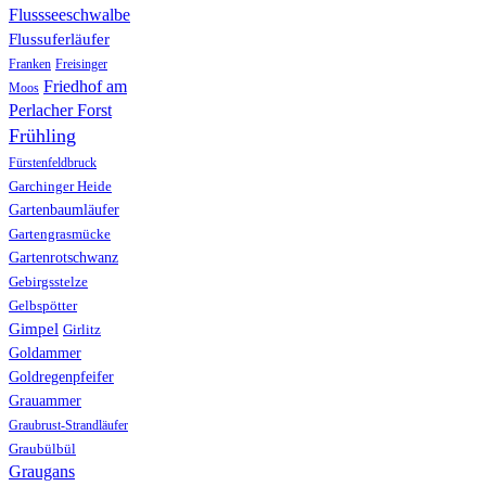
Flussseeschwalbe
Flussuferläufer
Franken
Freisinger
Friedhof am
Moos
Perlacher Forst
Frühling
Fürstenfeldbruck
Garchinger Heide
Gartenbaumläufer
Gartengrasmücke
Gartenrotschwanz
Gebirgsstelze
Gelbspötter
Gimpel
Girlitz
Goldammer
Goldregenpfeifer
Grauammer
Graubrust-Strandläufer
Graubülbül
Graugans