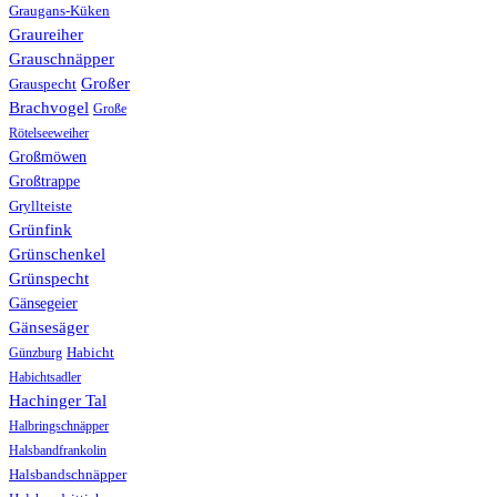
Graugans-Küken
Graureiher
Grauschnäpper
Großer
Grauspecht
Brachvogel
Große
Rötelseeweiher
Großmöwen
Großtrappe
Gryllteiste
Grünfink
Grünschenkel
Grünspecht
Gänsegeier
Gänsesäger
Günzburg
Habicht
Habichtsadler
Hachinger Tal
Halbringschnäpper
Halsbandfrankolin
Halsbandschnäpper