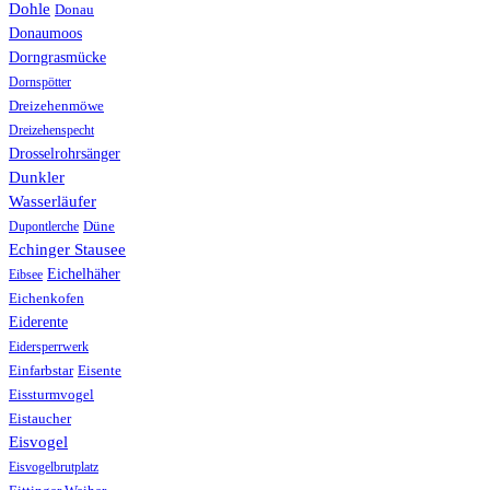
Dohle
Donau
Donaumoos
Dorngrasmücke
Dornspötter
Dreizehenmöwe
Dreizehenspecht
Drosselrohrsänger
Dunkler
Wasserläufer
Düne
Dupontlerche
Echinger Stausee
Eichelhäher
Eibsee
Eichenkofen
Eiderente
Eidersperrwerk
Einfarbstar
Eisente
Eissturmvogel
Eistaucher
Eisvogel
Eisvogelbrutplatz