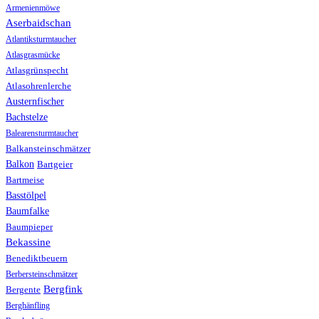
Armenienmöwe
Aserbaidschan
Atlantiksturmtaucher
Atlasgrasmücke
Atlasgrünspecht
Atlasohrenlerche
Austernfischer
Bachstelze
Balearensturmtaucher
Balkansteinschmätzer
Balkon
Bartgeier
Bartmeise
Basstölpel
Baumfalke
Baumpieper
Bekassine
Benediktbeuern
Berbersteinschmätzer
Bergfink
Bergente
Berghänfling