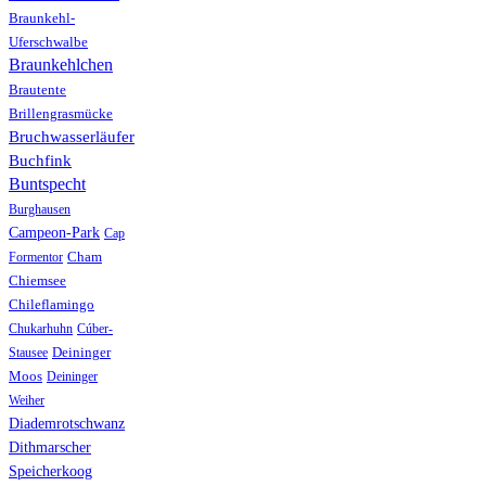
Braunkehl-
Uferschwalbe
Braunkehlchen
Brautente
Brillengrasmücke
Bruchwasserläufer
Buchfink
Buntspecht
Burghausen
Campeon-Park
Cap
Formentor
Cham
Chiemsee
Chileflamingo
Chukarhuhn
Cúber-
Stausee
Deininger
Moos
Deininger
Weiher
Diademrotschwanz
Dithmarscher
Speicherkoog