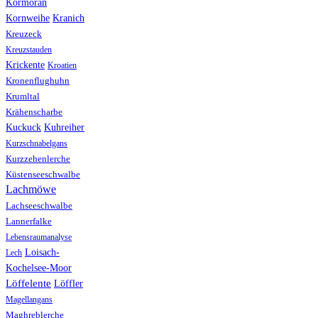
Kormoran
Kranich
Kornweihe
Kreuzeck
Kreuzstauden
Krickente
Kroatien
Kronenflughuhn
Krumltal
Krähenscharbe
Kuhreiher
Kuckuck
Kurzschnabelgans
Kurzzehenlerche
Küstenseeschwalbe
Lachmöwe
Lachseeschwalbe
Lannerfalke
Lebensraumanalyse
Loisach-
Lech
Kochelsee-Moor
Löffelente
Löffler
Magellangans
Maghreblerche