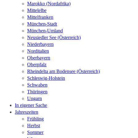
Marokko (Nordafrika)
Mittelelbe
Mittelfranken
München-Stadt
München-Umland
Neusiedler See (Österreich)
Niederbayern
Norditalien
Oberbayern
Oberpfalz
Rheindelta am Bodensee (Österreich)
Schleswig-Holstein
Schwaben
Thüringen
Ungarn
In eigener Sache
Jahreszeiten
Frühling
Herbst
Sommer