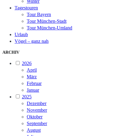
Winter
Tagestouren
Tour Bayern
Tour München-Stadt
Tour München-Umland
Urlaub
Vögel – ganz nah
ARCHIV
2026
April
März
Februar
Januar
2025
Dezember
November
Oktober
September
August