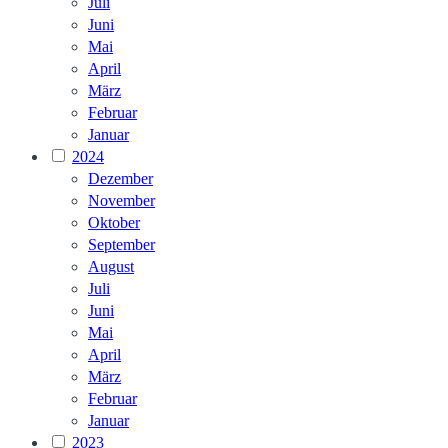
Juli
Juni
Mai
April
März
Februar
Januar
2024
Dezember
November
Oktober
September
August
Juli
Juni
Mai
April
März
Februar
Januar
2023