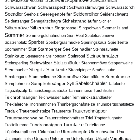
Schwarzkopfmöwe
Schwarzmilan
Schwarzkopf-Ruderente
Schwarzschwan
Schwarzspecht
Schwarzstirnwürger
Schwarzstorch
Seeadler
Seidenreiher
Seeregenpfeifer
Seeholz
Seidenschwanz
Seidensänger
Sichelstrandläufer
Senegaltschagra
Sichler
Silbermöwe
Silberreiher
Singdrossel
Singschwan
Skomer Island
Sommer
Sommergoldhähnchen
Son Real
Spatelraubmöwe
Sperber
Sperbergrasmücke
Spießente
Spatzenplatz
Sperlingskauz
Star
Starnberger See
Steinadler
Spornammer
Steinbraunelle
Steinschmätzer
Steinkauz
Steinrötel
Steinlerche
Steinortolan
Steinwälzer
Stelzenläufer
Steinsperling
Steppenmöwe
Steppenweihe
Stieglitz
Stockente
Sterntaucher
Strandpieper
Straßentaube
Sturmmöwe
Sumpfmeise
Streifengans
Sumpfläufer
Stummellerche
Sumpfrohrsänger
Säbelschnäbler
Sylt
Tafelente
Sumpfohreule
Teichhuhn
Tannenmeise
Taigazilpzalp
Tamariskengrasmücke
Teichrohrsänger
Teichwasserläufer
Temminckstrandläufer
Theklalerche
Thunbergschafstelze
Thorshühnchen
Thungbergschafstelze
Trauerschnäpper
Tordalk
Trauerbachstelze
Trauerente
Trauerseeschwalbe
Trauersteinschmätzer
Triel
Tropfenflughuhn
Turmfalke
Trottellumme
Tundrasaatgans
Turteltaube
Uferschnepfe
Tüpfelsumpfhuhn
Uferschwalbe
Türkentaube
Uhu
Urlaub
Ungarn
Unterer Inn
Vogelhaus
Ultramarinmeise
Unterfranken