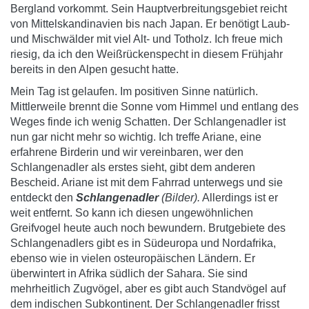
Bergland vorkommt. Sein Hauptverbreitungsgebiet reicht
von Mittelskandinavien bis nach Japan. Er benötigt Laub-
und Mischwälder mit viel Alt- und Totholz. Ich freue mich
riesig, da ich den Weißrückenspecht in diesem Frühjahr
bereits in den Alpen gesucht hatte.
Mein Tag ist gelaufen. Im positiven Sinne natürlich.
Mittlerweile brennt die Sonne vom Himmel und entlang des
Weges finde ich wenig Schatten. Der Schlangenadler ist
nun gar nicht mehr so wichtig. Ich treffe Ariane, eine
erfahrene Birderin und wir vereinbaren, wer den
Schlangenadler als erstes sieht, gibt dem anderen
Bescheid. Ariane ist mit dem Fahrrad unterwegs und sie
entdeckt den
Schlangenadler
(Bilder).
Allerdings ist er
weit entfernt. So kann ich diesen ungewöhnlichen
Greifvogel heute auch noch bewundern. Brutgebiete des
Schlangenadlers gibt es in Südeuropa und Nordafrika,
ebenso wie in vielen osteuropäischen Ländern. Er
überwintert in Afrika südlich der Sahara. Sie sind
mehrheitlich Zugvögel, aber es gibt auch Standvögel auf
dem indischen Subkontinent. Der Schlangenadler frisst