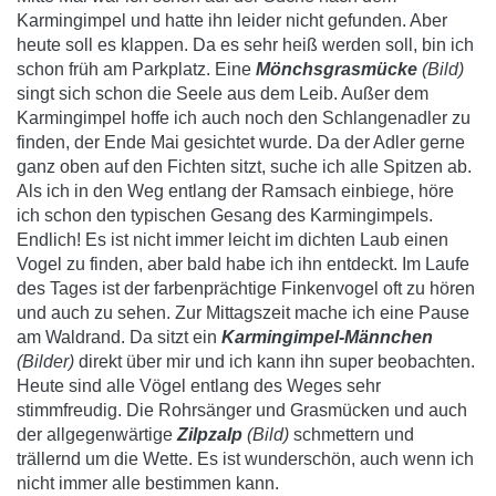
Karmingimpel und hatte ihn leider nicht gefunden. Aber
heute soll es klappen. Da es sehr heiß werden soll, bin ich
schon früh am Parkplatz.
Eine
Mönchsgrasmücke
(Bild)
singt sich schon die Seele aus dem Leib. Außer dem
Karmingimpel hoffe ich auch noch den Schlangenadler zu
finden, der Ende Mai gesichtet wurde. Da der Adler gerne
ganz oben auf den Fichten sitzt, suche ich alle Spitzen ab.
Als ich in den Weg entlang der Ramsach einbiege, höre
ich schon den typischen Gesang des Karmingimpels.
Endlich! Es ist nicht immer leicht im dichten Laub einen
Vogel zu finden, aber bald habe ich ihn entdeckt. Im Laufe
des Tages ist der farbenprächtige Finkenvogel oft zu hören
und auch zu sehen. Zur Mittagszeit mache ich eine Pause
am Waldrand. Da sitzt ein
Karmingimpel-Männchen
(Bilder)
direkt über mir und ich kann ihn super beobachten.
Heute sind alle Vögel entlang des Weges sehr
stimmfreudig. Die Rohrsänger und Grasmücken und auch
der allgegenwärtige
Zilpzalp
(Bild)
schmettern und
trällernd um die Wette. Es ist wunderschön, auch wenn ich
nicht immer alle bestimmen kann.