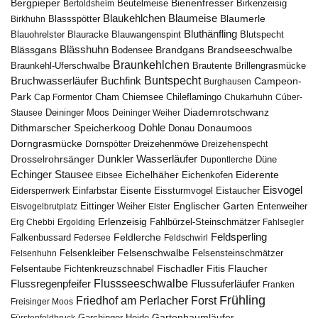
Bergpieper
Bienenfresser
Beutelmeise
Bertoldsheim
Birkenzeisig
Blaumeise
Blaukehlchen
Blaumerle
Birkhuhn
Blassspötter
Bluthänfling
Blauohrelster
Blauracke
Blutspecht
Blauwangenspint
Blässhuhn
Brandseeschwalbe
Blässgans
Brandgans
Bodensee
Braunkehlchen
Brillengrasmücke
Braunkehl-Uferschwalbe
Brautente
Bruchwasserläufer
Buchfink
Buntspecht
Campeon-
Burghausen
Park
Chiemsee
Chileflamingo
Cap Formentor
Cham
Chukarhuhn
Cúber-
Diademrotschwanz
Stausee
Deininger Moos
Deininger Weiher
Dohle
Dithmarscher Speicherkoog
Donau
Donaumoos
Dorngrasmücke
Dornspötter
Dreizehenmöwe
Dreizehenspecht
Drosselrohrsänger
Dunkler Wasserläufer
Düne
Dupontlerche
Echinger Stausee
Eichelhäher
Eiderente
Eichenkofen
Eibsee
Eisvogel
Eistaucher
Eidersperrwerk
Einfarbstar
Eisente
Eissturmvogel
Englischer Garten
Entenweiher
Eisvogelbrutplatz
Eittinger Weiher
Elster
Erlenzeisig
Fahlbürzel-Steinschmätzer
Erg Chebbi
Ergolding
Fahlsegler
Feldsperling
Feldlerche
Falkenbussard
Federsee
Feldschwirl
Felsenschwalbe
Felsensteinschmätzer
Felsenhuhn
Felsenkleiber
Fischadler
Fitis
Flaucher
Fichtenkreuzschnabel
Felsentaube
Flussregenpfeifer
Flussseeschwalbe
Flussuferläufer
Franken
Frühling
Friedhof am Perlacher Forst
Freisinger Moos
Gartenbaumläufer
Garchinger Heide
Fürstenfeldbruck