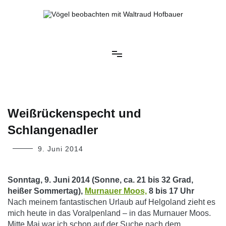
Springe
zum
Inhalt
Vögel beobachten mit Waltraud Hofbauer
Weißrückenspecht und
Schlangenadler
9. Juni 2014
Sonntag, 9. Juni 2014 (Sonne, ca. 21 bis 32 Grad,
heißer Sommertag),
Murnauer Moos,
8 bis 17 Uhr
Nach meinem fantastischen Urlaub auf Helgoland zieht es
mich heute in das Voralpenland – in das Murnauer Moos.
Mitte Mai war ich schon auf der Suche nach dem