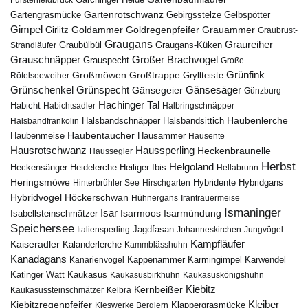
Gartenrotschwanz
Gartengrasmücke
Gebirgsstelze
Gelbspötter
Gimpel
Goldammer
Goldregenpfeifer
Girlitz
Grauammer
Graubrust-
Graugans
Graureiher
Graubülbül
Graugans-Küken
Strandläufer
Grauschnäpper
Großer Brachvogel
Grauspecht
Große
Grünfink
Großmöwen
Großtrappe
Rötelseeweiher
Gryllteiste
Gänsesäger
Grünschenkel
Grünspecht
Gänsegeier
Günzburg
Hachinger Tal
Habicht
Habichtsadler
Halbringschnäpper
Haubenlerche
Halsbandfrankolin
Halsbandschnäpper
Halsbandsittich
Haubentaucher
Haubenmeise
Hausammer
Hausente
Hausrotschwanz
Haussperling
Heckenbraunelle
Haussegler
Herbst
Helgoland
Heidelerche
Heiliger Ibis
Heckensänger
Hellabrunn
Heringsmöwe
Hybridgans
Hinterbrühler See
Hirschgarten
Hybridente
Höckerschwan
Hybridvogel
Hühnergans
Irantrauermeise
Ismaninger
Isar
Isarmündung
Isabellsteinschmätzer
Isarmoos
Speichersee
Italiensperling
Jagdfasan
Johanneskirchen
Jungvögel
Kampfläufer
Kaiseradler
Kalanderlerche
Kammblässhuhn
Kanadagans
Karmingimpel
Karwendel
Kanarienvogel
Kappenammer
Katinger Watt
Kaukasus
Kaukasusbirkhuhn
Kaukasuskönigshuhn
Kiebitz
Kernbeißer
Kaukasussteinschmätzer
Kelbra
Kiebitzregenpfeifer
Kleiber
Klappergrasmücke
Kieswerke Berglern