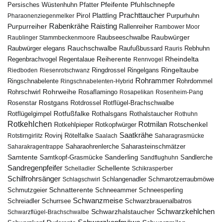
Pfuhlschnepfe
Pfeifente
Persisches Wüstenhuhn
Pfatter
Pirol
Prachttaucher
Plattling
Purpurhuhn
Pharaonenziegenmelker
Rabenkrähe
Purpurreiher
Raisting
Rallenreiher
Rambower Moor
Raubwürger
Raubseeschwalbe
Raublinger Stammbeckenmoore
Rauchschwalbe
Raubwürger elegans
Rebhuhn
Raufußbussard
Rauris
Reiherente
Rheindelta
Regenbrachvogel
Regentalaue
Rennvogel
Ringeltaube
Ringdrossel
Ringelgans
Riedboden
Riesenrotschwanz
Rohrammer
Ringschnabelente
Ringschnabelenten-Hybrid
Rohrdommel
Rohrweihe
Rohrschwirl
Rosaflamingo
Rosapelikan
Rosenheim-Pang
Rostgans
Rotdrossel
Rosenstar
Rotflügel-Brachschwalbe
Rotfußfalke
Rothalsgans
Rothalstaucher
Rotflügelgimpel
Rothuhn
Rotkehlchen
Rotmilan
Rotschenkel
Rotkopfwürger
Rotkehlpieper
Saatkrähe
Rovinj
Rotstirngirlitz
Rötelfalke
Saalach
Saharagrasmücke
Saharasteinschmätzer
Saharakragentrappe
Saharaohrenlerche
Samtente
Sanderling
Samtkopf-Grasmücke
Sandflughuhn
Sandlerche
Sandregenpfeifer
Schellente
Schelladler
Schikrasperber
Schilfrohrsänger
Schlangenadler
Schlagschwirl
Schmarotzerraubmöwe
Schnatterente
Schmutzgeier
Schneeammer
Schneesperling
Schwanzmeise
Schwarzbrauenalbatros
Schreiadler
Schurrsee
Schwarzkehlchen
Schwarzhalstaucher
Schwarzflügel-Brachschwalbe