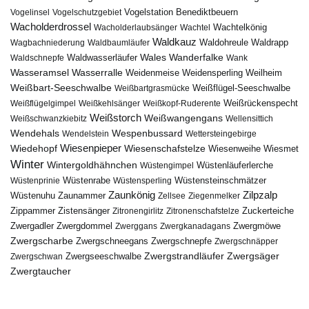
Vogelstation Benediktbeuern
Vogelinsel
Vogelschutzgebiet
Wacholderdrossel
Wacholderlaubsänger
Wachtel
Wachtelkönig
Waldkauz
Waldohreule
Waldrapp
Wagbachniederung
Waldbaumläufer
Wales
Wanderfalke
Waldschnepfe
Waldwasserläufer
Wank
Wasseramsel
Wasserralle
Weidenmeise
Weidensperling
Weilheim
Weißbart-Seeschwalbe
Weißbartgrasmücke
Weißflügel-Seeschwalbe
Weißflügelgimpel
Weißkehlsänger
Weißkopf-Ruderente
Weißrückenspecht
Weißstorch
Weißwangengans
Weißschwanzkiebitz
Wellensittich
Wendehals
Wespenbussard
Wendelstein
Wettersteingebirge
Wiedehopf
Wiesenpieper
Wiesenschafstelze
Wiesmet
Wiesenweihe
Winter
Wintergoldhähnchen
Wüstenläuferlerche
Wüstengimpel
Wüstenprinie
Wüstenrabe
Wüstensperling
Wüstensteinschmätzer
Zaunkönig
Zilpzalp
Zaunammer
Wüstenuhu
Zellsee
Ziegenmelker
Zippammer
Zistensänger
Zuckerteiche
Zitronengirlitz
Zitronenschafstelze
Zwergdommel
Zwergmöwe
Zwergadler
Zwerggans
Zwergkanadagans
Zwergscharbe
Zwergschneegans
Zwergschnepfe
Zwergschnäpper
Zwergstrandläufer
Zwergseeschwalbe
Zwergsäger
Zwergschwan
Zwergtaucher