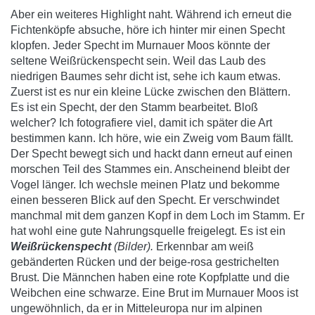
Aber ein weiteres Highlight naht. Während ich erneut die
Fichtenköpfe absuche, höre ich hinter mir einen Specht
klopfen. Jeder Specht im Murnauer Moos könnte der
seltene Weißrückenspecht sein. Weil das Laub des
niedrigen Baumes sehr dicht ist, sehe ich kaum etwas.
Zuerst ist es nur ein kleine Lücke zwischen den Blättern.
Es ist ein Specht, der den Stamm bearbeitet. Bloß
welcher? Ich fotografiere viel, damit ich später die Art
bestimmen kann. Ich höre, wie ein Zweig vom Baum fällt.
Der Specht bewegt sich und hackt dann erneut auf einen
morschen Teil des Stammes ein. Anscheinend bleibt der
Vogel länger. Ich wechsle meinen Platz und bekomme
einen besseren Blick auf den Specht. Er verschwindet
manchmal mit dem ganzen Kopf in dem Loch im Stamm. Er
hat wohl eine gute Nahrungsquelle freigelegt. Es ist ein
Weißrückenspecht
(Bilder).
Erkennbar am weiß
gebänderten Rücken und der beige-rosa gestrichelten
Brust. Die Männchen haben eine rote Kopfplatte und die
Weibchen eine schwarze. Eine Brut im Murnauer Moos ist
ungewöhnlich, da er in Mitteleuropa nur im alpinen