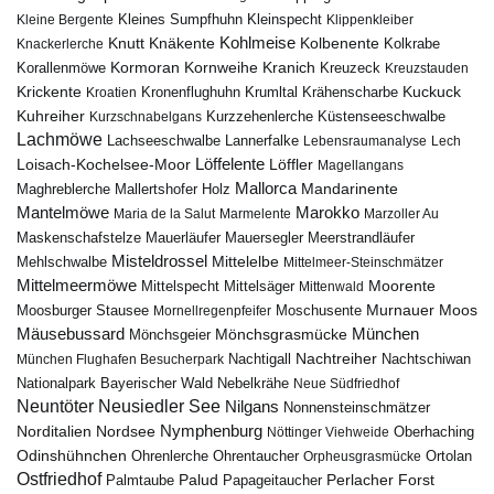
Kleines Sumpfhuhn
Kleinspecht
Kleine Bergente
Klippenkleiber
Kohlmeise
Knutt
Knäkente
Kolbenente
Knackerlerche
Kolkrabe
Kormoran
Kornweihe
Kranich
Kreuzeck
Korallenmöwe
Kreuzstauden
Krickente
Kuckuck
Kroatien
Kronenflughuhn
Krumltal
Krähenscharbe
Kuhreiher
Küstenseeschwalbe
Kurzschnabelgans
Kurzzehenlerche
Lachmöwe
Lannerfalke
Lachseeschwalbe
Lebensraumanalyse
Lech
Löffelente
Löffler
Loisach-Kochelsee-Moor
Magellangans
Mallorca
Mandarinente
Maghreblerche
Mallertshofer Holz
Marokko
Mantelmöwe
Maria de la Salut
Marmelente
Marzoller Au
Maskenschafstelze
Mauersegler
Mauerläufer
Meerstrandläufer
Misteldrossel
Mehlschwalbe
Mittelelbe
Mittelmeer-Steinschmätzer
Mittelmeermöwe
Mittelsäger
Moorente
Mittelspecht
Mittenwald
Murnauer Moos
Moosburger Stausee
Mornellregenpfeifer
Moschusente
Mäusebussard
München
Mönchsgeier
Mönchsgrasmücke
Nachtreiher
Nachtigall
München Flughafen Besucherpark
Nachtschiwan
Nebelkrähe
Nationalpark Bayerischer Wald
Neue Südfriedhof
Neuntöter
Neusiedler See
Nilgans
Nonnensteinschmätzer
Nymphenburg
Norditalien
Nordsee
Nöttinger Viehweide
Oberhaching
Odinshühnchen
Ohrentaucher
Ortolan
Ohrenlerche
Orpheusgrasmücke
Ostfriedhof
Palud
Palmtaube
Papageitaucher
Perlacher Forst