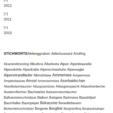
2012
2011
2010
STICHWORTE
Abfanggraben
Adlerbussard
Aholfing
Albufera
Alpen
Albufereta
Alpenbraunelle
Akaziendrossling
Alpendohle
Alpenkrähe
Alpenschneehuhn
Alpensegler
Ammersee
Alpenstrandläufer
Altmühlsee
Ampermoos
Amsel
Aserbaidschan
Amperstausee
Armenienmöwe
Atlantiksturmtaucher
Atlasgrasmücke
Atlasgrünspecht
Atlasohrenlerche
Austernfischer
Bachstelze
Balearensturmtaucher
Balkon
Basstölpel
Balkansteinschmätzer
Bartgeier
Bartmeise
Bekassine
Baumfalke
Baumpieper
Benediktbeuern
Bergfink
Berbersteinschmätzer
Bergente
Berghänfling
Berglaubsänger