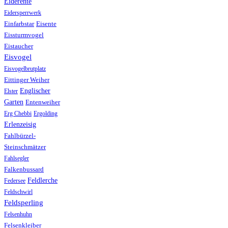
Eiderente
Eidersperrwerk
Einfarbstar
Eisente
Eissturmvogel
Eistaucher
Eisvogel
Eisvogelbrutplatz
Eittinger Weiher
Englischer
Elster
Garten
Entenweiher
Erg Chebbi
Ergolding
Erlenzeisig
Fahlbürzel-
Steinschmätzer
Fahlsegler
Falkenbussard
Feldlerche
Federsee
Feldschwirl
Feldsperling
Felsenhuhn
Felsenkleiber