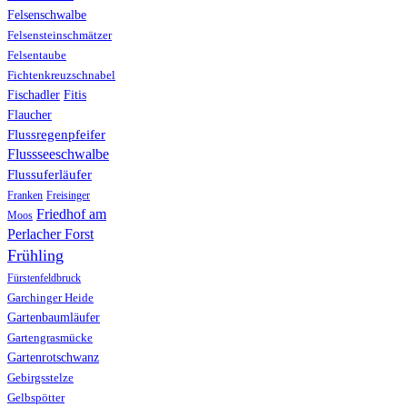
Felsenschwalbe
Felsensteinschmätzer
Felsentaube
Fichtenkreuzschnabel
Fischadler
Fitis
Flaucher
Flussregenpfeifer
Flussseeschwalbe
Flussuferläufer
Franken
Freisinger
Friedhof am
Moos
Perlacher Forst
Frühling
Fürstenfeldbruck
Garchinger Heide
Gartenbaumläufer
Gartengrasmücke
Gartenrotschwanz
Gebirgsstelze
Gelbspötter