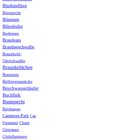
Bluthänfling
Blutspecht
Blässgans
Blässhuhn
Bodensee
Brandgans
Brandseeschwalbe
Braunkehl-
Uferschwalbe
Braunkehlchen
Brautente
Brillengrasmücke
Bruchwasserläufer
Buchfink
Buntspecht
Burghausen
Campeon-Park
Cap
Formentor
Cham
Chiemsee
Chileflamingo