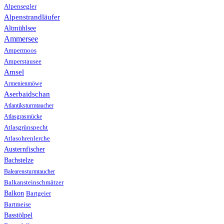
Alpensegler
Alpenstrandläufer
Altmühlsee
Ammersee
Ampermoos
Amperstausee
Amsel
Armenienmöwe
Aserbaidschan
Atlantiksturmtaucher
Atlasgrasmücke
Atlasgrünspecht
Atlasohrenlerche
Austernfischer
Bachstelze
Balearensturmtaucher
Balkansteinschmätzer
Balkon
Bartgeier
Bartmeise
Basstölpel