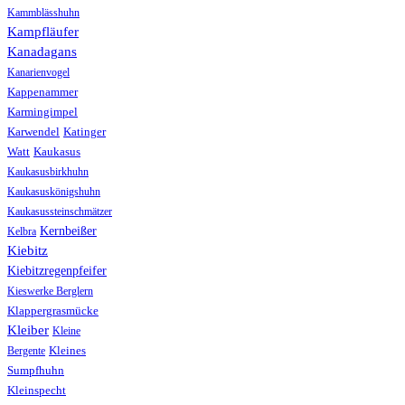
Kammblässhuhn
Kampfläufer
Kanadagans
Kanarienvogel
Kappenammer
Karmingimpel
Karwendel
Katinger
Watt
Kaukasus
Kaukasusbirkhuhn
Kaukasuskönigshuhn
Kaukasussteinschmätzer
Kernbeißer
Kelbra
Kiebitz
Kiebitzregenpfeifer
Kieswerke Berglern
Klappergrasmücke
Kleiber
Kleine
Bergente
Kleines
Sumpfhuhn
Kleinspecht