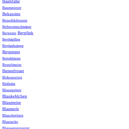
Baumfalke
Baumpieper
Bekassine
Benediktbeuern
Berbersteinschmätzer
Bergfink
Bergente
Berghänfling
Berglaubsänger
Bergpieper
Bertoldsheim
Beutelmeise
Bienenfresser
Birkenzeisig
Birkhuhn
Blassspötter
Blaukehlchen
Blaumeise
Blaumerle
Blauohrelster
Blauracke
Blauwangenspint