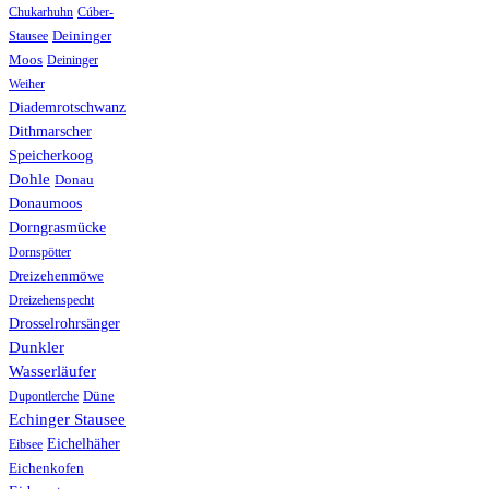
Chukarhuhn
Cúber-
Stausee
Deininger
Moos
Deininger
Weiher
Diademrotschwanz
Dithmarscher
Speicherkoog
Dohle
Donau
Donaumoos
Dorngrasmücke
Dornspötter
Dreizehenmöwe
Dreizehenspecht
Drosselrohrsänger
Dunkler
Wasserläufer
Düne
Dupontlerche
Echinger Stausee
Eichelhäher
Eibsee
Eichenkofen