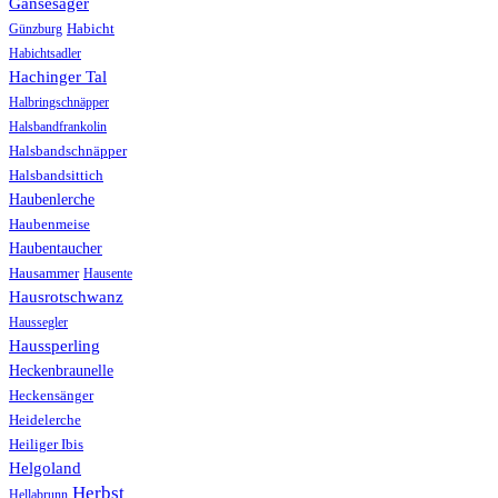
Gänsesäger
Günzburg
Habicht
Habichtsadler
Hachinger Tal
Halbringschnäpper
Halsbandfrankolin
Halsbandschnäpper
Halsbandsittich
Haubenlerche
Haubenmeise
Haubentaucher
Hausammer
Hausente
Hausrotschwanz
Haussegler
Haussperling
Heckenbraunelle
Heckensänger
Heidelerche
Heiliger Ibis
Helgoland
Herbst
Hellabrunn