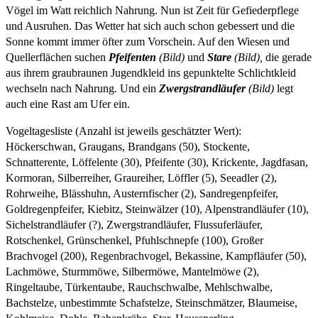
Vögel im Watt reichlich Nahrung. Nun ist Zeit für Gefiederpflege
und Ausruhen. Das Wetter hat sich auch schon gebessert und die
Sonne kommt immer öfter zum Vorschein. Auf den Wiesen und
Quellerflächen suchen
Pfeifenten
(Bild)
und
Stare
(Bild),
die gerade
aus ihrem graubraunen Jugendkleid ins gepunktelte Schlichtkleid
wechseln nach Nahrung. Und ein
Zwergstrandläufer
(Bild)
legt
auch eine Rast am Ufer ein.
Vogeltagesliste (Anzahl ist jeweils geschätzter Wert):
Höckerschwan, Graugans, Brandgans (50), Stockente,
Schnatterente, Löffelente (30), Pfeifente (30), Krickente, Jagdfasan,
Kormoran, Silberreiher, Graureiher, Löffler (5), Seeadler (2),
Rohrweihe, Blässhuhn, Austernfischer (2), Sandregenpfeifer,
Goldregenpfeifer, Kiebitz, Steinwälzer (10), Alpenstrandläufer (10),
Sichelstrandläufer (?), Zwergstrandläufer, Flussuferläufer,
Rotschenkel, Grünschenkel, Pfuhlschnepfe (100), Großer
Brachvogel (200), Regenbrachvogel, Bekassine, Kampfläufer (50),
Lachmöwe, Sturmmöwe, Silbermöwe, Mantelmöwe (2),
Ringeltaube, Türkentaube, Rauchschwalbe, Mehlschwalbe,
Bachstelze, unbestimmte Schafstelze, Steinschmätzer, Blaumeise,