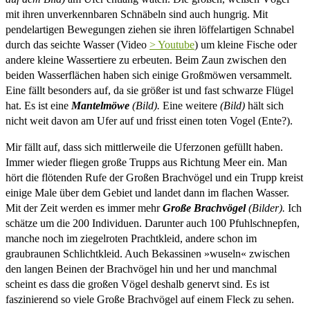
mit ihren unverkennbaren Schnäbeln sind auch hungrig. Mit
pendelartigen Bewegungen ziehen sie ihren löffelartigen Schnabel
durch das seichte Wasser (Video
> Youtube
) um kleine Fische oder
andere kleine Wassertiere zu erbeuten. Beim Zaun zwischen den
beiden Wasserflächen haben sich einige Großmöwen versammelt.
Eine fällt besonders auf, da sie größer ist und fast schwarze Flügel
hat. Es ist eine
Mantelmöwe
(Bild).
Eine weitere
(Bild)
hält sich
nicht weit davon am Ufer auf und frisst einen toten Vogel (Ente?).
Mir fällt auf, dass sich mittlerweile die Uferzonen gefüllt haben.
Immer wieder fliegen große Trupps aus Richtung Meer ein. Man
hört die flötenden Rufe der Großen Brachvögel und ein Trupp kreist
einige Male über dem Gebiet und landet dann im flachen Wasser.
Mit der Zeit werden es immer mehr
Große Brachvögel
(Bilder).
Ich
schätze um die 200 Individuen. Darunter auch 100 Pfuhlschnepfen,
manche noch im ziegelroten Prachtkleid, andere schon im
graubraunen Schlichtkleid. Auch Bekassinen »wuseln« zwischen
den langen Beinen der Brachvögel hin und her und manchmal
scheint es dass die großen Vögel deshalb genervt sind. Es ist
faszinierend so viele Große Brachvögel auf einem Fleck zu sehen.