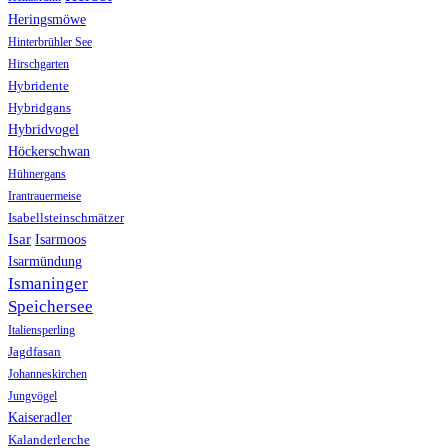
Heringsmöwe
Hinterbrühler See
Hirschgarten
Hybridente
Hybridgans
Hybridvogel
Höckerschwan
Hühnergans
Irantrauermeise
Isabellsteinschmätzer
Isar
Isarmoos
Isarmündung
Ismaninger
Speichersee
Italiensperling
Jagdfasan
Johanneskirchen
Jungvögel
Kaiseradler
Kalanderlerche