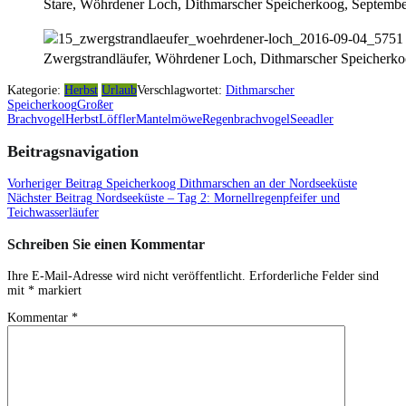
Stare, Wöhrdener Loch, Dithmarscher Speicherkoog, Septemb
Zwergstrandläufer, Wöhrdener Loch, Dithmarscher Speicherk
Kategorie:
Herbst
Urlaub
Verschlagwortet:
Dithmarscher
Speicherkoog
Großer
Brachvogel
Herbst
Löffler
Mantelmöwe
Regenbrachvogel
Seeadler
Beitragsnavigation
Vorheriger Beitrag
Speicherkoog Dithmarschen an der Nordseeküste
Nächster Beitrag
Nordseeküste – Tag 2: Mornellregenpfeifer und
Teichwasserläufer
Schreiben Sie einen Kommentar
Ihre E-Mail-Adresse wird nicht veröffentlicht.
Erforderliche Felder sind
mit
*
markiert
Kommentar
*