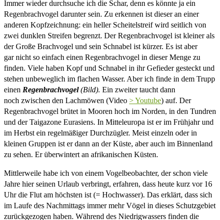
Immer wieder durchsuche ich die Schar, denn es könnte ja ein
Regenbrachvogel darunter sein. Zu erkennen ist dieser an einer
anderen Kopfzeichnung: ein heller Scheitelstreif wird seitlich von
zwei dunklen Streifen begrenzt. Der Regenbrachvogel ist kleiner als
der Große Brachvogel und sein Schnabel ist kürzer. Es ist aber
gar nicht so einfach einen Regenbrachvogel in dieser Menge zu
finden. Viele haben Kopf und Schnabel in ihr Gefieder gesteckt und
stehen unbeweglich im flachen Wasser. Aber ich finde in dem Trupp
einen
Regenbrachvogel
(Bild).
Ein zweiter taucht dann
noch zwischen den Lachmöwen (Video
> Youtube
) auf. Der
Regenbrachvogel brütet in Mooren hoch im Norden, in den Tundren
und der Taigazone Eurasiens. In Mitteleuropa ist er im Frühjahr und
im Herbst ein regelmäßiger Durchzügler. Meist einzeln oder in
kleinen Gruppen ist er dann an der Küste, aber auch im Binnenland
zu sehen. Er überwintert an afrikanischen Küsten.
Mittlerweile habe ich von einem Vogelbeobachter, der schon viele
Jahre hier seinen Urlaub verbringt, erfahren, dass heute kurz vor 16
Uhr die Flut am höchsten ist (= Hochwasser). Das erklärt, dass sich
im Laufe des Nachmittags immer mehr Vögel in dieses Schutzgebiet
zurückgezogen haben. Während des Niedrigwassers finden die