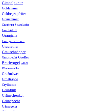
Gimpel
Girlitz
Goldammer
Goldregenpfeifer
Grauammer
Graubrust-Strandläufer
Graubülbül
Graugans
Graugans-Küken
Graureiher
Grauschnäpper
Großer
Grauspecht
Brachvogel
Große
Rötelseeweiher
Großmöwen
Großtrappe
Gryllteiste
Grünfink
Grünschenkel
Grünspecht
Gänsegeier