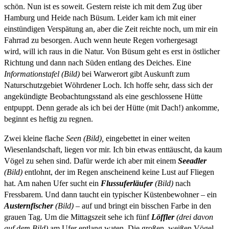
schön. Nun ist es soweit.
Gestern reiste ich mit dem Zug über
Hamburg und Heide nach Büsum. Leider kam ich mit einer
einstündigen Verspätung an, aber die Zeit reichte noch, um mir ein
Fahrrad zu besorgen. Auch wenn heute Regen vorhergesagt
wird, will ich raus in die Natur. Von Büsum geht es erst in östlicher
Richtung und dann nach Süden entlang des Deiches. Eine
Informationstafel (Bild)
bei Warwerort gibt Auskunft zum
Naturschutzgebiet Wöhrdener Loch. Ich hoffe sehr, dass sich der
angekündigte Beobachtungsstand als eine geschlossene Hütte
entpuppt. Denn gerade als ich bei der Hütte (mit Dach!) ankomme,
beginnt es heftig zu regnen.
Zwei kleine flache
Seen (Bild),
eingebettet in einer weiten
Wiesenlandschaft, liegen vor mir. Ich bin etwas enttäuscht, da kaum
Vögel zu sehen sind. Dafür werde ich aber mit einem
Seeadler
(Bild)
entlohnt, der im Regen anscheinend keine Lust auf Fliegen
hat. Am nahen Ufer sucht ein
Flussuferläufer
(Bild)
nach
Fressbarem. Und dann taucht ein typischer Küstenbewohner – ein
Austernfischer
(Bild)
– auf und bringt ein bisschen Farbe in den
grauen Tag. Um die Mittagszeit sehe ich fünf
Löffler
(drei davon
auf dem Bild)
am Ufer entlang waten. Die großen, weißen Vögel