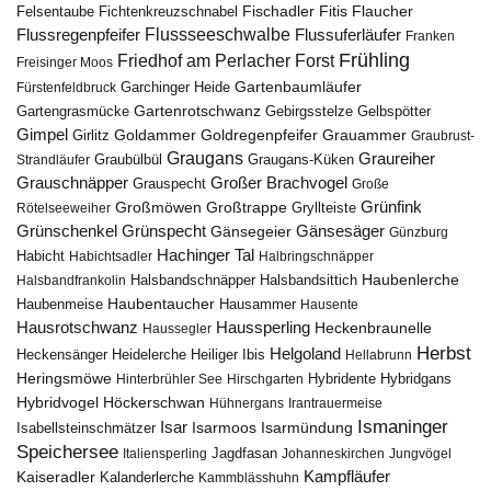
Fischadler
Fitis
Flaucher
Fichtenkreuzschnabel
Felsentaube
Flussregenpfeifer
Flussseeschwalbe
Flussuferläufer
Franken
Frühling
Friedhof am Perlacher Forst
Freisinger Moos
Gartenbaumläufer
Garchinger Heide
Fürstenfeldbruck
Gartenrotschwanz
Gartengrasmücke
Gebirgsstelze
Gelbspötter
Gimpel
Goldammer
Goldregenpfeifer
Girlitz
Grauammer
Graubrust-
Graugans
Graureiher
Graubülbül
Graugans-Küken
Strandläufer
Grauschnäpper
Großer Brachvogel
Grauspecht
Große
Grünfink
Großmöwen
Großtrappe
Rötelseeweiher
Gryllteiste
Gänsesäger
Grünschenkel
Grünspecht
Gänsegeier
Günzburg
Hachinger Tal
Habicht
Habichtsadler
Halbringschnäpper
Haubenlerche
Halsbandfrankolin
Halsbandschnäpper
Halsbandsittich
Haubentaucher
Haubenmeise
Hausammer
Hausente
Hausrotschwanz
Haussperling
Heckenbraunelle
Haussegler
Herbst
Helgoland
Heidelerche
Heiliger Ibis
Heckensänger
Hellabrunn
Heringsmöwe
Hybridgans
Hinterbrühler See
Hirschgarten
Hybridente
Höckerschwan
Hybridvogel
Hühnergans
Irantrauermeise
Ismaninger
Isar
Isarmündung
Isabellsteinschmätzer
Isarmoos
Speichersee
Italiensperling
Jagdfasan
Johanneskirchen
Jungvögel
Kampfläufer
Kaiseradler
Kalanderlerche
Kammblässhuhn