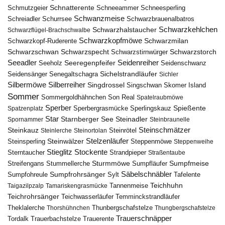
Schnatterente
Schmutzgeier
Schneeammer
Schneesperling
Schwanzmeise
Schwarzbrauenalbatros
Schreiadler
Schurrsee
Schwarzkehlchen
Schwarzhalstaucher
Schwarzflügel-Brachschwalbe
Schwarzkopfmöwe
Schwarzmilan
Schwarzkopf-Ruderente
Schwarzschwan
Schwarzspecht
Schwarzstirnwürger
Schwarzstorch
Seeadler
Seidenreiher
Seeregenpfeifer
Seeholz
Seidenschwanz
Seidensänger
Sichelstrandläufer
Senegaltschagra
Sichler
Silbermöwe
Silberreiher
Singdrossel
Singschwan
Skomer Island
Sommer
Sommergoldhähnchen
Son Real
Spatelraubmöwe
Sperber
Sperbergrasmücke
Spießente
Spatzenplatz
Sperlingskauz
Star
Starnberger See
Steinadler
Spornammer
Steinbraunelle
Steinschmätzer
Steinkauz
Steinrötel
Steinlerche
Steinortolan
Steinwälzer
Stelzenläufer
Steinsperling
Steppenmöwe
Steppenweihe
Stieglitz
Stockente
Sterntaucher
Strandpieper
Straßentaube
Sturmmöwe
Sumpfmeise
Streifengans
Sumpfläufer
Stummellerche
Sumpfrohrsänger
Säbelschnäbler
Sylt
Tafelente
Sumpfohreule
Teichhuhn
Tannenmeise
Taigazilpzalp
Tamariskengrasmücke
Teichrohrsänger
Teichwasserläufer
Temminckstrandläufer
Theklalerche
Thunbergschafstelze
Thorshühnchen
Thungbergschafstelze
Trauerschnäpper
Tordalk
Trauerbachstelze
Trauerente