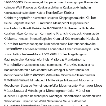
Kanadagans
Karmingimpel
Karwendel
Kanarienvogel
Kappenammer
Katinger Watt
Kaukasus
Kaukasusbirkhuhn
Kaukasuskönigshuhn
Kiebitz
Kernbeißer
Kaukasussteinschmätzer
Kelbra
Kiebitzregenpfeifer
Kleiber
Klappergrasmücke
Kieswerke Berglern
Kleines Sumpfhuhn
Kleinspecht
Kleine Bergente
Klippenkleiber
Kohlmeise
Knutt
Knäkente
Kolbenente
Knackerlerche
Kolkrabe
Kormoran
Kornweihe
Kranich
Kreuzeck
Korallenmöwe
Kreuzstauden
Krickente
Kuckuck
Kroatien
Kronenflughuhn
Krumltal
Krähenscharbe
Kuhreiher
Küstenseeschwalbe
Kurzschnabelgans
Kurzzehenlerche
Lachmöwe
Lannerfalke
Lachseeschwalbe
Lebensraumanalyse
Lech
Löffelente
Löffler
Loisach-Kochelsee-Moor
Magellangans
Mallorca
Mandarinente
Maghreblerche
Mallertshofer Holz
Marokko
Mantelmöwe
Maria de la Salut
Marmelente
Marzoller Au
Maskenschafstelze
Mauersegler
Mauerläufer
Meerstrandläufer
Misteldrossel
Mehlschwalbe
Mittelelbe
Mittelmeer-Steinschmätzer
Mittelmeermöwe
Mittelsäger
Moorente
Mittelspecht
Mittenwald
Murnauer Moos
Moosburger Stausee
Mornellregenpfeifer
Moschusente
Mäusebussard
München
Mönchsgeier
Mönchsgrasmücke
Nachtreiher
Nachtigall
München Flughafen Besucherpark
Nachtschiwan
Nebelkrähe
Nationalpark Bayerischer Wald
Neue Südfriedhof