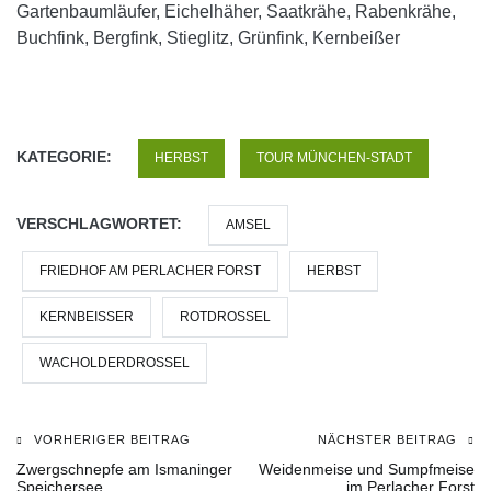
Gartenbaumläufer, Eichelhäher, Saatkrähe, Rabenkrähe,
Buchfink, Bergfink, Stieglitz, Grünfink, Kernbeißer
KATEGORIE:
HERBST
TOUR MÜNCHEN-STADT
VERSCHLAGWORTET:
AMSEL
FRIEDHOF AM PERLACHER FORST
HERBST
KERNBEISSER
ROTDROSSEL
WACHOLDERDROSSEL
VORHERIGER BEITRAG
NÄCHSTER BEITRAG
Beitragsnavigation
Zwergschnepfe am Ismaninger
Weidenmeise und Sumpfmeise
Speichersee
im Perlacher Forst