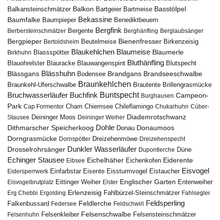
Balkon
Basstölpel
Balkansteinschmätzer
Bartgeier
Bartmeise
Bekassine
Baumfalke
Baumpieper
Benediktbeuern
Bergfink
Berbersteinschmätzer
Bergente
Berghänfling
Berglaubsänger
Bergpieper
Bienenfresser
Beutelmeise
Bertoldsheim
Birkenzeisig
Blaumeise
Blaukehlchen
Blaumerle
Birkhuhn
Blassspötter
Bluthänfling
Blauohrelster
Blauracke
Blutspecht
Blauwangenspint
Blässhuhn
Brandseeschwalbe
Blässgans
Brandgans
Bodensee
Braunkehlchen
Brillengrasmücke
Braunkehl-Uferschwalbe
Brautente
Bruchwasserläufer
Buchfink
Buntspecht
Campeon-
Burghausen
Park
Chiemsee
Chileflamingo
Cap Formentor
Cham
Chukarhuhn
Cúber-
Diademrotschwanz
Stausee
Deininger Moos
Deininger Weiher
Dohle
Dithmarscher Speicherkoog
Donau
Donaumoos
Dorngrasmücke
Dornspötter
Dreizehenmöwe
Dreizehenspecht
Drosselrohrsänger
Dunkler Wasserläufer
Düne
Dupontlerche
Echinger Stausee
Eichelhäher
Eiderente
Eichenkofen
Eibsee
Eisvogel
Eistaucher
Eidersperrwerk
Einfarbstar
Eisente
Eissturmvogel
Englischer Garten
Entenweiher
Eisvogelbrutplatz
Eittinger Weiher
Elster
Erlenzeisig
Fahlbürzel-Steinschmätzer
Erg Chebbi
Ergolding
Fahlsegler
Feldsperling
Feldlerche
Falkenbussard
Federsee
Feldschwirl
Felsenschwalbe
Felsensteinschmätzer
Felsenhuhn
Felsenkleiber