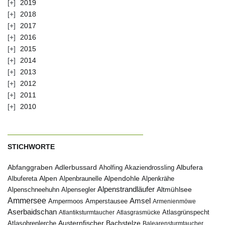
2019
2018
2017
2016
2015
2014
2013
2012
2011
2010
STICHWORTE
Abfanggraben
Albufera
Adlerbussard
Aholfing
Akaziendrossling
Alpen
Albufereta
Alpenbraunelle
Alpendohle
Alpenkrähe
Alpenstrandläufer
Alpenschneehuhn
Alpensegler
Altmühlsee
Ammersee
Amsel
Ampermoos
Amperstausee
Armenienmöwe
Aserbaidschan
Atlantiksturmtaucher
Atlasgrasmücke
Atlasgrünspecht
Austernfischer
Bachstelze
Atlasohrenlerche
Balearensturmtaucher