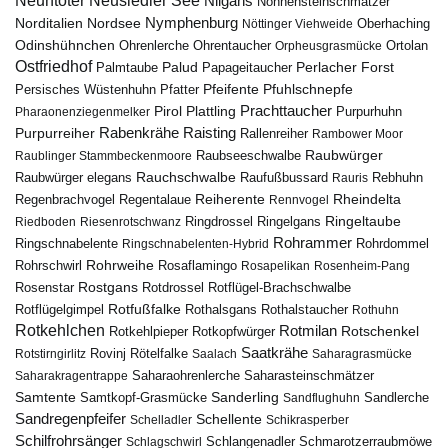
Neuntöter
Neusiedler See
Nilgans
Nonnensteinschmätzer
Nymphenburg
Norditalien
Nordsee
Nöttinger Viehweide
Oberhaching
Odinshühnchen
Ohrentaucher
Ortolan
Ohrenlerche
Orpheusgrasmücke
Ostfriedhof
Palud
Palmtaube
Papageitaucher
Perlacher Forst
Pfuhlschnepfe
Pfeifente
Persisches Wüstenhuhn
Pfatter
Pirol
Prachttaucher
Plattling
Purpurhuhn
Pharaonenziegenmelker
Rabenkrähe
Purpurreiher
Raisting
Rallenreiher
Rambower Moor
Raubwürger
Raubseeschwalbe
Raublinger Stammbeckenmoore
Rauchschwalbe
Raubwürger elegans
Rebhuhn
Raufußbussard
Rauris
Reiherente
Rheindelta
Regenbrachvogel
Regentalaue
Rennvogel
Ringeltaube
Ringdrossel
Ringelgans
Riedboden
Riesenrotschwanz
Rohrammer
Ringschnabelente
Ringschnabelenten-Hybrid
Rohrdommel
Rohrweihe
Rohrschwirl
Rosaflamingo
Rosapelikan
Rosenheim-Pang
Rostgans
Rotdrossel
Rosenstar
Rotflügel-Brachschwalbe
Rotfußfalke
Rothalsgans
Rothalstaucher
Rotflügelgimpel
Rothuhn
Rotkehlchen
Rotmilan
Rotschenkel
Rotkopfwürger
Rotkehlpieper
Saatkrähe
Rovinj
Rotstirngirlitz
Rötelfalke
Saalach
Saharagrasmücke
Saharasteinschmätzer
Saharakragentrappe
Saharaohrenlerche
Samtente
Sanderling
Samtkopf-Grasmücke
Sandflughuhn
Sandlerche
Sandregenpfeifer
Schellente
Schelladler
Schikrasperber
Schilfrohrsänger
Schlangenadler
Schlagschwirl
Schmarotzerraubmöwe