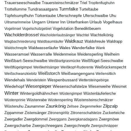
Trauerseeschwalbe
Trauersteinschmätzer
Triel
Tropfenflughuhn
Turmfalke
Trottellumme
Tundrasaatgans
Turteltaube
Uferschnepfe
Tüpfelsumpfhuhn
Uferschwalbe
Türkentaube
Uhu
Urlaub
Ungarn
Unterer Inn
Vogelhaus
Ultramarinmeise
Unterfranken
Vogelstation Benediktbeuern
Vogelinsel
Vogelschutzgebiet
Wacholderdrossel
Wacholderlaubsänger
Wachtel
Wachtelkönig
Waldkauz
Waldohreule
Waldrapp
Wagbachniederung
Waldbaumläufer
Wales
Wanderfalke
Waldschnepfe
Waldwasserläufer
Wank
Wasseramsel
Wasserralle
Weidenmeise
Weidensperling
Weilheim
Weißbart-Seeschwalbe
Weißbartgrasmücke
Weißflügel-Seeschwalbe
Weißflügelgimpel
Weißkehlsänger
Weißkopf-Ruderente
Weißrückenspecht
Weißstorch
Weißwangengans
Weißschwanzkiebitz
Wellensittich
Wendehals
Wespenbussard
Wendelstein
Wettersteingebirge
Wiedehopf
Wiesenpieper
Wiesenschafstelze
Wiesmet
Wiesenweihe
Winter
Wintergoldhähnchen
Wüstenläuferlerche
Wüstengimpel
Wüstenprinie
Wüstenrabe
Wüstensperling
Wüstensteinschmätzer
Zaunkönig
Zilpzalp
Zaunammer
Wüstenuhu
Zellsee
Ziegenmelker
Zippammer
Zistensänger
Zuckerteiche
Zitronengirlitz
Zitronenschafstelze
Zwergdommel
Zwergmöwe
Zwergadler
Zwerggans
Zwergkanadagans
Zwergscharbe
Zwergschneegans
Zwergschnepfe
Zwergschnäpper