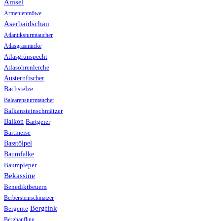
Amsel
Armenienmöwe
Aserbaidschan
Atlantiksturmtaucher
Atlasgrasmücke
Atlasgrünspecht
Atlasohrenlerche
Austernfischer
Bachstelze
Balearensturmtaucher
Balkansteinschmätzer
Balkon
Bartgeier
Bartmeise
Basstölpel
Baumfalke
Baumpieper
Bekassine
Benediktbeuern
Berbersteinschmätzer
Bergfink
Bergente
Berghänfling