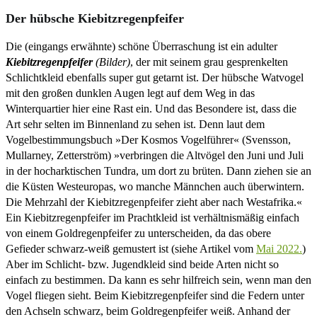
Der hübsche Kiebitzregenpfeifer
Die (eingangs erwähnte) schöne Überraschung ist ein adulter
Kiebitzregenpfeifer
(Bilder)
, der mit seinem grau gesprenkelten
Schlichtkleid ebenfalls super gut getarnt ist. Der hübsche Watvogel
mit den großen dunklen Augen legt auf dem Weg in das
Winterquartier hier eine Rast ein. Und das Besondere ist, dass die
Art sehr selten im Binnenland zu sehen ist. Denn laut dem
Vogelbestimmungsbuch »Der Kosmos Vogelführer« (Svensson,
Mullarney, Zetterström) »verbringen die Altvögel den Juni und Juli
in der hocharktischen Tundra, um dort zu brüten. Dann ziehen sie an
die Küsten Westeuropas, wo manche Männchen auch überwintern.
Die Mehrzahl der Kiebitzregenpfeifer zieht aber nach Westafrika.«
Ein Kiebitzregenpfeifer im Prachtkleid ist verhältnismäßig einfach
von einem Goldregenpfeifer zu unterscheiden, da das obere
Gefieder schwarz-weiß gemustert ist (siehe Artikel vom
Mai 2022.
)
Aber im Schlicht- bzw. Jugendkleid sind beide Arten nicht so
einfach zu bestimmen. Da kann es sehr hilfreich sein, wenn man den
Vogel fliegen sieht. Beim Kiebitzregenpfeifer sind die Federn unter
den Achseln schwarz, beim Goldregenpfeifer weiß. Anhand der