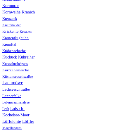
Kormoran
Kranich
Kornweihe
Kreuzeck
Kreuzstauden
Krickente
Kroatien
Kronenflughuhn
Krumltal
Krähenscharbe
Kuhreiher
Kuckuck
Kurzschnabelgans
Kurzzehenlerche
Küstenseeschwalbe
Lachmöwe
Lachseeschwalbe
Lannerfalke
Lebensraumanalyse
Loisach-
Lech
Kochelsee-Moor
Löffelente
Löffler
Magellangans