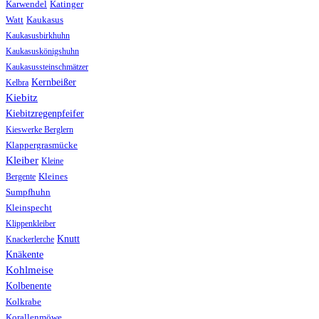
Karwendel
Katinger
Watt
Kaukasus
Kaukasusbirkhuhn
Kaukasuskönigshuhn
Kaukasussteinschmätzer
Kernbeißer
Kelbra
Kiebitz
Kiebitzregenpfeifer
Kieswerke Berglern
Klappergrasmücke
Kleiber
Kleine
Bergente
Kleines
Sumpfhuhn
Kleinspecht
Klippenkleiber
Knutt
Knackerlerche
Knäkente
Kohlmeise
Kolbenente
Kolkrabe
Korallenmöwe