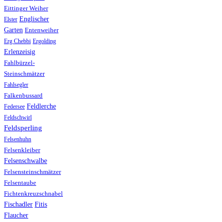
Eittinger Weiher
Englischer
Elster
Garten
Entenweiher
Erg Chebbi
Ergolding
Erlenzeisig
Fahlbürzel-
Steinschmätzer
Fahlsegler
Falkenbussard
Feldlerche
Federsee
Feldschwirl
Feldsperling
Felsenhuhn
Felsenkleiber
Felsenschwalbe
Felsensteinschmätzer
Felsentaube
Fichtenkreuzschnabel
Fischadler
Fitis
Flaucher