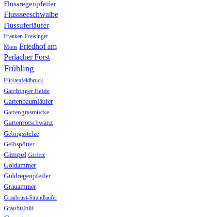
Flussregenpfeifer
Flussseeschwalbe
Flussuferläufer
Franken
Freisinger
Friedhof am
Moos
Perlacher Forst
Frühling
Fürstenfeldbruck
Garchinger Heide
Gartenbaumläufer
Gartengrasmücke
Gartenrotschwanz
Gebirgsstelze
Gelbspötter
Gimpel
Girlitz
Goldammer
Goldregenpfeifer
Grauammer
Graubrust-Strandläufer
Graubülbül