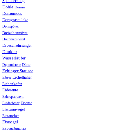
Speicherkoog
Dohle
Donau
Donaumoos
Dorngrasmücke
Dornspötter
Dreizehenmöwe
Dreizehenspecht
Drosselrohrsänger
Dunkler
Wasserläufer
Düne
Dupontlerche
Echinger Stausee
Eichelhäher
Eibsee
Eichenkofen
Eiderente
Eidersperrwerk
Einfarbstar
Eisente
Eissturmvogel
Eistaucher
Eisvogel
Eisvogelbrutplatz