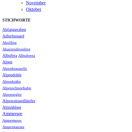
November
Oktober
STICHWORTE
Abfanggraben
Adlerbussard
Aholfing
Akaziendrossling
Albufera
Albufereta
Alpen
Alpenbraunelle
Alpendohle
Alpenkrähe
Alpenschneehuhn
Alpensegler
Alpenstrandläufer
Altmühlsee
Ammersee
Ampermoos
Amperstausee