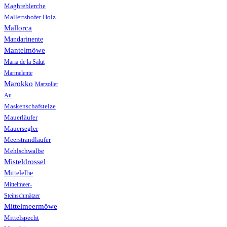
Maghreblerche
Mallertshofer Holz
Mallorca
Mandarinente
Mantelmöwe
Maria de la Salut
Marmelente
Marokko
Marzoller
Au
Maskenschafstelze
Mauerläufer
Mauersegler
Meerstrandläufer
Mehlschwalbe
Misteldrossel
Mittelelbe
Mittelmeer-
Steinschmätzer
Mittelmeermöwe
Mittelspecht