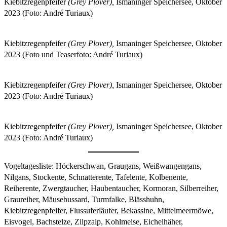
Kiebitzregenpfeifer
(Grey Plover),
Ismaninger Speichersee, Oktober
2023 (Foto: André Turiaux)
Kiebitzregenpfeifer
(Grey Plover),
Ismaninger Speichersee, Oktober
2023 (Foto und Teaserfoto: André Turiaux)
Kiebitzregenpfeifer
(Grey Plover),
Ismaninger Speichersee, Oktober
2023 (Foto: André Turiaux)
Kiebitzregenpfeifer
(Grey Plover),
Ismaninger Speichersee, Oktober
2023 (Foto: André Turiaux)
Vogeltagesliste: Höckerschwan, Graugans, Weißwangengans,
Nilgans, Stockente, Schnatterente, Tafelente, Kolbenente,
Reiherente, Zwergtaucher, Haubentaucher, Kormoran, Silberreiher,
Graureiher, Mäusebussard, Turmfalke, Blässhuhn,
Kiebitzregenpfeifer, Flussuferläufer, Bekassine, Mittelmeermöwe,
Eisvogel, Bachstelze, Zilpzalp, Kohlmeise, Eichelhäher,