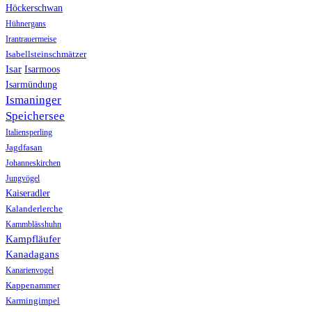
Höckerschwan
Hühnergans
Irantrauermeise
Isabellsteinschmätzer
Isar
Isarmoos
Isarmündung
Ismaninger
Speichersee
Italiensperling
Jagdfasan
Johanneskirchen
Jungvögel
Kaiseradler
Kalanderlerche
Kammblässhuhn
Kampfläufer
Kanadagans
Kanarienvogel
Kappenammer
Karmingimpel