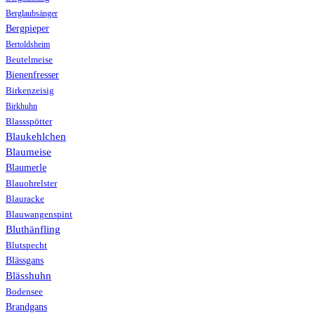
Berglaubsänger
Bergpieper
Bertoldsheim
Beutelmeise
Bienenfresser
Birkenzeisig
Birkhuhn
Blassspötter
Blaukehlchen
Blaumeise
Blaumerle
Blauohrelster
Blauracke
Blauwangenspint
Bluthänfling
Blutspecht
Blässgans
Blässhuhn
Bodensee
Brandgans