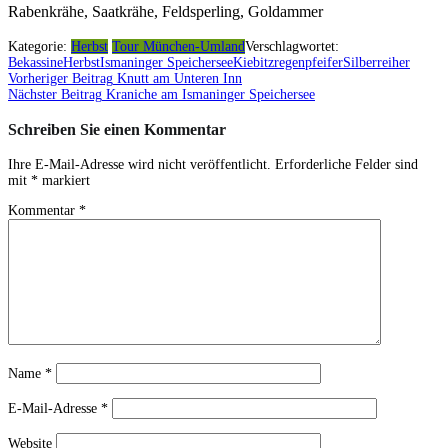
Rabenkrähe, Saatkrähe, Feldsperling, Goldammer
Kategorie:
Herbst
Tour München-Umland
Verschlagwortet:
Bekassine
Herbst
Ismaninger Speichersee
Kiebitzregenpfeifer
Silberreiher
Vorheriger Beitrag
Knutt am Unteren Inn
Beitragsnavigation
Nächster Beitrag
Kraniche am Ismaninger Speichersee
Schreiben Sie einen Kommentar
Ihre E-Mail-Adresse wird nicht veröffentlicht.
Erforderliche Felder sind
mit
*
markiert
Kommentar
*
Name
*
E-Mail-Adresse
*
Website