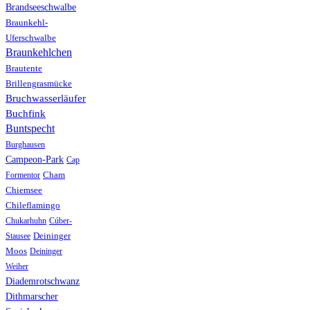
Brandseeschwalbe
Braunkehl-
Uferschwalbe
Braunkehlchen
Brautente
Brillengrasmücke
Bruchwasserläufer
Buchfink
Buntspecht
Burghausen
Campeon-Park
Cap
Formentor
Cham
Chiemsee
Chileflamingo
Chukarhuhn
Cúber-
Stausee
Deininger
Moos
Deininger
Weiher
Diademrotschwanz
Dithmarscher