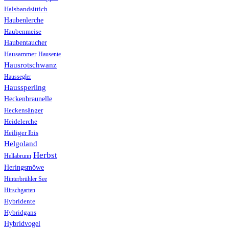
Halsbandsittich
Haubenlerche
Haubenmeise
Haubentaucher
Hausammer
Hausente
Hausrotschwanz
Haussegler
Haussperling
Heckenbraunelle
Heckensänger
Heidelerche
Heiliger Ibis
Helgoland
Herbst
Hellabrunn
Heringsmöwe
Hinterbrühler See
Hirschgarten
Hybridente
Hybridgans
Hybridvogel