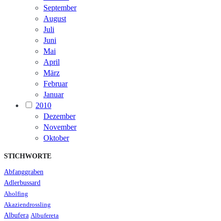
September
August
Juli
Juni
Mai
April
März
Februar
Januar
2010
Dezember
November
Oktober
STICHWORTE
Abfanggraben
Adlerbussard
Aholfing
Akaziendrossling
Albufera
Albufereta