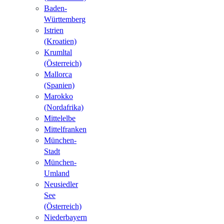
Baden-
Württemberg
Istrien
(Kroatien)
Krumltal
(Österreich)
Mallorca
(Spanien)
Marokko
(Nordafrika)
Mittelelbe
Mittelfranken
München-
Stadt
München-
Umland
Neusiedler
See
(Österreich)
Niederbayern