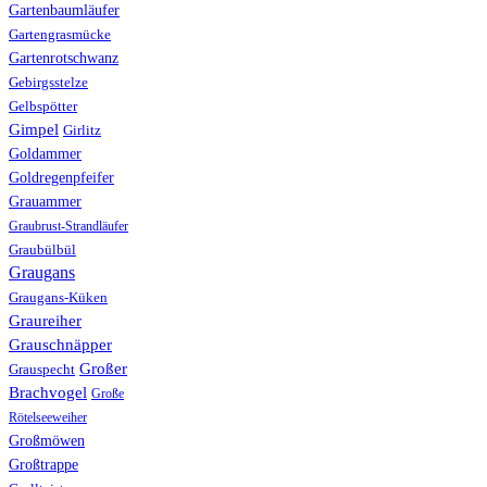
Gartenbaumläufer
Gartengrasmücke
Gartenrotschwanz
Gebirgsstelze
Gelbspötter
Gimpel
Girlitz
Goldammer
Goldregenpfeifer
Grauammer
Graubrust-Strandläufer
Graubülbül
Graugans
Graugans-Küken
Graureiher
Grauschnäpper
Großer
Grauspecht
Brachvogel
Große
Rötelseeweiher
Großmöwen
Großtrappe