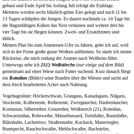
gebaut und Ende April bis Anfang Juli erfolgt die Eiablage.
Meistens werden sechs bläulich-grüne Eier gelegt und nach 11 bis
13 Tagen schlüpfen die Jungen. Es dauert nochmals ca. 14 Tage bis
die flugunfähigen Küken das Nest verlassen und weitere drei bis
vier Tage bis sie fliegen können. Zweit- und Ersatzbruten sind
üblich.
Meinen Plan bis zum Ammersee-Ufer zu fahren, gebe ich auf, weil
sich in der Ferne große graue Wolken auftürmen. So starte ich meine
Rückreise, die mich entlang der Ammer nach Weilheim führt.
Unterwegs sehe ich
21(!) Weißstörche
(nur einige auf dem Bild)
gemeinsam auf einer Wiese nach Futter suchend. Kurz danach fliegt
ein
Rotmilan
(Bilder)
seine Runden über die Wiesen und sucht auf
dem frisch bearbeiteten Acker nach Nahrung.
Vogeltagesliste: Höckerschwan, Graugans, Kanadagans, Nilgans,
Stockente, Kolbenente, Reiherente, Zwergtaucher, Haubentaucher,
Kormoran, Silberreiher, Graureiher, Weißstorch (21), Rotmilan,
Schwarzmilan, Rohrweihe, Mäusebussard, Turmfalke, Baumfalke,
Blässhuhn, Lachmöwe, Straßentaube, Kuckuck, Mauersegler,
Buntspecht, Rauchschwalbe, Mehlschwalbe, Bachstelze,