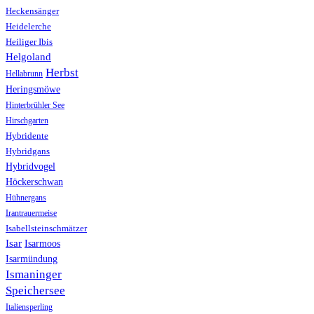
Heckensänger
Heidelerche
Heiliger Ibis
Helgoland
Herbst
Hellabrunn
Heringsmöwe
Hinterbrühler See
Hirschgarten
Hybridente
Hybridgans
Hybridvogel
Höckerschwan
Hühnergans
Irantrauermeise
Isabellsteinschmätzer
Isar
Isarmoos
Isarmündung
Ismaninger
Speichersee
Italiensperling