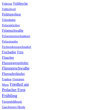
Feldlerche
Federsee
Feldschwirl
Feldsperling
Felsenhuhn
Felsenkleiber
Felsenschwalbe
Felsensteinschmätzer
Felsentaube
Fichtenkreuzschnabel
Fischadler
Fitis
Flaucher
Flussregenpfeifer
Flussseeschwalbe
Flussuferläufer
Franken
Freisinger
Friedhof am
Moos
Perlacher Forst
Frühling
Fürstenfeldbruck
Garchinger Heide