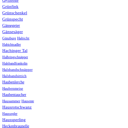
Gryllteiste
Grünfink
Grünschenkel
Grünspecht
Gänsegeier
Gänsesäger
Günzburg
Habicht
Habichtsadler
Hachinger Tal
Halbringschnäpper
Halsbandfrankolin
Halsbandschnäpper
Halsbandsittich
Haubenlerche
Haubenmeise
Haubentaucher
Hausammer
Hausente
Hausrotschwanz
Haussegler
Haussperling
Heckenbraunelle