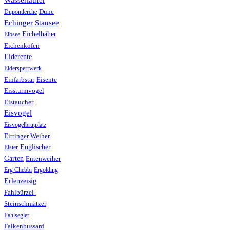
Wasserläufer
Düne
Dupontlerche
Echinger Stausee
Eichelhäher
Eibsee
Eichenkofen
Eiderente
Eidersperrwerk
Einfarbstar
Eisente
Eissturmvogel
Eistaucher
Eisvogel
Eisvogelbrutplatz
Eittinger Weiher
Englischer
Elster
Garten
Entenweiher
Erg Chebbi
Ergolding
Erlenzeisig
Fahlbürzel-
Steinschmätzer
Fahlsegler
Falkenbussard