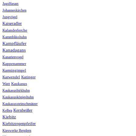
Jagdfasan
Johanneskirchen
Jungvögel
Kaiseradler
Kalanderlerche
Kammblässhuhn
Kampfläufer
Kanadagans
Kanarienvogel
Kappenammer
Karmingimpel
Karwendel
Katinger
Watt
Kaukasus
Kaukasusbirkhuhn
Kaukasuskönigshuhn
Kaukasussteinschmätzer
Kernbeißer
Kelbra
Kiebitz
Kiebitzregenpfeifer
Kieswerke Berglern