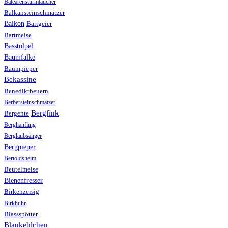
Balearensturmtaucher
Balkansteinschmätzer
Balkon
Bartgeier
Bartmeise
Basstölpel
Baumfalke
Baumpieper
Bekassine
Benediktbeuern
Berbersteinschmätzer
Bergfink
Bergente
Berghänfling
Berglaubsänger
Bergpieper
Bertoldsheim
Beutelmeise
Bienenfresser
Birkenzeisig
Birkhuhn
Blassspötter
Blaukehlchen