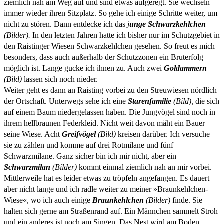
ziemlich nah am Weg auf und sind etwas aufgeregt. Sie wechseln
immer wieder ihren Sitzplatz. So gehe ich einige Schritte weiter, um
nicht zu stören. Dann entdecke ich das
j
unge Schwarzkehlchen
(Bilder).
In den letzten Jahren hatte ich bisher nur im Schutzgebiet in
den Raistinger Wiesen Schwarzkehlchen gesehen. So freut es mich
besonders, dass auch außerhalb der Schutzzonen ein Bruterfolg
möglich ist. Lange gucke ich ihnen zu. Auch zwei
Goldammern
(Bild)
lassen sich noch nieder.
Weiter geht es dann an Raisting vorbei zu den Streuwiesen nördlich
der Ortschaft. Unterwegs sehe ich eine
Starenfamilie
(Bild),
die sich
auf einem Baum niedergelassen haben. Die Jungvögel sind noch in
ihrem hellbraunen Federkleid. Nicht weit davon mäht ein Bauer
seine Wiese. Acht
Greifvögel
(Bild)
kreisen darüber. Ich versuche
sie zu zählen und komme auf drei Rotmilane und fünf
Schwarzmilane. Ganz sicher bin ich mir nicht, aber ein
Schwarzmilan
(Bilder)
kommt einmal ziemlich nah an mir vorbei.
Mittlerweile hat es leider etwas zu tröpfeln angefangen. Es dauert
aber nicht lange und ich radle weiter zu meiner »Braunkehlchen-
Wiese«, wo ich auch einige
Braunkehlchen
(Bilder)
finde. Sie
halten sich gerne am Straßenrand auf. Ein Männchen sammelt Stroh
und ein anderes ist noch am Singen. Das Nest wird am Boden