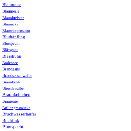
Blaumeise
Blaumerle
Blauohrelster
Blauracke
Blauwangenspint
Bluthänfling
Blutspecht
Blässgans
Blässhuhn
Bodensee
Brandgans
Brandseeschwalbe
Braunkehl-
Uferschwalbe
Braunkehlchen
Brautente
Brillengrasmücke
Bruchwasserläufer
Buchfink
Buntspecht