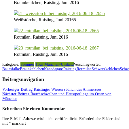
Braunkehlchen, Raisting, Juni 2016
Weißstörche, Raisting, Juni 20165
Rotmilan, Raisting, Juni 2016
Rotmilan, Raisting, Juni 2016
Kategorie:
Sommer
Tour München-Umland
Verschlagwortet:
Baumfalke
Braunkehlchen
Kanadagans
Raisting
Rotmilan
Schwarzkehlchen
Schw
Beitragsnavigation
Vorheriger Beitrag
Raistinger Wiesen südlich des Ammersees
Nächster Beitrag
Rauchschwalben und Haussperlinge im Osten von
München
Schreiben Sie einen Kommentar
Ihre E-Mail-Adresse wird nicht veröffentlicht.
Erforderliche Felder sind
mit
*
markiert