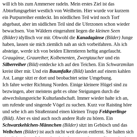
will ich bis zum Ammersee radeln.
Mein erstes Ziel ist das
Abtorfungsgebiet westlich von Weilheim. Hier wurde vor kurzem
ein Purpurreiher entdeckt. Im nördlichen Teil wird noch Torf
abgebaut, aber im südlichen Teil sind die Uferzonen schon wieder
bewachsen. Von Wäldern eingerahmt liegen die
kleinen Seen
(Bilder)
idyllisch vor mir. Obwohl die
Kanadagänse
(Bilder)
Junge
haben, lassen sie mich ziemlich nah an sich vorbeifahren. Als ich
absteige, werde ich von beiden Elterntieren heftig angefaucht.
Graugänse, Graureiher, Kolbenenten, Zwergtaucher
und ein
Silberreiher
(Bild)
entdecke ich auf den Teichen. Ein
Schwarzmilan
kreist über mir. Und ein
Baumfalke
(Bild)
landet auf einem kahlen
Ast. Lange sitzt er dort und beobachtet seine Umgebung.
Ich fahre weiter Richtung Norden. Einige kleinere Hügel sind zu
bezwingen, aber meistens geht es ohne Steigungen durch die
abwechslungsreiche Kulturlandschaft. Immer wieder halte ich an,
um rufende und singende Vögel zu suchen. Kurz vor Raisting höre
und sehe ich am Straßenrand einen kleinen Trupp
Feldsperlinge
(Bild).
Aber es sind auch noch andere Rufe zu hören. Ein
Schwarzkehlchen-Männchen
(Bilder)
sitzt im Gebüsch und das
Weibchen
(Bilder)
ist auch nicht weit davon entfernt. Sie halten sich