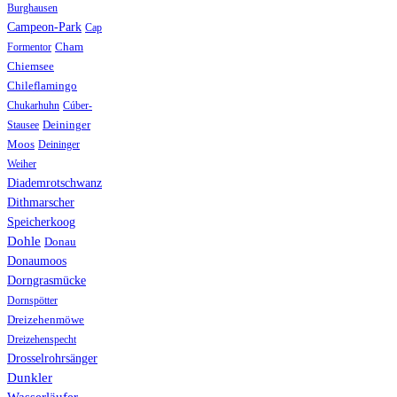
Burghausen
Campeon-Park
Cap
Formentor
Cham
Chiemsee
Chileflamingo
Chukarhuhn
Cúber-
Stausee
Deininger
Moos
Deininger
Weiher
Diademrotschwanz
Dithmarscher
Speicherkoog
Dohle
Donau
Donaumoos
Dorngrasmücke
Dornspötter
Dreizehenmöwe
Dreizehenspecht
Drosselrohrsänger
Dunkler