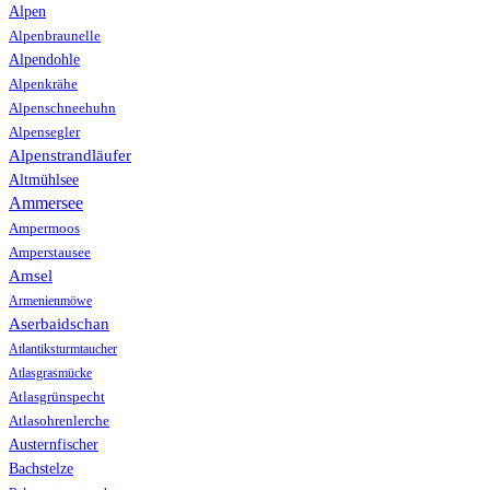
Alpen
Alpenbraunelle
Alpendohle
Alpenkrähe
Alpenschneehuhn
Alpensegler
Alpenstrandläufer
Altmühlsee
Ammersee
Ampermoos
Amperstausee
Amsel
Armenienmöwe
Aserbaidschan
Atlantiksturmtaucher
Atlasgrasmücke
Atlasgrünspecht
Atlasohrenlerche
Austernfischer
Bachstelze