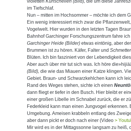
violetten
Kuhschellen
(Bild),
die um diese Jahresze
im Tiefschlaf.
Nun – mitten im Hochsommer – möchte ich dem Ge
Ein wenig interessiert mich zwar die Pflanzenwelt,
Vogelwelt. Hier wurden in den letzten Tagen Bra
Bahnhof Garchinger Forschungszentrum fahre ich
Garchinger Heide (Bilder)
etwas eintönig, aber der
Brummen ist zu hören. Käfer, Falter und
Schmetterl
Blüten. Ich bin fasziniert von der Lebendigkeit die
Aber auch über mir tut sich was. Ich höre die»hij
(Bild),
die wie das Miauen einer Katze klingen. Vie
Gebiet. Braun- und Schwarzkehlchen kann ich leid
Rand des Weges stehen, sichte ich einen
Neuntö
dann fliegt er tiefer in den Busch. Hier bleibt er e
einer großen Libelle im Schnabel zurück, die er z
Federkleid kann man einen Jungvogel erkennen. Er
Umgebung. Ameisen krabbeln entlang des Zweiges 
aber dann pickt er doch nach einer (Video
> Youtu
Mir wird es in der Mittagssonne langsam zu heiß