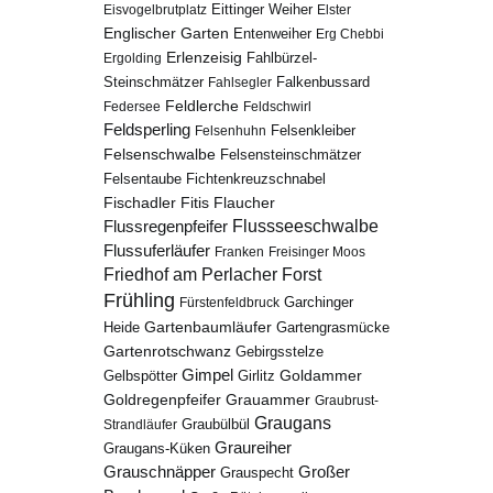
Eisvogelbrutplatz
Eittinger Weiher
Elster
Englischer Garten
Entenweiher
Erg Chebbi
Erlenzeisig
Fahlbürzel-
Ergolding
Steinschmätzer
Fahlsegler
Falkenbussard
Feldlerche
Federsee
Feldschwirl
Feldsperling
Felsenhuhn
Felsenkleiber
Felsenschwalbe
Felsensteinschmätzer
Fichtenkreuzschnabel
Felsentaube
Fischadler
Fitis
Flaucher
Flussregenpfeifer
Flussseeschwalbe
Flussuferläufer
Franken
Freisinger Moos
Friedhof am Perlacher Forst
Frühling
Garchinger
Fürstenfeldbruck
Gartenbaumläufer
Heide
Gartengrasmücke
Gartenrotschwanz
Gebirgsstelze
Gimpel
Goldammer
Gelbspötter
Girlitz
Goldregenpfeifer
Grauammer
Graubrust-
Graugans
Graubülbül
Strandläufer
Graureiher
Graugans-Küken
Grauschnäpper
Großer
Grauspecht