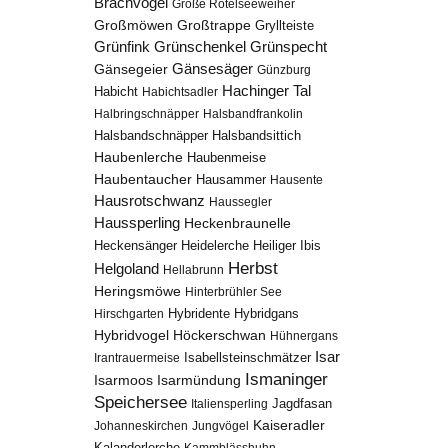
Brachvogel
Große Rötelseeweiher
Großmöwen
Großtrappe
Gryllteiste
Grünfink
Grünschenkel
Grünspecht
Gänsesäger
Gänsegeier
Günzburg
Hachinger Tal
Habicht
Habichtsadler
Halbringschnäpper
Halsbandfrankolin
Halsbandschnäpper
Halsbandsittich
Haubenlerche
Haubenmeise
Haubentaucher
Hausammer
Hausente
Hausrotschwanz
Haussegler
Haussperling
Heckenbraunelle
Heidelerche
Heiliger Ibis
Heckensänger
Herbst
Helgoland
Hellabrunn
Heringsmöwe
Hinterbrühler See
Hybridgans
Hirschgarten
Hybridente
Höckerschwan
Hybridvogel
Hühnergans
Isar
Isabellsteinschmätzer
Irantrauermeise
Ismaninger
Isarmündung
Isarmoos
Speichersee
Italiensperling
Jagdfasan
Kaiseradler
Johanneskirchen
Jungvögel