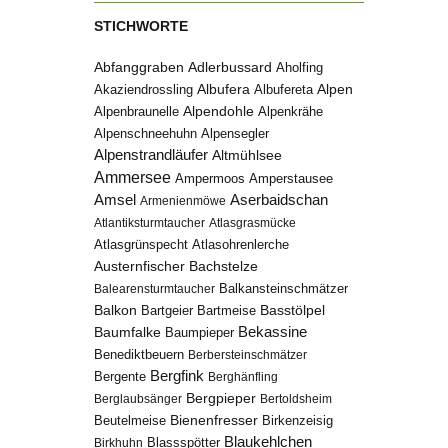
STICHWORTE
Abfanggraben
Adlerbussard
Aholfing
Albufera
Alpen
Albufereta
Akaziendrossling
Alpenbraunelle
Alpendohle
Alpenkrähe
Alpenschneehuhn
Alpensegler
Alpenstrandläufer
Altmühlsee
Ammersee
Ampermoos
Amperstausee
Amsel
Aserbaidschan
Armenienmöwe
Atlantiksturmtaucher
Atlasgrasmücke
Atlasgrünspecht
Atlasohrenlerche
Austernfischer
Bachstelze
Balkansteinschmätzer
Balearensturmtaucher
Balkon
Basstölpel
Bartgeier
Bartmeise
Bekassine
Baumfalke
Baumpieper
Benediktbeuern
Berbersteinschmätzer
Bergfink
Bergente
Berghänfling
Bergpieper
Berglaubsänger
Bertoldsheim
Bienenfresser
Beutelmeise
Birkenzeisig
Blaukehlchen
Birkhuhn
Blassspötter