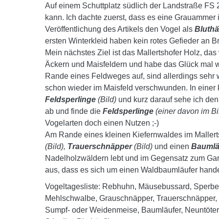
Auf einem Schuttplatz südlich der Landstraße FS 
kann. Ich dachte zuerst, dass es eine Grauammer is
Veröffentlichung des Artikels den Vogel als
Bluthä
ersten Winterkleid haben kein rotes Gefieder an Br
Mein nächstes Ziel ist das Mallertshofer Holz, das 
Äckern und Maisfeldern und habe das Glück mal w
Rande eines Feldweges auf, sind allerdings sehr 
schon wieder im Maisfeld verschwunden. In einer 
Feldsperlinge
(Bild)
und kurz darauf sehe ich den
ab und finde die
Feldsperlinge
(einer davon im Bi
Vogelarten doch einen Nutzen ;-)
Am Rande eines kleinen Kiefernwaldes im Mallert
(Bild),
Trauerschnäpper
(Bild)
und einen
Baumlä
Nadelholzwäldern lebt und im Gegensatz zum Gar
aus, dass es sich um einen Waldbaumläufer hande
Vogeltagesliste: Rebhuhn, Mäusebussard, Sperbe
Mehlschwalbe, Grauschnäpper, Trauerschnäpper,
Sumpf- oder Weidenmeise, Baumläufer, Neuntöter, 