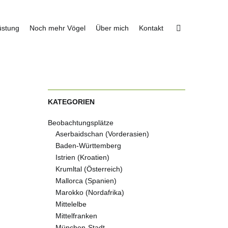
üstung
Noch mehr Vögel
Über mich
Kontakt
KATEGORIEN
Beobachtungsplätze
Aserbaidschan (Vorderasien)
Baden-Württemberg
Istrien (Kroatien)
Krumltal (Österreich)
Mallorca (Spanien)
Marokko (Nordafrika)
Mittelelbe
Mittelfranken
München-Stadt