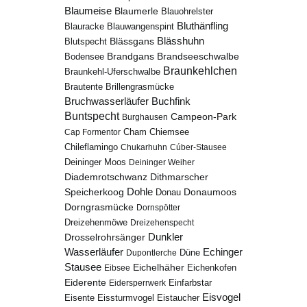
Blaumeise
Blaumerle
Blauohrelster
Bluthänfling
Blauracke
Blauwangenspint
Blässhuhn
Blutspecht
Blässgans
Brandseeschwalbe
Brandgans
Bodensee
Braunkehlchen
Braunkehl-Uferschwalbe
Brillengrasmücke
Brautente
Bruchwasserläufer
Buchfink
Buntspecht
Campeon-Park
Burghausen
Chiemsee
Cap Formentor
Cham
Chileflamingo
Chukarhuhn
Cúber-Stausee
Deininger Moos
Deininger Weiher
Diademrotschwanz
Dithmarscher
Dohle
Speicherkoog
Donau
Donaumoos
Dorngrasmücke
Dornspötter
Dreizehenmöwe
Dreizehenspecht
Drosselrohrsänger
Dunkler
Echinger
Wasserläufer
Düne
Dupontlerche
Stausee
Eichelhäher
Eichenkofen
Eibsee
Eiderente
Eidersperrwerk
Einfarbstar
Eisvogel
Eistaucher
Eisente
Eissturmvogel