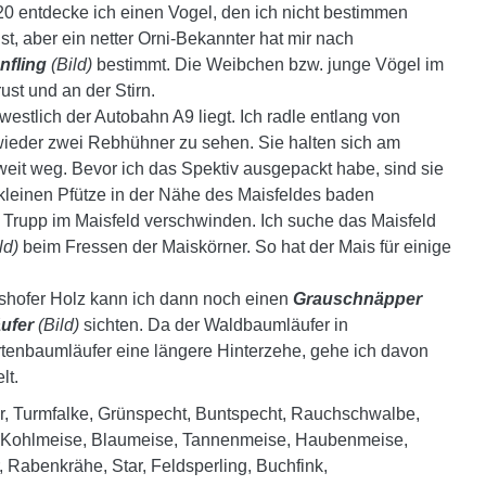
20 entdecke ich einen Vogel, den ich nicht bestimmen
t, aber ein netter Orni-Bekannter hat mir nach
nfling
(Bild)
bestimmt. Die Weibchen bzw. junge Vögel im
ust und an der Stirn.
westlich der Autobahn A9 liegt. Ich radle entlang von
ieder zwei Rebhühner zu sehen. Sie halten sich am
weit weg. Bevor ich das Spektiv ausgepackt habe, sind sie
kleinen Pfütze in der Nähe des Maisfeldes baden
 Trupp im Maisfeld verschwinden. Ich suche das Maisfeld
ld)
beim Fressen der Maiskörner. So hat der Mais für einige
shofer Holz kann ich dann noch einen
Grauschnäpper
ufer
(Bild)
sichten. Da der Waldbaumläufer in
tenbaumläufer eine längere Hinterzehe, gehe ich davon
lt.
r, Turmfalke, Grünspecht, Buntspecht, Rauchschwalbe,
 Kohlmeise, Blaumeise, Tannenmeise, Haubenmeise,
Rabenkrähe, Star, Feldsperling, Buchfink,