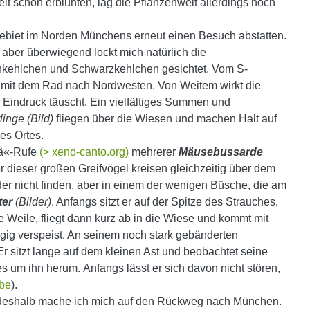
it schon erblühten, lag die Pflanzenwelt allerdings noch
biet im Norden Münchens erneut einen Besuch abstatten.
 aber überwiegend lockt mich natürlich die
unkehlchen und Schwarzkehlchen gesichtet. Vom S-
 mit dem Rad nach Nordwesten. Von Weitem wirkt die
 Eindruck täuscht. Ein vielfältiges Summen und
inge (Bild)
fliegen über die Wiesen und machen Halt auf
ses Ortes.
iää«-Rufe
(> xeno-canto.org)
mehrerer
Mäusebussarde
r dieser großen Greifvögel kreisen gleichzeitig über dem
er nicht finden, aber in einem der wenigen Büsche, die am
ter
(Bilder)
. Anfangs sitzt er auf der Spitze des Strauches,
ine Weile, fliegt dann kurz ab in die Wiese und kommt mit
ügig verspeist. An seinem noch stark gebänderten
 sitzt lange auf dem kleinen Ast und beobachtet seine
um ihn herum. Anfangs lässt er sich davon nicht stören,
be
).
, deshalb mache ich mich auf den Rückweg nach München.