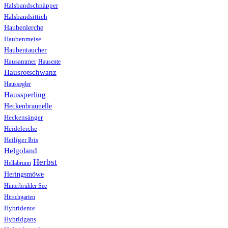
Halsbandschnäpper
Halsbandsittich
Haubenlerche
Haubenmeise
Haubentaucher
Hausammer
Hausente
Hausrotschwanz
Haussegler
Haussperling
Heckenbraunelle
Heckensänger
Heidelerche
Heiliger Ibis
Helgoland
Herbst
Hellabrunn
Heringsmöwe
Hinterbrühler See
Hirschgarten
Hybridente
Hybridgans