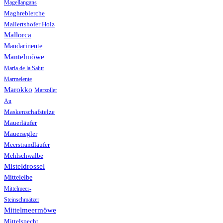
Magellangans
Maghreblerche
Mallertshofer Holz
Mallorca
Mandarinente
Mantelmöwe
Maria de la Salut
Marmelente
Marokko
Marzoller
Au
Maskenschafstelze
Mauerläufer
Mauersegler
Meerstrandläufer
Mehlschwalbe
Misteldrossel
Mittelelbe
Mittelmeer-
Steinschmätzer
Mittelmeermöwe
Mittelspecht