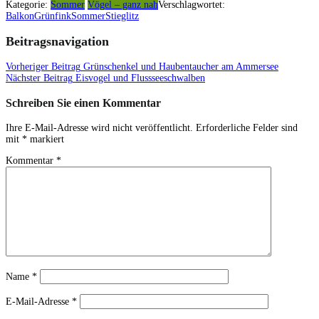
Kategorie:
Sommer
Vögel – ganz nah
Verschlagwortet:
Balkon
Grünfink
Sommer
Stieglitz
Beitragsnavigation
Vorheriger Beitrag
Grünschenkel und Haubentaucher am Ammersee
Nächster Beitrag
Eisvogel und Flussseeschwalben
Schreiben Sie einen Kommentar
Ihre E-Mail-Adresse wird nicht veröffentlicht.
Erforderliche Felder sind
mit
*
markiert
Kommentar
*
Name
*
E-Mail-Adresse
*