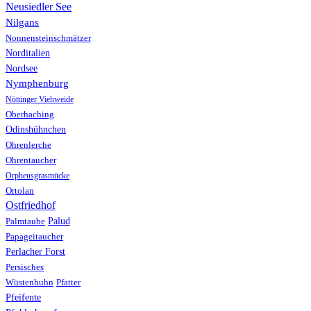
Neusiedler See
Nilgans
Nonnensteinschmätzer
Norditalien
Nordsee
Nymphenburg
Nöttinger Viehweide
Oberhaching
Odinshühnchen
Ohrenlerche
Ohrentaucher
Orpheusgrasmücke
Ortolan
Ostfriedhof
Palud
Palmtaube
Papageitaucher
Perlacher Forst
Persisches
Wüstenhuhn
Pfatter
Pfeifente