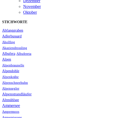
Dezember
November
Oktober
STICHWORTE
Abfanggraben
Adlerbussard
Aholfing
Akaziendrossling
Albufera
Albufereta
Alpen
Alpenbraunelle
Alpendohle
Alpenkrähe
Alpenschneehuhn
Alpensegler
Alpenstrandläufer
Altmühlsee
Ammersee
Ampermoos
Amperstausee