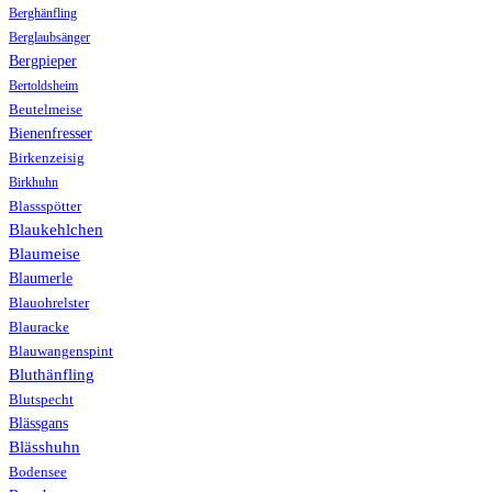
Berghänfling
Berglaubsänger
Bergpieper
Bertoldsheim
Beutelmeise
Bienenfresser
Birkenzeisig
Birkhuhn
Blassspötter
Blaukehlchen
Blaumeise
Blaumerle
Blauohrelster
Blauracke
Blauwangenspint
Bluthänfling
Blutspecht
Blässgans
Blässhuhn
Bodensee