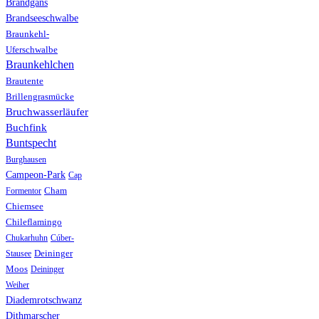
Brandgans
Brandseeschwalbe
Braunkehl-
Uferschwalbe
Braunkehlchen
Brautente
Brillengrasmücke
Bruchwasserläufer
Buchfink
Buntspecht
Burghausen
Campeon-Park
Cap
Formentor
Cham
Chiemsee
Chileflamingo
Chukarhuhn
Cúber-
Stausee
Deininger
Moos
Deininger
Weiher
Diademrotschwanz
Dithmarscher