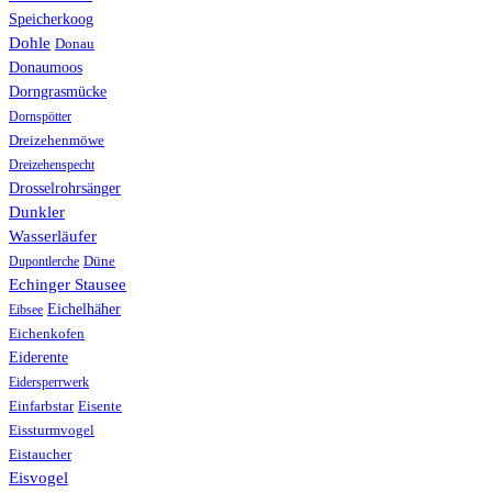
Speicherkoog
Dohle
Donau
Donaumoos
Dorngrasmücke
Dornspötter
Dreizehenmöwe
Dreizehenspecht
Drosselrohrsänger
Dunkler
Wasserläufer
Düne
Dupontlerche
Echinger Stausee
Eichelhäher
Eibsee
Eichenkofen
Eiderente
Eidersperrwerk
Einfarbstar
Eisente
Eissturmvogel
Eistaucher
Eisvogel