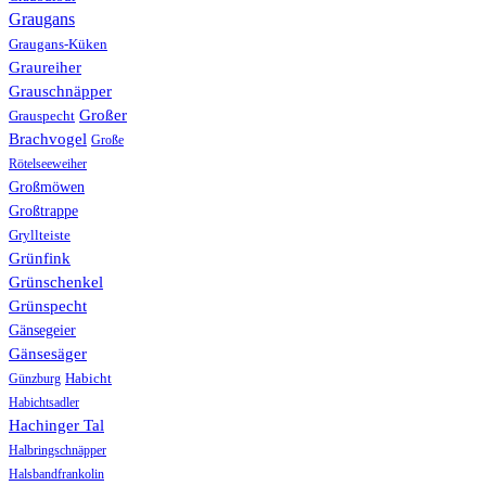
Graugans
Graugans-Küken
Graureiher
Grauschnäpper
Großer
Grauspecht
Brachvogel
Große
Rötelseeweiher
Großmöwen
Großtrappe
Gryllteiste
Grünfink
Grünschenkel
Grünspecht
Gänsegeier
Gänsesäger
Günzburg
Habicht
Habichtsadler
Hachinger Tal
Halbringschnäpper
Halsbandfrankolin