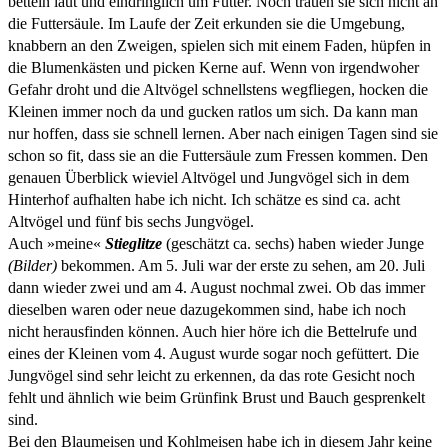
betteln laut und eindringlich um Futter.
Noch trauen sie sich nicht an
die Futtersäule. Im Laufe der Zeit erkunden sie die Umgebung,
knabbern an den Zweigen, spielen sich mit einem Faden, hüpfen in
die Blumenkästen und picken Kerne auf. Wenn von irgendwoher
Gefahr droht und die Altvögel schnellstens wegfliegen, hocken die
Kleinen immer noch da und gucken ratlos um sich. Da kann man
nur hoffen, dass sie schnell lernen. Aber nach einigen Tagen sind sie
schon so fit, dass sie an die Futtersäule zum Fressen kommen. Den
genauen Überblick wieviel Altvögel und Jungvögel sich in dem
Hinterhof aufhalten habe ich nicht. Ich schätze es sind ca. acht
Altvögel und fünf bis sechs Jungvögel.
Auch »meine«
Stieglitze
(geschätzt ca. sechs) haben wieder Junge
(Bilder)
bekommen. Am 5. Juli war der erste zu sehen, am 20. Juli
dann wieder zwei und am 4. August nochmal zwei. Ob das immer
dieselben waren oder neue dazugekommen sind, habe ich noch
nicht herausfinden können. Auch hier höre ich die Bettelrufe und
eines der Kleinen vom 4. August wurde sogar noch gefüttert. Die
Jungvögel sind sehr leicht zu erkennen, da das rote Gesicht noch
fehlt und ähnlich wie beim Grünfink Brust und Bauch gesprenkelt
sind.
Bei den Blaumeisen und Kohlmeisen habe ich in diesem Jahr keine