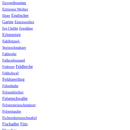
Eisvogelbrutplatz
Eittinger Weiher
Englischer
Elster
Garten
Entenweiher
Erg Chebbi
Ergolding
Erlenzeisig
Fahlbürzel-
Steinschmätzer
Fahlsegler
Falkenbussard
Feldlerche
Federsee
Feldschwirl
Feldsperling
Felsenhuhn
Felsenkleiber
Felsenschwalbe
Felsensteinschmätzer
Felsentaube
Fichtenkreuzschnabel
Fischadler
Fitis