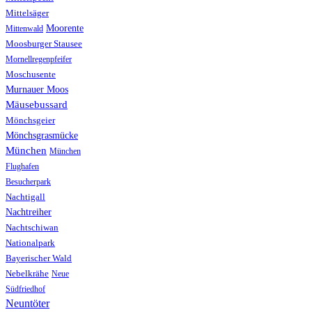
Mittelsäger
Moorente
Mittenwald
Moosburger Stausee
Mornellregenpfeifer
Moschusente
Murnauer Moos
Mäusebussard
Mönchsgeier
Mönchsgrasmücke
München
München
Flughafen
Besucherpark
Nachtigall
Nachtreiher
Nachtschiwan
Nationalpark
Bayerischer Wald
Nebelkrähe
Neue
Südfriedhof
Neuntöter