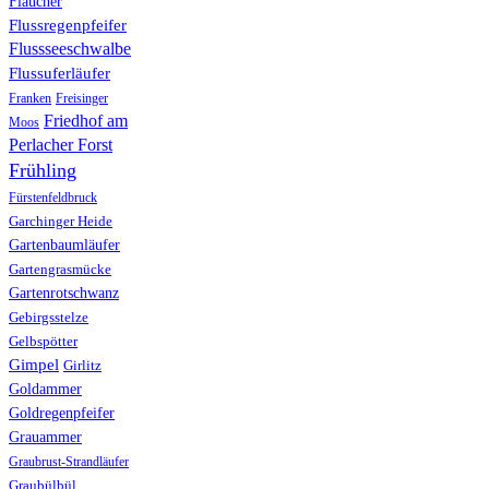
Flaucher
Flussregenpfeifer
Flussseeschwalbe
Flussuferläufer
Franken
Freisinger
Friedhof am
Moos
Perlacher Forst
Frühling
Fürstenfeldbruck
Garchinger Heide
Gartenbaumläufer
Gartengrasmücke
Gartenrotschwanz
Gebirgsstelze
Gelbspötter
Gimpel
Girlitz
Goldammer
Goldregenpfeifer
Grauammer
Graubrust-Strandläufer
Graubülbül