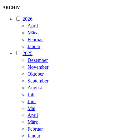
ARCHIV
2026
April
März
Februar
Januar
2025
Dezember
November
Oktober
September
August
Juli
Juni
Mai
April
März
Februar
Januar