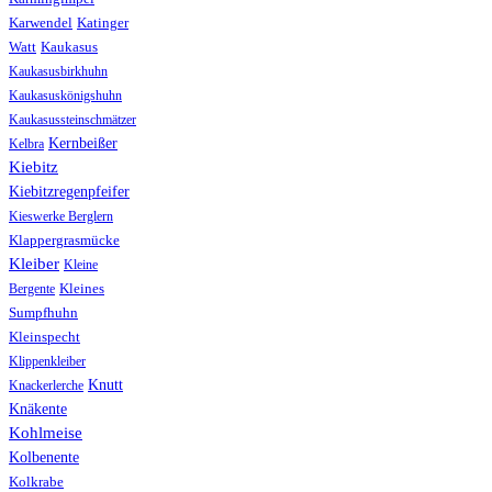
Karwendel
Katinger
Watt
Kaukasus
Kaukasusbirkhuhn
Kaukasuskönigshuhn
Kaukasussteinschmätzer
Kernbeißer
Kelbra
Kiebitz
Kiebitzregenpfeifer
Kieswerke Berglern
Klappergrasmücke
Kleiber
Kleine
Bergente
Kleines
Sumpfhuhn
Kleinspecht
Klippenkleiber
Knutt
Knackerlerche
Knäkente
Kohlmeise
Kolbenente
Kolkrabe