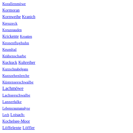
Korallenmöwe
Kormoran
Kranich
Kornweihe
Kreuzeck
Kreuzstauden
Krickente
Kroatien
Kronenflughuhn
Krumltal
Krähenscharbe
Kuhreiher
Kuckuck
Kurzschnabelgans
Kurzzehenlerche
Küstenseeschwalbe
Lachmöwe
Lachseeschwalbe
Lannerfalke
Lebensraumanalyse
Loisach-
Lech
Kochelsee-Moor
Löffelente
Löffler