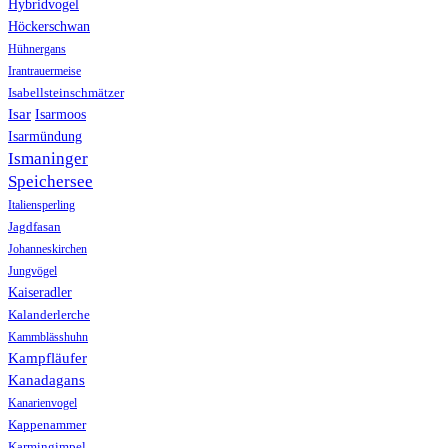
Hybridvogel
Höckerschwan
Hühnergans
Irantrauermeise
Isabellsteinschmätzer
Isar
Isarmoos
Isarmündung
Ismaninger
Speichersee
Italiensperling
Jagdfasan
Johanneskirchen
Jungvögel
Kaiseradler
Kalanderlerche
Kammblässhuhn
Kampfläufer
Kanadagans
Kanarienvogel
Kappenammer
Karmingimpel