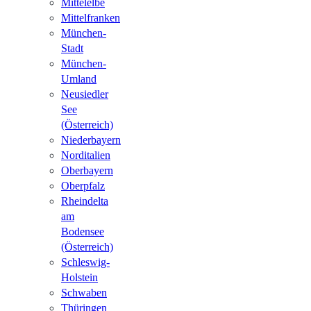
Mittelelbe
Mittelfranken
München-
Stadt
München-
Umland
Neusiedler
See
(Österreich)
Niederbayern
Norditalien
Oberbayern
Oberpfalz
Rheindelta
am
Bodensee
(Österreich)
Schleswig-
Holstein
Schwaben
Thüringen