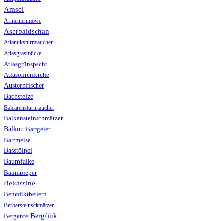
Amsel
Armenienmöwe
Aserbaidschan
Atlantiksturmtaucher
Atlasgrasmücke
Atlasgrünspecht
Atlasohrenlerche
Austernfischer
Bachstelze
Balearensturmtaucher
Balkansteinschmätzer
Balkon
Bartgeier
Bartmeise
Basstölpel
Baumfalke
Baumpieper
Bekassine
Benediktbeuern
Berbersteinschmätzer
Bergfink
Bergente