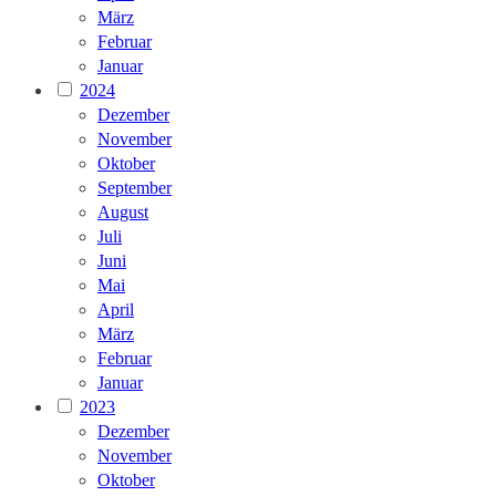
März
Februar
Januar
2024
Dezember
November
Oktober
September
August
Juli
Juni
Mai
April
März
Februar
Januar
2023
Dezember
November
Oktober