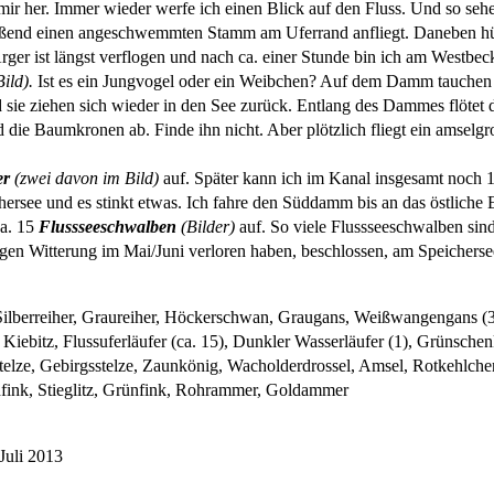
ir her. Immer wieder werfe ich einen Blick auf den Fluss. Und so seh
ießend einen angeschwemmten Stamm am Uferrand anfliegt. Daneben hüpf
rger ist längst verflogen und nach ca. einer Stunde bin ich am Westbec
ild).
Ist es ein Jungvogel oder ein Weibchen? Auf dem Damm tauchen 
sie ziehen sich wieder in den See zurück. Entlang des Dammes flötet d
d die Baumkronen ab. Finde ihn nicht. Aber plötzlich fliegt ein amsel
er
(zwei davon im Bild)
auf. Später kann ich im Kanal insgesamt noch 1
see und es stinkt etwas. Ich fahre den Süddamm bis an das östliche En
ca. 15
Flussseeschwalben
(Bilder)
auf. So viele Flussseeschwalben sind
igen Witterung im Mai/Juni verloren haben, beschlossen, am Speichers
ilberreiher, Graureiher, Höckerschwan, Graugans, Weißwangengans (30),
, Kiebitz, Flussuferläufer (ca. 15), Dunkler Wasserläufer (1), Grünsc
elze, Gebirgsstelze, Zaunkönig, Wacholderdrossel, Amsel, Rotkehlche
hfink, Stieglitz, Grünfink, Rohrammer, Goldammer
Juli 2013