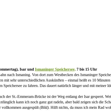
Sommertag), Isar und
Ismaninger Speichersee,
7 bis 15 Uhr
S-Bahn nach Ismaning. Von dort zum Westbecken des Ismaninger Speiche
mit sehr unterschiedlichen Auskünften – einmal heißt es 10 Minuten V
 Speichersee zu fahren. Das dauert natürlich länger und mit meiner I
h der St.-Emmeram-Brücke ist der Weg entlang der Isar gesperrt. Weil 
fänglich kann ich noch ganz gut radeln, aber bald zeigen sich die Sch
er vollkommen ausgespült
(Bild).
Hilft nichts, da muss ich mein Rad woh