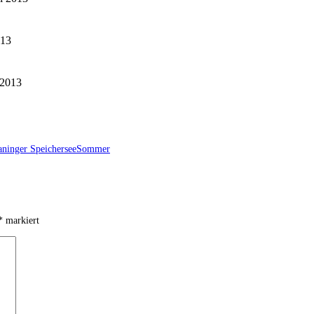
013
 2013
aninger Speichersee
Sommer
*
markiert