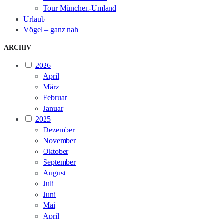
Tour München-Umland
Urlaub
Vögel – ganz nah
ARCHIV
2026
April
März
Februar
Januar
2025
Dezember
November
Oktober
September
August
Juli
Juni
Mai
April