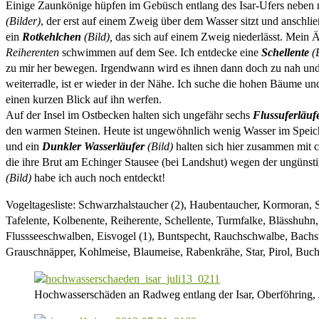
Einige Zaunkönige hüpfen im Gebüsch entlang des Isar-Ufers neben m
(Bilder)
, der erst auf einem Zweig über dem Wasser sitzt und anschl
ein
Rotkehlchen
(Bild),
das sich auf einem Zweig niederlässt. Mein Ä
Reiherenten
schwimmen auf dem See. Ich entdecke eine
Schellente
(B
zu mir her bewegen. Irgendwann wird es ihnen dann doch zu nah und 
weiterradle, ist er wieder in der Nähe. Ich suche die hohen Bäume un
einen kurzen Blick auf ihn werfen.
Auf der Insel im Ostbecken halten sich ungefähr sechs
Flussuferläuf
den warmen Steinen. Heute ist ungewöhnlich wenig Wasser im Speicher
und ein
Dunkler Wasserläufer
(Bild)
halten sich hier zusammen mit 
die ihre Brut am Echinger Stausee (bei Landshut) wegen der ungünst
(Bild)
habe ich auch noch entdeckt!
Vogeltagesliste: Schwarzhalstaucher (2), Haubentaucher, Kormoran, S
Tafelente, Kolbenente, Reiherente, Schellente, Turmfalke, Blässhuhn
Flussseeschwalben, Eisvogel (1), Buntspecht, Rauchschwalbe, Bachst
Grauschnäpper, Kohlmeise, Blaumeise, Rabenkrähe, Star, Pirol, Buc
Hochwasserschäden an Radweg entlang der Isar, Oberföhring, 