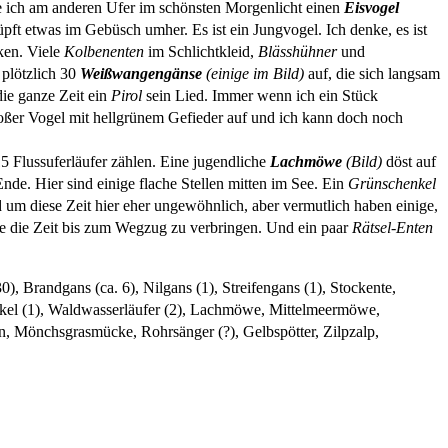
e ich am anderen Ufer im schönsten Morgenlicht einen
Eisvogel
t etwas im Gebüsch umher. Es ist ein Jungvogel. Ich denke, es ist
ken. Viele
Kolbenenten
im Schlichtkleid,
Blässhühner
und
plötzlich 30
Weißwangengänse
(einige im Bild)
auf, die sich langsam
ie ganze Zeit ein
Pirol
sein Lied. Immer wenn ich ein Stück
großer Vogel mit hellgrünem Gefieder auf und ich kann doch noch
5 Flussuferläufer zählen. Eine jugendliche
Lachmöwe
(Bild)
döst auf
de. Hier sind einige flache Stellen mitten im See. Ein
Grünschenkel
 um diese Zeit hier eher ungewöhnlich, aber vermutlich haben einige,
ee die Zeit bis zum Wegzug zu verbringen. Und ein paar
Rätsel-Enten
 Brandgans (ca. 6), Nilgans (1), Streifengans (1), Stockente,
henkel (1), Waldwasserläufer (2), Lachmöwe, Mittelmeermöwe,
n, Mönchsgrasmücke, Rohrsänger (?), Gelbspötter, Zilpzalp,