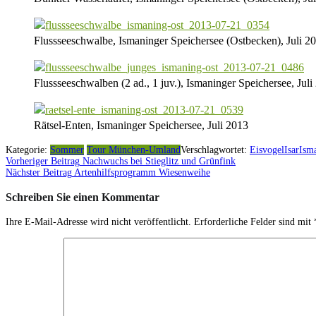
Flussseeschwalbe, Ismaninger Speichersee (Ostbecken), Juli 2
Flussseeschwalben (2 ad., 1 juv.), Ismaninger Speichersee, Juli
Rätsel-Enten, Ismaninger Speichersee, Juli 2013
Kategorie:
Sommer
Tour München-Umland
Verschlagwortet:
Eisvogel
Isar
Ism
Vorheriger Beitrag
Nachwuchs bei Stieglitz und Grünfink
Beitragsnavigation
Nächster Beitrag
Artenhilfsprogramm Wiesenweihe
Schreiben Sie einen Kommentar
Ihre E-Mail-Adresse wird nicht veröffentlicht.
Erforderliche Felder sind mit