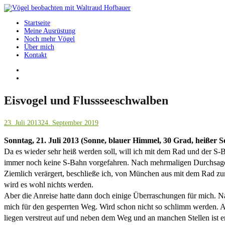
Springe
zum
Startseite
Inhalt
Vögel beobachten mit Waltraud Hofbauer
Meine Ausrüstung
Noch mehr Vögel
Über mich
Kontakt
Eisvogel und Flussseeschwalben
23. Juli 2013
24. September 2019
Sonntag, 21. Juli 2013 (Sonne, blauer Himmel, 30 Grad, heißer 
Da es wieder sehr heiß werden soll, will ich mit dem Rad und der 
immer noch keine S-Bahn vorgefahren.
Nach mehrmaligen Durchsagen 
Ziemlich verärgert, beschließe ich, von München aus mit dem Rad zum
wird es wohl nichts werden.
Aber die Anreise hatte dann doch einige Überraschungen für mich. Nac
mich für den gesperrten Weg. Wird schon nicht so schlimm werden. An
liegen verstreut auf und neben dem Weg und an manchen Stellen ist 