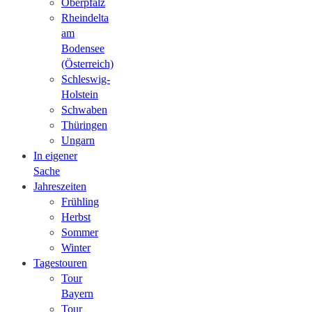
Oberpfalz
Rheindelta
am
Bodensee
(Österreich)
Schleswig-
Holstein
Schwaben
Thüringen
Ungarn
In eigener
Sache
Jahreszeiten
Frühling
Herbst
Sommer
Winter
Tagestouren
Tour
Bayern
Tour