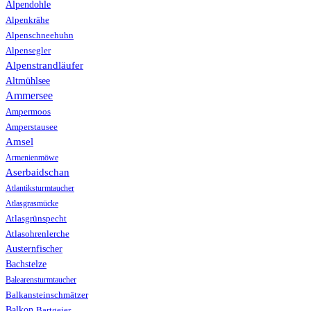
Alpendohle
Alpenkrähe
Alpenschneehuhn
Alpensegler
Alpenstrandläufer
Altmühlsee
Ammersee
Ampermoos
Amperstausee
Amsel
Armenienmöwe
Aserbaidschan
Atlantiksturmtaucher
Atlasgrasmücke
Atlasgrünspecht
Atlasohrenlerche
Austernfischer
Bachstelze
Balearensturmtaucher
Balkansteinschmätzer
Balkon
Bartgeier