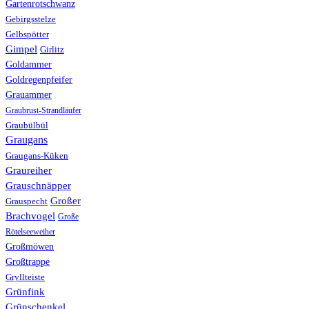
Gartenrotschwanz
Gebirgsstelze
Gelbspötter
Gimpel
Girlitz
Goldammer
Goldregenpfeifer
Grauammer
Graubrust-Strandläufer
Graubülbül
Graugans
Graugans-Küken
Graureiher
Grauschnäpper
Großer
Grauspecht
Brachvogel
Große
Rötelseeweiher
Großmöwen
Großtrappe
Gryllteiste
Grünfink
Grünschenkel