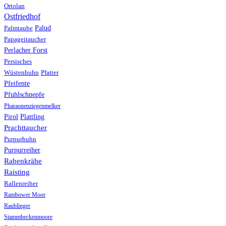
Ortolan
Ostfriedhof
Palud
Palmtaube
Papageitaucher
Perlacher Forst
Persisches
Wüstenhuhn
Pfatter
Pfeifente
Pfuhlschnepfe
Pharaonenziegenmelker
Pirol
Plattling
Prachttaucher
Purpurhuhn
Purpurreiher
Rabenkrähe
Raisting
Rallenreiher
Rambower Moor
Raublinger
Stammbeckenmoore