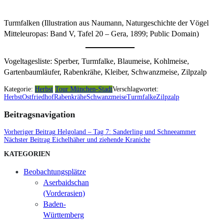
Turmfalken (Illustration aus Naumann, Naturgeschichte der Vögel
Mitteleuropas: Band V, Tafel 20 – Gera, 1899; Public Domain)
Vogeltagesliste: Sperber, Turmfalke, Blaumeise, Kohlmeise,
Gartenbaumläufer, Rabenkrähe, Kleiber, Schwanzmeise, Zilpzalp
Kategorie:
Herbst
Tour München-Stadt
Verschlagwortet:
Herbst
Ostfriedhof
Rabenkrähe
Schwanzmeise
Turmfalke
Zilpzalp
Beitragsnavigation
Vorheriger Beitrag
Helgoland – Tag 7: Sanderling und Schneeammer
Nächster Beitrag
Eichelhäher und ziehende Kraniche
KATEGORIEN
Beobachtungsplätze
Aserbaidschan
(Vorderasien)
Baden-
Württemberg