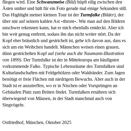
fliegen wird. Eine
Schwanzmeise
(Bild)
hüpft eilig zwischen den
Ästen umher und hält für ein Foto gerade mal einige Sekunden still.
Das Highlight meiner kleinen Tour ist der
Turmfalke
(Bilder),
der
über mir auf seinem kahlen Ast »thront«. Wie man auf den Bildern
unschwer erkennen kann, hat er mich ebenfalls entdeckt. Aber ich
bin weit genug entfernt, sodass ihn das nicht weiter stört. Da der
Kopf eher bräunlich und gestrichelt ist, gehe ich davon aus, dass es
sich um ein Weibchen handelt. Männchen weisen einen grauen,
dünn gestrichelten Kopf auf
(siehe auch die Naumann-Illustration
von 1899).
Der Turmfalke ist der in Mitteleuropa am häufigsten
vorkommende Falke. Typische Lebensräume des Turmfalken sind
Kulturlandschaften mit Feldgehölzen oder Waldränder. Zum Jagen
benötigt er freie Flächen mit niedrigem Bewuchs. Aber auch in der
Stadt ist er anzutreffen, wo er in Nischen oder Vorsprüngen an
Gebäuden Platz zum Brüten findet. Turmfalken ernähren sich
überwiegend von Mäusen, in der Stadt manchmal auch von
Singvögeln.
Ostfriedhof, München, Oktober 2025