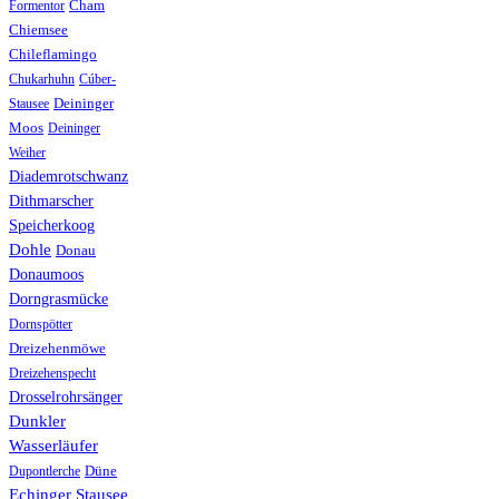
Formentor
Cham
Chiemsee
Chileflamingo
Chukarhuhn
Cúber-
Stausee
Deininger
Moos
Deininger
Weiher
Diademrotschwanz
Dithmarscher
Speicherkoog
Dohle
Donau
Donaumoos
Dorngrasmücke
Dornspötter
Dreizehenmöwe
Dreizehenspecht
Drosselrohrsänger
Dunkler
Wasserläufer
Düne
Dupontlerche
Echinger Stausee