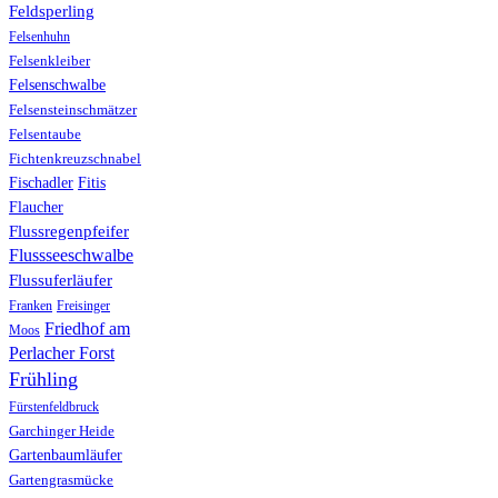
Feldsperling
Felsenhuhn
Felsenkleiber
Felsenschwalbe
Felsensteinschmätzer
Felsentaube
Fichtenkreuzschnabel
Fischadler
Fitis
Flaucher
Flussregenpfeifer
Flussseeschwalbe
Flussuferläufer
Franken
Freisinger
Friedhof am
Moos
Perlacher Forst
Frühling
Fürstenfeldbruck
Garchinger Heide
Gartenbaumläufer
Gartengrasmücke