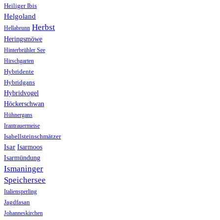
Heiliger Ibis
Helgoland
Herbst
Hellabrunn
Heringsmöwe
Hinterbrühler See
Hirschgarten
Hybridente
Hybridgans
Hybridvogel
Höckerschwan
Hühnergans
Irantrauermeise
Isabellsteinschmätzer
Isar
Isarmoos
Isarmündung
Ismaninger
Speichersee
Italiensperling
Jagdfasan
Johanneskirchen