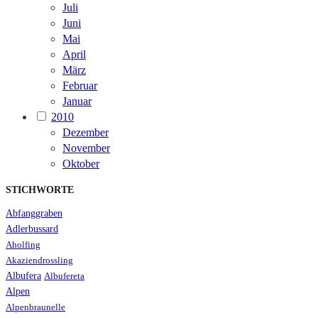
Juli
Juni
Mai
April
März
Februar
Januar
2010
Dezember
November
Oktober
STICHWORTE
Abfanggraben
Adlerbussard
Aholfing
Akaziendrossling
Albufera
Albufereta
Alpen
Alpenbraunelle