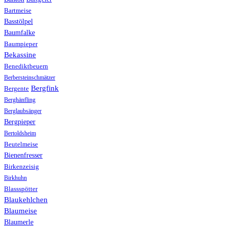
Bartmeise
Basstölpel
Baumfalke
Baumpieper
Bekassine
Benediktbeuern
Berbersteinschmätzer
Bergfink
Bergente
Berghänfling
Berglaubsänger
Bergpieper
Bertoldsheim
Beutelmeise
Bienenfresser
Birkenzeisig
Birkhuhn
Blassspötter
Blaukehlchen
Blaumeise
Blaumerle