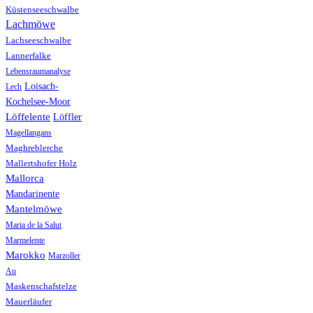
Küstenseeschwalbe
Lachmöwe
Lachseeschwalbe
Lannerfalke
Lebensraumanalyse
Loisach-
Lech
Kochelsee-Moor
Löffelente
Löffler
Magellangans
Maghreblerche
Mallertshofer Holz
Mallorca
Mandarinente
Mantelmöwe
Maria de la Salut
Marmelente
Marokko
Marzoller
Au
Maskenschafstelze
Mauerläufer