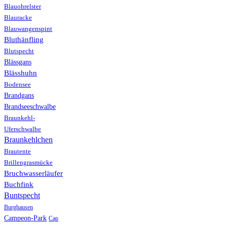
Blauohrelster
Blauracke
Blauwangenspint
Bluthänfling
Blutspecht
Blässgans
Blässhuhn
Bodensee
Brandgans
Brandseeschwalbe
Braunkehl-
Uferschwalbe
Braunkehlchen
Brautente
Brillengrasmücke
Bruchwasserläufer
Buchfink
Buntspecht
Burghausen
Campeon-Park
Cap