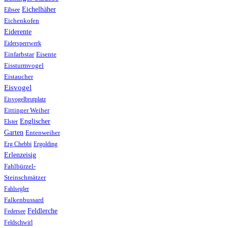
Eichelhäher
Eibsee
Eichenkofen
Eiderente
Eidersperrwerk
Einfarbstar
Eisente
Eissturmvogel
Eistaucher
Eisvogel
Eisvogelbrutplatz
Eittinger Weiher
Englischer
Elster
Garten
Entenweiher
Erg Chebbi
Ergolding
Erlenzeisig
Fahlbürzel-
Steinschmätzer
Fahlsegler
Falkenbussard
Feldlerche
Federsee
Feldschwirl