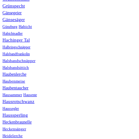
Grünspecht
Gänsegeier
Gänsesäger
Günzburg
Habicht
Habichtsadler
Hachinger Tal
Halbringschnäpper
Halsbandfrankolin
Halsbandschnäpper
Halsbandsittich
Haubenlerche
Haubenmeise
Haubentaucher
Hausammer
Hausente
Hausrotschwanz
Haussegler
Haussperling
Heckenbraunelle
Heckensänger
Heidelerche