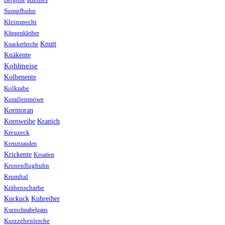
Sumpfhuhn
Kleinspecht
Klippenkleiber
Knutt
Knackerlerche
Knäkente
Kohlmeise
Kolbenente
Kolkrabe
Korallenmöwe
Kormoran
Kranich
Kornweihe
Kreuzeck
Kreuzstauden
Krickente
Kroatien
Kronenflughuhn
Krumltal
Krähenscharbe
Kuhreiher
Kuckuck
Kurzschnabelgans
Kurzzehenlerche