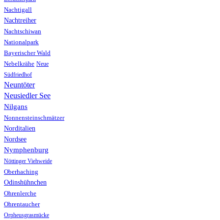
Nachtigall
Nachtreiher
Nachtschiwan
Nationalpark
Bayerischer Wald
Nebelkrähe
Neue
Südfriedhof
Neuntöter
Neusiedler See
Nilgans
Nonnensteinschmätzer
Norditalien
Nordsee
Nymphenburg
Nöttinger Viehweide
Oberhaching
Odinshühnchen
Ohrenlerche
Ohrentaucher
Orpheusgrasmücke