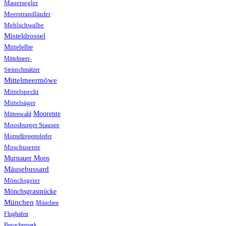
Mauersegler
Meerstrandläufer
Mehlschwalbe
Misteldrossel
Mittelelbe
Mittelmeer-
Steinschmätzer
Mittelmeermöwe
Mittelspecht
Mittelsäger
Moorente
Mittenwald
Moosburger Stausee
Mornellregenpfeifer
Moschusente
Murnauer Moos
Mäusebussard
Mönchsgeier
Mönchsgrasmücke
München
München
Flughafen
Besucherpark