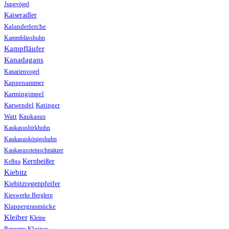
Jungvögel
Kaiseradler
Kalanderlerche
Kammblässhuhn
Kampfläufer
Kanadagans
Kanarienvogel
Kappenammer
Karmingimpel
Karwendel
Katinger
Watt
Kaukasus
Kaukasusbirkhuhn
Kaukasuskönigshuhn
Kaukasussteinschmätzer
Kernbeißer
Kelbra
Kiebitz
Kiebitzregenpfeifer
Kieswerke Berglern
Klappergrasmücke
Kleiber
Kleine
Bergente
Kleines