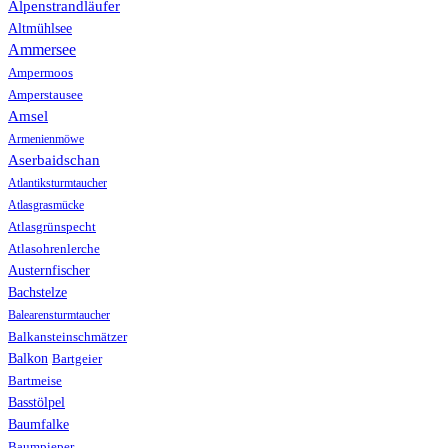
Alpenstrandläufer
Altmühlsee
Ammersee
Ampermoos
Amperstausee
Amsel
Armenienmöwe
Aserbaidschan
Atlantiksturmtaucher
Atlasgrasmücke
Atlasgrünspecht
Atlasohrenlerche
Austernfischer
Bachstelze
Balearensturmtaucher
Balkansteinschmätzer
Balkon
Bartgeier
Bartmeise
Basstölpel
Baumfalke
Baumpieper