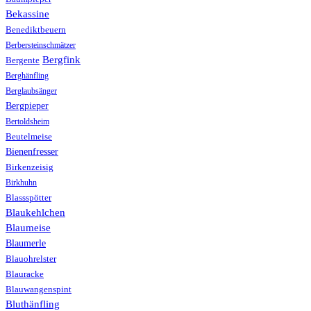
Bekassine
Benediktbeuern
Berbersteinschmätzer
Bergfink
Bergente
Berghänfling
Berglaubsänger
Bergpieper
Bertoldsheim
Beutelmeise
Bienenfresser
Birkenzeisig
Birkhuhn
Blassspötter
Blaukehlchen
Blaumeise
Blaumerle
Blauohrelster
Blauracke
Blauwangenspint
Bluthänfling