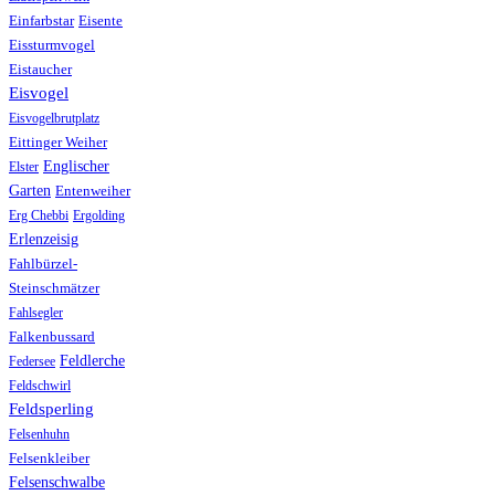
Einfarbstar
Eisente
Eissturmvogel
Eistaucher
Eisvogel
Eisvogelbrutplatz
Eittinger Weiher
Englischer
Elster
Garten
Entenweiher
Erg Chebbi
Ergolding
Erlenzeisig
Fahlbürzel-
Steinschmätzer
Fahlsegler
Falkenbussard
Feldlerche
Federsee
Feldschwirl
Feldsperling
Felsenhuhn
Felsenkleiber
Felsenschwalbe