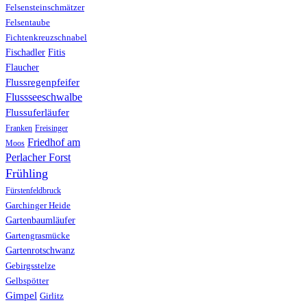
Felsensteinschmätzer
Felsentaube
Fichtenkreuzschnabel
Fischadler
Fitis
Flaucher
Flussregenpfeifer
Flussseeschwalbe
Flussuferläufer
Franken
Freisinger
Friedhof am
Moos
Perlacher Forst
Frühling
Fürstenfeldbruck
Garchinger Heide
Gartenbaumläufer
Gartengrasmücke
Gartenrotschwanz
Gebirgsstelze
Gelbspötter
Gimpel
Girlitz