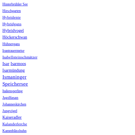
Hinterbrühler See
Hirschgarten
Hybridente
Hybridgans
Hybridvogel
Höckerschwan
Hühnergans
Irantrauermeise
Isabellsteinschmätzer
Isar
Isarmoos
Isarmündung
Ismaninger
Speichersee
Italiensperling
Jagdfasan
Johanneskirchen
Jungvögel
Kaiseradler
Kalanderlerche
Kammblässhuhn