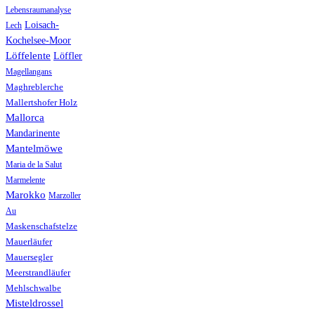
Lebensraumanalyse
Loisach-
Lech
Kochelsee-Moor
Löffelente
Löffler
Magellangans
Maghreblerche
Mallertshofer Holz
Mallorca
Mandarinente
Mantelmöwe
Maria de la Salut
Marmelente
Marokko
Marzoller
Au
Maskenschafstelze
Mauerläufer
Mauersegler
Meerstrandläufer
Mehlschwalbe
Misteldrossel