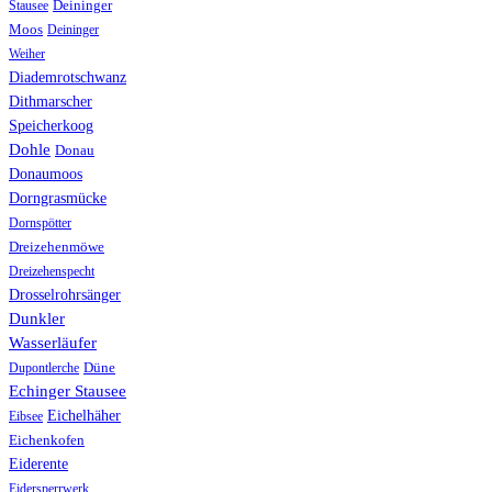
Stausee
Deininger
Moos
Deininger
Weiher
Diademrotschwanz
Dithmarscher
Speicherkoog
Dohle
Donau
Donaumoos
Dorngrasmücke
Dornspötter
Dreizehenmöwe
Dreizehenspecht
Drosselrohrsänger
Dunkler
Wasserläufer
Düne
Dupontlerche
Echinger Stausee
Eichelhäher
Eibsee
Eichenkofen
Eiderente
Eidersperrwerk