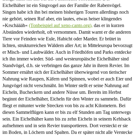
Eichelhäher ist ein Singvogel aus der Familie der Rabenvögel.
Singen habe ich ihn bei meinen bisherigen Touren allerdings noch
nie gehört, seinen Ruf aber, ein lautes, etwas heiser klingendes
»Krschäääh«
(Tonbeispiel auf xeno-canto.org),
das er in kurzen
Abständen wiederholt, oft vernommen. Damit warnt er die anderen
Tiere vor Feinden wie Eule, Habicht oder Marder. Er brütet in
lichten, strukturreichen Wäldern aller Art; in Mitteleuropa bevorzugt
er Misch- und Laubwälder. Auch in Friedhöfen und Parks entdecke
ich ihn immer wieder. Süd- und westeuropäische Eichelhäher sind
Standvögel, d.h. sie verbringen das ganze Jahr in ihrem Revier. Im
Sommer ernährt sich der Eichelhäher überwiegend von tierischer
Nahrung wie Raupen, Käfern und Spinnen, wobei er auch Eier und
Jungvögel nicht verschmäht. Im Winter stellt er seine Nahrung auf
Eicheln, Bucheckern und andere Nüsse um. Bereits im Herbst
beginnt der Eichelhäher, Eicheln für den Winter zu sammeln. Dafür
fliegt er mitunter weite Strecken von bis zu acht Kilometern. Bei
diesen Sammelflügen kann er bis zu elf Stunden am Tag unterwegs
sein. Ein Eichelhäher kann bis zu zehn Eicheln in seinem Kehlsack
aufnehmen und in sein Revier transportieren. Dort versteckt er sie
im Boden, in Löchern und Spalten. Da er später nicht alle Verstecke