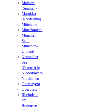
Mallorca
(Spanien)
Marokko
(Nordafrika)
Mittelelbe
Mittelfranken
München-
Stadt
München-
Umland
Neusiedler
See
(Österreich)
Niederbayern
Norditalien
Oberbayern
Oberpfalz
Rheindelta
am
Bodensee