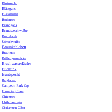
Blutspecht
Blässgans
Blässhuhn
Bodensee
Brandgans
Brandseeschwalbe
Braunkehl-
Uferschwalbe
Braunkehlchen
Brautente
Brillengrasmücke
Bruchwasserläufer
Buchfink
Buntspecht
Burghausen
Campeon-Park
Cap
Formentor
Cham
Chiemsee
Chileflamingo
Chukarhuhn
Cúber-