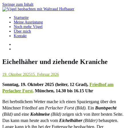
Springe zum Inhalt
Startseite
Vögel beobachten mit Waltraud Hofbauer
Meine Ausrüstung
Noch mehr Vögel
Über mich
Kontakt
Eichelhäher und ziehende Kraniche
19. Oktober 2025
15. Februar 2026
Sonntag, 19. Oktober 2025 (heiter, 12 Grad),
Friedhof am
Perlacher Forst,
München, 14.30 bis 16.15 Uhr
Bei herbstlichem Wetter mache ich einen Spaziergang über den
Münchner Friedhof am
Perlacher Forst (Bild).
Ein
Buntspecht
(Bild)
und eine
Kohlmeise
(Bild)
zeigen sich von ihrer besten Seite.
Das kann man heute auch vom
Eichelhäher
(Bilder)
behaupten.
Lange kann ich ihn bei der Futtersuche beobachten. Der