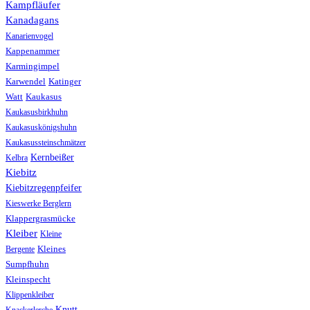
Kampfläufer
Kanadagans
Kanarienvogel
Kappenammer
Karmingimpel
Karwendel
Katinger
Watt
Kaukasus
Kaukasusbirkhuhn
Kaukasuskönigshuhn
Kaukasussteinschmätzer
Kernbeißer
Kelbra
Kiebitz
Kiebitzregenpfeifer
Kieswerke Berglern
Klappergrasmücke
Kleiber
Kleine
Bergente
Kleines
Sumpfhuhn
Kleinspecht
Klippenkleiber
Knutt
Knackerlerche