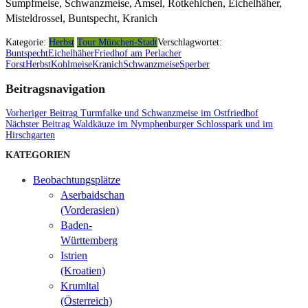
Sumpfmeise, Schwanzmeise, Amsel, Rotkehlchen, Eichelhäher,
Misteldrossel, Buntspecht, Kranich
Kategorie:
Herbst
Tour München-Stadt
Verschlagwortet:
Buntspecht
Eichelhäher
Friedhof am Perlacher
Forst
Herbst
Kohlmeise
Kranich
Schwanzmeise
Sperber
Beitragsnavigation
Vorheriger Beitrag
Turmfalke und Schwanzmeise im Ostfriedhof
Nächster Beitrag
Waldkäuze im Nymphenburger Schlosspark und im
Hirschgarten
KATEGORIEN
Beobachtungsplätze
Aserbaidschan
(Vorderasien)
Baden-
Württemberg
Istrien
(Kroatien)
Krumltal
(Österreich)