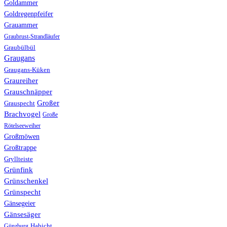
Goldammer
Goldregenpfeifer
Grauammer
Graubrust-Strandläufer
Graubülbül
Graugans
Graugans-Küken
Graureiher
Grauschnäpper
Großer
Grauspecht
Brachvogel
Große
Rötelseeweiher
Großmöwen
Großtrappe
Gryllteiste
Grünfink
Grünschenkel
Grünspecht
Gänsegeier
Gänsesäger
Günzburg
Habicht