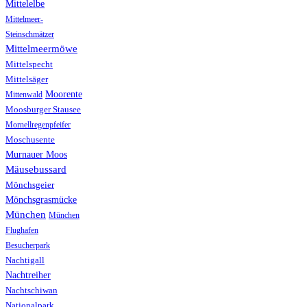
Mittelelbe
Mittelmeer-
Steinschmätzer
Mittelmeermöwe
Mittelspecht
Mittelsäger
Moorente
Mittenwald
Moosburger Stausee
Mornellregenpfeifer
Moschusente
Murnauer Moos
Mäusebussard
Mönchsgeier
Mönchsgrasmücke
München
München
Flughafen
Besucherpark
Nachtigall
Nachtreiher
Nachtschiwan
Nationalpark