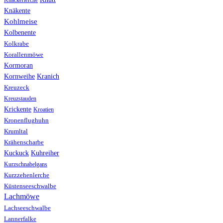
Knäkente
Kohlmeise
Kolbenente
Kolkrabe
Korallenmöwe
Kormoran
Kranich
Kornweihe
Kreuzeck
Kreuzstauden
Krickente
Kroatien
Kronenflughuhn
Krumltal
Krähenscharbe
Kuhreiher
Kuckuck
Kurzschnabelgans
Kurzzehenlerche
Küstenseeschwalbe
Lachmöwe
Lachseeschwalbe
Lannerfalke