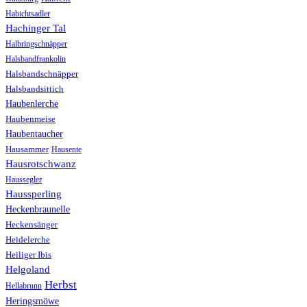
Habichtsadler
Hachinger Tal
Halbringschnäpper
Halsbandfrankolin
Halsbandschnäpper
Halsbandsittich
Haubenlerche
Haubenmeise
Haubentaucher
Hausammer
Hausente
Hausrotschwanz
Haussegler
Haussperling
Heckenbraunelle
Heckensänger
Heidelerche
Heiliger Ibis
Helgoland
Herbst
Hellabrunn
Heringsmöwe