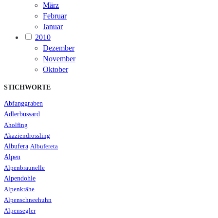
März
Februar
Januar
2010
Dezember
November
Oktober
STICHWORTE
Abfanggraben
Adlerbussard
Aholfing
Akaziendrossling
Albufera
Albufereta
Alpen
Alpenbraunelle
Alpendohle
Alpenkrähe
Alpenschneehuhn
Alpensegler