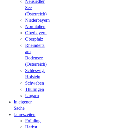
Neusiedler
See
(Österreich)
Niederbayern
Norditalien
Oberbayern
Oberpfalz
Rheindelta
am
Bodensee
(Österreich)
Schleswig-
Holstein
Schwaben
Thüringen
Ungarn
In eigener
Sache
Jahreszeiten
Frühling
Herbst