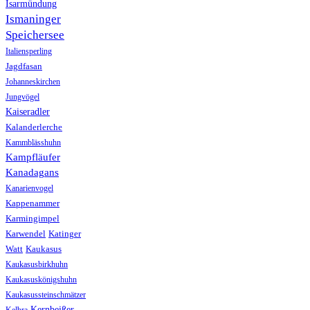
Isarmündung
Ismaninger
Speichersee
Italiensperling
Jagdfasan
Johanneskirchen
Jungvögel
Kaiseradler
Kalanderlerche
Kammblässhuhn
Kampfläufer
Kanadagans
Kanarienvogel
Kappenammer
Karmingimpel
Karwendel
Katinger
Watt
Kaukasus
Kaukasusbirkhuhn
Kaukasuskönigshuhn
Kaukasussteinschmätzer
Kernbeißer