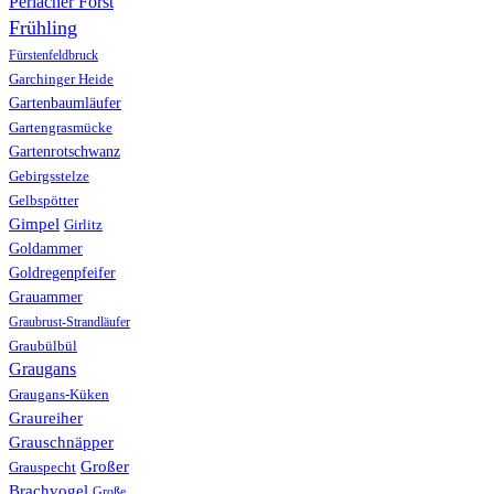
Perlacher Forst
Frühling
Fürstenfeldbruck
Garchinger Heide
Gartenbaumläufer
Gartengrasmücke
Gartenrotschwanz
Gebirgsstelze
Gelbspötter
Gimpel
Girlitz
Goldammer
Goldregenpfeifer
Grauammer
Graubrust-Strandläufer
Graubülbül
Graugans
Graugans-Küken
Graureiher
Grauschnäpper
Großer
Grauspecht
Brachvogel
Große