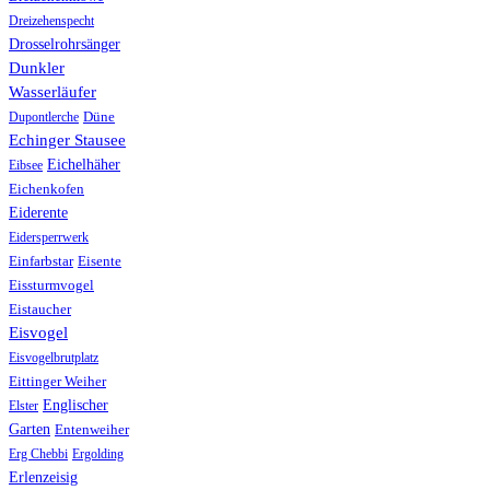
Dreizehenspecht
Drosselrohrsänger
Dunkler
Wasserläufer
Düne
Dupontlerche
Echinger Stausee
Eichelhäher
Eibsee
Eichenkofen
Eiderente
Eidersperrwerk
Einfarbstar
Eisente
Eissturmvogel
Eistaucher
Eisvogel
Eisvogelbrutplatz
Eittinger Weiher
Englischer
Elster
Garten
Entenweiher
Erg Chebbi
Ergolding
Erlenzeisig