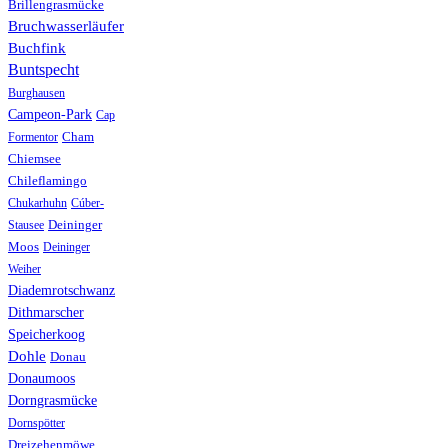
Brillengrasmücke
Bruchwasserläufer
Buchfink
Buntspecht
Burghausen
Campeon-Park
Cap
Formentor
Cham
Chiemsee
Chileflamingo
Chukarhuhn
Cúber-
Stausee
Deininger
Moos
Deininger
Weiher
Diademrotschwanz
Dithmarscher
Speicherkoog
Dohle
Donau
Donaumoos
Dorngrasmücke
Dornspötter
Dreizehenmöwe