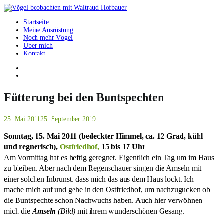
Springe
zum
Startseite
Inhalt
Vögel beobachten mit Waltraud Hofbauer
Meine Ausrüstung
Noch mehr Vögel
Über mich
Kontakt
Fütterung bei den Buntspechten
25. Mai 2011
25. September 2019
Sonntag, 15. Mai 2011 (bedeckter Himmel, ca. 12 Grad, kühl
und regnerisch),
Ostfriedhof,
15 bis 17 Uhr
Am Vormittag hat es heftig geregnet. Eigentlich ein Tag um im Haus
zu bleiben. Aber nach dem Regenschauer singen die Amseln mit
einer solchen Inbrunst, dass mich das aus dem Haus lockt.
Ich
mache mich auf und gehe in den Ostfriedhof, um nachzugucken ob
die Buntspechte schon Nachwuchs haben. Auch hier verwöhnen
mich die
Amseln
(Bild)
mit ihrem wunderschönen Gesang.