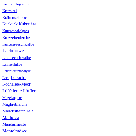
Kronenflughuhn
Krumltal
Krähenscharbe
Kuhreiher
Kuckuck
Kurzschnabelgans
Kurzzehenlerche
Küstenseeschwalbe
Lachmöwe
Lachseeschwalbe
Lannerfalke
Lebensraumanalyse
Loisach-
Lech
Kochelsee-Moor
Löffelente
Löffler
Magellangans
Maghreblerche
Mallertshofer Holz
Mallorca
Mandarinente
Mantelmöwe