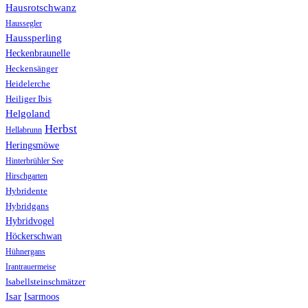
Hausrotschwanz
Haussegler
Haussperling
Heckenbraunelle
Heckensänger
Heidelerche
Heiliger Ibis
Helgoland
Herbst
Hellabrunn
Heringsmöwe
Hinterbrühler See
Hirschgarten
Hybridente
Hybridgans
Hybridvogel
Höckerschwan
Hühnergans
Irantrauermeise
Isabellsteinschmätzer
Isar
Isarmoos