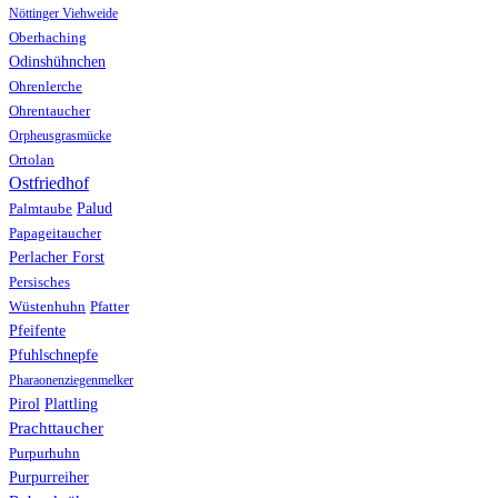
Nöttinger Viehweide
Oberhaching
Odinshühnchen
Ohrenlerche
Ohrentaucher
Orpheusgrasmücke
Ortolan
Ostfriedhof
Palud
Palmtaube
Papageitaucher
Perlacher Forst
Persisches
Wüstenhuhn
Pfatter
Pfeifente
Pfuhlschnepfe
Pharaonenziegenmelker
Pirol
Plattling
Prachttaucher
Purpurhuhn
Purpurreiher