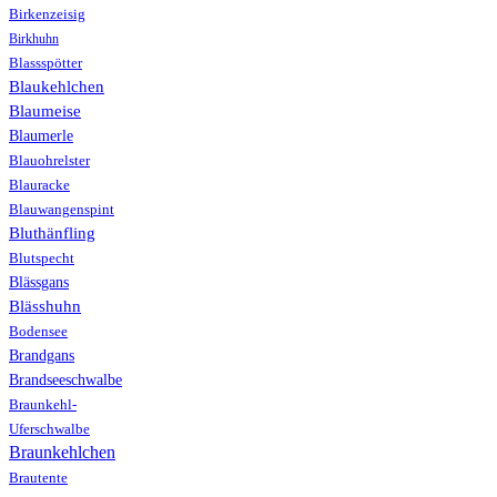
Birkenzeisig
Birkhuhn
Blassspötter
Blaukehlchen
Blaumeise
Blaumerle
Blauohrelster
Blauracke
Blauwangenspint
Bluthänfling
Blutspecht
Blässgans
Blässhuhn
Bodensee
Brandgans
Brandseeschwalbe
Braunkehl-
Uferschwalbe
Braunkehlchen
Brautente