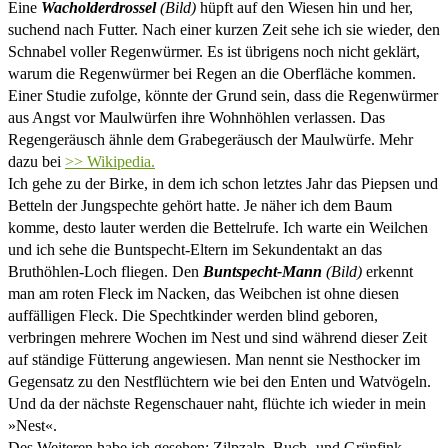
Eine
Wacholderdrossel
(Bild)
hüpft auf den Wiesen hin und her,
suchend nach Futter. Nach einer kurzen Zeit sehe ich sie wieder, den
Schnabel voller Regenwürmer. Es ist übrigens noch nicht geklärt,
warum die Regenwürmer bei Regen an die Oberfläche kommen.
Einer Studie zufolge, könnte der Grund sein, dass die Regenwürmer
aus Angst vor Maulwürfen ihre Wohnhöhlen verlassen. Das
Regengeräusch ähnle dem Grabegeräusch der Maulwürfe. Mehr
dazu bei
>> Wikipedia.
Ich gehe zu der Birke, in dem ich schon letztes Jahr das Piepsen und
Betteln der Jungspechte gehört hatte. Je näher ich dem Baum
komme, desto lauter werden die Bettelrufe. Ich warte ein Weilchen
und ich sehe die Buntspecht-Eltern im Sekundentakt an das
Bruthöhlen-Loch fliegen. Den
Buntspecht-Mann
(Bild)
erkennt
man am roten Fleck im Nacken, das Weibchen ist ohne diesen
auffälligen Fleck. Die Spechtkinder werden blind geboren,
verbringen mehrere Wochen im Nest und sind während dieser Zeit
auf ständige Fütterung angewiesen. Man nennt sie Nesthocker im
Gegensatz zu den Nestflüchtern wie bei den Enten und Watvögeln.
Und da der nächste Regenschauer naht, flüchte ich wieder in mein
»Nest«.
Des Weiteren habe ich gesehen: Zilpzalp, Buch- und Grünfink,