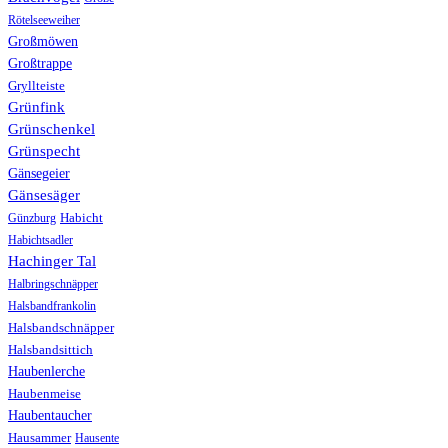
Rötelseeweiher
Großmöwen
Großtrappe
Gryllteiste
Grünfink
Grünschenkel
Grünspecht
Gänsegeier
Gänsesäger
Günzburg
Habicht
Habichtsadler
Hachinger Tal
Halbringschnäpper
Halsbandfrankolin
Halsbandschnäpper
Halsbandsittich
Haubenlerche
Haubenmeise
Haubentaucher
Hausammer
Hausente