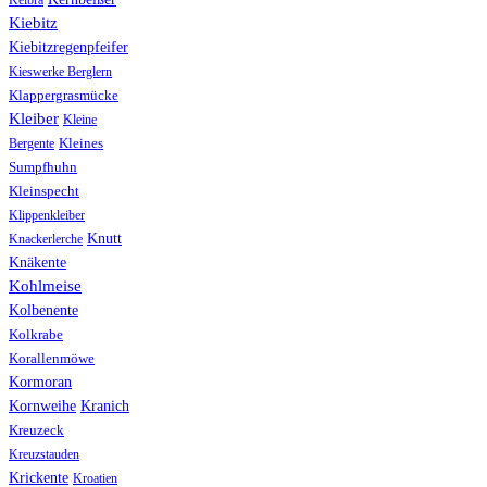
Kelbra
Kiebitz
Kiebitzregenpfeifer
Kieswerke Berglern
Klappergrasmücke
Kleiber
Kleine
Bergente
Kleines
Sumpfhuhn
Kleinspecht
Klippenkleiber
Knutt
Knackerlerche
Knäkente
Kohlmeise
Kolbenente
Kolkrabe
Korallenmöwe
Kormoran
Kranich
Kornweihe
Kreuzeck
Kreuzstauden
Krickente
Kroatien