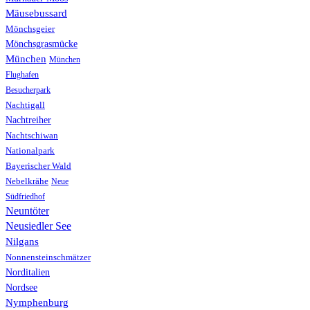
Mäusebussard
Mönchsgeier
Mönchsgrasmücke
München
München
Flughafen
Besucherpark
Nachtigall
Nachtreiher
Nachtschiwan
Nationalpark
Bayerischer Wald
Nebelkrähe
Neue
Südfriedhof
Neuntöter
Neusiedler See
Nilgans
Nonnensteinschmätzer
Norditalien
Nordsee
Nymphenburg