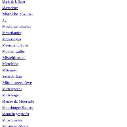
Maria de la Salut
Marmelente
Marokko
Marzoller
Au
Maskenschafstelze
Mauerläufer
Mauersegler
Meerstrandläufer
Mehlschwalbe
Misteldrossel
Mittelelbe
Mittelmeer-
Steinschmätzer
Mittelmeermöwe
Mittelspecht
Mittelsäger
Moorente
Mittenwald
Moosburger Stausee
Mornellregenpfeifer
Moschusente
Murnauer Moos