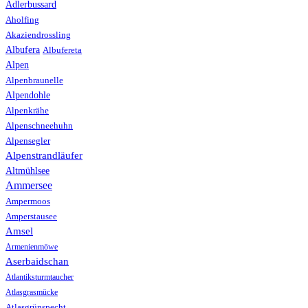
Adlerbussard
Aholfing
Akaziendrossling
Albufera
Albufereta
Alpen
Alpenbraunelle
Alpendohle
Alpenkrähe
Alpenschneehuhn
Alpensegler
Alpenstrandläufer
Altmühlsee
Ammersee
Ampermoos
Amperstausee
Amsel
Armenienmöwe
Aserbaidschan
Atlantiksturmtaucher
Atlasgrasmücke
Atlasgrünspecht