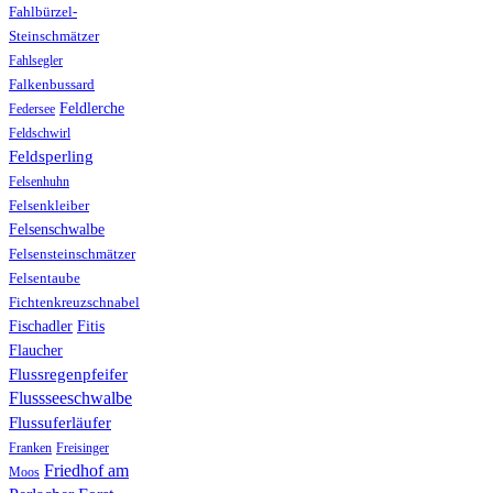
Fahlbürzel-
Steinschmätzer
Fahlsegler
Falkenbussard
Feldlerche
Federsee
Feldschwirl
Feldsperling
Felsenhuhn
Felsenkleiber
Felsenschwalbe
Felsensteinschmätzer
Felsentaube
Fichtenkreuzschnabel
Fischadler
Fitis
Flaucher
Flussregenpfeifer
Flussseeschwalbe
Flussuferläufer
Franken
Freisinger
Friedhof am
Moos