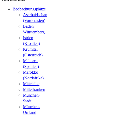
Beobachtungsplätze
Aserbaidschan
(Vorderasien)
Baden-
Württemberg
Istrien
(Kroatien)
Krumltal
(Österreich)
Mallorca
(Spanien)
Marokko
(Nordafrika)
Mittelelbe
Mittelfranken
München-
Stadt
München-
Umland