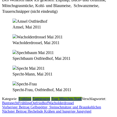
Mönchsgrasmücke, Kohl- und Blaumeise, Schwanzmeise,
Trauerschnäpper (nicht eindeutig)
Amsel, Mai 2011
Wacholderdrossel, Mai 2011
Spechtbaum Ostfriedhof, Mai 2011
Specht-Mann, Mai 2011
Specht-Frau, Ostfriedhof, Mai 2011
Kategorie:
Frühling
Tagestouren
Tour München-Stadt
Verschlagwortet:
Buntspecht
Frühling
Ostfriedhof
Wacholderdrossel
Vorheriger Beitrag
Gelbspötter, Steinschmätzer und Braunkehlchen
Beitragsnavigation
Nächster Beitrag
Hechelnde Krähen und hungrige Jungvögel