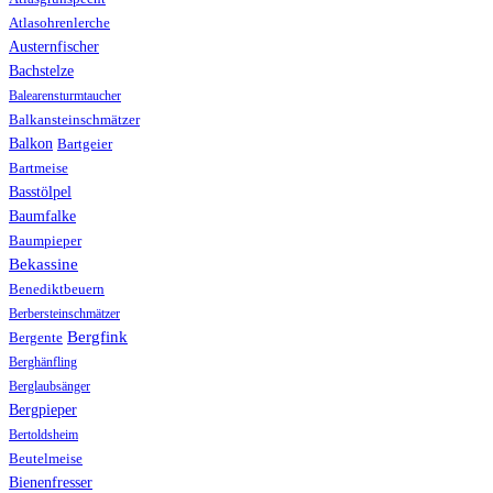
Atlasohrenlerche
Austernfischer
Bachstelze
Balearensturmtaucher
Balkansteinschmätzer
Balkon
Bartgeier
Bartmeise
Basstölpel
Baumfalke
Baumpieper
Bekassine
Benediktbeuern
Berbersteinschmätzer
Bergfink
Bergente
Berghänfling
Berglaubsänger
Bergpieper
Bertoldsheim
Beutelmeise
Bienenfresser