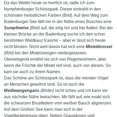
Da das Wetter heute so herrlich ist, radle ich zum
Nymphenburger Schlosspark. Dieser erstrahlt in den
schönsten herbstlichen
Farben (Bild).
Auf dem Weg zum
Badenburger See fällt mir in der Nähe eines Busches eine
Sumpfmeise
(Bild)
auf, die eilig hin und her flattert. Bei der
kleinen Brücke an der Badenburg suche ich den schon
berühmten Waldkauz Kasimir – aber er lässt sich heute
nicht blicken.
Nicht weit davon hat sich eine
Misteldrossel
(Bild)
bei den Mistelzweigen niedergelassen.
Überwiegend ernährt sie sich von Regenwürmern, aber
wenn die Früchte der Mistel reif sind, auch von diesen. So
kam sie auch zu ihrem Namen.
Das Schöne am Schlosspark ist, dass die meisten Vögel
an Menschen gewöhnt sind. So ist auch die
Weißwangengans
(Bilder)
nicht scheu und ich kann sie
aus nächster Nähe betrachten. Mir fällt auf, wie exakt sich
die schwarzen Brustfedern vom weißen Bauch abgrenzen.
Auf dem Großen See kann man sich in der
Vogelbestimmung üben. Neben
Graugänsen
und