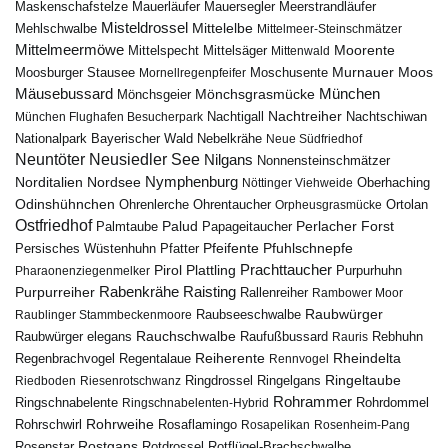
Maskenschafstelze
Mauersegler
Mauerläufer
Meerstrandläufer
Misteldrossel
Mehlschwalbe
Mittelelbe
Mittelmeer-Steinschmätzer
Mittelmeermöwe
Mittelsäger
Moorente
Mittelspecht
Mittenwald
Murnauer Moos
Moosburger Stausee
Mornellregenpfeifer
Moschusente
Mäusebussard
München
Mönchsgeier
Mönchsgrasmücke
Nachtreiher
Nachtigall
München Flughafen Besucherpark
Nachtschiwan
Nebelkrähe
Nationalpark Bayerischer Wald
Neue Südfriedhof
Neuntöter
Neusiedler See
Nilgans
Nonnensteinschmätzer
Nymphenburg
Norditalien
Nordsee
Nöttinger Viehweide
Oberhaching
Odinshühnchen
Ohrentaucher
Ortolan
Ohrenlerche
Orpheusgrasmücke
Ostfriedhof
Palud
Palmtaube
Papageitaucher
Perlacher Forst
Pfuhlschnepfe
Pfeifente
Persisches Wüstenhuhn
Pfatter
Pirol
Prachttaucher
Plattling
Purpurhuhn
Pharaonenziegenmelker
Rabenkrähe
Purpurreiher
Raisting
Rallenreiher
Rambower Moor
Raubwürger
Raubseeschwalbe
Raublinger Stammbeckenmoore
Rauchschwalbe
Raubwürger elegans
Rebhuhn
Raufußbussard
Rauris
Reiherente
Rheindelta
Regenbrachvogel
Regentalaue
Rennvogel
Ringeltaube
Ringdrossel
Ringelgans
Riedboden
Riesenrotschwanz
Rohrammer
Ringschnabelente
Ringschnabelenten-Hybrid
Rohrdommel
Rohrweihe
Rohrschwirl
Rosaflamingo
Rosapelikan
Rosenheim-Pang
Rostgans
Rotdrossel
Rosenstar
Rotflügel-Brachschwalbe