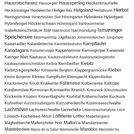
Hausrotschwanz
Haussperling
Heckenbraunelle
Haussegler
Herbst
Helgoland
Heidelerche
Heiliger Ibis
Heckensänger
Hellabrunn
Heringsmöwe
Hybridgans
Hinterbrühler See
Hirschgarten
Hybridente
Höckerschwan
Hybridvogel
Hühnergans
Irantrauermeise
Ismaninger
Isar
Isarmündung
Isabellsteinschmätzer
Isarmoos
Speichersee
Italiensperling
Jagdfasan
Johanneskirchen
Jungvögel
Kampfläufer
Kaiseradler
Kalanderlerche
Kammblässhuhn
Kanadagans
Karmingimpel
Karwendel
Kanarienvogel
Kappenammer
Katinger Watt
Kaukasus
Kaukasusbirkhuhn
Kaukasuskönigshuhn
Kiebitz
Kernbeißer
Kaukasussteinschmätzer
Kelbra
Kiebitzregenpfeifer
Kleiber
Klappergrasmücke
Kieswerke Berglern
Kleines Sumpfhuhn
Kleinspecht
Kleine Bergente
Klippenkleiber
Kohlmeise
Knutt
Knäkente
Kolbenente
Knackerlerche
Kolkrabe
Kormoran
Kornweihe
Kranich
Kreuzeck
Korallenmöwe
Kreuzstauden
Krickente
Kuckuck
Kroatien
Kronenflughuhn
Krumltal
Krähenscharbe
Kuhreiher
Küstenseeschwalbe
Kurzschnabelgans
Kurzzehenlerche
Lachmöwe
Lannerfalke
Lachseeschwalbe
Lebensraumanalyse
Lech
Löffelente
Löffler
Loisach-Kochelsee-Moor
Magellangans
Mallorca
Mandarinente
Maghreblerche
Mallertshofer Holz
Marokko
Mantelmöwe
Maria de la Salut
Marmelente
Marzoller Au