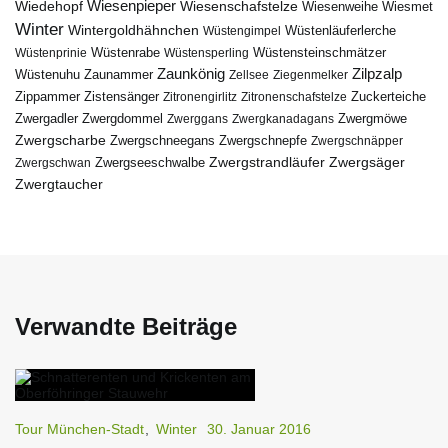
Wiedehopf
Wiesenpieper
Wiesenschafstelze
Wiesmet
Wiesenweihe
Winter
Wintergoldhähnchen
Wüstenläuferlerche
Wüstengimpel
Wüstenprinie
Wüstenrabe
Wüstensperling
Wüstensteinschmätzer
Zaunkönig
Zilpzalp
Zaunammer
Wüstenuhu
Zellsee
Ziegenmelker
Zippammer
Zistensänger
Zuckerteiche
Zitronengirlitz
Zitronenschafstelze
Zwergdommel
Zwergmöwe
Zwergadler
Zwerggans
Zwergkanadagans
Zwergscharbe
Zwergschneegans
Zwergschnepfe
Zwergschnäpper
Zwergstrandläufer
Zwergseeschwalbe
Zwergsäger
Zwergschwan
Zwergtaucher
Verwandte Beiträge
Tour München-Stadt
,
Winter
30. Januar 2016