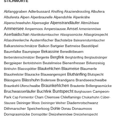
STICHWORTE
Abfanggraben
Albufera
Adlerbussard
Aholfing
Akaziendrossling
Alpen
Albufereta
Alpenbraunelle
Alpendohle
Alpenkrähe
Alpenstrandläufer
Alpenschneehuhn
Alpensegler
Altmühlsee
Ammersee
Amsel
Ampermoos
Amperstausee
Armenienmöwe
Aserbaidschan
Atlantiksturmtaucher
Atlasgrasmücke
Atlasgrünspecht
Austernfischer
Bachstelze
Atlasohrenlerche
Balearensturmtaucher
Balkon
Basstölpel
Balkansteinschmätzer
Bartgeier
Bartmeise
Bekassine
Baumfalke
Baumpieper
Benediktbeuern
Bergfink
Berbersteinschmätzer
Bergente
Berghänfling
Berglaubsänger
Bergpieper
Bienenfresser
Beutelmeise
Bertoldsheim
Birkenzeisig
Blaumeise
Blaukehlchen
Blaumerle
Birkhuhn
Blassspötter
Bluthänfling
Blauohrelster
Blauracke
Blutspecht
Blauwangenspint
Blässhuhn
Brandseeschwalbe
Blässgans
Brandgans
Bodensee
Braunkehlchen
Brillengrasmücke
Braunkehl-Uferschwalbe
Brautente
Bruchwasserläufer
Buchfink
Buntspecht
Campeon-
Burghausen
Park
Chiemsee
Chileflamingo
Cap Formentor
Cham
Chukarhuhn
Cúber-
Diademrotschwanz
Stausee
Deininger Moos
Deininger Weiher
Dohle
Dithmarscher Speicherkoog
Donau
Donaumoos
Dorngrasmücke
Dornspötter
Dreizehenmöwe
Dreizehenspecht