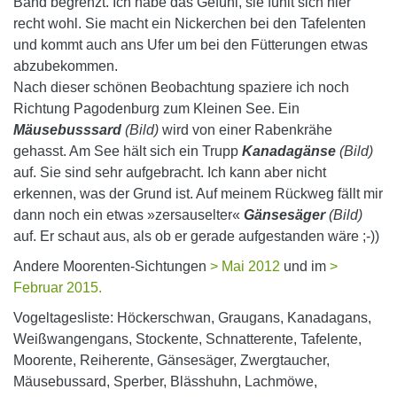
Band begrenzt. Ich habe das Gefühl, sie fühlt sich hier
recht wohl. Sie macht ein Nickerchen bei den Tafelenten
und kommt auch ans Ufer um bei den Fütterungen etwas
abzubekommen.
Nach dieser schönen Beobachtung spaziere ich noch
Richtung Pagodenburg zum Kleinen See. Ein
Mäusebusssard
(Bild)
wird von einer Rabenkrähe
gehasst. Am See hält sich ein Trupp
Kanadagänse
(Bild)
auf. Sie sind sehr aufgebracht. Ich kann aber nicht
erkennen, was der Grund ist. Auf meinem Rückweg fällt mir
dann noch ein etwas »zersauselter«
Gänsesäger
(Bild)
auf. Er schaut aus, als ob er gerade aufgestanden wäre ;-))
Andere Moorenten-Sichtungen
> Mai 2012
und im
>
Februar 2015.
Vogeltagesliste: Höckerschwan, Graugans, Kanadagans,
Weißwangengans, Stockente, Schnatterente, Tafelente,
Moorente, Reiherente, Gänsesäger, Zwergtaucher,
Mäusebussard, Sperber, Blässhuhn, Lachmöwe,