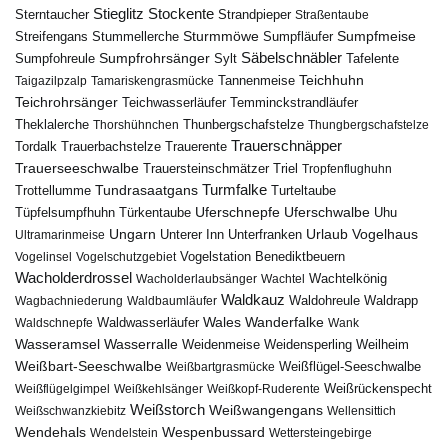
Stieglitz
Stockente
Sterntaucher
Strandpieper
Straßentaube
Sturmmöwe
Sumpfmeise
Streifengans
Sumpfläufer
Stummellerche
Sumpfrohrsänger
Säbelschnäbler
Sylt
Tafelente
Sumpfohreule
Teichhuhn
Tannenmeise
Taigazilpzalp
Tamariskengrasmücke
Teichrohrsänger
Teichwasserläufer
Temminckstrandläufer
Theklalerche
Thunbergschafstelze
Thorshühnchen
Thungbergschafstelze
Trauerschnäpper
Tordalk
Trauerbachstelze
Trauerente
Trauerseeschwalbe
Trauersteinschmätzer
Triel
Tropfenflughuhn
Turmfalke
Trottellumme
Tundrasaatgans
Turteltaube
Uferschnepfe
Tüpfelsumpfhuhn
Uferschwalbe
Türkentaube
Uhu
Urlaub
Ungarn
Unterer Inn
Vogelhaus
Ultramarinmeise
Unterfranken
Vogelstation Benediktbeuern
Vogelinsel
Vogelschutzgebiet
Wacholderdrossel
Wacholderlaubsänger
Wachtel
Wachtelkönig
Waldkauz
Waldohreule
Waldrapp
Wagbachniederung
Waldbaumläufer
Wales
Wanderfalke
Waldschnepfe
Waldwasserläufer
Wank
Wasseramsel
Wasserralle
Weidenmeise
Weidensperling
Weilheim
Weißbart-Seeschwalbe
Weißbartgrasmücke
Weißflügel-Seeschwalbe
Weißflügelgimpel
Weißkehlsänger
Weißkopf-Ruderente
Weißrückenspecht
Weißstorch
Weißwangengans
Weißschwanzkiebitz
Wellensittich
Wendehals
Wespenbussard
Wendelstein
Wettersteingebirge