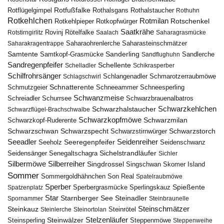
Rotfußfalke
Rothalsgans
Rothalstaucher
Rotflügelgimpel
Rothuhn
Rotkehlchen
Rotmilan
Rotschenkel
Rotkopfwürger
Rotkehlpieper
Saatkrähe
Rovinj
Rotstirngirlitz
Rötelfalke
Saalach
Saharagrasmücke
Saharasteinschmätzer
Saharakragentrappe
Saharaohrenlerche
Samtente
Sanderling
Samtkopf-Grasmücke
Sandflughuhn
Sandlerche
Sandregenpfeifer
Schellente
Schelladler
Schikrasperber
Schilfrohrsänger
Schlangenadler
Schlagschwirl
Schmarotzerraubmöwe
Schnatterente
Schmutzgeier
Schneeammer
Schneesperling
Schwanzmeise
Schwarzbrauenalbatros
Schreiadler
Schurrsee
Schwarzkehlchen
Schwarzhalstaucher
Schwarzflügel-Brachschwalbe
Schwarzkopfmöwe
Schwarzmilan
Schwarzkopf-Ruderente
Schwarzschwan
Schwarzspecht
Schwarzstirnwürger
Schwarzstorch
Seeadler
Seidenreiher
Seeregenpfeifer
Seeholz
Seidenschwanz
Seidensänger
Sichelstrandläufer
Senegaltschagra
Sichler
Silbermöwe
Silberreiher
Singdrossel
Singschwan
Skomer Island
Sommer
Sommergoldhähnchen
Son Real
Spatelraubmöwe
Sperber
Sperbergrasmücke
Spießente
Spatzenplatz
Sperlingskauz
Star
Starnberger See
Steinadler
Spornammer
Steinbraunelle
Steinschmätzer
Steinkauz
Steinrötel
Steinlerche
Steinortolan
Steinwälzer
Stelzenläufer
Steinsperling
Steppenmöwe
Steppenweihe