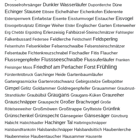
Drosselrohrsänger
Dunkler Wasserläufer
Düne
Dupontlerche
Echinger Stausee
Eichelhäher
Eiderente
Eichenkofen
Eibsee
Eisvogel
Eistaucher
Eidersperrwerk
Einfarbstar
Eisente
Eissturmvogel
Englischer Garten
Entenweiher
Eisvogelbrutplatz
Eittinger Weiher
Elster
Erlenzeisig
Fahlbürzel-Steinschmätzer
Erg Chebbi
Ergolding
Fahlsegler
Feldsperling
Feldlerche
Falkenbussard
Federsee
Feldschwirl
Felsenschwalbe
Felsensteinschmätzer
Felsenhuhn
Felsenkleiber
Fischadler
Fitis
Flaucher
Fichtenkreuzschnabel
Felsentaube
Flussregenpfeifer
Flussseeschwalbe
Flussuferläufer
Franken
Frühling
Friedhof am Perlacher Forst
Freisinger Moos
Gartenbaumläufer
Garchinger Heide
Fürstenfeldbruck
Gartenrotschwanz
Gartengrasmücke
Gebirgsstelze
Gelbspötter
Gimpel
Goldammer
Goldregenpfeifer
Girlitz
Grauammer
Graubrust-
Graugans
Graureiher
Graubülbül
Graugans-Küken
Strandläufer
Grauschnäpper
Großer Brachvogel
Grauspecht
Große
Grünfink
Großmöwen
Großtrappe
Rötelseeweiher
Gryllteiste
Gänsesäger
Grünschenkel
Grünspecht
Gänsegeier
Günzburg
Hachinger Tal
Habicht
Habichtsadler
Halbringschnäpper
Haubenlerche
Halsbandfrankolin
Halsbandschnäpper
Halsbandsittich
Haubentaucher
Haubenmeise
Hausammer
Hausente