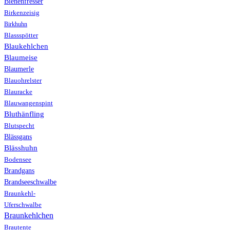
Bienenfresser
Birkenzeisig
Birkhuhn
Blassspötter
Blaukehlchen
Blaumeise
Blaumerle
Blauohrelster
Blauracke
Blauwangenspint
Bluthänfling
Blutspecht
Blässgans
Blässhuhn
Bodensee
Brandgans
Brandseeschwalbe
Braunkehl-
Uferschwalbe
Braunkehlchen
Brautente