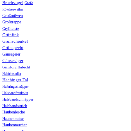
Brachvogel
Große
Rötelseeweiher
Großmöwen
Großtrappe
Gryllteiste
Grünfink
Grünschenkel
Grünspecht
Gänsegeier
Gänsesäger
Günzburg
Habicht
Habichtsadler
Hachinger Tal
Halbringschnäpper
Halsbandfrankolin
Halsbandschnäpper
Halsbandsittich
Haubenlerche
Haubenmeise
Haubentaucher