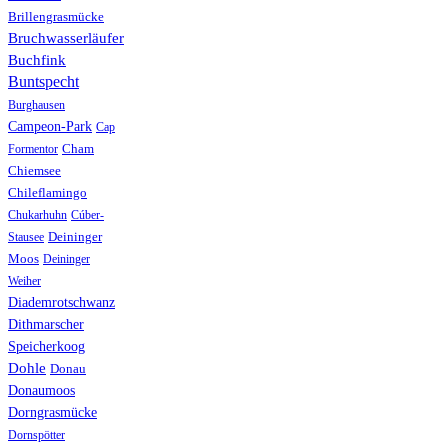
Brillengrasmücke
Bruchwasserläufer
Buchfink
Buntspecht
Burghausen
Campeon-Park
Cap
Formentor
Cham
Chiemsee
Chileflamingo
Chukarhuhn
Cúber-
Stausee
Deininger
Moos
Deininger
Weiher
Diademrotschwanz
Dithmarscher
Speicherkoog
Dohle
Donau
Donaumoos
Dorngrasmücke
Dornspötter