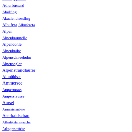
Adlerbussard
Aholfing
Akaziendrossling
Albufera
Albufereta
Alpen
Alpenbraunelle
Alpendohle
Alpenkrähe
Alpenschneehuhn
Alpensegler
Alpenstrandläufer
Altmühlsee
Ammersee
Ampermoos
Amperstausee
Amsel
Armenienmöwe
Aserbaidschan
Atlantiksturmtaucher
Atlasgrasmücke