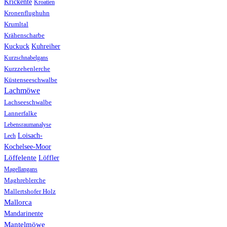
Krickente
Kroatien
Kronenflughuhn
Krumltal
Krähenscharbe
Kuhreiher
Kuckuck
Kurzschnabelgans
Kurzzehenlerche
Küstenseeschwalbe
Lachmöwe
Lachseeschwalbe
Lannerfalke
Lebensraumanalyse
Loisach-
Lech
Kochelsee-Moor
Löffelente
Löffler
Magellangans
Maghreblerche
Mallertshofer Holz
Mallorca
Mandarinente
Mantelmöwe