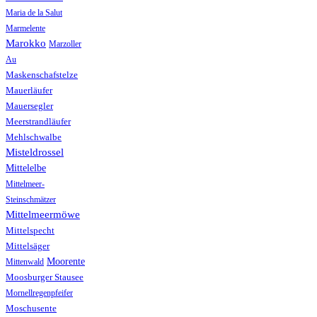
Maria de la Salut
Marmelente
Marokko
Marzoller
Au
Maskenschafstelze
Mauerläufer
Mauersegler
Meerstrandläufer
Mehlschwalbe
Misteldrossel
Mittelelbe
Mittelmeer-
Steinschmätzer
Mittelmeermöwe
Mittelspecht
Mittelsäger
Moorente
Mittenwald
Moosburger Stausee
Mornellregenpfeifer
Moschusente