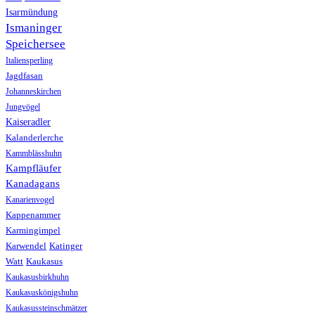
Isarmündung
Ismaninger
Speichersee
Italiensperling
Jagdfasan
Johanneskirchen
Jungvögel
Kaiseradler
Kalanderlerche
Kammblässhuhn
Kampfläufer
Kanadagans
Kanarienvogel
Kappenammer
Karmingimpel
Karwendel
Katinger
Watt
Kaukasus
Kaukasusbirkhuhn
Kaukasuskönigshuhn
Kaukasussteinschmätzer