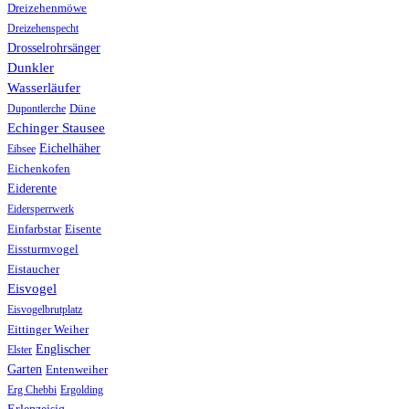
Dreizehenmöwe
Dreizehenspecht
Drosselrohrsänger
Dunkler
Wasserläufer
Düne
Dupontlerche
Echinger Stausee
Eichelhäher
Eibsee
Eichenkofen
Eiderente
Eidersperrwerk
Einfarbstar
Eisente
Eissturmvogel
Eistaucher
Eisvogel
Eisvogelbrutplatz
Eittinger Weiher
Englischer
Elster
Garten
Entenweiher
Erg Chebbi
Ergolding