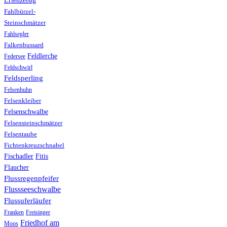
Erlenzeisig
Fahlbürzel-
Steinschmätzer
Fahlsegler
Falkenbussard
Feldlerche
Federsee
Feldschwirl
Feldsperling
Felsenhuhn
Felsenkleiber
Felsenschwalbe
Felsensteinschmätzer
Felsentaube
Fichtenkreuzschnabel
Fischadler
Fitis
Flaucher
Flussregenpfeifer
Flussseeschwalbe
Flussuferläufer
Franken
Freisinger
Friedhof am
Moos