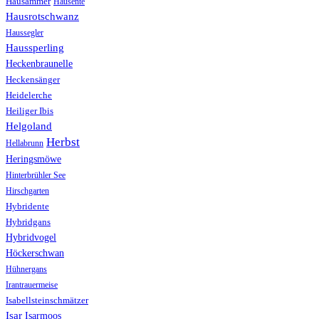
Hausammer
Hausente
Hausrotschwanz
Haussegler
Haussperling
Heckenbraunelle
Heckensänger
Heidelerche
Heiliger Ibis
Helgoland
Herbst
Hellabrunn
Heringsmöwe
Hinterbrühler See
Hirschgarten
Hybridente
Hybridgans
Hybridvogel
Höckerschwan
Hühnergans
Irantrauermeise
Isabellsteinschmätzer
Isar
Isarmoos