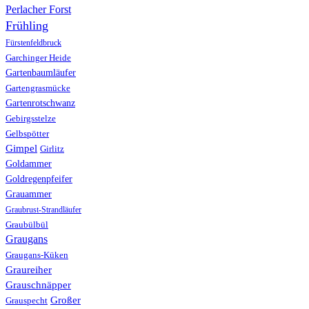
Perlacher Forst
Frühling
Fürstenfeldbruck
Garchinger Heide
Gartenbaumläufer
Gartengrasmücke
Gartenrotschwanz
Gebirgsstelze
Gelbspötter
Gimpel
Girlitz
Goldammer
Goldregenpfeifer
Grauammer
Graubrust-Strandläufer
Graubülbül
Graugans
Graugans-Küken
Graureiher
Grauschnäpper
Großer
Grauspecht