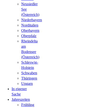
Neusiedler
See
(Österreich)
Niederbayern
Norditalien
Oberbayern
Oberpfalz
Rheindelta
am
Bodensee
(Österreich)
Schleswig-
Holstein
Schwaben
Thüringen
Ungarn
In eigener
Sache
Jahreszeiten
Frühling