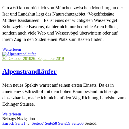
Circa 60 km nordöstlich von München zwischen Moosburg an der
Isar und Landshut liegt das Naturschutzgebiet “Vogelfreistätte
Mittlere Isarstauseen”. Es ist eines der wichtigsten Wasservogel-
Schutzgebiete Bayerns, da hier nicht nur bedrohte Arten brüten,
sondern auch viele Wat- und Wasservögel überwintern oder auf
ihrem Zug in den Süden einen Platz zum Rasten finden.
Weiterlesen
20. Oktober 2010
26. September 2019
Alpenstrandläufer
Mein neues Spektiv wartet auf seinen ersten Einsatz. Da es in
»meinem« Ostfriedhof mit dem hohen Baumbestand nicht so gut
einsetzbar ist, mache ich mich auf den Weg Richtung Landshut zum
Echinger Stausee.
Weiterlesen
Beitrags-Navigation
Zurück
Seite
1
…
Seite
57
Seite
58
Seite
59
Seite
60
Seite
61