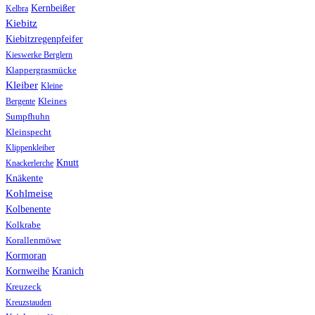
Kernbeißer
Kelbra
Kiebitz
Kiebitzregenpfeifer
Kieswerke Berglern
Klappergrasmücke
Kleiber
Kleine
Bergente
Kleines
Sumpfhuhn
Kleinspecht
Klippenkleiber
Knutt
Knackerlerche
Knäkente
Kohlmeise
Kolbenente
Kolkrabe
Korallenmöwe
Kormoran
Kranich
Kornweihe
Kreuzeck
Kreuzstauden