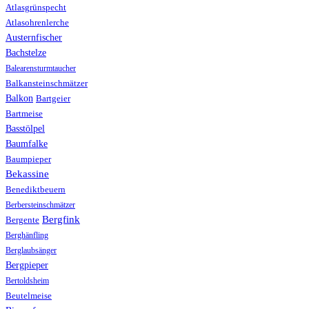
Atlasgrünspecht
Atlasohrenlerche
Austernfischer
Bachstelze
Balearensturmtaucher
Balkansteinschmätzer
Balkon
Bartgeier
Bartmeise
Basstölpel
Baumfalke
Baumpieper
Bekassine
Benediktbeuern
Berbersteinschmätzer
Bergfink
Bergente
Berghänfling
Berglaubsänger
Bergpieper
Bertoldsheim
Beutelmeise